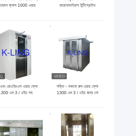
ভিয়েবল ক্লাস 1000 এয়ার
করোনাভাইরাস ইন্টিগ্রেটেড
শাওয়ার টানেল
ব্যাকটিরিয়াঘটিত এয়ার শাওয়ার
টানেল
ো দাম
ভালো দাম
 এবং রোএইচএস এয়ার ফ্লো
শক্তি - শুকনো রুম এয়ার ফ্লো
1300 এম 3 / এইচ সহ
1300 এম 3 / এইচ জন্য লো
টেড স্লাইডিং ডোর ক্লিনরুম
এমপ ক্লিনরুম এয়ার শাওয়ার
এয়ার শাওয়ার
সংরক্ষণ করা S
ো দাম
ভালো দাম