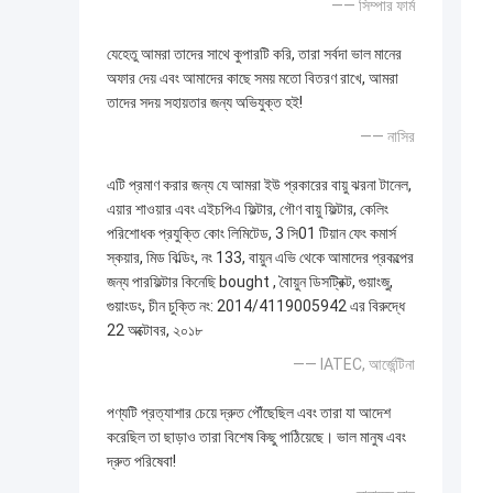
—— সিম্পার ফার্ম
যেহেতু আমরা তাদের সাথে কুপারটি করি, তারা সর্বদা ভাল মানের
অফার দেয় এবং আমাদের কাছে সময় মতো বিতরণ রাখে, আমরা
তাদের সদয় সহায়তার জন্য অভিযুক্ত হই!
—— নাসির
এটি প্রমাণ করার জন্য যে আমরা ইউ প্রকারের বায়ু ঝরনা টানেল,
এয়ার শাওয়ার এবং এইচপিএ ফিল্টার, গৌণ বায়ু ফিল্টার, কেলিং
পরিশোধক প্রযুক্তি কোং লিমিটেড, 3 সি01 টিয়ান ফেং কমার্স
স্কয়ার, মিড বিল্ডিং, নং 133, বায়ুন এভি থেকে আমাদের প্রকল্পের
জন্য পারফিল্টার কিনেছি bought , বৈায়ুন ডিসট্রিক্ট, গুয়াংজু,
গুয়াংডং, চীন চুক্তি নং: 2014/4119005942 এর বিরুদ্ধে
22 অক্টোবর, ২০১৮
—— IATEC, আর্জেন্টিনা
পণ্যটি প্রত্যাশার চেয়ে দ্রুত পৌঁছেছিল এবং তারা যা আদেশ
করেছিল তা ছাড়াও তারা বিশেষ কিছু পাঠিয়েছে। ভাল মানুষ এবং
দ্রুত পরিষেবা!