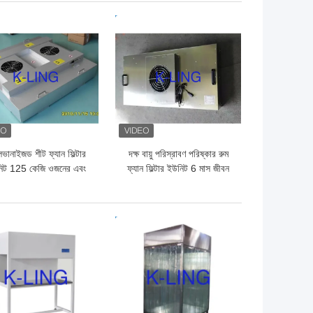
ো দাম
ভালো দাম
লভানাইজড শীট ফ্যান ফিল্টার
দক্ষ বায়ু পরিস্রাবণ পরিষ্কার রুম
িট 125 কেজি ওজনের এবং
ফ্যান ফিল্টার ইউনিট 6 মাস জীবন
বি এর কম শব্দ মাত্রার সাথে
ো দাম
ভালো দাম