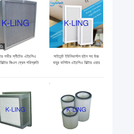
ো দাম
ভালো দাম
র গভীর প্লীটেড এইচপিএ
সাইলেন্ট ইউনিভার্সাল হুইল সহ উচ্চ
 ফিল্টার জিএল ফ্রেম পরিস্রুতি
বায়ুর ভলিউম এইচপিএ ফিল্টার এয়ার
দক্ষতা F9 F8 F7
পিউরিফার এইচ 13
ো দাম
ভালো দাম