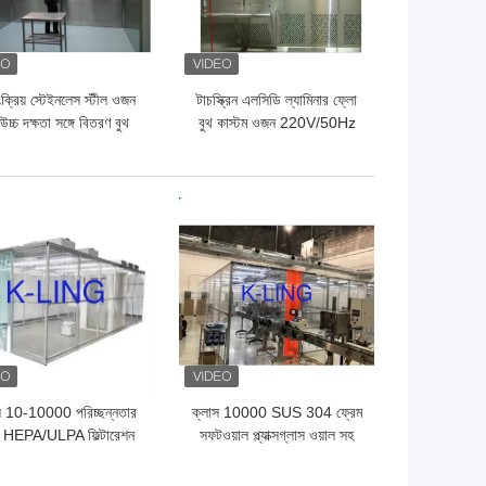
়ংক্রিয় স্টেইনলেস স্টীল ওজন
টাচস্ক্রিন এলসিডি ল্যামিনার ফ্লো
 উচ্চ দক্ষতা সঙ্গে বিতরণ বুথ
বুথ কাস্টম ওজন 220V/50Hz
পাওয়ার সাপ্লাই সিলভার ডিজাইন
ো দাম
ভালো দাম
স 10-10000 পরিচ্ছন্নতার
ক্লাস 10000 SUS 304 ফ্রেম
য HEPA/ULPA ফিল্টারেশন
সফটওয়াল প্ল্যাক্সগ্লাস ওয়াল সহ
যালুমিনিয়াম ফ্রেম সফটওয়াল
উত্পাদনের জন্য পরিষ্কার ঘর
ক্লিন রুম