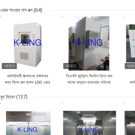
ক্লিন রুম পাস বক্স
স্টেই
এয়ার শাওয়ার পাস বক্স
(64)
ভালো দাম
ভালো দাম
ভাল
অর্ধপরিবাহী উত্পাদনের কর্মশালার
পিএলসি কন্ট্রোল সিস্টেম ক্লিন রুম
জন্য ক্লিন রুম ক্লাস 100 এয়ার
পাসের মাধ্যমে কনভেয়ার লাইনের
কাস
শাওয়ার পাস বক্স
সাথে কমপ্যাক্ট
বুথ বিতরণ
(137)
ভালো দাম
ভালো দাম
ভাল