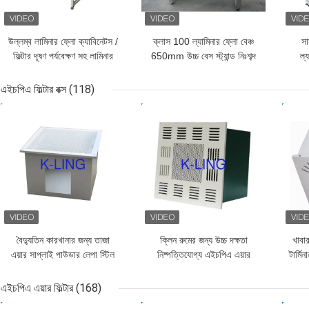
উল্লম্ব লামিনার ফ্লো ক্যাবিনেটস /
ক্লাস 100 ল্যামিনার ফ্লো বেঞ্চ
সা
ফিল্টার দূষণ পর্যবেক্ষণ সহ লামিনার
650mm উচ্চ বেস স্ট্যান্ড নিঃশব্দ
ল্
ফ্লো বেঞ্চ
অপারেশন সঙ্গে
উল
এইচপিএ ফিল্টার বক্স
(118)
ভালো দাম
ভালো দাম
ভাল
বৈদ্যুতিন কারখানার জন্য তাজা
ক্লিন রুমের জন্য উচ্চ দক্ষতা
খাবার
এয়ার সাপ্লাই পাউডার লেপা স্টিল
নিষ্পত্তিযোগ্য এইচপিএ এয়ার
টার্মিন
এইচপিএ ফিল্টার বক্স
ফিল্টার বক্স প্রতিস্থাপন
এইচপিএ এয়ার ফিল্টার
(168)