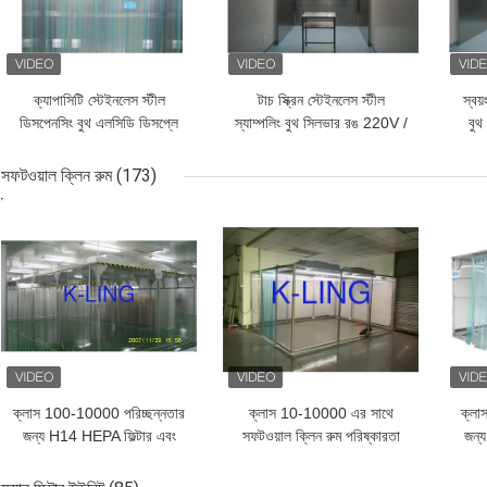
ক্যাপাসিটি স্টেইনলেস স্টীল
টাচ স্ক্রিন স্টেইনলেস স্টীল
স্বয
ডিসপেনসিং বুথ এলসিডি ডিসপ্লে
স্যাম্পলিং বুথ সিলভার রঙ 220V /
বুথ
এবং কাস্টম আকার সহ
50Hz পাওয়ার সাপ্লাই
সফটওয়াল ক্লিন রুম
(173)
ভালো দাম
ভালো দাম
ভাল
ক্লাস 100-10000 পরিচ্ছন্নতার
ক্লাস 10-10000 এর সাথে
ক্লা
জন্য H14 HEPA ফিল্টার এবং
সফটওয়াল ক্লিন রুম পরিষ্কারতা
জন্
মডুলার ডিজাইনের সাথে ISO8
পাউডার লেপযুক্ত স্টিলের ফ্রেম
সহ অ্
সফটওয়াল ক্লিন রুম
এবং 65 ডিবি এর চেয়ে কম শব্দ