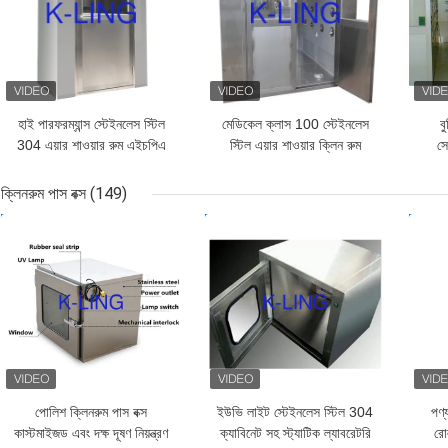
হাই পারফরম্যান্স স্টেইনলেস স্টিল
মেডিকেল ক্লাস 100 স্টেইনলেস
ব
304 এয়ার শাওয়ার রুম এইচপিএ
স্টিল এয়ার শাওয়ার ক্লিন রুম
সে
পরিস্রাবণ সহ
ল্যাবরেটরি
শাওয
ক্লিনরুম পাস বক্স
(149)
ভালো দাম
ভালো দাম
ভাল
পোলিশ ক্লিনরুম পাস বক্স
ইউভি লাইট স্টেইনলেস স্টিল 304
পণ্
কাস্টমাইজড এবং দক্ষ দূষণ নিয়ন্ত্রণ
ক্যাবিনেট সহ স্ট্যাটিক ল্যাবরেটরি
রো