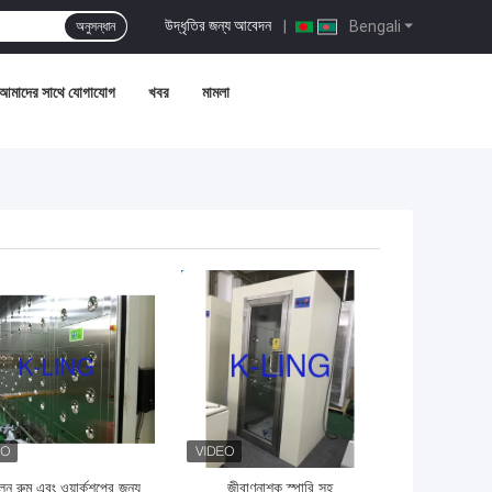
উদ্ধৃতির জন্য আবেদন
|
Bengali
অনুসন্ধান
আমাদের সাথে যোগাযোগ
খবর
মামলা
ো দাম
ভালো দাম
লিন রুম এবং ওয়ার্কশপের জন্য
জীবাণুনাশক স্পারি সহ