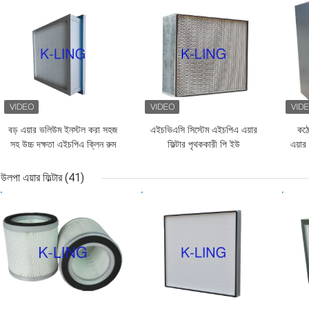
ভালো দাম
ভালো দাম
ভাল
বড় এয়ার ভলিউম ইনস্টল করা সহজ
এইচভিএসি সিস্টেম এইচপিএ এয়ার
কঠো
সহ উচ্চ দক্ষতা এইচপিএ ক্লিন রুম
ফিল্টার পৃথককারী পি ইউ
এয়ার
এয়ার ফিল্টার
পলিউরেথেন সিল্যান্ট কাস্টমাইজড
আকার
উলপা এয়ার ফিল্টার
(41)
ভালো দাম
ভালো দাম
ভাল