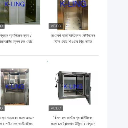
ুদ্ধিমান অ্যানিমেল ল্যাব /
জিএমপি ফার্মাসিউটিকাল স্টেইনলেস
মিকন্ডাক্টর ক্লিন রুম এয়ার
স্টিল এয়ার শাওয়ার থ্রি সাইড
়ার স্বয়ংক্রিয় স্লাইড ডোর
ব্লোয়িং 380 ভি / 60 এইচজেড
সহ
ো দাম
ভালো দাম
য স্থানান্তরের জন্য এসএস
ক্লিন রুম কাস্টম প্যারামিটারের
লার লাইন সহ কাস্টমাইজড
জন্য বক্স ট্রান্সফার উইন্ডোর মাধ্যমে