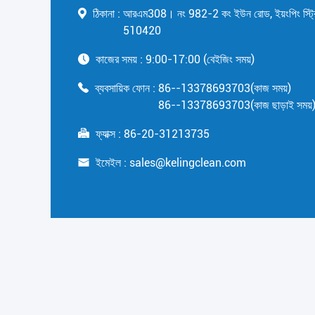
ঠিকানা :
আরএম308। নং 982-2 কং ইউন রোড, ইয়ংপিং স্ট্রিট, ব
510420
কাজের সময় :
9:00-17:00 (বেইজিং সময়)
ব্যবসায়িক ফোন :
86--13378693703(কাজ সময়)
86--13378693703(কাজ ছাড়াই সময়
ফ্যাক্স :
86-20-31213735
ইমেইল :
sales@kelingclean.com