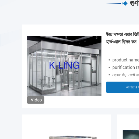
গুণ
াদ্য
উচ্চ দক্ষতা এয়ার ফ
হার্ডওয়াল ক্লিন রুম
2590
product name: 
200
purification r
O7)
ফ্রেম: গুঁড়া লেপা ন
আমাদের 
Video