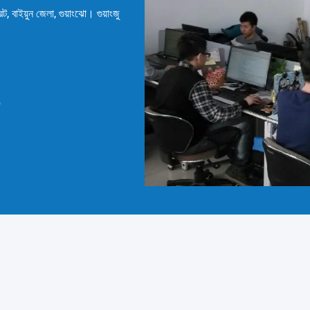
াইয়ুন জেলা, গুয়াংঝো। গুয়াংজু
)