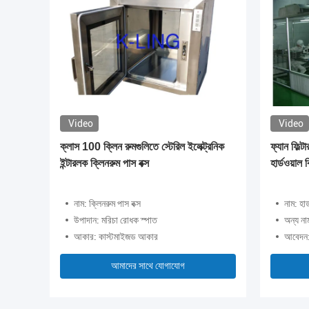
Video
Video
ন্য HEPA
ক্লাস 100 ক্লিন রুমগুলিতে স্টেরিল ইলেক্ট্রনিক
ফ্যান ফিল্
এবং
ইন্টারলক ক্লিনরুম পাস বক্স
হার্ডওয়া
96
নাম: ক্লিনরুম পাস বক্স
নাম: হার
99% @0.12um
উপাদান: মরিচা রোধক স্পাত
অন্য না
আকার: কাস্টমাইজড আকার
আবেদন:
আমাদের সাথে যোগাযোগ