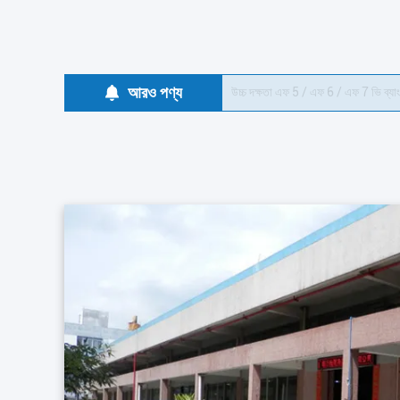
আরও পণ্য
উচ্চ দক্ষতা এফ 5 / এফ 6 / এফ 7 ভি ব্যাং