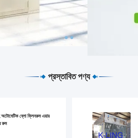
প্রস্তাবিত পণ্য
হ অটোমেটিক ব্লো ক্লিনরুম এয়ার
র রুম