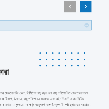
ারা
শন টেকনোলজি কোং, লিমিটেড বহু বছর ধরে বায়ু পরিশোধিত ক্ষেত্রের সাথে
 ও বিকাশ, উত্পাদন, বায়ু পরিশোধন সরঞ্জাম এবং এইচভিএসি এয়ার ফিল্টার
ার কারখানা oryআমাদের পণ্য অনুসরণ রেঞ্জ উদ্বেগ:1: পরিষ্কার ঘর সরঞ্জাম: