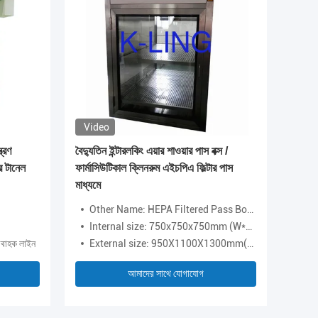
Video
Video
্রণ
বৈদ্যুতিন ইন্টারলকিং এয়ার শাওয়ার পাস বক্স /
ইন্টারলক স
ার টানেল
ফার্মাসিউটিকাল ক্লিনরুম এইচপিএ ফিল্টার পাস
এয়ার শাওয়
মাধ্যমে
Other Name: HEPA Filtered Pass Box Air Shower
নিয়ন্ত্র
Internal size: 750x750x750mm (W*D*H)
বায়ু গত
িবাহক লাইন
External size: 950X1100X1300mm(W*D*H)
শব্দ: 
আমাদের সাথে যোগাযোগ