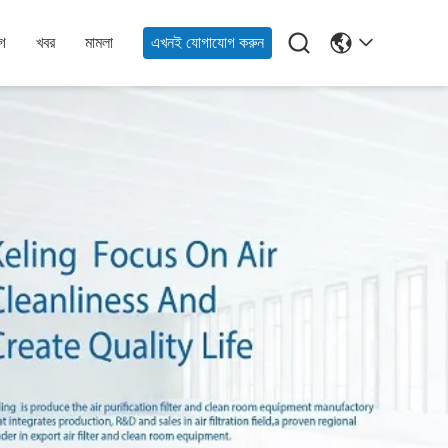

গ
খবর
মামলা
এখনই যোগাযোগ করুন