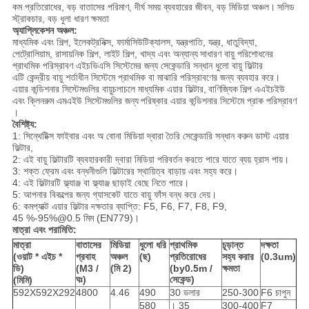
কম প্রতিরোধের, বড় বাতাসের পরিমাণ, দীর্ঘ সময় ব্যবহারের জীবন, বড় মিডিয়া অঞ্চল।
সলিড
স্ট্রাকচার, বড় ধুলা ধারণ ক্ষমতা
অ্যাপ্লিকেশন অঞ্চল:
মাধ্যমিক এবং শিল্প, ইলেকট্রনিক্স, ফার্মাসিউটিক্যালস, যন্ত্রপাতি, যন্ত্র, ধাতুবিদ্যা,
পেট্রোলিয়াম, রাসায়নিক শিল্প, লাইট শিল্প, খাদ্য এবং অন্যান্য
সাধারণ বায়ু পরিশোধনের
প্রাথমিক পরিস্রাবণ এইচভিএসি সিস্টেমের জন্য সেকেন্ডারি সন্ধান ধুলো বায়ু ফিল্টার
এটি কেন্দ্রীয় বায়ু শর্তাধীন সিস্টেমে প্রাথমিক বা মাঝারি পরিস্রাবণের জন্য ব্যবহার করে।
এয়ার কন্ডিশনার সিস্টেমগুলির বায়ুচলাচলে মাধ্যমিক এয়ার ফিল্টার,
বাণিজ্যিক
শিল্প এএইচইউ
এবং ক্লিনরুম এমএইউ সিস্টেমগুলির জন্য
পরিষ্কার এয়ার কন্ডিশনার সিস্টেমে প্রাক পরিস্রাবণ
।
বৈশিষ্ট্য:
1: সিন্থেটিক্স ফাইবার এবং অ বোনা মিডিয়া দ্বারা তৈরি সেকেন্ডারি সন্ধান করুন ডাস্ট এয়ার
ফিল্টার,
2: এই বায়ু ফিল্টারটি ব্যবহারকারী দ্বারা মিডিয়া পরিবর্তন করতে পারে যাতে ব্যয় হ্রাস পায়।
3: শক্ত ফ্রেম এবং বন্ধনীগুলি ফিল্টারের স্থায়িত্ব বাড়ায় এবং সহ্য করে।
4: এই ফিল্টারটি ফ্ল্যাঞ্জ বা ফ্ল্যাঞ্জ ছাড়াই বেছে নিতে পারে।
5: আপনার বিকল্পের জন্য গ্যাসকেট যাতে বায়ু ফাঁস বন্ধ করে দেয়।
6: কমপ্যাক্ট এয়ার ফিল্টার দক্ষতার ব্যাপ্তি: F5, F6, F7, F8, F9,
45 %-95%@0.5 মিম (EN779)।
মাত্রা এবং পরামিতি:
মাত্রা
বাতাসের
মিডিয়া
ধুলো ধরি
প্রাথমিক
চূড়ান্ত
দক্ষতা
(ওয়াট * এইচ *
প্রবাহ
অঞ্চল
(ছ)
প্রতিরোধের
সহ্য করার
(0.3um)
ডি)
(M3 /
(মি 2)
(by0.5m /
ক্ষমতা
ঘঃ)
সেকেন্ড)
(মিমি)
592X592X292
4800
4.46
490
30 ডলার
250-300
F6 চাপুন
580
। 35
300-400
F7