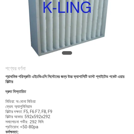
গোপনীয়তা
নীতি
পণ্যের বর্ণনা
প্রাথমিক পরিস্রুতি এইচভিএসি সিস্টেমের জন্য উচ্চ ক্যাপাসিটি ডাস্ট প্লাইটেড পকেট এয়ার
ফিল্টার
দ্রুত বিস্তারিত
মিডিয়া: অ বোনা মিডিয়া
ফ্রেম: অ্যালুমিনিয়াম
ফিল্টার দক্ষতা: F5, F6.F7, F8, F9
ফিল্টার আকার: 592x592x292
সমালোচনা গভীর: 292 মিমি
প্রতিরোধ: <50-80pa
কর্মক্ষমতা: