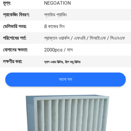
মূল্য:
NEGOATION
নিয়ন্ত্রণ
প্যাকেজিং বিবরণ:
প্লাউড প্যাকিং
আমাদের
ডেলিভারি সময়:
8 কাজের দিন
সাথে
পরিশোধের শর্ত:
প্রাক্তন ওয়ার্কস / এফওবি / সিআইএফ / সিএনএফ
যোগাযোগ
যোগানের ক্ষমতা:
2000pcs / মাস
লক্ষণীয় করা:
,
ব্যাগ এয়ার ফিল্টার
শিল্প বায়ু ফিল্টার
খবর
ভালো দাম
মামলা
সাইট
ম্যাপ