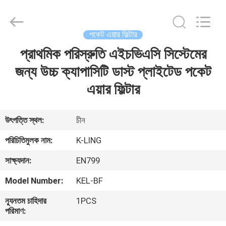
KeLing
Purification
Technology
Company.
All
পকেট এয়ার ফিল্টার
Rights
Reserved.
প্রাথমিক পরিস্রুতি এইচভিএসি সিস্টেমের
বাড়ি
জন্য উচ্চ ক্যাপাসিটি ডাস্ট প্লাইটেড পকেট
পণ্য
এয়ার ফিল্টার
আমাদের
উৎপত্তি স্থল:
চীন
সম্বন্ধে
পরিচিতিমুলক নাম:
K-LING
সাক্ষ্যদান:
EN799
কারখানা
Model Number:
KEL-BF
পরিদর্শন
ন্যূনতম চাহিদার
1PCS
পরিমাণ:
গুণমান