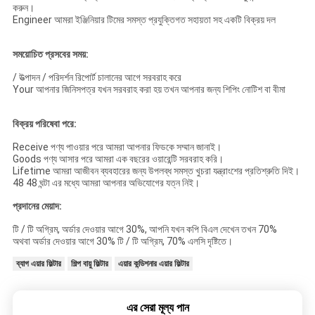
করুন।
Engineer আমরা ইঞ্জিনিয়ার টিমের সমস্ত প্রযুক্তিগত সহায়তা সহ একটি বিক্রয় দল
সময়োচিত প্রসবের সময়:
/ উত্পাদন / পরিদর্শন রিপোর্ট চালানের আগে সরবরাহ করে
Your আপনার জিনিসপত্র যখন সরবরাহ করা হয় তখন আপনার জন্য শিপিং নোটিশ বা বীমা
বিক্রয় পরিষেবা পরে:
Receive পণ্য পাওয়ার পরে আমরা আপনার ফিডকে সম্মান জানাই।
Goods পণ্য আসার পরে আমরা এক বছরের ওয়ারেন্টি সরবরাহ করি।
Lifetime আমরা আজীবন ব্যবহারের জন্য উপলব্ধ সমস্ত খুচরা যন্ত্রাংশের প্রতিশ্রুতি দিই।
48 48 ঘন্টা এর মধ্যে আমরা আপনার অভিযোগের যত্ন নিই।
প্রদানের মেয়াদ:
টি / টি অগ্রিম, অর্ডার দেওয়ার আগে 30%, আপনি যখন কপি বিএল দেখেন তখন 70%
অথবা অর্ডার দেওয়ার আগে 30% টি / টি অগ্রিম, 70% এলসি দৃষ্টিতে।
ব্যাগ এয়ার ফিল্টার
শিল্প বায়ু ফিল্টার
এয়ার কন্ডিশনার এয়ার ফিল্টার
এর সেরা মূল্য পান