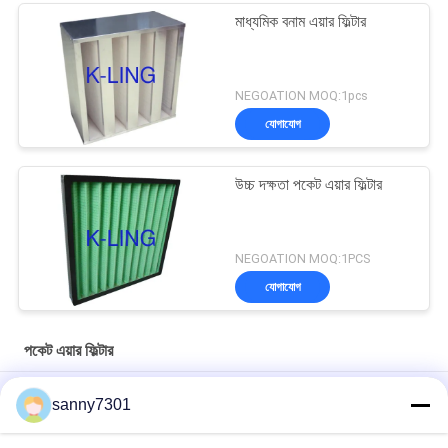
মাধ্যমিক বনাম এয়ার ফিল্টার
NEGOATION MOQ:1pcs
যোগাযোগ
উচ্চ দক্ষতা পকেট এয়ার ফিল্টার
NEGOATION MOQ:1PCS
যোগাযোগ
পকেট এয়ার ফিল্টার
হাসপাতালে / খাদ্য শিল্পগুলিতে শীতাতপ নিয়ন্ত্রণের জন্য সিন্থেটিক এএইচইউ ব্যাগ ফিল্টার
sanny7301
এইচভিএসি সিস্টেম গ্লাস ফাইবার মাল্টি - পকেট এয়ার ফিল্টার এফ 6 - গ্রিনহাউসের জন্য এফ