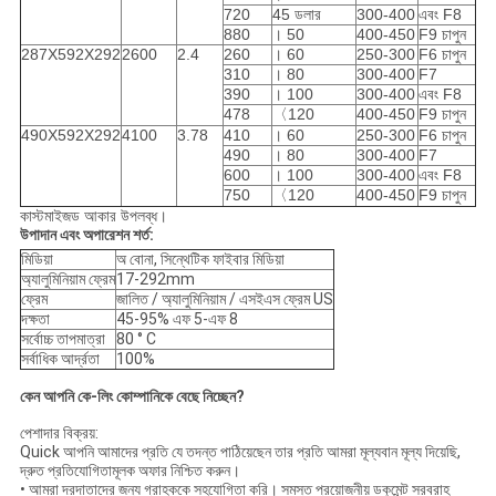
720
45 ডলার
300-400
এবং F8
880
। 50
400-450
F9 চাপুন
287X592X292
2600
2.4
260
। 60
250-300
F6 চাপুন
310
। 80
300-400
F7
390
। 100
300-400
এবং F8
478
〈120
400-450
F9 চাপুন
490X592X292
4100
3.78
410
। 60
250-300
F6 চাপুন
490
। 80
300-400
F7
600
। 100
300-400
এবং F8
750
〈120
400-450
F9 চাপুন
কাস্টমাইজড আকার উপলব্ধ।
উপাদান এবং অপারেশন শর্ত:
মিডিয়া
অ বোনা, সিন্থেটিক ফাইবার মিডিয়া
অ্যালুমিনিয়াম ফ্রেম
17-292mm
ফ্রেম
জালিত / অ্যালুমিনিয়াম / এসইএস ফ্রেম US
দক্ষতা
45-95% এফ 5-এফ 8
সর্বোচ্চ তাপমাত্রা
80 ° C
সর্বাধিক আর্দ্রতা
100%
কেন আপনি কে-লিং কোম্পানিকে বেছে নিচ্ছেন?
পেশাদার বিক্রয়:
Quick আপনি আমাদের প্রতি যে তদন্ত পাঠিয়েছেন তার প্রতি আমরা মূল্যবান মূল্য দিয়েছি,
দ্রুত প্রতিযোগিতামূলক অফার নিশ্চিত করুন।
• আমরা দরদাতাদের জন্য গ্রাহককে সহযোগিতা করি।
সমস্ত প্রয়োজনীয় ডকুমেন্ট সরবরাহ