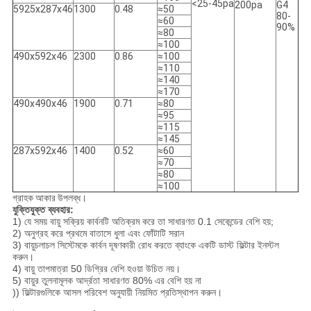
<25-45pa
200pa
G4
5925x287x46
1300
0.48
≈50
80-
≈60
90%
≈80
≈100
490x592x46
2300
0.86
≈100
≈110
≈140
≈170
490x490x46
1900
0.71
≈80
≈95
≈115
≈145
287x592x46
1400
0.52
≈60
≈70
≈80
≈100
গ্রাহক আকার উপলব্ধ।
যুক্তিযুক্ত ব্যবহার:
1) যে সময় বায়ু সক্রিয় কার্বনটি অতিক্রম করে তা সাধারণত 0.1 সেকেন্ডের বেশি হয়;
2) অনুগ্রহ করে প্রথমে বাতাসে ধুলা এবং ফোঁটাটি সরান
3) বায়ুচলাচল সিস্টেমকে কার্বন দূষণকারী রোধ করতে ব্যাংকে একটি ডাস্ট ফিল্টার ইনস্টল
করুন।
4) বায়ু তাপমাত্রা 50 ডিগ্রির বেশি হওয়া উচিত নয়।
5) বায়ুর তুলনামূলক আর্দ্রতা সাধারণত 80% এর বেশি হয় না
)) ফিল্টারগুলিকে আসল পরিবেশ অনুযায়ী নিয়মিত প্রতিস্থাপন করুন।