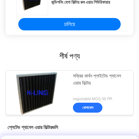
কন্ডিশনিং হেপা ফিল্টার রুম এয়ার পিউরিফায়ার
চালিয়ে
শীর্ষ পণ্য
সক্রিয় কার্বন প্লাইটেড প্যানেল
এয়ার ফিল্টার
negotiable MOQ:50 পিসি
যোগাযোগ
প্লেটেড প্যানেল এয়ার ফিল্টারগুলি