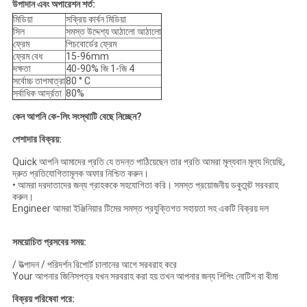
উপাদান এবং অপারেশন শর্ত:
মিডিয়া
সক্রিয় কার্বন মিডিয়া
সিল
সমস্ত উদ্দেশ্য আঠালো আঠালো
ফ্রেম
পিচবোর্ডের ফ্রেম
ফ্রেম বেধ
15-96mm
দক্ষতা
40-90% জি 1-জি 4
সর্বোচ্চ তাপমাত্রা
80 ° C
সর্বাধিক আর্দ্রতা
80%
কেন আপনি কে-লিং সংস্থাটি বেছে নিচ্ছেন?
পেশাদার বিক্রয়:
Quick আপনি আমাদের প্রতি যে তদন্ত পাঠিয়েছেন তার প্রতি আমরা মূল্যবান মূল্য দিয়েছি,
দ্রুত প্রতিযোগিতামূলক অফার নিশ্চিত করুন।
• আমরা দরদাতাদের জন্য গ্রাহককে সহযোগিতা করি।
সমস্ত প্রয়োজনীয় ডকুমেন্ট সরবরাহ
করুন।
Engineer আমরা ইঞ্জিনিয়ার টিমের সমস্ত প্রযুক্তিগত সহায়তা সহ একটি বিক্রয় দল
সময়োচিত প্রসবের সময়:
/ উত্পাদন / পরিদর্শন রিপোর্ট চালানের আগে সরবরাহ করে
Your আপনার জিনিসপত্র যখন সরবরাহ করা হয় তখন আপনার জন্য শিপিং নোটিশ বা বীমা
বিক্রয় পরিষেবা পরে: