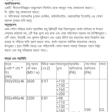
অ্যাপ্লিকেশন:
একটি: শীতাতপনিয়ন্ত্রণ বায়ুচলাচল সিস্টেম থেকে অদ্ভুত গন্ধ মোকাবেলা করতে।
;
বি: দূষিত বায়ু মোকাবেলা করতে;
গ: ক্ষতিকারক গ্যাসগুলির (যেমন বেনজিন, ফর্মালডিহাইড, অ্যামোনিয়া ইত্যাদি) এর শোষণ
দ্রাবক পুনরায় দাবি করা)
অনুপ্রবেশ:
জেড-লাইন সক্রিয় কার্বন প্রাথমিক বায়ু ফিল্টারটি উচ্চ বিকাশযুক্ত কার্বন ফাইবার যা উন্নত
সেলুলার কাঠামো সহ;
এটি উচ্চ ধূলো ধরে রাখা এবং সেরা পরিশোধন প্রভাব সহ বৈশিষ্ট্যযুক্ত।
এটি গ্যাস, উদ্বায়ী এবং ধূমপান দূরীকরণ এবং এয়ার রিটার্ন হার বাড়ানোর জন্য ডিজাইন করা
হয়েছে যা শক্তির ক্ষতি হ্রাস করতে পারে, কার্বন প্যানেল সর্বাধিক কারখানার ক্ষেত্রে
উপযুক্ত।
বৃহত নির্দিষ্ট ক্ষেত্র এবং শক্তিশালী শোষণ ক্ষমতা সমস্ত বিষাক্ত গ্যাস নির্মূল
করতে এবং বায়ু পরিষ্কার করতে পারে।
মাত্রা এবং পরামিতি:
মাত্রা
বায়ু প্রবাহ
মিডিয়া অঞ্চল
ক্ষমতাযুক্ত
প্রাথমিক
শেষ পর্যন্ত
দক্ষতা
(ওয়াট * এইচ *
রেট করুন
(এম 2)
ধুলো
প্রতিরোধের
প্রতিরোধ
ডি)
(M3 / ঘঃ)
(PA)
(PA)
(মিমি)
592x592x46
2600
0.97
≈110
≈130
≈160
≈200
592x490x46
2200
0.81
≈98
≈110
≈130
100-
G3,
≈160