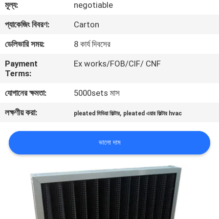
মূল্য:
negotiable
নিয়ন্ত্রণ
প্যাকেজিং বিবরণ:
Carton
আমাদের
ডেলিভারি সময়:
8 কার্য দিবসের
সাথে
Payment
Ex works/FOB/CIF/ CNF
Terms:
যোগাযোগ
যোগানের ক্ষমতা:
5000sets মাস
খবর
লক্ষণীয় করা:
,
pleated মিডিয়া ফিল্টার
pleated এয়ার ফিল্টার hvac
মামলা
ভালো দাম
সাইট
ম্যাপ