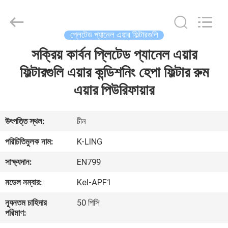
KeLing
Purification
Technology
Company.
All
প্লেটেড প্যানেল এয়ার ফিল্টারগুলি
Rights
Reserved.
সক্রিয় কার্বন প্লিটেড প্যানেল এয়ার
বাড়ি
ফিল্টারগুলি এয়ার কন্ডিশনিং হেপা ফিল্টার রুম
পণ্য
এয়ার পিউরিফায়ার
আমাদের
উৎপত্তি স্থল:
চীন
সম্বন্ধে
পরিচিতিমুলক নাম:
K-LING
সাক্ষ্যদান:
EN799
কারখানা
মডেল নম্বার:
Kel-APF1
পরিদর্শন
ন্যূনতম চাহিদার
50 পিসি
পরিমাণ:
গুণমান