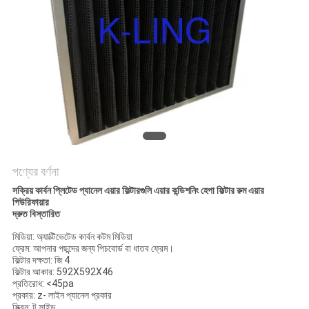
গোপনীয়তা
নীতি
পণ্যের বর্ণনা
সক্রিয় কার্বন প্লিটেড প্যানেল এয়ার ফিল্টারগুলি এয়ার কন্ডিশনিং হেপা ফিল্টার রুম এয়ার
পিউরিফায়ার
দ্রুত বিস্তারিত
মিডিয়া: অ্যাক্টিভেটেড কার্বন কটম মিডিয়া
ফ্রেম: আপনার পছন্দের জন্য পিচবোর্ড বা ধাতব ফ্রেম।
ফিল্টার দক্ষতা:
জি 4
ফিল্টার আকার: 592X592X46
প্রতিরোধ: <45pa
প্রকার: z- লাইন প্যানেল প্রকার
স্ক্রিন: টু সাইড