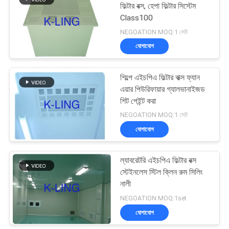
ফিল্টার বক্স, হেপা ফিল্টার সিস্টেম
Class100
174
NEGOATION MOQ:1 সেট
যোগাযোগ
সফটওয়াল ক্লিন রুম
শিল্পে এইচপিএ ফিল্টার বাক্স ফ্যান
এয়ার পিউরিফায়ার গ্যালভানাইজড
শিট পেইন্ট করা
NEGOATION MOQ:1 সেট
যোগাযোগ
85
ল্যাবরেটরি এইচপিএ ফিল্টার বক্স
ফ্যান ফিল্টার ইউনিট
স্টেইনলেস স্টিল ক্লিন রুম সিলিং
নালী
NEGOATION MOQ:1set
যোগাযোগ