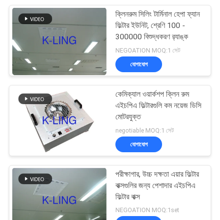
ক্লিনরুম সিলিং টার্মিনাল হেপা ফ্যান
92
ফিল্টার ইউনিট, শ্রেণি 100 -
300000 বিশুদ্ধকরণ র‌্যাঙ্ক
লামিনার ফ্লো ক্যাবিনেটস
NEGOATION MOQ:1 সেট
যোগাযোগ
কেমিক্যাল ওয়ার্কশপ ক্লিন রুম
এইচপিএ ফিল্টারগুলি কম নয়েজ ডিসি
মোটরযুক্ত
121
negotiable MOQ:1 সেট
যোগাযোগ
এইচপিএ ফিল্টার বক্স
পরীক্ষাগার, উচ্চ দক্ষতা এয়ার ফিল্টার
বাক্সগুলির জন্য পেশাদার এইচপিএ
ফিল্টার বাক্স
NEGOATION MOQ:1set