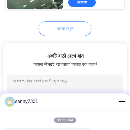
যোগাযোগ
171
এইচপিএ এয়ার ফিল্টার
আরো দেখুন
একটি বার্তা রেখে যান
আমরা শীঘ্রই আপনাকে আবার কল করব!
44
উলপা এয়ার ফিল্টার
sanny7301
11:55 AM
70