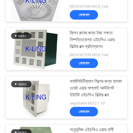
গোপনীয়তা
NEGOATION MOQ:1set
নীতি
যোগাযোগ
66
ক্লিন রুমের জন্য উচ্চ দক্ষতা
এয়ার শাওয়ার পাস বক্স
নিষ্পত্তিযোগ্য এইচপিএ এয়ার
ফিল্টার বক্স প্রতিস্থাপন
NEGOATION MOQ:1set
যোগাযোগ
ফার্মাসিউটিক্যাল শিল্পের জন্য হালকা
139
ওয়েট এয়ার সাপ্লাই আউটলেট
ইউনিট এইচপিএ ফিল্টার বক্স
বুথ বিতরণ
negotiable MOQ:1 সেট
যোগাযোগ
অনুভূমিক এইচপিএ এয়ার নালী