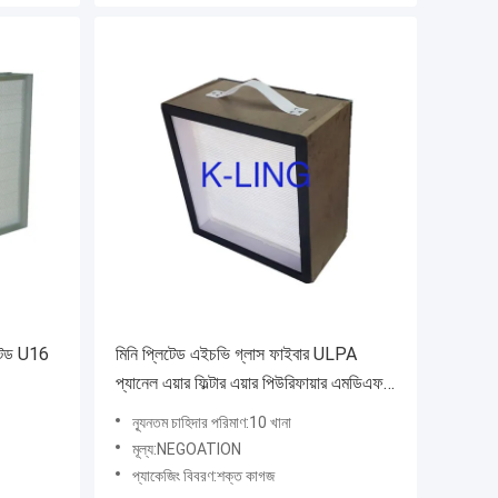
াইটেড U16
মিনি প্লিটেড এইচভি গ্লাস ফাইবার ULPA
প্যানেল এয়ার ফিল্টার এয়ার পিউরিফায়ার এমডিএফ
ফ্রেমের সাথে
ন্যূনতম চাহিদার পরিমাণ:10 খানা
মূল্য:NEGOATION
প্যাকেজিং বিবরণ:শক্ত কাগজ