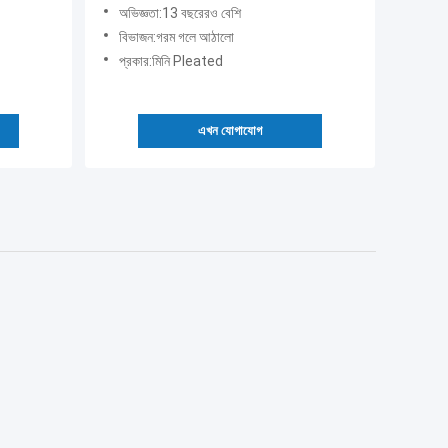
অভিজ্ঞতা:13 বছরেরও বেশি
বিভাজন:গরম গলে আঠালো
প্রকার:মিনি Pleated
এখন যোগাযোগ