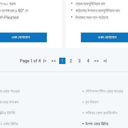
রণ:৩৬০ গ্রাম
ফ্রেম:অ্যালুমিনিয়াম খাদ
ং তাপমাত্রা:≤ 80° সে
কাঠামোর উপাদান:অ্যালুমিনিয়াম খাদ
মিনি Pleated
বিভাজন:গরম গলে আঠালো
এখন যোগাযোগ
এখন যোগাযোগ
Page 1 of 4
|<
<<
1
2
3
4
>>
>|
ুম এয়ার শাওয়ার
স্টেইনলেস স্টিল এয়ার শাওয়ার
াওয়ার পাস বক্স
বুথ বিতরণ
ফিল্টার ইউনিট
লামিনার ফ্লো ক্যাবিনেটস
 এয়ার ফিল্টার
উলপা এয়ার ফিল্টার