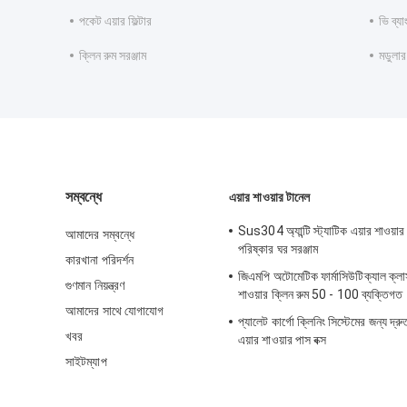
পকেট এয়ার ফিল্টার
ভি ব্যা
ক্লিন রুম সরঞ্জাম
মডুলার
সম্বন্ধে
এয়ার শাওয়ার টানেল
Sus304 অ্যান্টি স্ট্যাটিক এয়ার শাওয়ার
আমাদের সম্বন্ধে
পরিষ্কার ঘর সরঞ্জাম
কারখানা পরিদর্শন
জিএমপি অটোমেটিক ফার্মাসিউটিক্যাল ক্
গুণমান নিয়ন্ত্রণ
শাওয়ার ক্লিন রুম 50 - 100 ব্যক্তিগত
আমাদের সাথে যোগাযোগ
প্যালেট কার্গো ক্লিনিং সিস্টেমের জন্য দ্
খবর
এয়ার শাওয়ার পাস বক্স
সাইটম্যাপ