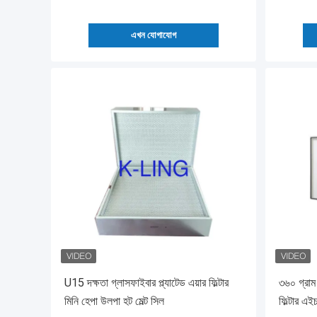
এখন যোগাযোগ
U15 দক্ষতা গ্লাসফাইবার প্ল্যাটেড এয়ার ফিল্টার
৩৬০ গ্রাম 
মিনি হেপা উলপা হট মেল্ট সিল
ফিল্টার এ