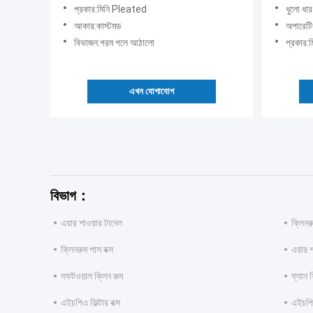
প্রকার:মিনি Pleated
ধুলো ধা
আকার:কাস্টমড
অপারেটি
বিভাজন:গরম গলে আঠালো
প্রকার:
এখন যোগাযোগ
বিভাগ：
এয়ার শাওয়ার টানেল
ক্লিনর
ক্লিনরুম পাস বক্স
এয়ার শ
সফটওয়াল ক্লিন রুম
ফ্যান 
এইচপিএ ফিল্টার বক্স
এইচপিএ