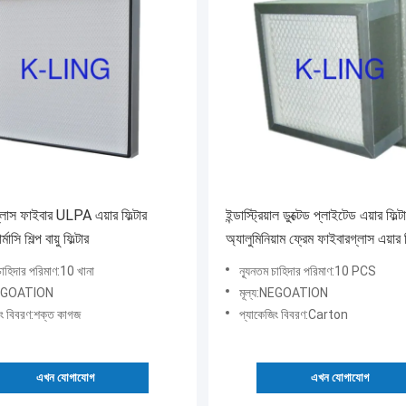
্লাস ফাইবার ULPA এয়ার ফিল্টার
ইন্ডাস্ট্রিয়াল ডুক্টেড প্লাইটেড এয়ার ফিল্ট
সি শিল্প বায়ু ফিল্টার
অ্যালুমিনিয়াম ফ্রেম ফাইবারগ্লাস এয়ার ফ
চাহিদার পরিমাণ:10 খানা
ন্যূনতম চাহিদার পরিমাণ:10 PCS
:NEGOATION
মূল্য:NEGOATION
িং বিবরণ:শক্ত কাগজ
প্যাকেজিং বিবরণ:Carton
এখন যোগাযোগ
এখন যোগাযোগ