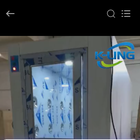
KeLing
Purification
Technology
Company.
All
Rights
Reserved.
বাড়ি
পণ্য
আমাদের
সম্বন্ধে
কারখানা
পরিদর্শন
গুণমান