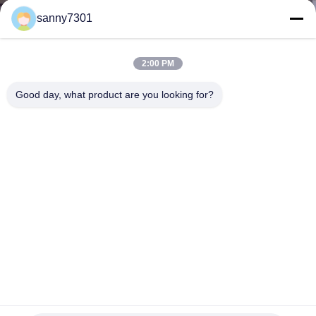
নিয়ন্ত্রণ
sanny7301
আমাদের
2:00 PM
সাথে
Good day, what product are you looking for?
যোগাযোগ
খবর
মামলা
সাইট
ম্যাপ
টি ক্লিন রুম এবং ওয়ার্কশপের জন্য মুভিয়েবল ক্লাস 1000 এয়ার শাওয়ার টানেল