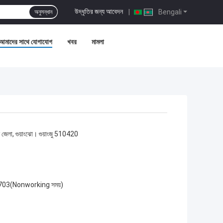
উদ্ধৃতির জন্য আবেদন
|
Bengali
অনুসন্ধান
আমাদের সাথে যোগাযোগ
খবর
মামলা
জেলা, গুয়াংঝো। গুয়াংজু 510420
703(Nonworking সময়)