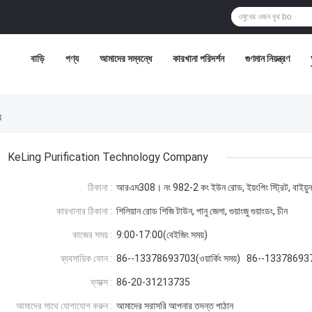
বাড়ি
পণ্য
আমাদের সম্বন্ধে
কারখানা পরিদর্শন
গুণমান নিয়ন্ত্রণ
য
KeLing Purification Technology Company
ঠিকানা :
আরএম308। নং 982-2 কং ইউন রোড, ইয়ংপিং স্ট্রিট, বাইয়ুন 
কারখানার ঠিকানা :
শিলিয়ান রোড শিজি টাউন, পানু জেলা, গুয়াংজু গুয়াংডং, চীন
কাজের সময় :
9:00-17:00(বেইজিং সময়)
ব্যবসায়িক ফোন :
86--13378693703(ওয়ার্কিং সময়) 86--13378693
ফ্যাক্স :
86-20-31213735
আমাদের সাথে যোগাযোগ করুন :
আমাদের সরাসরি আপনার তদন্ত পাঠান