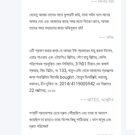
—— সিম্পার ফার্ম
যেহেতু আমরা তাদের সাথে কুপারটি করি, তারা সর্বদা ভাল মানের
অফার দেয় এবং আমাদের কাছে সময় মতো বিতরণ রাখে, আমরা
তাদের সদয় সহায়তার জন্য অভিযুক্ত হই!
—— নাসির
এটি প্রমাণ করার জন্য যে আমরা ইউ প্রকারের বায়ু ঝরনা টানেল,
এয়ার শাওয়ার এবং এইচপিএ ফিল্টার, গৌণ বায়ু ফিল্টার, কেলিং
পরিশোধক প্রযুক্তি কোং লিমিটেড, 3 সি01 টিয়ান ফেং কমার্স
স্কয়ার, মিড বিল্ডিং, নং 133, বায়ুন এভি থেকে আমাদের প্রকল্পের
জন্য পারফিল্টার কিনেছি bought , বৈায়ুন ডিসট্রিক্ট, গুয়াংজু,
গুয়াংডং, চীন চুক্তি নং: 2014/4119005942 এর বিরুদ্ধে
22 অক্টোবর, ২০১৮
—— IATEC, আর্জেন্টিনা
পণ্যটি প্রত্যাশার চেয়ে দ্রুত পৌঁছেছিল এবং তারা যা আদেশ
করেছিল তা ছাড়াও তারা বিশেষ কিছু পাঠিয়েছে। ভাল মানুষ এবং
দ্রুত পরিষেবা!