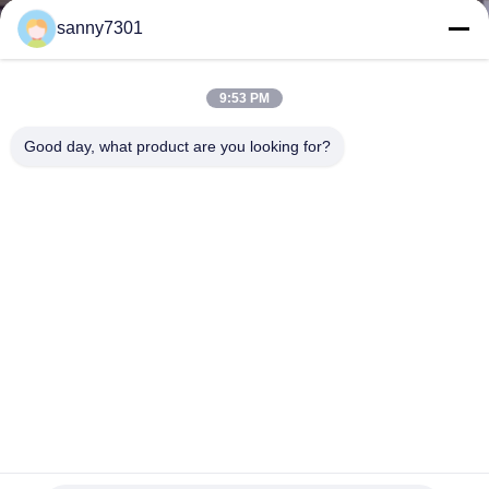
নিয়ন্ত্রণ
sanny7301
আমাদের
9:53 PM
সাথে
Good day, what product are you looking for?
যোগাযোগ
খবর
মামলা
সাইট
ম্যাপ
উল্লম্ব ব্লোয়িং ক্লাস 1000 এয়ার শাওয়ার টানেল / বৈদ্যুতিন কারখানার জন্য
চ্যানেল