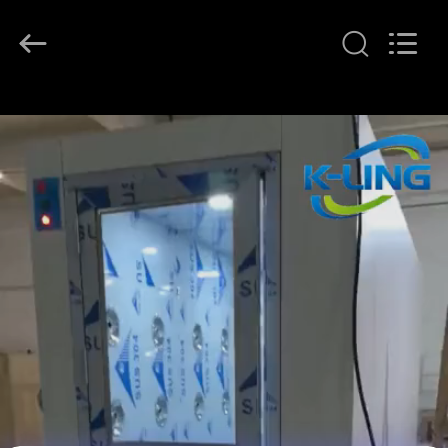
KeLing
Purification
Technology
Company.
All
Rights
Reserved.
বাড়ি
পণ্য
আমাদের
সম্বন্ধে
কারখানা
পরিদর্শন
গুণমান