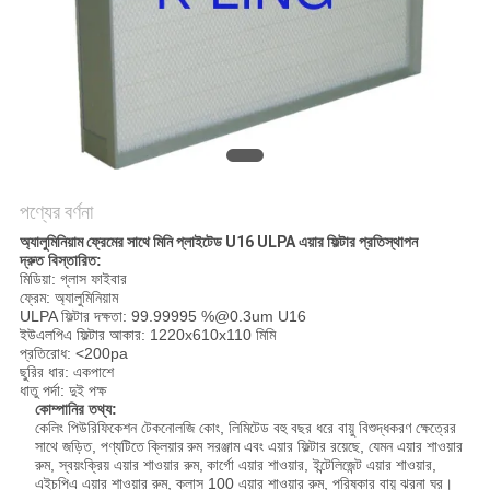
গোপনীয়তা
নীতি
পণ্যের বর্ণনা
অ্যালুমিনিয়াম ফ্রেমের সাথে মিনি প্লাইটেড U16 ULPA এয়ার ফিল্টার প্রতিস্থাপন
দ্রুত বিস্তারিত:
মিডিয়া: গ্লাস ফাইবার
ফ্রেম: অ্যালুমিনিয়াম
ULPA ফিল্টার দক্ষতা: 99.99995 %@0.3um U16
ইউএলপিএ ফিল্টার আকার: 1220x610x110 মিমি
প্রতিরোধ: <200pa
ছুরির ধার: একপাশে
ধাতু পর্দা: দুই পক্ষ
কোম্পানির তথ্য:
কেলিং পিউরিফিকেশন টেকনোলজি কোং, লিমিটেড বহু বছর ধরে বায়ু বিশুদ্ধকরণ ক্ষেত্রের
সাথে জড়িত, পণ্যটিতে
ক্লিয়ার
রুম সরঞ্জাম এবং এয়ার ফিল্টার রয়েছে, যেমন এয়ার শাওয়ার
রুম, স্বয়ংক্রিয় এয়ার শাওয়ার রুম,
কার্গো এয়ার শাওয়ার, ইন্টেলিজেন্ট এয়ার শাওয়ার,
এইচপিএ এয়ার শাওয়ার রুম, ক্লাস 100 এয়ার শাওয়ার রুম, পরিষ্কার বায়ু ঝরনা ঘর।