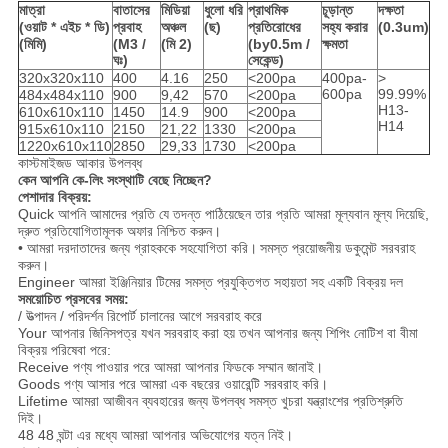
মাত্রা
বাতাসের
মিডিয়া
ধুলো ধরি
প্রাথমিক
চূড়ান্ত
দক্ষতা
(ওয়াট * এইচ * ডি)
প্রবাহ
অঞ্চল
(ছ)
প্রতিরোধের
সহ্য করার
(0.3um)
(মিমি)
(M3 /
(মি 2)
(by0.5m /
ক্ষমতা
ঘঃ)
সেকেন্ড)
320x320x110
400
4.16
250
<200pa
400pa-
>
600pa
99.99%
484x484x110
900
9,42
570
<200pa
H13-
610x610x110
1450
14.9
900
<200pa
H14
915x610x110
2150
21,22
1330
<200pa
1220x610x110
2850
29,33
1730
<200pa
কাস্টমাইজড আকার উপলব্ধ
কেন আপনি কে-লিং সংস্থাটি বেছে নিচ্ছেন?
পেশাদার বিক্রয়:
Quick আপনি আমাদের প্রতি যে তদন্ত পাঠিয়েছেন তার প্রতি আমরা মূল্যবান মূল্য দিয়েছি,
দ্রুত প্রতিযোগিতামূলক অফার নিশ্চিত করুন।
• আমরা দরদাতাদের জন্য গ্রাহককে সহযোগিতা করি।
সমস্ত প্রয়োজনীয় ডকুমেন্ট সরবরাহ
করুন।
Engineer আমরা ইঞ্জিনিয়ার টিমের সমস্ত প্রযুক্তিগত সহায়তা সহ একটি বিক্রয় দল
সময়োচিত প্রসবের সময়:
/ উত্পাদন / পরিদর্শন রিপোর্ট চালানের আগে সরবরাহ করে
Your আপনার জিনিসপত্র যখন সরবরাহ করা হয় তখন আপনার জন্য শিপিং নোটিশ বা বীমা
বিক্রয় পরিষেবা পরে:
Receive পণ্য পাওয়ার পরে আমরা আপনার ফিডকে সম্মান জানাই।
Goods পণ্য আসার পরে আমরা এক বছরের ওয়ারেন্টি সরবরাহ করি।
Lifetime আমরা আজীবন ব্যবহারের জন্য উপলব্ধ সমস্ত খুচরা যন্ত্রাংশের প্রতিশ্রুতি
দিই।
48 48 ঘন্টা এর মধ্যে আমরা আপনার অভিযোগের যত্ন নিই।