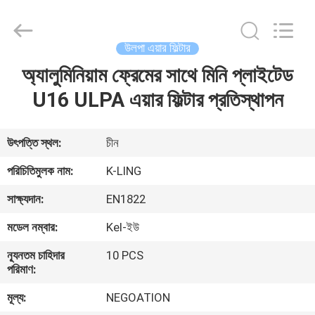
KeLing
Purification
Technology
Company.
All
উলপা এয়ার ফিল্টার
Rights
Reserved.
অ্যালুমিনিয়াম ফ্রেমের সাথে মিনি প্লাইটেড
বাড়ি
U16 ULPA এয়ার ফিল্টার প্রতিস্থাপন
পণ্য
উৎপত্তি স্থল:
চীন
আমাদের
পরিচিতিমুলক নাম:
K-LING
সম্বন্ধে
সাক্ষ্যদান:
EN1822
মডেল নম্বার:
Kel-ইউ
কারখানা
ন্যূনতম চাহিদার
10 PCS
পরিদর্শন
পরিমাণ:
মূল্য:
NEGOATION
গুণমান