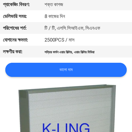
প্যাকেজিং বিবরণ:
শক্ত কাগজ
নিয়ন্ত্রণ
ডেলিভারি সময়:
8 কাজের দিন
আমাদের
পরিশোধের শর্ত:
টি / টি, এলসি.সিআইএফ, সিএনএফ
সাথে
যোগানের ক্ষমতা:
2500PCS / মাস
যোগাযোগ
লক্ষণীয় করা:
,
সক্রিয় কার্বন এয়ার ফিল্টার
এয়ার ফিল্টার মিডিয়া
খবর
ভালো দাম
মামলা
সাইট
ম্যাপ