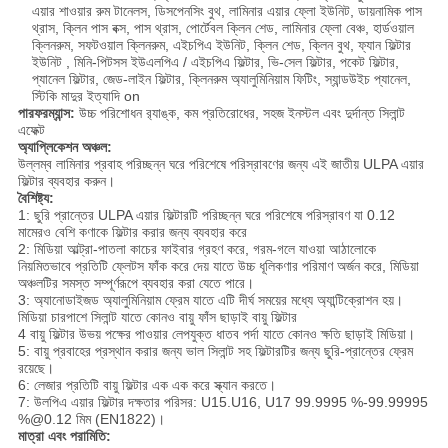
এয়ার শাওয়ার রুম টানেলস, ডিসপেনসিং বুথ, লামিনার এয়ার ফ্লো ইউনিট, ডায়নামিক পাস
থ্রাস, ক্লিন পাস বক্স, পাস থ্রাস, পোর্টেবল ক্লিন শেড, লামিনার ফ্লো বেঞ্চ, হার্ডওয়াল
ক্লিনরুম, সফটওয়াল ক্লিনরুম, এইচপিএ ইউনিট, ক্লিন শেড, ক্লিন বুথ, ফ্যান ফিল্টার
ইউনিট , মিনি-পিটসস ইউএলপিএ / এইচপিএ ফিল্টার, ভি-সেল ফিল্টার, পকেট ফিল্টার,
প্যানেল ফিল্টার, জেড-লাইন ফিল্টার, ক্লিনরুম অ্যালুমিনিয়াম ফিটিং, স্যান্ডউইচ প্যানেল,
স্টিকি মাদুর ইত্যাদি on
পারফরম্যান্স:
উচ্চ পরিশোধন র‌্যাঙ্ক, কম প্রতিরোধের, সহজ ইনস্টল এবং দুর্দান্ত সিলান্ট
এফেক্ট
অ্যাপ্লিকেশন অঞ্চল:
উল্লম্ব লামিনার প্রবাহ পরিচ্ছন্ন ঘরে পরিশেষে পরিস্রাবণের জন্য এই জাতীয় ULPA এয়ার
ফিল্টার ব্যবহার করুন।
বৈশিষ্ট্য:
1: ছুরি প্রান্তের ULPA এয়ার ফিল্টারটি পরিচ্ছন্ন ঘরে পরিশেষে পরিস্রাবণ যা 0.12
মামেরও বেশি কণাকে ফিল্টার করার জন্য ব্যবহার করে
2: মিডিয়া আল্ট্রা-পাতলা কাচের ফাইবার গ্রহণ করে, গরম-গলে যাওয়া আঠালোকে
নিয়মিতভাবে প্রতিটি ফ্লেটস ফাঁক করে দেয় যাতে উচ্চ ধূলিকণার পরিমাণ অর্জন করে, মিডিয়া
অঞ্চলটির সমস্ত সম্পূর্ণরূপে ব্যবহার করা যেতে পারে।
3: অ্যানোডাইজড অ্যালুমিনিয়াম ফ্রেম যাতে এটি দীর্ঘ সময়ের মধ্যে অ্যান্টিক্রোশন হয়।
মিডিয়া চারপাশে সিলান্ট যাতে কোনও বায়ু ফাঁস ছাড়াই বায়ু ফিল্টার
4 বায়ু ফিল্টার উভয় পক্ষের পাওয়ার লেপযুক্ত ধাতব পর্দা যাতে কোনও ক্ষতি ছাড়াই মিডিয়া।
5: বায়ু প্রবাহের প্রস্থান করার জন্য ভাল সিলান্ট সহ ফিল্টারটির জন্য ছুরি-প্রান্তের ফ্রেম
রয়েছে।
6: লেজার প্রতিটি বায়ু ফিল্টার এক এক করে স্ক্যান করতে।
7: উলপিএ এয়ার ফিল্টার দক্ষতার পরিসর: U15.U16, U17 99.9995 %-99.99995
%@0.12 মিম (EN1822)।
মাত্রা এবং পরামিতি: