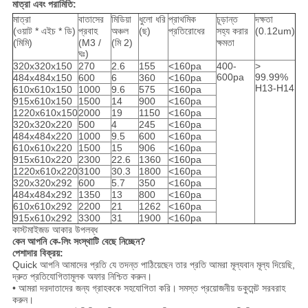
মাত্রা এবং পরামিতি:
মাত্রা
বাতাসের
মিডিয়া
ধুলো ধরি
প্রাথমিক
চূড়ান্ত
দক্ষতা
(ওয়াট * এইচ * ডি)
প্রবাহ
অঞ্চল
(ছ)
প্রতিরোধের
সহ্য করার
(0.12um)
(মিমি)
(M3 /
(মি 2)
ক্ষমতা
ঘঃ)
320x320x150
270
2.6
155
<160pa
400-
>
600pa
99.99%
484x484x150
600
6
360
<160pa
H13-H14
610x610x150
1000
9.6
575
<160pa
915x610x150
1500
14
900
<160pa
1220x610x150
2000
19
1150
<160pa
320x320x220
500
4
245
<160pa
484x484x220
1000
9.5
600
<160pa
610x610x220
1500
15
906
<160pa
915x610x220
2300
22.6
1360
<160pa
1220x610x220
3100
30.3
1800
<160pa
320x320x292
600
5.7
350
<160pa
484x484x292
1350
13
800
<160pa
610x610x292
2200
21
1262
<160pa
915x610x292
3300
31
1900
<160pa
কাস্টমাইজড আকার উপলব্ধ
কেন আপনি কে-লিং সংস্থাটি বেছে নিচ্ছেন?
পেশাদার বিক্রয়:
Quick আপনি আমাদের প্রতি যে তদন্ত পাঠিয়েছেন তার প্রতি আমরা মূল্যবান মূল্য দিয়েছি,
দ্রুত প্রতিযোগিতামূলক অফার নিশ্চিত করুন।
• আমরা দরদাতাদের জন্য গ্রাহককে সহযোগিতা করি।
সমস্ত প্রয়োজনীয় ডকুমেন্ট সরবরাহ
করুন।