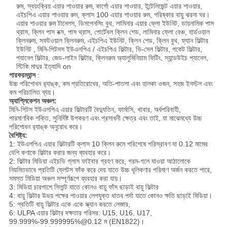
রুম, স্বয়ংক্রিয় এয়ার শাওয়ার রুম,
কার্গো এয়ার শাওয়ার, ইন্টেলিজেন্ট এয়ার শাওয়ার,
এইচপিএ এয়ার শাওয়ার রুম, ক্লাস 100 এয়ার শাওয়ার রুম, পরিষ্কার বায়ু ঝরনা ঘর।
এয়ার শাওয়ার রুম টানেলস, ডিসপেনসিং বুথ, লামিনার এয়ার ফ্লো ইউনিট, ডায়নামিক পাস
থ্রাস, ক্লিন পাস বক্স, পাস থ্রাস, পোর্টেবল ক্লিন শেড, লামিনার ফ্লো বেঞ্চ, হার্ডওয়াল
ক্লিনরুম, সফটওয়াল ক্লিনরুম, এইচপিএ ইউনিট, ক্লিন শেড, ক্লিন বুথ, ফ্যান ফিল্টার
ইউনিট , মিনি-পিটসস ইউএলপিএ / এইচপিএ ফিল্টার, ভি-সেল ফিল্টার, পকেট ফিল্টার,
প্যানেল ফিল্টার, জেড-লাইন ফিল্টার, ক্লিনরুম অ্যালুমিনিয়াম ফিটিং, স্যান্ডউইচ প্যানেল,
স্টিকি মাদুর ইত্যাদি on
পারফরম্যান্স
:
উচ্চ পরিশোধন র‌্যাঙ্ক, কম প্রতিরোধের, অতি-পাতলা এবং হালকা ওজন, সহজ ইনস্টল এবং
কম পরিচালিত ব্যয়।
অ্যাপ্লিকেশন অঞ্চল:
মিনি-পিটস ইউএলপিএ এয়ার ফিল্টারটি বৈদ্যুতিন, ফার্মাসি, খাবার, অর্ধপরিবাহী,
পারমাণবিক শক্তি, সুনির্দিষ্ট উপকরণ এবং প্রসাধনী ক্ষেত্র এবং তাই, যা মাঝেমধ্যে উচ্চ
পরিশোধন র‌্যাঙ্ক অনুরোধ করে।
বৈশিষ্ট্য:
1: ইউএলপিএ এয়ার ফিল্টারটি ক্লাস 10 ক্লিন রুমে পরিশেষে পরিস্রাবণ যা 0.12 মামের
বেশি কণাকে ফিল্টার করার জন্য ব্যবহার করে।
2: ফিল্টার মিডিয়া এইচভি গ্লাস ফাইবার গ্রহণ করে, গরম-গলে যাওয়া আঠালোকে
নিয়মিতভাবে প্রতিটি ফ্লেটস ফাঁক করে দেয় যাতে উচ্চ ধূলিকণার পরিমাণ অর্জন করতে পারে,
সমস্ত মিডিয়া অঞ্চল সম্পূর্ণরূপে ব্যবহার করা যায়।
3: মিডিয়া চারপাশে সিলান্ট যাতে কোনও বায়ু ফাঁস ছাড়াই বায়ু ফিল্টার
4: বায়ু ফিল্টার উভয় পক্ষের পাওয়ার লেপযুক্ত ধাতব পর্দা যাতে কোনও ক্ষতি ছাড়াই মিডিয়া।
5: প্রতিটি বায়ু ফিল্টার একে একে স্ক্যান করতে লেজার,
6: ULPA এয়ার ফিল্টার দক্ষতার পরিসর: U15, U16, U17,
99.999%-99.999995%@0.12 ম (EN1822)।