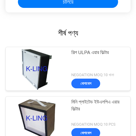
চালিয়ে
শীর্ষ পণ্য
শিল্প ULPA এয়ার ফিল্টার
NEGOATION MOQ:10 খানা
যোগাযোগ
মিনি প্লাইটেড ইউএলপিএ এয়ার
ফিল্টার
NEGOATION MOQ:10 PCS
যোগাযোগ