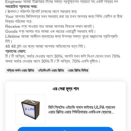
Engineer আমরা ইঞ্জিনিয়ার টিমের সমস্ত প্রযুক্তিগত সহায়তা সহ একটি বিক্রয় দল
সময়োচিত প্রসবের সময়:
/ উত্পাদন / পরিদর্শন রিপোর্ট চালানের আগে সরবরাহ করে
Your আপনার জিনিসপত্র যখন সরবরাহ করা হয় তখন আপনার জন্য শিপিং নোটিশ বা বীমা
বিক্রয় পরিষেবা পরে:
Receive পণ্য পাওয়ার পরে আমরা আপনার ফিডকে সম্মান জানাই।
Goods পণ্য আসার পরে আমরা এক বছরের ওয়ারেন্টি সরবরাহ করি।
Lifetime আমরা আজীবন ব্যবহারের জন্য উপলব্ধ সমস্ত খুচরা যন্ত্রাংশের প্রতিশ্রুতি
দিই।
48 48 ঘন্টা এর মধ্যে আমরা আপনার অভিযোগের যত্ন নিই।
প্রদানের মেয়াদ:
টি / টি অগ্রিম, অর্ডার দেওয়ার আগে 30%, আপনি যখন কপি বিএল দেখেন তখন 70%
অথবা অর্ডার দেওয়ার আগে 30% টি / টি অগ্রিম, 70% এলসি দৃষ্টিতে।
সক্রিয় কার্বন এয়ার ফিল্টার
এইচভিএসি এয়ার ফিল্টার
এয়ার ফিল্টার মিডিয়া
এর সেরা মূল্য পান
মিনি প্লিটেড এইচভি গ্লাস ফাইবার ULPA প্যানেল
এয়ার ফিল্টার এয়ার পিউরিফায়ার এমডিএফ ফ্রেমের
সাথে