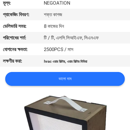
মূল্য:
NEGOATION
নিয়ন্ত্রণ
প্যাকেজিং বিবরণ:
শক্ত কাগজ
আমাদের
ডেলিভারি সময়:
8 কাজের দিন
সাথে
পরিশোধের শর্ত:
টি / টি, এলসি.সিআইএফ, সিএনএফ
যোগাযোগ
যোগানের ক্ষমতা:
2500PCS / মাস
লক্ষণীয় করা:
,
hvac এয়ার ফিল্টার
এয়ার ফিল্টার মিডিয়া
খবর
ভালো দাম
মামলা
সাইট
ম্যাপ