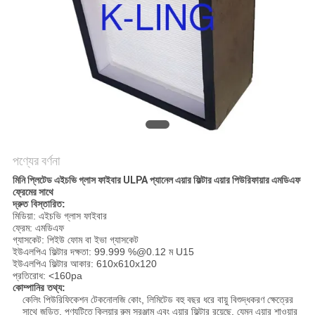
গোপনীয়তা
নীতি
পণ্যের বর্ণনা
মিনি প্লিটেড এইচভি গ্লাস ফাইবার ULPA প্যানেল এয়ার ফিল্টার এয়ার পিউরিফায়ার এমডিএফ
ফ্রেমের সাথে
দ্রুত বিস্তারিত:
মিডিয়া: এইচভি গ্লাস ফাইবার
ফ্রেম: এমডিএফ
গ্যাসকেট: পিইউ ফোম বা ইভা গ্যাসকেট
ইউএলপিএ ফিল্টার দক্ষতা: 99.999 %@0.12 ম U15
ইউএলপিএ ফিল্টার আকার: 610x610x120
প্রতিরোধ: <160pa
কোম্পানির তথ্য:
কেলিং পিউরিফিকেশন টেকনোলজি কোং, লিমিটেড বহু বছর ধরে বায়ু বিশুদ্ধকরণ ক্ষেত্রের
সাথে জড়িত, পণ্যটিতে
ক্লিয়ার
রুম সরঞ্জাম এবং এয়ার ফিল্টার রয়েছে, যেমন এয়ার শাওয়ার