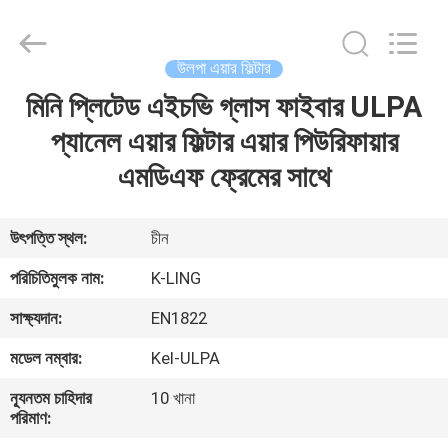
KeLing
Purification
Technology
Company.
All
উলপা এয়ার ফিল্টার
Rights
Reserved.
মিনি প্লিটেড এইচভি গ্লাস ফাইবার ULPA
বাড়ি
প্যানেল এয়ার ফিল্টার এয়ার পিউরিফায়ার
পণ্য
এমডিএফ ফ্রেমের সাথে
আমাদের
উৎপত্তি স্থল:
চীন
সম্বন্ধে
পরিচিতিমুলক নাম:
K-LING
সাক্ষ্যদান:
EN1822
কারখানা
মডেল নম্বার:
Kel-ULPA
পরিদর্শন
ন্যূনতম চাহিদার
10 খানা
পরিমাণ:
গুণমান