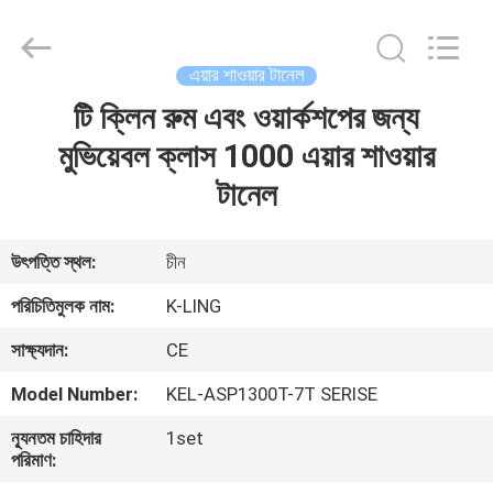
KeLing
Purification
Technology
Company.
All
এয়ার শাওয়ার টানেল
Rights
Reserved.
টি ক্লিন রুম এবং ওয়ার্কশপের জন্য
বাড়ি
মুভিয়েবল ক্লাস 1000 এয়ার শাওয়ার
পণ্য
টানেল
আমাদের
উৎপত্তি স্থল:
চীন
সম্বন্ধে
পরিচিতিমুলক নাম:
K-LING
সাক্ষ্যদান:
CE
কারখানা
Model Number:
KEL-ASP1300T-7T SERISE
পরিদর্শন
ন্যূনতম চাহিদার
1set
পরিমাণ:
গুণমান