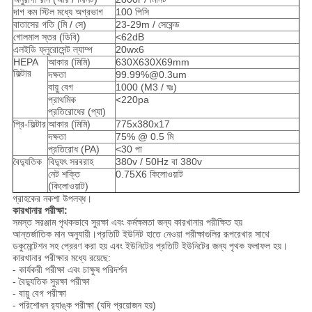
দাগ কম স্টিল মধ্যে অগ্রভাগ
100 পিসি
বাতাসের গতি (মি / সে)
23-29m / সেকেন্ড
গোলমাল স্তর (ডিবি)
<62dB
এলইডি ফ্লুরোসেন্ট ল্যাম্প
20wx6
HEPA
আকার (মিমি)
630X630X69mm
ফিল্টার
দক্ষতা
99.99%@0.3um
বায়ু বেগ
1000 (M3 / ঘঃ)
প্রাথমিক
<220pa
প্রতিরোধের (প্যা)
প্রি-ফিল্টার
আকার (মিমি)
775x380x17
দক্ষতা
75% @ 0.5 মি
প্রতিরোধ (PA)
<30 পা
বৈদ্যুতিক
বিদ্যুৎ সরবরাহ
380v / 50Hz বা 380v
নেট শক্তি
0.75X6 কিলোওয়াট
(কিলোওয়াট)
গ্রাহকের নকশা উপলব্ধ।
কারখানার পরীক্ষা:
সমস্ত সরঞ্জাম পৃথকভাবে সুরক্ষা এবং কর্মক্ষমতা জন্য কারখানার পরীক্ষিত হয়
আন্তর্জাতিক মান অনুযায়ী।প্রতিটি ইউনিট হাতে নেওয়া পরীক্ষাগুলির রূপরেখার সাথে
ডকুমেন্টেশন সহ প্রেরণ করা হয় এবং ইউনিটের প্রতিটি ইউনিটের জন্য পৃথক ফলাফল হয়।
কারখানার পরীক্ষার মধ্যে রয়েছে:
- কার্যকরী পরীক্ষা এবং চাক্ষুষ পরিদর্শন
- বৈদ্যুতিক সুরক্ষা পরীক্ষা
- বায়ু বেগ পরীক্ষা
- পরিশোধন র‌্যাঙ্ক পরীক্ষা (যদি প্রয়োজন হয়)