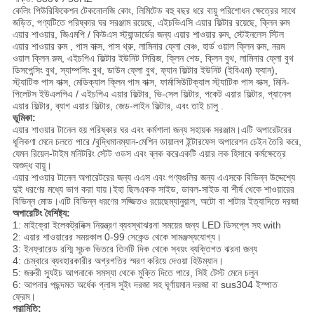
কেলিং পিউরিফিকেশন টেকনোলজি কোং, লিমিটেড বহু বছর ধরে বায়ু পরিশোধন ক্ষেত্রের সাথে
জড়িত, পণ্যটিতে পরিষ্কার ঘর সরঞ্জাম রয়েছে, এইচভিএসি এয়ার ফিল্টার রয়েছে, ক্লিন রুম
এয়ার শাওয়ার, জিএমপি / কিউএস স্ট্যান্ডার্ডের জন্য এয়ার শাওয়ার রুম, স্টেইনলেস স্টিল
এয়ার শাওয়ার রুম , পাস বাক্স, পাস থ্রু, লামিনার ফ্লো বেঞ্চ, হার্ড ওয়াল ক্লিন রুম, নরম
ওয়াল ক্লিন রুম, এইচপিএ ফিল্টার ইউনিট সিরিজ, ক্লিন শেড, ক্লিন বুথ, লামিনার ফ্লো বুথ
ডিসপেন্সিং বুথ, স্যাম্পলিং বুথ, ডাউন ফ্লো বুথ, ফ্যান ফিল্টার ইউনিট (ইবিএম) ফ্যান),
স্ট্যাটিক পাস বাক্স, মেডিক্যাল ক্লিন পাস বাক্স, ফার্মাসিউটিক্যাল স্ট্যাটিক পাস বাক্স, মিনি-
পিলেটস ইউএলপিএ / এইচপিএ এয়ার ফিল্টার, ভি-সেল ফিল্টার, পকেট এয়ার ফিল্টার, প্যানেল
এয়ার ফিল্টার, ব্যাগ এয়ার ফিল্টার, জেড-লাইন ফিল্টার, এবং তাই চালু .
ভূমিকা:
এয়ার শাওয়ার টানেল হয়
পরিষ্কার ঘর এবং কর্মশালা জন্য সহায়ক সরঞ্জাম।এটি অপারেটরের
ধূলিকণা মেনে চলতে পারে /
বুদ্ধিমান
ম্যান-মেশিন ডায়ালগ ইন্টারফেস অপারেশন চেইন তৈরি করে,
যেমন রিয়েল-টাইম মনিটরিং স্টেট ওডস এবং ব্লক করে
একটি এয়ার লক হিসাবে কর্মক্ষেত্রে
অশুদ্ধ বায়ু।
এয়ার শাওয়ার টানেল
অপারেটরের জন্য এএস এবং পণ্যগুলির জন্য এএসকে বিভিন্ন উদ্দেশ্যে
দুই ধরণের মধ্যে ভাগ করা যায়।ইহা ছিল
একক সাইড, ডাবল-সাইড বা শীর্ষ থেকে শাওয়ারের
বিভিন্ন মোড।এটি বিভিন্ন ধরণের সজ্জিতও রয়েছে
ম্যানুয়াল, অটো বা শাটার ইত্যাদিতে দরজা
অপারেটিং বৈশিষ্ট্য:
1: মাইক্রো ইলেকট্রনিক্স নিয়ন্ত্রণ ব্যবস্থা
ঝরনা সময়ের জন্য LED ডিসপ্লে সহ with
2: এয়ার শাওয়ারের সময়কাল 0-99 সেকেন্ড থেকে সামঞ্জস্যযোগ্য।
3: ইনফ্রারেড রশ্মি সূচক ভিতরে তিনটি দিক থেকে স্বয়ং ব্যক্তিগত ঝরনা জন্য
4: চেম্বারে ব্যবহারকারীর অগ্রগতির স্মরণ করিয়ে দেওয়া হিউম্যান।
5: জরুরী স্যুইচ আপনাকে সমস্যা থেকে মুক্তি দিতে পারে, সিই টেস্ট মেনে চলুন
6: আপনার পছন্দমত অর্ধেক গ্লাস সুইং দরজা সহ ঘূর্ণায়মান দরজা বা sus304 ইস্পাত
ফ্রেম।
পরামিতি: