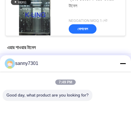
টানেল
NEGOATION MOQ:1 সেট
যোগাযোগ
এয়ার শাওয়ার টানেল
জীবাণুনাশক স্পারি সহ করোনাভাইরাস ইন্টিগ্রেটেড ব্যাকটিরিয়াঘটিত এয়ার শাওয়ার টানেল
sanny7301
স্বয়ংক্রিয়ভাবে আনয়ন ডোর জিনিসপত্র এয়ার শাওয়ার টানেল তিন - পক্ষযুক্ত
কাস্টমাইজযোগ্য
7:49 PM
গুঁড়া লেপা ওয়াল / ডিসি মোটর সহ অটো স্লাইডিং ডোর এয়ার শাওয়ার বুথ
Good day, what product are you looking for?
সব
এয়ার শাওয়ার টানেল
ক্লিনরুম এয়ার শাওয়ার