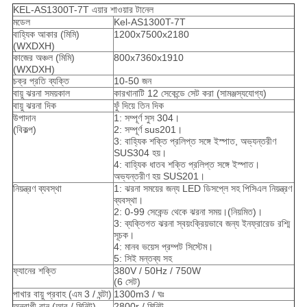
KEL-AS1300T-7T এয়ার শাওয়ার টানেল
মডেল
Kel-AS1300T-7T
বাহ্যিক আকার (মিমি)
1200x7500x2180
(WXDXH)
কাজের অঞ্চল (মিমি)
800x7360x1910
(WXDXH)
চক্র প্রতি ব্যক্তি
10-50 জন
বায়ু ঝরনা সময়কাল
কারখানাটি 12 সেকেন্ডে সেট করা (সামঞ্জস্যযোগ্য)
বায়ু ঝরনা দিক
ফুঁ দিয়ে তিন দিক
উপাদান
1: সম্পূর্ণ সুস 304।
(বিকল্প)
2: সম্পূর্ণ sus201।
3: বাহ্যিক শক্তি প্রলিপ্ত সঙ্গে ইস্পাত, অভ্যন্তরীণ
SUS304 হয়।
4: বাহ্যিক ধাতব শক্তি প্রলিপ্ত সঙ্গে ইস্পাত।
অভ্যন্তরীণ হয় SUS201।
নিয়ন্ত্রণ ব্যবস্থা
1: ঝরনা সময়ের জন্য LED ডিসপ্লে সহ পিসিএল নিয়ন্ত্রণ
ব্যবস্থা।
2: 0-99 সেকেন্ড থেকে ঝরনা সময়।(নিয়মিত)।
3: ব্যক্তিগত ঝরনা স্বয়ংক্রিয়ভাবে জন্য ইনফ্রারেড রশ্মি
সূচক।
4: মানব ভয়েস প্রম্পট সিস্টেম।
5: সিই মন্তব্য সহ
ফ্যানের শক্তি
380V / 50Hz / 750W
(6 সেট)
পাখার বায়ু প্রবাহ (এম 3 / ঘন্টা)
1300m3 / ঘঃ
অনুরাগী রান (আর / মিনিট)
2800r / মিনিট