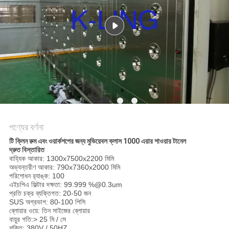
গোপনীয়তা
নীতি
পণ্যের বর্ণনা
টি ক্লিন রুম এবং ওয়ার্কশপের জন্য মুভিয়েবল ক্লাস 1000 এয়ার শাওয়ার টানেল
দ্রুত বিস্তারিত
বাহ্যিক আকার: 1300x7500x2200 মিমি
অভ্যন্তরীণ আকার: 790x7360x2000 মিমি
পরিশোধন র‌্যাঙ্ক: 100
এইচপিএ ফিল্টার দক্ষতা: 99.999 %@0.3um
প্রতি চক্র ব্যক্তিগত: 20-50 জন
SUS অগ্রভাগ: 80-100 পিসি
ব্লোয়ার ওয়ে: তিন সাইজের ব্লোয়ার
বায়ুর গতি:> 25 মি / সে
শক্তি: 380V / 50HZ