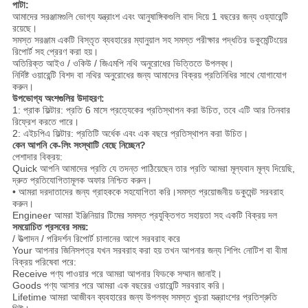
পাটা:
আমাদের সরঞ্জামগুলি ভোগ্য যন্ত্রাংশ এবং আনুষাঙ্গিকগুলি বাদ দিয়ে 1 বছরের জন্য ওয়্যারেন্টি
রয়েছে।
সমস্ত সরঞ্জাম একটি বিস্তৃত ব্যবহারের ম্যানুয়াল সহ সমস্ত পরীক্ষার পদ্ধতির ডকুমেন্টিংয়ের
রিপোর্ট সহ প্রেরণ করা হয়।
অতিরিক্ত আইও / ওকিউ / জিএমপি নথি অনুরোধের ভিত্তিতে উপলব্ধ।
নির্দিষ্ট ওয়ারেন্টি বিশদ বা নথির অনুরোধের জন্য আমাদের বিক্রয় প্রতিনিধির সাথে যোগাযোগ
করুন।
উপভোগ্য অংশগুলির উদাহরণ:
1: প্রাক ফিল্টার: প্রতি 6 মাসে প্রত্যেকের প্রতিস্থাপন করা উচিত, তবে এটি আর তিনবার
রিফ্রেশ করতে পারে।
2: এইচপিএ ফিল্টার: প্রতিটি অর্ধেক এবং এক বছরে প্রতিস্থাপন করা উচিত।
কেন আপনি কে-লিং সংস্থাটি বেছে নিচ্ছেন?
পেশাদার বিক্রয়:
Quick আপনি আমাদের প্রতি যে তদন্ত পাঠিয়েছেন তার প্রতি আমরা মূল্যবান মূল্য দিয়েছি,
দ্রুত প্রতিযোগিতামূলক অফার নিশ্চিত করুন।
• আমরা দরদাতাদের জন্য গ্রাহককে সহযোগিতা করি।সমস্ত প্রয়োজনীয় ডকুমেন্ট সরবরাহ
করুন।
Engineer আমরা ইঞ্জিনিয়ার টিমের সমস্ত প্রযুক্তিগত সহায়তা সহ একটি বিক্রয় দল
সময়োচিত প্রসবের সময়:
/ উত্পাদন / পরিদর্শন রিপোর্ট চালানের আগে সরবরাহ করে
Your আপনার জিনিসপত্র যখন সরবরাহ করা হয় তখন আপনার জন্য শিপিং নোটিশ বা বীমা
বিক্রয় পরিষেবা পরে:
Receive পণ্য পাওয়ার পরে আমরা আপনার ফিডকে সম্মান জানাই।
Goods পণ্য আসার পরে আমরা এক বছরের ওয়ারেন্টি সরবরাহ করি।
Lifetime আমরা আজীবন ব্যবহারের জন্য উপলব্ধ সমস্ত খুচরা যন্ত্রাংশের প্রতিশ্রুতি