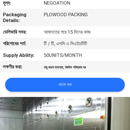
মূল্য:
NEGOATION
নিয়ন্ত্রণ
Packaging
PLOWOOD PACKING
Details:
আমাদের
ডেলিভারি সময়:
আমানতের পরে 15 দিনের কাজ
সাথে
পরিশোধের শর্ত:
টি / টি, এলসি এ সিএইচটিটি
যোগাযোগ
Supply Ability:
50UNITS/MONTH
খবর
লক্ষণীয় করা:
,
বায়ু ঝরনা ব্যবস্থা
জৈবিক পরিষ্কার ঘর
মামলা
ভালো দাম
সাইট
ম্যাপ