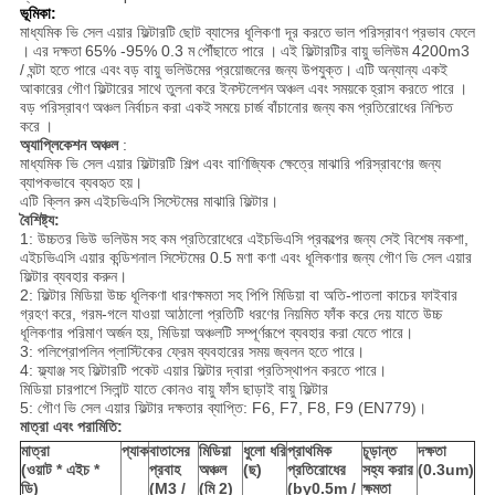
ভূমিকা:
মাধ্যমিক ভি সেল এয়ার ফিল্টারটি
ছোট ব্যাসের ধূলিকণা দূর করতে
ভাল পরিস্রাবণ প্রভাব ফেলে
।
এর দক্ষতা
65% -95% 0.3 ম
পৌঁছাতে পারে
।
এই ফিল্টারটির বায়ু ভলিউম 4200m3
/ ঘন্টা হতে পারে এবং
বড় বায়ু ভলিউমের প্রয়োজনের জন্য উপযুক্ত।
এটি
অন্যান্য একই
আকারের গৌণ ফিল্টারের সাথে তুলনা
করে ইনস্টলেশন
অঞ্চল এবং সময়কে
হ্রাস করতে পারে
।
বড় পরিস্রাবণ অঞ্চল নির্বাচন করা একই
সময়ে চার্জ বাঁচানোর জন্য
কম প্রতিরোধের নিশ্চিত
করে
।
অ্যাপ্লিকেশন অঞ্চল
:
মাধ্যমিক ভি সেল এয়ার ফিল্টারটি শিল্প এবং বাণিজ্যিক ক্ষেত্রে মাঝারি পরিস্রাবণের জন্য
ব্যাপকভাবে ব্যবহৃত হয়।
এটি ক্লিন রুম এইচভিএসি সিস্টেমের মাঝারি ফিল্টার।
বৈশিষ্ট্য:
1: উচ্চতর ভিউ ভলিউম সহ কম প্রতিরোধেরে এইচভিএসি প্রকল্পের জন্য সেই বিশেষ নকশা,
এইচভিএসি এয়ার কন্ডিশনাল সিস্টেমের 0.5 মণা কণা এবং ধূলিকণার জন্য গৌণ ভি সেল এয়ার
ফিল্টার ব্যবহার করুন।
2: ফিল্টার মিডিয়া উচ্চ ধূলিকণা ধারণক্ষমতা সহ পিপি মিডিয়া বা অতি-পাতলা কাচের ফাইবার
গ্রহণ করে, গরম-গলে যাওয়া আঠালো প্রতিটি ধরণের নিয়মিত ফাঁক করে দেয় যাতে উচ্চ
ধূলিকণার পরিমাণ অর্জন হয়, মিডিয়া অঞ্চলটি সম্পূর্ণরূপে ব্যবহার করা যেতে পারে।
3: পলিপ্রোপলিন প্লাস্টিকের ফ্রেম ব্যবহারের সময় জ্বলন হতে পারে।
4: ফ্ল্যাঞ্জ সহ ফিল্টারটি পকেট এয়ার ফিল্টার দ্বারা প্রতিস্থাপন করতে পারে।
মিডিয়া চারপাশে সিলান্ট যাতে কোনও বায়ু ফাঁস ছাড়াই বায়ু ফিল্টার
5: গৌণ ভি সেল এয়ার ফিল্টার দক্ষতার ব্যাপ্তি: F6, F7, F8, F9 (EN779)।
মাত্রা এবং পরামিতি:
মাত্রা
প্যাক
বাতাসের
মিডিয়া
ধুলো ধরি
প্রাথমিক
চূড়ান্ত
দক্ষতা
(ওয়াট * এইচ *
প্রবাহ
অঞ্চল
(ছ)
প্রতিরোধের
সহ্য করার
(0.3um)
ডি)
(M3 /
(মি 2)
(by0.5m /
ক্ষমতা