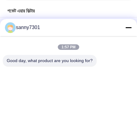
পকেট এয়ার ফিল্টার
হাসপাতালে / খাদ্য শিল্পগুলিতে শীতাতপ নিয়ন্ত্রণের জন্য সিন্থেটিক এএইচইউ ব্যাগ ফিল্টার
sanny7301
এইচভিএসি সিস্টেম গ্লাস ফাইবার মাল্টি - পকেট এয়ার ফিল্টার এফ 6 - গ্রিনহাউসের জন্য এফ
8 দক্ষতা
1:57 PM
ইন্ডাস্ট্রিয়াল কমপ্যাক্ট এয়ার ফিল্টার / কমার্শিয়াল এইচভিএসি ডিপ প্লেট এয়ার ফিল্টার
Good day, what product are you looking for?
সব
এয়ার শাওয়ার টানেল
ক্লিনরুম এয়ার শাওয়ার
স্টেইনলেস স্টিল এয়ার 
ক্লিনরুম পাস বক্স
শাওয়ার
এয়ার শাওয়ার পাস বক্স
বুথ বিতরণ