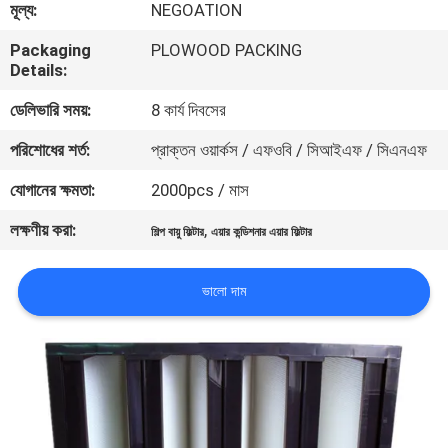
মূল্য:
NEGOATION
নিয়ন্ত্রণ
Packaging
PLOWOOD PACKING
Details:
আমাদের
ডেলিভারি সময়:
8 কার্য দিবসের
সাথে
পরিশোধের শর্ত:
প্রাক্তন ওয়ার্কস / এফওবি / সিআইএফ / সিএনএফ
যোগাযোগ
যোগানের ক্ষমতা:
2000pcs / মাস
খবর
লক্ষণীয় করা:
,
শিল্প বায়ু ফিল্টার
এয়ার কন্ডিশনার এয়ার ফিল্টার
মামলা
ভালো দাম
সাইট
ম্যাপ