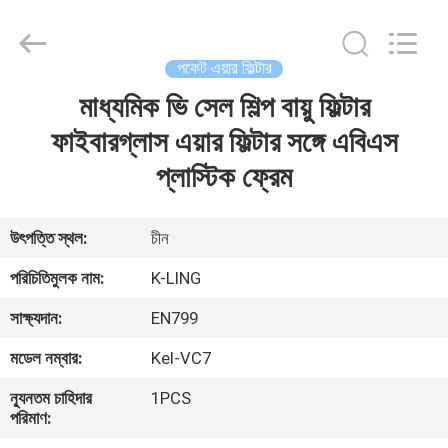
KeLing
Purification
Technology
Company.
All
পকেট এয়ার ফিল্টার
Rights
Reserved.
মাধ্যমিক ভি সেল শিল্প বায়ু ফিল্টার
বাড়ি
ফাইবারগ্লাস এয়ার ফিল্টার সঙ্গে এবিএস
পণ্য
প্লাস্টিক ফ্রেম
আমাদের
উৎপত্তি স্থল:
চীন
সম্বন্ধে
পরিচিতিমুলক নাম:
K-LING
সাক্ষ্যদান:
EN799
কারখানা
মডেল নম্বার:
Kel-VC7
পরিদর্শন
ন্যূনতম চাহিদার
1PCS
পরিমাণ:
গুণমান