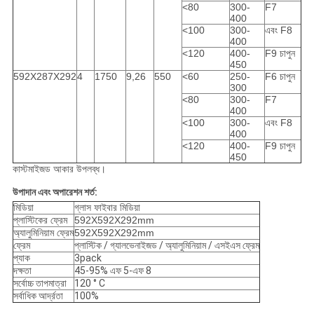
<80
300-
F7
400
<100
300-
এবং F8
400
<120
400-
F9 চাপুন
450
592X287X292
4
1750
9,26
550
<60
250-
F6 চাপুন
300
<80
300-
F7
400
<100
300-
এবং F8
400
<120
400-
F9 চাপুন
450
কাস্টমাইজড আকার উপলব্ধ।
উপাদান এবং অপারেশন শর্ত:
মিডিয়া
গ্লাস ফাইবার মিডিয়া
প্লাস্টিকের ফ্রেম
592X592X292mm
অ্যালুমিনিয়াম ফ্রেম
592X592X292mm
ফ্রেম
প্লাস্টিক / গ্যালভেনাইজড / অ্যালুমিনিয়াম / এসইএস ফ্রেম
প্যাক
3pack
দক্ষতা
45-95% এফ 5-এফ 8
সর্বোচ্চ তাপমাত্রা
120 ° C
সর্বাধিক আর্দ্রতা
100%