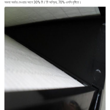
অথবা অর্ডার দেওয়ার আগে 30% টি / টি অগ্রিম, 70% এলসি দৃষ্টিতে।