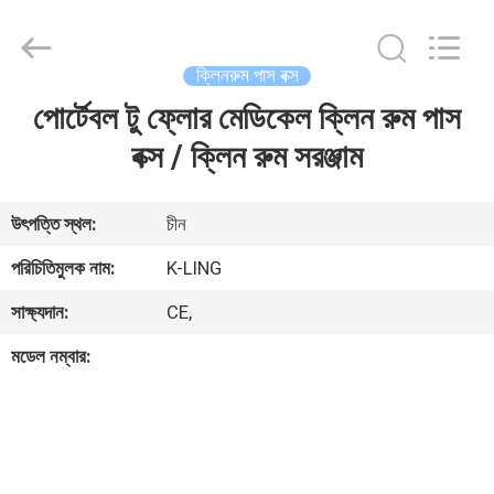
KeLing
Purification
Technology
Company.
All
ক্লিনরুম পাস বক্স
Rights
Reserved.
পোর্টেবল টু ফ্লোর মেডিকেল ক্লিন রুম পাস
বাড়ি
বক্স / ক্লিন রুম সরঞ্জাম
পণ্য
উৎপত্তি স্থল:
চীন
আমাদের
পরিচিতিমুলক নাম:
K-LING
সম্বন্ধে
সাক্ষ্যদান:
CE,
মডেল নম্বার:
কারখানা
পরিদর্শন
গুণমান