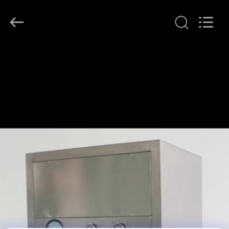
KeLing
Purification
Technology
Company.
All
Rights
Reserved.
বাড়ি
পণ্য
আমাদের
সম্বন্ধে
কারখানা
পরিদর্শন
গুণমান