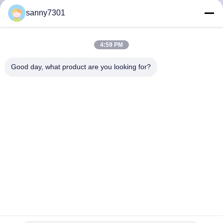
নিয়ন্ত্রণ
sanny7301
আমাদের
4:59 PM
সাথে
Good day, what product are you looking for?
যোগাযোগ
খবর
মামলা
সাইট
ম্যাপ
পোর্টেবল টু ফ্লোর মেডিকেল ক্লিন রুম পাস বক্স / ক্লিন রুম সরঞ্জাম