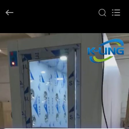
KeLing
Purification
Technology
Company.
All
Rights
Reserved.
বাড়ি
পণ্য
আমাদের
সম্বন্ধে
কারখানা
পরিদর্শন
গুণমান