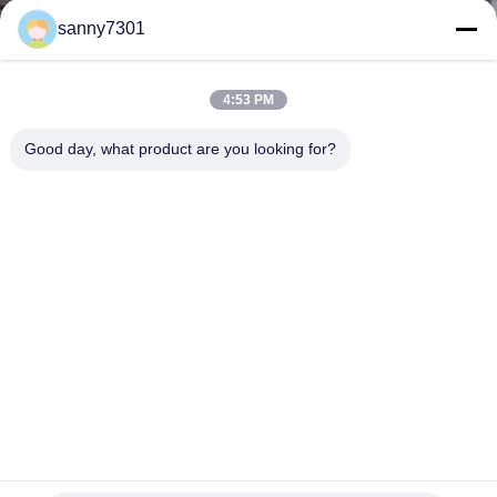
নিয়ন্ত্রণ
sanny7301
আমাদের
4:53 PM
সাথে
Good day, what product are you looking for?
যোগাযোগ
খবর
মামলা
সাইট
ম্যাপ
কেইএল-এএস 1200 টি অ্যান্টিমাইক্রোবিয়াল এয়ার শাওয়ার টানেল দু'পাশে ফুঁ দিয়ে
একক ব্যক্তি