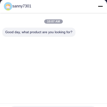
নিয়ন্ত্রণ
sanny7301
আমাদের
10:07 AM
সাথে
Good day, what product are you looking for?
যোগাযোগ
খবর
মামলা
সাইট
ম্যাপ
SUS201 / 304/316 পিএলসি নিয়ন্ত্রণ সিস্টেমের সাথে ম্যাটেরিয়াল এয়ার শাওয়ার
টানেল