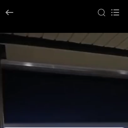
KeLing
Purification
Technology
Company.
All
Rights
Reserved.
বাড়ি
পণ্য
আমাদের
সম্বন্ধে
কারখানা
পরিদর্শন
গুণমান