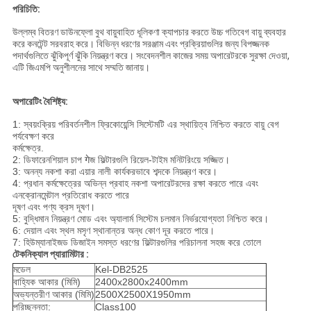
পরিচিতি:
উল্লম্ব বিতরণ ডাউনফ্লো বুথ বায়ুবাহিত ধূলিকণা ক্যাপচার করতে উচ্চ গতিবেগ বায়ু ব্যবহার
করে কনটেন্ট সরবরাহ করে।
বিভিন্ন ধরণের সরঞ্জাম এবং প্রক্রিয়াগুলির জন্য বিপজ্জনক
পদার্থগুলিতে ঝুঁকিপূর্ণ ঝুঁকি নিয়ন্ত্রণ করে।
সংবেদনশীল কাজের সময় অপারেটরকে সুরক্ষা দেওয়া,
এটি জিএমপি অনুশীলনের সাথে সম্মতি জানায়।
অপারেটিং বৈশিষ্ট্য:
1: স্বয়ংক্রিয় পরিবর্তনশীল ফ্রিকোয়েন্সি সিস্টেমটি এর স্থায়িত্ব নিশ্চিত করতে বায়ু বেগ
পর্যবেক্ষণ করে
কর্মক্ষেত্র.
2: ডিফারেনশিয়াল চাপ गेজ ফিল্টারগুলি রিয়েল-টাইম মনিটরিংয়ে সজ্জিত।
3: অনন্য নকশা করা এয়ার নালী কার্যকরভাবে শব্দকে নিয়ন্ত্রণ করে।
4: প্রধান কর্মক্ষেত্রের অভিন্ন প্রবাহ নকশা অপারেটরদের রক্ষা করতে পারে এবং
এনক্রোনমেন্টাল প্রতিরোধ করতে পারে
দূষণ এবং পণ্য ক্রস দূষণ।
5: বুদ্ধিমান নিয়ন্ত্রণ মোড এবং অ্যালার্ম সিস্টেম চলমান নির্ভরযোগ্যতা নিশ্চিত করে।
6: দেয়াল এবং স্থল মসৃণ স্থানান্তর অন্ধ কোণ দূর করতে পারে।
7: হিউম্যানাইজড ডিজাইন সমস্ত ধরণের ফিল্টারগুলির পরিচালনা সহজ করে তোলে
টেকনিক্যাল প্যারামিটার :
মডেল
Kel-DB2525
বাহ্যিক আকার (মিমি)
2400x2800x2400mm
অভ্যন্তরীণ আকার (মিমি)
2500X2500X1950mm
পরিচ্ছন্নতা:
Class100