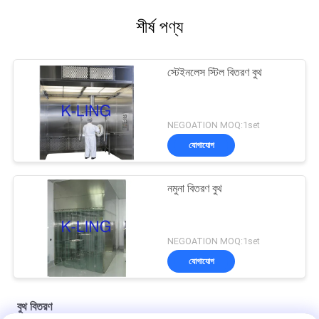
শীর্ষ পণ্য
স্টেইনলেস স্টিল বিতরণ বুথ
NEGOATION MOQ:1set
যোগাযোগ
নমুনা বিতরণ বুথ
NEGOATION MOQ:1set
যোগাযোগ
বুথ বিতরণ