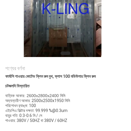
গোপনীয়তা
নীতি
পণ্যের বর্ণনা
ফার্মাসি পাওয়ার কোটেড ক্লিন রুম বুথ, ক্লাস 100 মডিউলার ক্লিন রুম
চটজলদি বিস্তারিত
বাহ্যিক আকার: 2600x2800x2400 মিমি
অভ্যন্তরীণ আকার: 2500x2500x1950 মিমি
পরিশোধন র‌্যাঙ্ক: 100
এইচপিএ ফিল্টার দক্ষতা: 99.999 %@0.3um
বায়ুর গতি: 0.3-0.6 মি / সে
পাওয়ার: 380V / 50HZ বা 380V / 60HZ