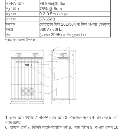
HEPA ফিল্টার
99.995@0.3um
প্রি-ফিল্টার
75% @ 5um
বায়ু বেগ
0.2-0.5m / সেকেন্ড
গোলমাল
57-65dB
উপাদান
স্টেইনলেস স্টিল 201/304 বা স্টিল পাওয়ার লেপযুক্ত
ক্ষমতা
380V / 50Hz
মান
(এফএস 209E) মার্কিন যুক্তরাষ্ট্র।
গ্রাহকের নকশা উপলব্ধ।
1: ফ্যান ফিল্টার ইউনিট 2: HEPA এয়ার ফিল্টার
3:
পরিশোধক প্রদাহ
4: চাপ গেজ 5: গৌণ
এয়ার ফিল্টার
6: কন্ট্রোল বোর্ড
7: পিভিসি অ্যান্টি-স্ট্যাটিক পর্দা 8: প্রাক ফিল্টার 9: পাওয়ার কেবল 10: