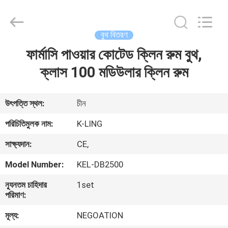
KeLing
Purification
Technology
Company.
All
বুথ বিতরণ
Rights
Reserved.
ফার্মাসি পাওয়ার কোটেড ক্লিন রুম বুথ,
বাড়ি
ক্লাস 100 মডিউলার ক্লিন রুম
পণ্য
উৎপত্তি স্থল:
চীন
আমাদের
পরিচিতিমুলক নাম:
K-LING
সম্বন্ধে
সাক্ষ্যদান:
CE,
Model Number:
KEL-DB2500
কারখানা
ন্যূনতম চাহিদার
1set
পরিদর্শন
পরিমাণ:
মূল্য:
NEGOATION
গুণমান