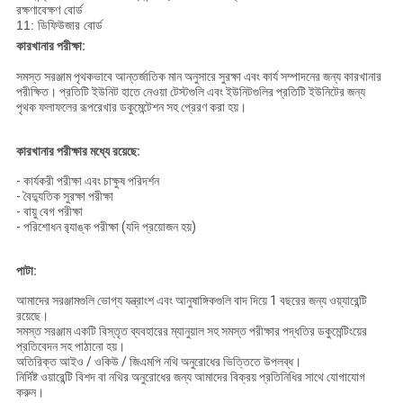
রক্ষণাবেক্ষণ বোর্ড
11: ডিফিউজার বোর্ড
কারখানার পরীক্ষা:
সমস্ত সরঞ্জাম পৃথকভাবে আন্তর্জাতিক মান অনুসারে সুরক্ষা এবং কার্য সম্পাদনের জন্য কারখানার
পরীক্ষিত।
প্রতিটি ইউনিট হাতে নেওয়া টেস্টগুলি এবং ইউনিটগুলির প্রতিটি ইউনিটের জন্য
পৃথক ফলাফলের রূপরেখার ডকুমেন্টেশন সহ প্রেরণ করা হয়।
কারখানার পরীক্ষার মধ্যে রয়েছে:
- কার্যকরী পরীক্ষা এবং চাক্ষুষ পরিদর্শন
- বৈদ্যুতিক সুরক্ষা পরীক্ষা
- বায়ু বেগ পরীক্ষা
- পরিশোধন র‌্যাঙ্ক পরীক্ষা (যদি প্রয়োজন হয়)
পাটা:
আমাদের সরঞ্জামগুলি ভোগ্য যন্ত্রাংশ এবং আনুষাঙ্গিকগুলি বাদ দিয়ে 1 বছরের জন্য ওয়্যারেন্টি
রয়েছে।
সমস্ত সরঞ্জাম একটি বিস্তৃত ব্যবহারের ম্যানুয়াল সহ সমস্ত পরীক্ষার পদ্ধতির ডকুমেন্টিংয়ের
প্রতিবেদন সহ পাঠানো হয়।
অতিরিক্ত আইও / ওকিউ / জিএমপি নথি অনুরোধের ভিত্তিতে উপলব্ধ।
নির্দিষ্ট ওয়ারেন্টি বিশদ বা নথির অনুরোধের জন্য আমাদের বিক্রয় প্রতিনিধির সাথে যোগাযোগ
করুন।