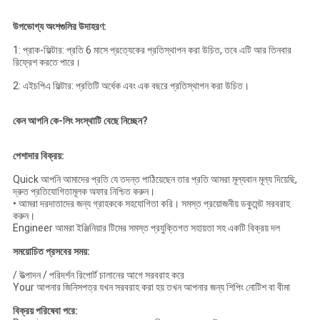
উপভোগ্য অংশগুলির উদাহরণ:
1: প্রাক-ফিল্টার: প্রতি 6 মাসে প্রত্যেকের প্রতিস্থাপন করা উচিত, তবে এটি আর তিনবার
রিফ্রেশ করতে পারে।
2: এইচপিএ ফিল্টার: প্রতিটি অর্ধেক এবং এক বছরে প্রতিস্থাপন করা উচিত।
কেন আপনি কে-লিং সংস্থাটি বেছে নিচ্ছেন?
পেশাদার বিক্রয়:
Quick আপনি আমাদের প্রতি যে তদন্ত পাঠিয়েছেন তার প্রতি আমরা মূল্যবান মূল্য দিয়েছি,
দ্রুত প্রতিযোগিতামূলক অফার নিশ্চিত করুন।
• আমরা দরদাতাদের জন্য গ্রাহককে সহযোগিতা করি।
সমস্ত প্রয়োজনীয় ডকুমেন্ট সরবরাহ
করুন।
Engineer আমরা ইঞ্জিনিয়ার টিমের সমস্ত প্রযুক্তিগত সহায়তা সহ একটি বিক্রয় দল
সময়োচিত প্রসবের সময়:
/ উত্পাদন / পরিদর্শন রিপোর্ট চালানের আগে সরবরাহ করে
Your আপনার জিনিসপত্র যখন সরবরাহ করা হয় তখন আপনার জন্য শিপিং নোটিশ বা বীমা
বিক্রয় পরিষেবা পরে: