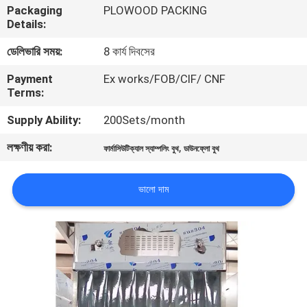
Packaging
PLOWOOD PACKING
নিয়ন্ত্রণ
Details:
ডেলিভারি সময়:
8 কার্য দিবসের
আমাদের
Payment
Ex works/FOB/CIF/ CNF
সাথে
Terms:
যোগাযোগ
Supply Ability:
200Sets/month
লক্ষণীয় করা:
,
খবর
ফার্মাসিউটিক্যাল স্যাম্পলিং বুথ
ডাউনফ্লো বুথ
ভালো দাম
মামলা
সাইট
ম্যাপ