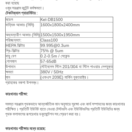
করা হয়েছে
ওষুধ সরঞ্জাম কন্টেন্ট কর্মক্ষমতা।
টেকনিক্যাল প্যারামিটার :
মডেল
Kel-DB1500
বাহ্যিক আকার (মিমি)
1600x1800x2400mm
অভ্যন্তরীণ আকার (মিমি)
1500x1500x1950mm
পরিচ্ছন্নতা:
Class100
HEPA ফিল্টার
99.995@0.3um
প্রি-ফিল্টার
75% @ 5um
বায়ু বেগ
0.2-0.5m / সেকেন্ড
গোলমাল
57-65dB
উপাদান
স্টেইনলেস স্টিল 201/304 বা স্টিল পাওয়ার লেপযুক্ত
ক্ষমতা
380V / 50Hz
মান
(এফএস 209E) মার্কিন যুক্তরাষ্ট্র।
গ্রাহকের নকশা উপলব্ধ।
কারখানার পরীক্ষা:
সমস্ত সরঞ্জাম পৃথকভাবে আন্তর্জাতিক মান অনুসারে সুরক্ষা এবং কার্য সম্পাদনের জন্য কারখানার
পরীক্ষিত।
প্রতিটি ইউনিট হাতে নেওয়া টেস্টগুলি এবং ইউনিটগুলির প্রতিটি ইউনিটের জন্য
পৃথক ফলাফলের রূপরেখার ডকুমেন্টেশন সহ প্রেরণ করা হয়।
কারখানার পরীক্ষার মধ্যে রয়েছে: