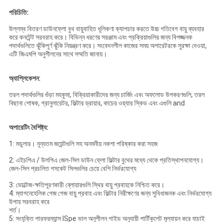
পরিচিতি:
উল্লম্ব বিতরণ ডাউনফ্লো বুথ বায়ুবাহিত ধূলিকণা ক্যাপচার করতে উচ্চ গতিবেগ বায়ু ব্যবহার
করে কনটেন্ট সরবরাহ করে।
বিভিন্ন ধরণের সরঞ্জাম এবং প্রক্রিয়াগুলির জন্য বিপজ্জনক
পদার্থগুলিতে ঝুঁকিপূর্ণ ঝুঁকি নিয়ন্ত্রণ করে।
সংবেদনশীল কাজের সময় অপারেটরকে সুরক্ষা দেওয়া,
এটি জিএমপি অনুশীলনের সাথে সম্মতি জানায়।
অ্যাপ্লিকেশন:
তরল পদার্থগুলির গুঁড়া মহকুমা, বিক্রিয়াকারীদের জন্য চার্জিং এবং অফলোড উপকরণগুলি, তরল
বিছানা শোষক, গ্রানুলারেটর, ফিল্টার ড্রায়ার, কাচের ওয়্যার স্কিড এবং এগুলি and
অপারেটিং বৈশিষ্ট্য:
1: মডুলার।
নূন্যতম জয়েন্টগুলি সহ অনমনীয় নকশা পরিষ্কার করা সহজ
2: এইচপিএ / উলপিএ জেল-সিল ডাউন ফ্লো ফিল্টার বুথের মধ্যে থেকে প্রতিস্থাপনযোগ্য।
জেল-সিল প্রচলিত গসকেট সিলগুলির চেয়ে বেশি নির্ভরযোগ্য
3: ভোল্টেজ-ক্ষতিপূরণকারী ব্লোয়ারগুলি স্থির বায়ু প্রবাহকে নিশ্চিত করে।
4: ম্যাগনেহেলিক গেজ গেজ বায়ু প্রবাহ এবং ফিল্টার নিরীক্ষণের জন্য সুবিধাজনক এবং নির্ভরযোগ্য
উপায় সরবরাহ করে
শর্ত।
5: সংযুক্তি পারফরম্যান্স ISpe ভাল অনুশীলন গাইড অনুযায়ী পার্টিকুলেট মূল্যায়ন করে যাচাই