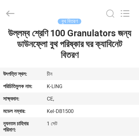
KeLing
Purification
Technology
Company.
All
বুথ বিতরণ
Rights
Reserved.
উল্লম্ব শ্রেণি 100 Granulators জন্য
বাড়ি
ডাউনফ্লো বুথ পরিষ্কার ঘর ক্যাবিনেট
পণ্য
বিতরণ
আমাদের
উৎপত্তি স্থল:
চীন
সম্বন্ধে
পরিচিতিমুলক নাম:
K-LING
সাক্ষ্যদান:
CE,
কারখানা
মডেল নম্বার:
Kel-DB1500
পরিদর্শন
ন্যূনতম চাহিদার
1 সেট
পরিমাণ:
গুণমান