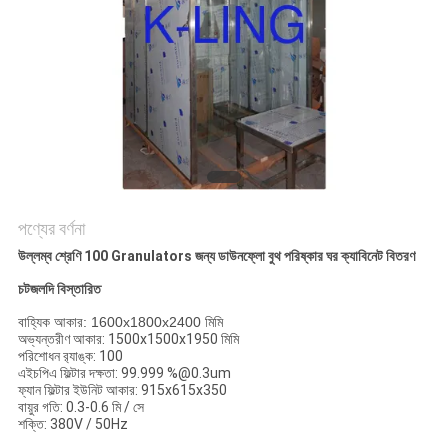
গোপনীয়তা
নীতি
পণ্যের বর্ণনা
উল্লম্ব শ্রেণি 100 Granulators জন্য ডাউনফ্লো বুথ পরিষ্কার ঘর ক্যাবিনেট বিতরণ
চটজলদি বিস্তারিত
বাহ্যিক আকার: 1600x1800x2400 মিমি
অভ্যন্তরীণ আকার: 1500x1500x1950 মিমি
পরিশোধন র‌্যাঙ্ক: 100
এইচপিএ ফিল্টার দক্ষতা: 99.999 %@0.3um
ফ্যান ফিল্টার ইউনিট আকার: 915x615x350
বায়ুর গতি: 0.3-0.6 মি / সে
শক্তি: 380V / 50Hz