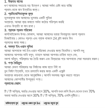
1. উচ্চতর মানের
গুণ আমাদের সবচেয়ে বড় উদ্বেগ।
আমরা সর্বদা চেষ্টা করে যাচ্ছি
প্রথম থেকে মান উন্নতির জন্য।
2. প্রতিযোগিতামূলক মূল্য
তুলনামূলক দাম আমাদের তুলনায় একটি সুবিধা
অন্যান্য.
আমরা ব্যয় কমাতে সর্বদা কঠোর পরিশ্রম করছি
এখনও উন্নতি বা মান রাখা।
3. গ্রাহক প্রথম পরিষেবা
কাস্টমাইজেশন উপর ফোকাস, আমরা আমাদের দ্বারা বিনামূল্যে নকশা প্রদান
ডিজাইনার।
কোনও প্রশ্ন এবং প্যাক থাকলে 24 ঘন্টা জবাব দিন
প্রসবের জন্য সময়।
4. সমস্ত ইন-ওয়ান সুবিধা
আমরা আপনাকে সর্ব-ইন-ওয়ান পরিষেবা দেওয়ার জন্য নিবেদিত।
আপনি শুধু
আমাদের আপনার দাবি বলুন, তাহলে আমরা আপনার চাহিদা যত্ন নেব,
নকশা আঁকুন, পরিষ্কার ঘর তৈরি করুন এবং বিক্রয়ের পরে আপনাকে সেরা সরবরাহ করুন।
5. পণ্য বৈচিত্র্য
আমরা কেবল পরিষ্কার ঘর নির্মানের কাজ হাতে নিই না
বুথ নির্মাণ ইত্যাদি, তবে রফতানি করার জন্য একটি এজেন্ট
অন্যান্য কারখানা থেকে আনুষাঙ্গিক।
আপনি সবসময় পছন্দ করতে পারেন
আমাদের কোম্পানীর উপযুক্ত পণ্য।
প্রদানের মেয়াদ:
টি / টি অগ্রিম, অর্ডার দেওয়ার আগে 30%, আপনি যখন কপি বিএল দেখেন তখন 70%
অথবা অর্ডার দেওয়ার আগে 30% টি / টি অগ্রিম, 70% এলসি দৃষ্টিতে।
ডাউনফ্লো বুথ
ওষুধের ওজন বুথ bo
ওষুধের নমুনা বুথ