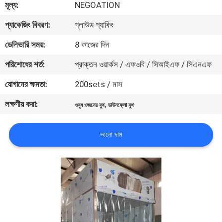
মূল্য:
NEGOATION
নিয়ন্ত্রণ
প্যাকেজিং বিবরণ:
প্লাউড প্যাকিং
আমাদের
ডেলিভারি সময়:
8 কাজের দিন
সাথে
পরিশোধের শর্ত:
প্রাক্তন ওয়ার্কস / এফওবি / সিআইএফ / সিএনএফ
যোগাযোগ
যোগানের ক্ষমতা:
200sets / মাস
লক্ষণীয় করা:
,
ওষুধ ওজনের বুথ
ডাউনফ্লো বুথ
খবর
ভালো দাম
মামলা
সাইট
ম্যাপ