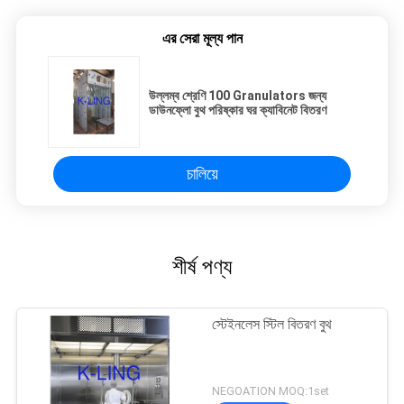
এর সেরা মূল্য পান
উল্লম্ব শ্রেণি 100 Granulators জন্য
ডাউনফ্লো বুথ পরিষ্কার ঘর ক্যাবিনেট বিতরণ
চালিয়ে
শীর্ষ পণ্য
স্টেইনলেস স্টিল বিতরণ বুথ
NEGOATION MOQ:1set