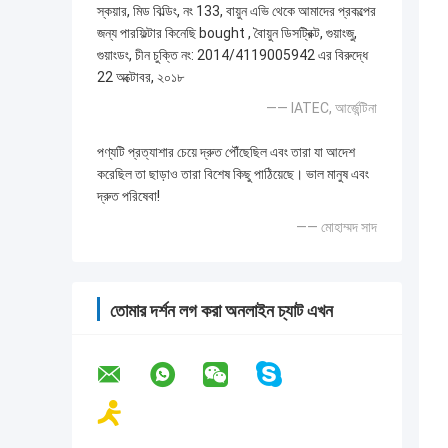
স্কয়ার, মিড বিল্ডিং, নং 133, বায়ুন এভি থেকে আমাদের প্রকল্পের
জন্য পারফিল্টার কিনেছি bought , বৈায়ুন ডিসট্রিক্ট, গুয়াংজু,
গুয়াংডং, চীন চুক্তি নং: 2014/4119005942 এর বিরুদ্ধে
22 অক্টোবর, ২০১৮
—— IATEC, আর্জেন্টিনা
পণ্যটি প্রত্যাশার চেয়ে দ্রুত পৌঁছেছিল এবং তারা যা আদেশ
করেছিল তা ছাড়াও তারা বিশেষ কিছু পাঠিয়েছে। ভাল মানুষ এবং
দ্রুত পরিষেবা!
—— মোহাম্মদ সাদ
তোমার দর্শন লগ করা অনলাইন চ্যাট এখন