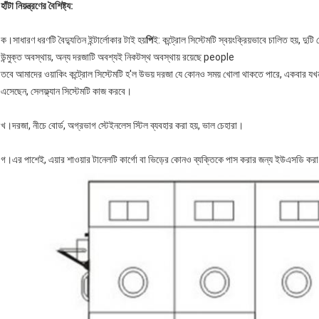
হাঁটা নিয়ন্ত্রণের বৈশিষ্ট্য:
ক।সাধারণ ধরণটি বৈদ্যুতিন ইন্টার্লোকার টাই হয়
পি
ই: কন্ট্রোল সিস্টেমটি স্বয়ংক্রিয়ভাবে চালিত হয়, দ
উন্মুক্ত অবস্থায়, অন্য দরজাটি অবশ্যই নিকটস্থ অবস্থায় রয়েছে people
তবে আমাদের ওয়াকিং কন্ট্রোল সিস্টেমটি হ'ল উভয় দরজা যে কোনও সময় খোলা থাকতে পারে, একবার যখন 
এসেছেন, সেলফ্ল্যান সিস্টেমটি কাজ করবে।
খ।দরজা, নীচে বোর্ড, অগ্রভাগ স্টেইনলেস স্টিল ব্যবহার করা হয়, ভাল চেহারা।
গ।এর পাশেই, এয়ার শাওয়ার টানেলটি কার্গো বা ভিড়ের কোনও ব্যক্তিকে পাস করার জন্য ইউএসডি করা হয