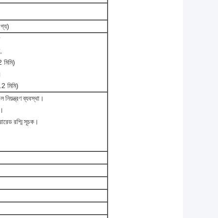
গ্য)
,
 মিমি)
।
2 মিমি)
িয়ন্ত্রণ ব্যবস্থা।
)।
্রারেড রশ্মি সূচক।