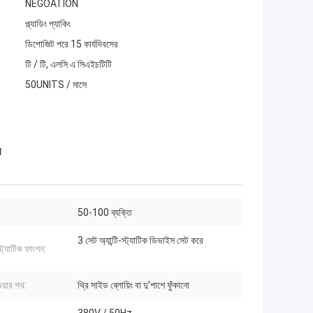
NEGOATION
প্ল্যাডিং প্যাকিং
ডিপোজিট পরে 15 কার্যদিবসের
টি / টি, এলসি এ সিএইচটিটি
50UNITS / মাসে
র
50-100 ব্যক্তি
3 সেট অ্যান্টি-স্ট্যাটিক ডিভাইস সেট করে
-স্ট্যাটিক ফাংশন:
ওয়ার পথ:
থ্রি সাইড ব্লোয়িং বা দু'পাশে ফুঁকানো