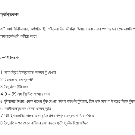
অ্যাপ্লিকেশন
:
এটি ফার্মাসিউটিক্যাল, অর্ধপরিবাহী, মাইক্রো ইলেকট্রনিক্স উত্পাদন এবং ল্যাব পশু প্রজনন ক্ষেত্রগুলি
অ্যালার্জেনগুলি কমিয়ে আনে।
স্পেসিফিকেশন:
1. স্বয়ংক্রিয় ইনফ্রারেড আনয়ন ফুঁ দেওয়া
2. ইংরেজি ভয়েস প্রম্পট
3. বৈদ্যুতিন ইন্টারলক
4. 0 ~ 99 এস নিয়মিত শাওয়ার সময়
৫. ফুঁকানোর উপায়: একক পাশের ফুঁক দেওয়া, ডাবল পক্ষগুলি ফুঁকানো, তিন পক্ষ উড়ে বা উপরের দিকে ফুঁক
6. ফটোয়েলেক্ট্রনিক সেন্সর: ওমরন ব্র্যান্ড
7. বিল্ট-ইন এলইডি হালকা এবং ঘূর্ণনযোগ্য স্প্রেিং অগ্রভাগ দিয়ে সজ্জিত
8. বৈদ্যুতিক শক থেকে কর্মীদের রক্ষা করতে ফুটো স্যুইচ দিয়ে সজ্জিত