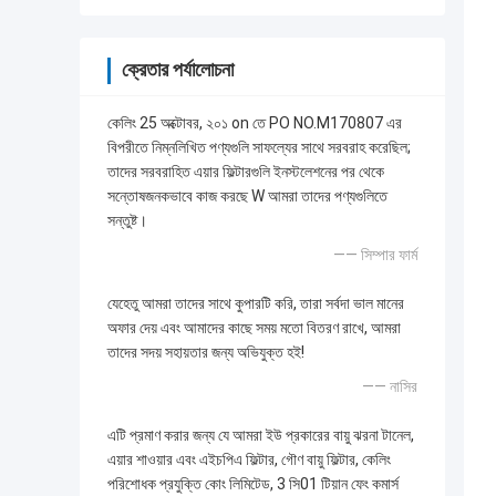
ক্রেতার পর্যালোচনা
কেলিং 25 অক্টোবর, ২০১ on তে PO NO.M170807 এর
বিপরীতে নিম্নলিখিত পণ্যগুলি সাফল্যের সাথে সরবরাহ করেছিল;
তাদের সরবরাহিত এয়ার ফিল্টারগুলি ইনস্টলেশনের পর থেকে
সন্তোষজনকভাবে কাজ করছে W আমরা তাদের পণ্যগুলিতে
সন্তুষ্ট।
—— সিম্পার ফার্ম
যেহেতু আমরা তাদের সাথে কুপারটি করি, তারা সর্বদা ভাল মানের
অফার দেয় এবং আমাদের কাছে সময় মতো বিতরণ রাখে, আমরা
তাদের সদয় সহায়তার জন্য অভিযুক্ত হই!
—— নাসির
এটি প্রমাণ করার জন্য যে আমরা ইউ প্রকারের বায়ু ঝরনা টানেল,
এয়ার শাওয়ার এবং এইচপিএ ফিল্টার, গৌণ বায়ু ফিল্টার, কেলিং
পরিশোধক প্রযুক্তি কোং লিমিটেড, 3 সি01 টিয়ান ফেং কমার্স