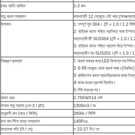
চক্র প্রতি ব্যক্তি
1-2 জন
বায়ু ঝরনা সময়কাল
কারখানাটি 12 সেকেন্ডে সেট করা (সামঞ্জস্যযো
উপাদান
1: সম্পূর্ণ সুস 304। (টি = 1.0 / 1.2 মিমি
2: বাহ্যিক ধাতব শক্তি প্রলিপ্ত সঙ্গে ইস্পাত
অভ্যন্তরীণটি SUS304 ((টি = 1.0 / 1.2
3: বাহ্যিক ধাতব শক্তি প্রলেপ দিয়ে ইস্পাত
অভ্যন্তরীণ হয় SUS201।(টি = 1.0 / 1.
নিয়ন্ত্রণ ব্যবস্থা
1: ঝরনা সময়ের জন্য LED ডিসপ্লে সহ পিসিএল ন
2: 0-99 সেকেন্ড থেকে ঝরনা সময়।(নিয়মিত
3: ব্যক্তিগত ঝরনা স্বয়ংক্রিয়ভাবে জন্য ইনফ
4: মানব ভয়েস প্রম্পট সিস্টেম।
5: সিই মন্তব্য সহ।
ফ্যান খরচ
0.75KWX14 সেট
পাখার বায়ু প্রবাহ (এম 3 / ঘন্টা)
1300m3 / ঘঃ
অনুরাগী রান (আর / মিনিট)
2800r / মিনিট
দাগ কম স্টিল মধ্যে অগ্রভাগ
140Pcs
বাতাসের গতি (মি / সে)
> 22-27 মি / সে