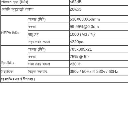
গোলমাল স্তর (ডিবি)
<62dB
এলইডি ফ্লুরোসেন্ট ল্যাম্প
20wx3
আকার (মিমি)
630X630X69mm
দক্ষতা
99.99%@0.3um
HEPA ফিল্টার
বায়ু বেগ
1000 (M3 / ঘঃ)
সহ্য করার ক্ষমতা
<220pa
আকার (মিমি)
785x385x21
দক্ষতা
75% @ 5 ম
প্রি-ফিল্টার
সহ্য করার ক্ষমতা
<30 পা
বৈদ্যুতিক
বিদ্যুৎ সরবরাহ
380v / 50Hz বা 380v / 60Hz
ক্রেতা
'
এর নকশা উপলব্ধ।