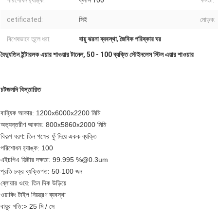
পরিশোধন র‌্যাঙ্ক:
ক্লাস 100
ক্ষমতা:
cetificated:
সিই
মোড়ক:
বিশেষভাবে তুলে ধরা:
বায়ু ঝরনা ব্যবস্থা
,
জৈবিক পরিষ্কার ঘর
বৈদ্যুতিন ইন্টারলক এয়ার শাওয়ার টানেল, 50 - 100 ব্যক্তি স্টেইনলেস স্টিল এয়ার শাওয়ার
চটজলদি বিস্তারিত
বাহ্যিক আকার: 1200x6000x2200 মিমি
অভ্যন্তরীণ আকার: 800x5860x2000 মিমি
বিকল্প ধরণ: তিন পক্ষের ফুঁ দিয়ে একক ব্যক্তি
পরিশোধন র‌্যাঙ্ক: 100
এইচপিএ ফিল্টার দক্ষতা: 99.995 %@0.3um
প্রতি চক্র ব্যক্তিগত: 50-100 জন
ব্লোয়ার ওয়ে: তিন দিক উড়িয়ে
ওয়াকিং টাইপ নিয়ন্ত্রণ ব্যবস্থা
বায়ুর গতি:> 25 মি / সে