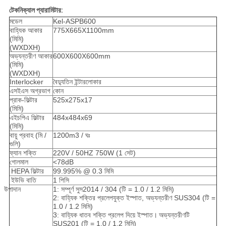
টেকনিক্যাল প্যারামিটার:
মডেল
Kel-ASPB600
বাহ্যিক আকার
775X665X1100mm
(মিমি)
(WXDXH)
অভ্যন্তরীণ আকার
600X600X600mm
(মিমি)
(WXDXH)
Interlocker
বৈদ্যুতিন ইন্টারলোকার
এসইএস অগ্রভাগ
কোন
প্রাক-ফিল্টার
525x275x17
(মিমি)
এইচপিএ ফিল্টার
484x484x69
(মিমি)
বায়ু প্রবাহ (মি /
1200m3 / ঘঃ
গুলি)
ফ্যান শক্তি
220V / 50HZ 750W (1 সেট)
গোলমাল
<78dB
HEPA ফিল্টার
99.995% @ 0.3 মিমি
ইউভি বাতি
1 পিসি
উপাদান
1: সম্পূর্ণ সুস2014 / 304 (টি = 1.0 / 1.2 মিমি)
2: বাহ্যিক শক্তির প্রলেপযুক্ত ইস্পাত, অভ্যন্তরীণ SUS304 (টি =
1.0 / 1.2 মিমি)
3: বাহ্যিক ধাতব শক্তি প্রলেপ দিয়ে ইস্পাত।
অভ্যন্তরীণটি
SUS201 (টি = 1.0 / 1.2 মিমি)