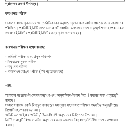
গ্রাহকের
নকশা উপলব্ধ।
কারখানার পরীক্ষা:
সমস্ত সরঞ্জাম পৃথকভাবে আন্তর্জাতিক মান অনুসারে সুরক্ষা এবং কার্য সম্পাদনের জন্য কারখানার
পরীক্ষিত।
প্রতিটি ইউনিট হাতে নেওয়া পরীক্ষাগুলির রূপরেখার সাথে ডকুমেন্টেশন সহ প্রেরণ করা
হয় এবং ইউনিটের প্রতিটি ইউনিটের জন্য পৃথক ফলাফল হয়।
কারখানার পরীক্ষার মধ্যে রয়েছে:
- কার্যকরী পরীক্ষা এবং চাক্ষুষ পরিদর্শন
- বৈদ্যুতিক সুরক্ষা পরীক্ষা
- বায়ু বেগ পরীক্ষা
- পরিশোধন র‌্যাঙ্ক পরীক্ষা (যদি প্রয়োজন হয়)
পাটা:
আমাদের সরঞ্জামগুলি ভোগ্য যন্ত্রাংশ এবং আনুষাঙ্গিকগুলি বাদ দিয়ে 1 বছরের জন্য ওয়্যারেন্টি
রয়েছে।
সমস্ত সরঞ্জাম একটি বিস্তৃত ব্যবহারের ম্যানুয়াল সহ সমস্ত পরীক্ষার পদ্ধতির ডকুমেন্টিংয়ের
রিপোর্ট সহ প্রেরণ করা হয়।
অতিরিক্ত আইও / ওকিউ / জিএমপি নথি অনুরোধের ভিত্তিতে উপলব্ধ।
নির্দিষ্ট ওয়ারেন্টি বিশদ বা নথির অনুরোধের জন্য আমাদের বিক্রয় প্রতিনিধির সাথে যোগাযোগ
করুন।