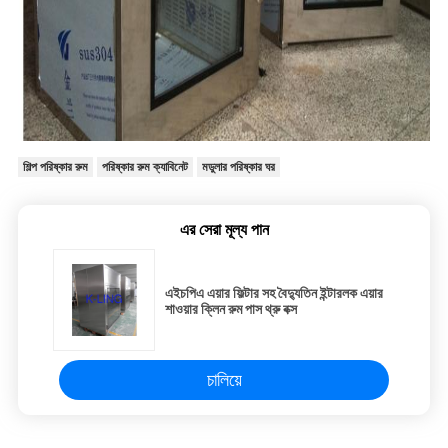
শিল্প পরিষ্কার রুম
পরিষ্কার রুম ক্যাবিনেট
মডুলার পরিষ্কার ঘর
এর সেরা মূল্য পান
এইচপিএ এয়ার ফিল্টার সহ বৈদ্যুতিন ইন্টারলক এয়ার
শাওয়ার ক্লিন রুম পাস থ্রু বক্স
চালিয়ে