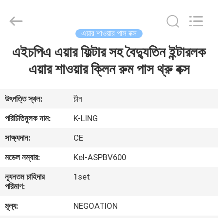
KeLing
Purification
Technology
Company.
All
এয়ার শাওয়ার পাস বক্স
Rights
Reserved.
এইচপিএ এয়ার ফিল্টার সহ বৈদ্যুতিন ইন্টারলক
বাড়ি
এয়ার শাওয়ার ক্লিন রুম পাস থ্রু বক্স
পণ্য
উৎপত্তি স্থল:
চীন
আমাদের
পরিচিতিমুলক নাম:
K-LING
সম্বন্ধে
সাক্ষ্যদান:
CE
মডেল নম্বার:
Kel-ASPBV600
কারখানা
ন্যূনতম চাহিদার
1set
পরিদর্শন
পরিমাণ:
মূল্য:
NEGOATION
গুণমান