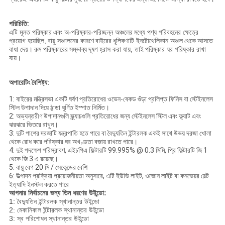
পরিচিতি:
এটি মূলত পরিষ্কার
এবং অ-পরিষ্কার-পরিচ্ছন্ন অঞ্চলের
মধ্যে পণ্য পরিবহনের ক্ষেত্রে
প্রয়োগ হয়েছিল,
বায়ু সঞ্চালনের কারণে
বাইরের
ধূলিকণাটি ইনটোথেলিকান অঞ্চল
থেকে
আসতে
বাধা দেয়।
রুম পরিষ্কারের
সম্ভাব্য
দূষণ হ্রাস করা যায়, তাই
পরিষ্কার ঘর পরিষ্কার রাখা
যায়।
অপারেটিং বৈশিষ্ট্য:
1: বাইরের মন্ত্রিসভা একটি ঘর্ষণ প্রতিরোধের ওভেন-বেকড গুঁড়া প্রলিপ্ত ফিনিস বা স্টেইনলেস
স্টিল উপাদান দিয়ে ঠান্ডা ঘূর্ণিত ইস্পাত নির্মিত।
2: অভ্যন্তরীণ উপাদানগুলি স্ক্র্যাচগুলি প্রতিরোধের জন্য স্টেইনলেস স্টিল এবং ফ্ল্যাট এবং
ঝরঝরে ভিতরে রাখুন।
3: দুটি পাশের দরজাটি যন্ত্রপাতি হতে পারে বা বৈদ্যুতিন ইন্টারলক একই সাথে উভয় দরজা খোলা
থেকে রোধ করে পরিষ্কার ঘর অখণ্ডতা বজায় রাখতে পারে।
4: দুই পদক্ষেপ পরিস্রাবণ, এইচপিএ ফিল্টারটি 99.995% @ 0.3 মিমি, প্রি ফিল্টারটি জি 1
থেকে জি 3 এ রয়েছে।
5: বায়ু বেগ 20 মি / সেকেন্ডের বেশি
6: উত্পাদন প্রক্রিয়া প্রয়োজনীয়তা অনুসারে, এটি ইউভি লাইট, ওজোন লাইট বা কনভেয়র বেল্ট
ইত্যাদি ইনস্টল করতে পারে
আপনার নির্বাচনের জন্য তিন ধরণের উইন্ডো:
1: বৈদ্যুতিন ইন্টারলক স্থানান্তর উইন্ডো
2: মেকানিকাল ইন্টারলক স্থানান্তর উইন্ডো
3: স্ব পরিশোধন স্থানান্তর উইন্ডো