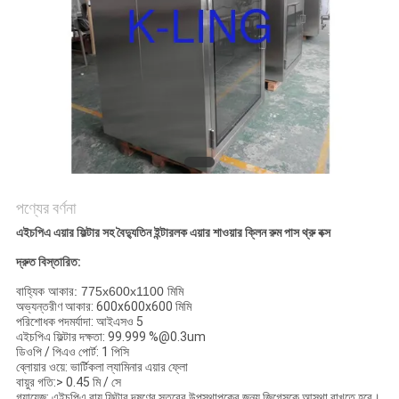
গোপনীয়তা
নীতি
পণ্যের বর্ণনা
এইচপিএ এয়ার ফিল্টার সহ বৈদ্যুতিন ইন্টারলক এয়ার শাওয়ার ক্লিন রুম পাস থ্রু বক্স
দ্রুত বিস্তারিত:
বাহ্যিক আকার: 775x600x1100 মিমি
অভ্যন্তরীণ আকার: 600x600x600 মিমি
পরিশোধক পদমর্যাদা: আইএসও 5
এইচপিএ ফিল্টার দক্ষতা: 99.999 %@0.3um
ডিওপি / পিএও পোর্ট: 1 পিসি
ব্লোয়ার ওয়ে: ভার্টিকলা ল্যামিনার এয়ার ফ্লো
বায়ুর গতি:> 0.45 মি / সে
গ্যায়েজ: এইচপিএ বায়ু ফিল্টার দূষণের স্তরের উপস্থাপকের জন্য জিগেসকে আস্থা রাখতে হবে।