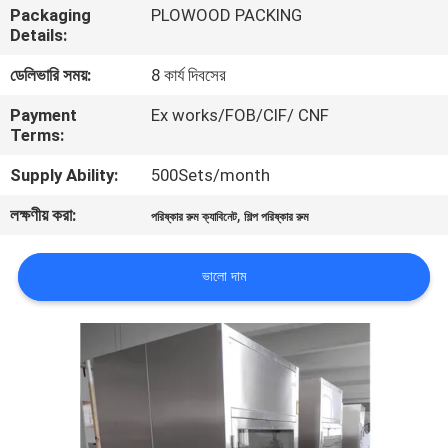
Packaging
PLOWOOD PACKING
নিয়ন্ত্রণ
Details:
ডেলিভারি সময়:
8 কার্য দিবসের
আমাদের
Payment
Ex works/FOB/CIF/ CNF
সাথে
Terms:
যোগাযোগ
Supply Ability:
500Sets/month
লক্ষণীয় করা:
,
খবর
পরিষ্কার রুম ক্যাবিনেট
শিল্প পরিষ্কার রুম
ভালো দাম
মামলা
সাইট
ম্যাপ