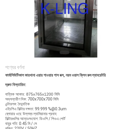
গোপনীয়তা
নীতি
পণ্যের বর্ণনা
ফার্মাসিউটিকাল কারখানা এয়ার শাওয়ার পাস বক্স, নরম ওয়াল ক্লিন রুম ল্যাবরেটরি
দ্রুত বিস্তারিত:
বাহ্যিক আকার: 875x765x1200 মিমি
অভ্যন্তরীণ দিক: 700x700x700 মিমি
এন্টারলক: বৈদ্যুতিক
এইচপিএ ফিল্টার দক্ষতা: 99.999 %@0.3um
ব্লোয়ার ওয়ে: উল্লম্ব ল্যামিয়ানার প্রবাহ
ফিল্টারগুলির আন্তঃসংযোগ: ডিওপি / পিওএ পোর্ট
বায়ুর গতি: 0.45 মি / সে
শক্তি: 220V / 50HZ