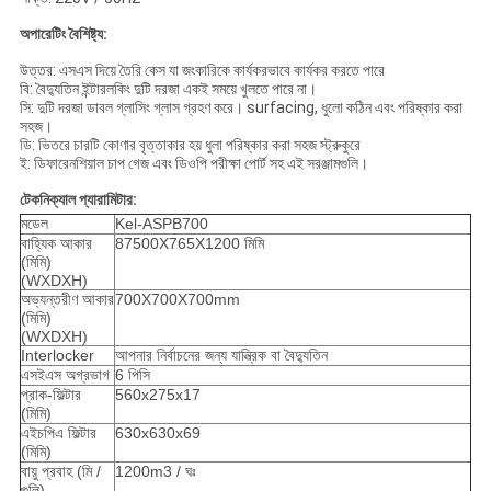
অপারেটিং বৈশিষ্ট্য:
উত্তর: এসএস দিয়ে তৈরি কেস যা জংকারিকে কার্যকরভাবে কার্যকর করতে পারে
বি: বৈদ্যুতিন ইন্টারলকিং দুটি দরজা একই সময়ে খুলতে পারে না।
সি: দুটি দরজা ডাবল গ্লাসিং গ্লাস গ্রহণ করে। surfacing, ধুলো কঠিন এবং পরিষ্কার করা
সহজ।
ডি: ভিতরে চারটি কোণার বৃত্তাকার হয় ধুলা পরিষ্কার করা সহজ স্ট্রুকুরে
ই: ডিফারেনশিয়াল চাপ গেজ এবং ডিওপি পরীক্ষা পোর্ট সহ এই সরঞ্জামগুলি।
টেকনিক্যাল প্যারামিটার:
মডেল
Kel-ASPB700
বাহ্যিক আকার
87500X765X1200 মিমি
(মিমি)
(WXDXH)
অভ্যন্তরীণ আকার
700X700X700mm
(মিমি)
(WXDXH)
Interlocker
আপনার নির্বাচনের জন্য যান্ত্রিক বা বৈদ্যুতিন
এসইএস অগ্রভাগ
6 পিসি
প্রাক-ফিল্টার
560x275x17
(মিমি)
এইচপিএ ফিল্টার
630x630x69
(মিমি)
বায়ু প্রবাহ (মি /
1200m3 / ঘঃ
গুলি)