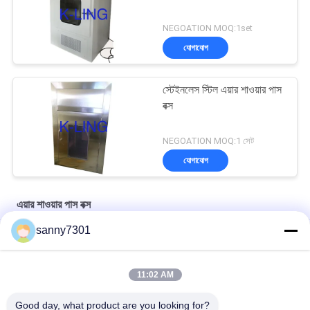
NEGOATION MOQ:1set
যোগাযোগ
স্টেইনলেস স্টিল এয়ার শাওয়ার পাস
বক্স
NEGOATION MOQ:1 সেট
যোগাযোগ
এয়ার শাওয়ার পাস বক্স
sanny7301
অর্ধপরিবাহী উত্পাদনের কর্মশালার জন্য ক্লিন রুম ক্লাস 100 এয়ার শাওয়ার পাস বক্স
পিএলসি কন্ট্রোল সিস্টেম ক্লিন রুম পাসের মাধ্যমে কনভেয়ার লাইনের সাথে কমপ্যাক্ট
11:02 AM
1 বছরের ওয়ারেন্টি সহ কাস্টমাইজেবল ডাবল সুইং ডোর এয়ার শাওয়ার পাস বক্স
Good day, what product are you looking for?