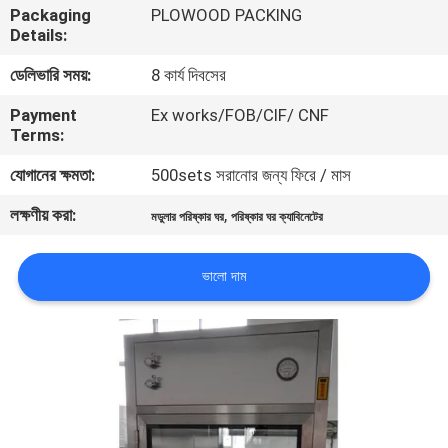
Packaging
PLOWOOD PACKING
নিয়ন্ত্রণ
Details:
ডেলিভারি সময়:
8 কার্য দিবসের
আমাদের
Payment
Ex works/FOB/CIF/ CNF
সাথে
Terms:
যোগাযোগ
যোগানের ক্ষমতা:
500sets সরানোর জন্য ফিরে / মাস
লক্ষণীয় করা:
,
খবর
মডুলার পরিষ্কার ঘর
পরিষ্কার ঘর ক্যাবিনেটের
ভালো দাম
মামলা
সাইট
ম্যাপ