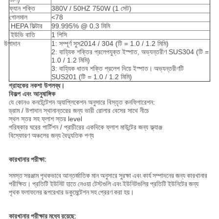
ফ্যান শক্তি
380V / 50HZ 750W (1 সেট)
গোলমাল
<78
HEPA ফিল্টার
99.995% @ 0.3 মিমি
ইউভি বাতি
1 পিসি
উপাদান
1: সম্পূর্ণ সুস2014 / 304 (টি = 1.0 / 1.2 মিমি)
2: বাহ্যিক শক্তির প্রলেপযুক্ত ইস্পাত, অভ্যন্তরীণ SUS304 (টি =
1.0 / 1.2 মিমি)
3: বাহ্যিক ধাতব শক্তি প্রলেপ দিয়ে ইস্পাত।
অভ্যন্তরীণটি
SUS201 (টি = 1.0 / 1.2 মিমি)
গ্রাহকের
নকশা উপলব্ধ।
বিকল্প এবং আনুষাঙ্গিক
যে কোনও কনটেন্টেশন অ্যাপ্লিকেশন অনুসারে বিস্তৃত কনফিগারেশন:
ড্রাম / উপাদান স্থানান্তরের জন্য ভারী রোলার বেসের সাথে নীচে
স্থল স্তর সহ ফ্লাশ স্তর level
পরিষ্কার ঘরের পার্টিশন / প্রাচীরের একদিকে ফ্লাশ মাউন্টের জন্য ফ্ল্যাঞ্জ
বিস্ফোরণ অঞ্চলের জন্য বৈদ্যুতিক পণ্য
কারখানার পরীক্ষা:
সমস্ত সরঞ্জাম পৃথকভাবে আন্তর্জাতিক মান অনুসারে সুরক্ষা এবং কার্য সম্পাদনের জন্য কারখানার
পরীক্ষিত।
প্রতিটি ইউনিট হাতে নেওয়া টেস্টগুলি এবং ইউনিটগুলির প্রতিটি ইউনিটের জন্য
পৃথক ফলাফলের রূপরেখার ডকুমেন্টেশন সহ প্রেরণ করা হয়।
কারখানার পরীক্ষার মধ্যে রয়েছে: