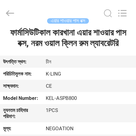
KeLing
Purification
Technology
Company.
All
এয়ার শাওয়ার পাস বক্স
Rights
Reserved.
ফার্মাসিউটিকাল কারখানা এয়ার শাওয়ার পাস
বাড়ি
বক্স, নরম ওয়াল ক্লিন রুম ল্যাবরেটরি
পণ্য
উৎপত্তি স্থল:
চীন
আমাদের
পরিচিতিমুলক নাম:
K-LING
সম্বন্ধে
সাক্ষ্যদান:
CE
Model Number:
KEL-ASPB800
কারখানা
ন্যূনতম চাহিদার
1PCS
পরিদর্শন
পরিমাণ:
মূল্য:
NEGOATION
গুণমান