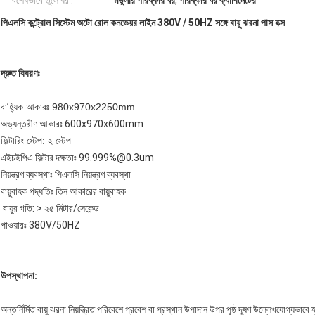
বিশেষভাবে তুলে ধরা:
মডুলার পরিষ্কার ঘর
,
পরিষ্কার ঘর ক্যাবিনেটের
পিএলসি কন্ট্রোল সিস্টেম অটো রোল কনভেয়র লাইন 380V / 50HZ সঙ্গে বায়ু ঝরনা পাস বক্স
দ্রুত বিবরণঃ
বাহ্যিক আকারঃ 980x970x2250mm
অভ্যন্তরীণ আকারঃ 600x970x600mm
ফিল্টারিং স্টেপ: ২ স্টেপ
এইচইপিএ ফিল্টার দক্ষতাঃ 99.999%@0.3um
নিয়ন্ত্রণ ব্যবস্থাঃ পিএলসি নিয়ন্ত্রণ ব্যবস্থা
বায়ুবাহক পদ্ধতিঃ তিন আকারের বায়ুবাহক
বায়ুর গতি: > ২৫ মিটার/সেকেন্ড
পাওয়ারঃ 380V/50HZ
উপস্থাপনা:
অন্তর্নির্মিত বায়ু ঝরনা নিয়ন্ত্রিত পরিবেশে প্রবেশ বা প্রস্থান উপাদান উপর পৃষ্ঠ দূষণ উল্লেখযোগ্যভাবে 