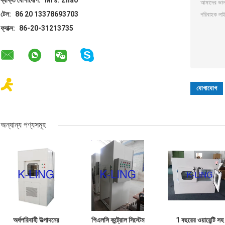
ব্যক্তি যোগাযোগ:
Mrs. Zhao
টেল:
86 20 13378693703
ফ্যাক্স:
86-20-31213735
অন্যান্য পণ্যসমূহ
অর্ধপরিবাহী উত্পাদনের
পিএলসি কন্ট্রোল সিস্টেম
1 বছরের ওয়ারেন্টি সহ