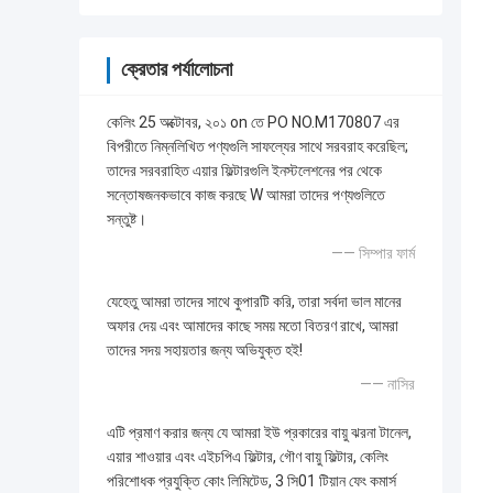
ক্রেতার পর্যালোচনা
কেলিং 25 অক্টোবর, ২০১ on তে PO NO.M170807 এর
বিপরীতে নিম্নলিখিত পণ্যগুলি সাফল্যের সাথে সরবরাহ করেছিল;
তাদের সরবরাহিত এয়ার ফিল্টারগুলি ইনস্টলেশনের পর থেকে
সন্তোষজনকভাবে কাজ করছে W আমরা তাদের পণ্যগুলিতে
সন্তুষ্ট।
—— সিম্পার ফার্ম
যেহেতু আমরা তাদের সাথে কুপারটি করি, তারা সর্বদা ভাল মানের
অফার দেয় এবং আমাদের কাছে সময় মতো বিতরণ রাখে, আমরা
তাদের সদয় সহায়তার জন্য অভিযুক্ত হই!
—— নাসির
এটি প্রমাণ করার জন্য যে আমরা ইউ প্রকারের বায়ু ঝরনা টানেল,
এয়ার শাওয়ার এবং এইচপিএ ফিল্টার, গৌণ বায়ু ফিল্টার, কেলিং
পরিশোধক প্রযুক্তি কোং লিমিটেড, 3 সি01 টিয়ান ফেং কমার্স