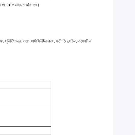
irculate মাধ্যমে আঁকা হয়।
 সুনির্দিষ্ট যন্ত্র, বায়ো-ফার্মাসিউটিক্যালস, ফটো-বৈদ্যুতিক, এসেপটিক