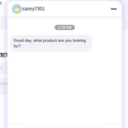
ং
বক্সগুলির মাধ্যমে এসইএস
জন্য জিএমপি স্ট্যান্ডার্ড
sanny7301
ক্স
304 মেটেরিয়াল ক্লিন রুম
ডায়নামিক এয়ার শাওয়ার
পাস
পাস বক্স
1:18 AM
Good day, what product are you looking 
for?
 ছেড়ে