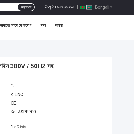
উদ্ধৃতির জন্য আবেদন
|
Bengali
অনুসন্ধান
আমাদের সাথে যোগাযোগ
খবর
মামলা
বাহক লাইন 380V / 50HZ সহ
চীন
K-LING
CE,
Kel-ASPB700
1 সেট পিসি