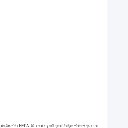
হ্রাস,উচ্চ গতির HEPA ফিল্টার করা বায়ু জেট দ্বারা নিয়ন্ত্রিত পরিবেশে প্রবেশ বা