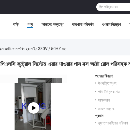
বাড়ি
পণ্য
আমাদের সম্বন্ধে
কারখানা পরিদর্শন
গুণমান নিয়ন্ত্রণ
 পাস বক্স অটো রোল পরিবাহক লাইন 380V / 50HZ সহ
পিএলসি কন্ট্রোল সিস্টেম এয়ার শাওয়ার পাস বক্স অটো রোল পরি
পণ্যের বিবরণ:
উৎপত্তি স্থল:
পরিচিতিমুলক নাম:
সাক্ষ্যদান:
মডেল নম্বার:
প্রদান:
ন্যূনতম চাহিদার পরিমাণ: