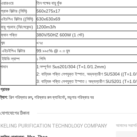
এয়ারওয়ে
তিন পক্ষের বায়ু ফুঁক
প্রাক ফিল্টার (মিমি)
560x275x17
এইচপিএ ফিল্টার ((মিমি)
630x630x69
বায়ু প্রবাহ (মি/সেকেন্ড)
1200m3/h
ফ্যান শক্তি
380V/50HZ 600W (1 সেট)
শব্দ
<৭৫
এইচইপিএ ফিল্টার
99.৯৯৫% @ ০.৩ য়ুম
ইউভি ল্যাম্প
১ পিসি
পাদান
1:সম্পূর্ণতা Sus201/304 (T=1.0/1.2mm)
2: বাহ্যিক শক্তি লেপযুক্ত ইস্পাত, অভ্যন্তরীণ SUS304 ((T=1
3: বাহ্যিক শক্তি লেপযুক্ত ইস্পাত। অভ্যন্তরীণ SUS201 (T=1
গ্রাহক
,
,
ট্যাগ:
শিল্প পরিষ্কার রুম
পরিষ্কার রুম ক্যাবিনেট
মডুলার পরিষ্কার ঘর
যোগাযোগের ঠিকানা
KELING PURIFICATION TECHNOLOGY COMPANY
আমাদের সরাসর