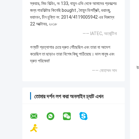
স্কয়ার, মিড বিল্ডিং, নং 133, বায়ুন এভি থেকে আমাদের প্রকল্পের
জন্য পারফিল্টার কিনেছি bought , বৈায়ুন ডিসট্রিক্ট, গুয়াংজু,
গুয়াংডং, চীন চুক্তি নং: 2014/4119005942 এর বিরুদ্ধে
22 অক্টোবর, ২০১৮
—— IATEC, আর্জেন্টিনা
পণ্যটি প্রত্যাশার চেয়ে দ্রুত পৌঁছেছিল এবং তারা যা আদেশ
করেছিল তা ছাড়াও তারা বিশেষ কিছু পাঠিয়েছে। ভাল মানুষ এবং
দ্রুত পরিষেবা!
উ
—— মোহাম্মদ সাদ
তোমার দর্শন লগ করা অনলাইন চ্যাট এখন