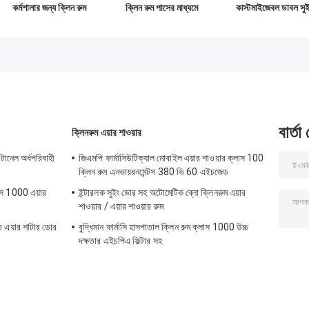
কর্মশালার জন্য ক্লিন রুম
ক্লিন রুম পাসের মাধ্যমে
কাস্টমাইজেবল ডাবল সুই
ক্লাস 100 এয়ার শাওয়ার
কনভেয়ার লাইনের সাথে
ডোর এয়ার শাওয়ার পাস ব
পাস বক্স
কমপ্যাক্ট
বার্তা
ক্লিনরুম এয়ার শাওয়ার
 টানেল অর্ধপরিবাহী
জিএমপি ফার্মাসিউটিক্যাল মোবাইল এয়ার শাওয়ার ক্লাস 100
ক্লিন রুম এনভায়রনমেন্টস 380 ভি 60 এইচজেড
লাস 1000 এয়ার
ইন্টারলক সুইং ডোর সহ অটোমেটিক ব্লো ক্লিনরুম এয়ার
শাওয়ার / এয়ার শাওয়ার রুম
রুত এয়ার শাটার ডোর
বুদ্ধিমান ফার্মাসি হাসপাতাল ক্লিন রুম ক্লাস 1000 উচ্চ
দক্ষতার এইচপিএ ফিল্টার সহ