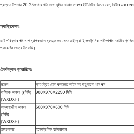
প্রস্থান উপাদান 20-25m/s গতি সঙ্গে. দূষিত বাতাস তারপর ইউনিটের ভিতরে বেস, ফিল্টার এবং rec
অ্যাপ্লিকেশনঃ
এটি পরিষ্কার পরিবেশে ব্যাপকভাবে ব্যবহৃত হয়, যেমন মাইক্রো-ইলেকট্রনিক, পরীক্ষাগার, জাতীয় প্রতিরক্ষা,
প্যাকেজিং ক্ষেত্র ইত্যাদি।
টেকনিক্যাল প্যারামিটারঃ
মডেল
স্বয়ংক্রিয় রোল কনভেয়র লাইন সহ বায়ু ঝরনা পাস বক্স
বাহ্যিক আকার ((মিমি)
980X970X2250 মিমি
(WXDXH)
অভ্যন্তরীণ আকার
600X970X600 মিমি
(মিমি)
(WXDXH)
ইন্টারলকার
ইলেকট্রনিক ইন্টেরোকার