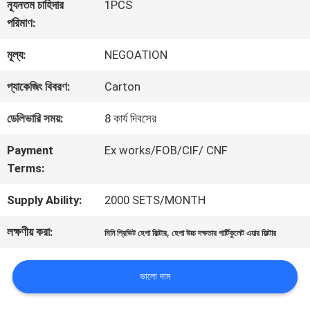
ন্যূনতম চাহিদার
1PCS
পরিমাণ:
গুণমান
মূল্য:
NEGOATION
নিয়ন্ত্রণ
প্যাকেজিং বিবরণ:
Carton
আমাদের
ডেলিভারি সময়:
8 কার্য দিবসের
সাথে
Payment
Ex works/FOB/CIF/ CNF
Terms:
যোগাযোগ
Supply Ability:
2000 SETS/MONTH
খবর
লক্ষণীয় করা:
,
মিনি প্রিভিট হেপা ফিল্টার
হেপা উচ্চ দক্ষতার পার্টিকুলেট এয়ার ফিল্টার
ভালো দাম
মামলা