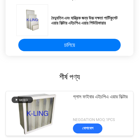
বৈদ্যুতিন এবং যান্ত্রিক জন্য উচ্চ দক্ষতা পার্টিকুলেট
এয়ার ফিল্টার এইচপিএ এয়ার পিউরিফায়ার
চালিয়ে
শীর্ষ পণ্য
গ্লাস ফাইবার এইচপিএ এয়ার ফিল্টার
NEGOATION MOQ:1PCS
যোগাযোগ