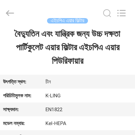
2026
KeLing
Purification
Technology
এইচপিএ এয়ার ফিল্টার
Company.
All
বৈদ্যুতিন এবং যান্ত্রিক জন্য উচ্চ দক্ষতা
বাড়ি
Rights
Reserved.
পার্টিকুলেট এয়ার ফিল্টার এইচপিএ এয়ার
পণ্য
পিউরিফায়ার
আমাদের
উৎপত্তি স্থল:
চীন
সম্বন্ধে
পরিচিতিমুলক নাম:
K-LING
সাক্ষ্যদান:
EN1822
কারখানা
মডেল নম্বার:
Kel-HEPA
পরিদর্শন