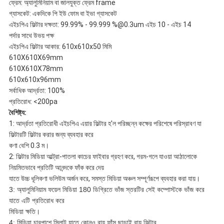
ফ্রেম: অ্যালুমিনিয়াম বা জালযুক্ত ফ্রেম frame
গ্যাসকেট: একদিকে পি ইউ ফোম বা ইভা গ্যাসকেট
এইচপিএ ফিল্টার দক্ষতা: 99.99% - 99.999 %@0.3um এইচ 10 - এইচ 14
পর্দার সাথে উভয় পক্ষ
এইচপিএ ফিল্টার আকার: 610x610x50 মিমি
610X610X69mm
610X610X78mm
610x610x96mm
সর্বাধিক আর্দ্রতা: 100%
প্রতিরোধ: <200pa
বৈশিষ্ট্য:
1: আর্দ্রতা প্রতিরোধী এইচপিএ এয়ার ফিল্টার হ'ল পরিচ্ছন্ন কক্ষের পরিশেষে পরিস্রাবণ যা
ফিল্টারটি ফিল্টার করার জন্য ব্যবহার করে
কণা বেশি 0.3 ম।
2: ফিল্টার মিডিয়া আল্ট্রা-পাতলা কাচের ফাইবার গ্রহণ করে, গরম-গলে যাওয়া আঠালোকে
নিয়মিতভাবে প্রতিটি আনন্দকে ফাঁক করে দেয়
যাতে উচ্চ ধূলিকণা ভলিউম অর্জন করে, সমস্ত মিডিয়া অঞ্চল সম্পূর্ণরূপে ব্যবহার করা যায়।
3: অ্যালুমিনিয়াম ফয়েল মিডিয়া 180 ডিগ্রিতে ভাঁজ স্তরটির সেই কম্পোস্টকে ভাঁজ করে
যাতে এটি প্রতিরোধ করে
মিডিয়া ক্ষতি।
4: মিডিয়া চারপাশে সিলান্ট যাতে কোনও বায়ু ফাঁস ছাড়াই বায়ু ফিল্টার,