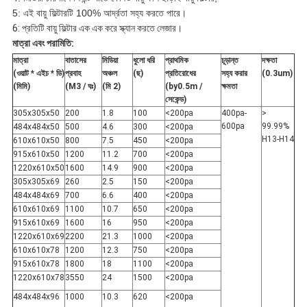
5: এই বায়ু ফিল্টারটি 100% আর্দ্রতা সহ্য করতে পারে।
6: প্রতিটি বায়ু ফিল্টার এক এক করে স্ক্যান করতে লেজার।
মাত্রা এবং পরামিতি:
মাত্রা
বাতাসের
মিডিয়া
ধুলো ধরি
প্রাথমিক
চূড়ান্ত
দক্ষতা
(ওয়াট * এইচ * ডি)
প্রবাহ
অঞ্চল
(ছ)
প্রতিরোধের
সহ্য করার
(0.3um)
(মিমি)
(M3 / ঘঃ)
(মি 2)
(by0.5m /
ক্ষমতা
সেকেন্ড)
305x305x50
200
1.8
100
<200pa
400pa-
>
600pa
99.99%
484x484x50
500
4.6
300
<200pa
H13-H14
610x610x50
800
7.5
450
<200pa
915x610x50
1200
11.2
700
<200pa
1220x610x50
1600
14.9
900
<200pa
305x305x69
260
2.5
150
<200pa
484x484x69
700
6.6
400
<200pa
610x610x69
1100
10.7
650
<200pa
915x610x69
1600
16
950
<200pa
1220x610x69
2200
21.3
1000
<200pa
610x610x78
1200
12.3
750
<200pa
915x610x78
1800
18
1100
<200pa
1220x610x78
3550
24
1500
<200pa
484x484x96
1000
10.3
620
<200pa