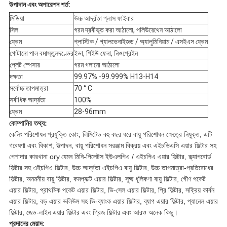
উপাদান এবং অপারেশন শর্ত:
মিডিয়া
উচ্চ আর্দ্রতা গ্লাস ফাইবার
সিল
গরম দ্রবীভূত করা আঠালো, পলিউরেথেন আঠালো
ফ্রেম
প্লাস্টিক / গ্যালভেনাইজড / অ্যালুমিনিয়াম / এসইএস ফ্রেম
গোটানো পাল বমাস্তুলদণ্ডের
ইভা, পিইউ ফেনা, নিওপ্রেইন
প্লেট স্পেসার
গরম গলানো আঠালো
দক্ষতা
99.97% -99.999% H13-H14
সর্বোচ্চ তাপমাত্রা
70 ° C
সর্বাধিক আর্দ্রতা
100%
ফ্রেম
28-96mm
কোম্পানির তথ্য:
কেলিং পরিশোধন প্রযুক্তি কোং, লিমিটেড বহু বছর ধরে বায়ু পরিশোধন ক্ষেত্রে নিযুক্ত, এটি
গবেষণা এবং বিকাশ, উত্পাদন, বায়ু পরিশোধন সরঞ্জাম বিক্রয় এবং এইচভিএসি এয়ার ফিল্টার সহ
পেশাদার কারখানা ory
যেমন মিনি-পিলেটস ইউএলপিএ / এইচপিএ এয়ার ফিল্টার, ক্ল্যাপবোর্ড
ফিল্টার সহ এইচপিএ ফিল্টার, উচ্চ আর্দ্রতা এইচপিএ বায়ু ফিল্টার, উচ্চ তাপমাত্রা-প্রতিরোধের
ফিল্টার, অনমনীয় বায়ু ফিল্টার, কমপ্যাক্ট এয়ার ফিল্টার, সূক্ষ্ম ধূলিকণা বায়ু ফিল্টার, গৌণ পকেট
এয়ার ফিল্টার, প্রাথমিক পকেট এয়ার ফিল্টার, ভি-সেল এয়ার ফিল্টার, প্রি ফিল্টার, সক্রিয় কার্বন
এয়ার ফিল্টার, বড় এয়ার ভলিউম সহ ভি-ব্যাংক এয়ার ফিল্টার, ব্যাগ এয়ার ফিল্টার, প্যানেল এয়ার
ফিল্টার, জেড-লাইন এয়ার ফিল্টার এবং গ্রিজ ফিল্টার এবং আরও অনেক কিছু।
প্রদানের মেয়াদ: