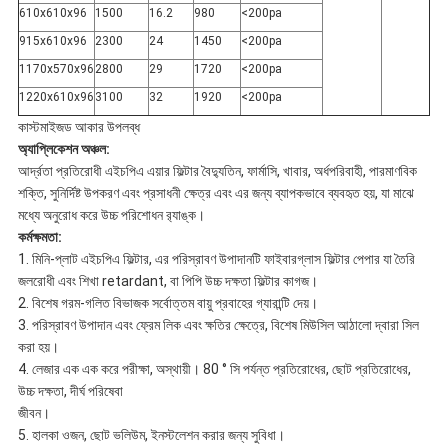
610x610x96
1500
16.2
980
<200pa
915x610x96
2300
24
1450
<200pa
1170x570x96
2800
29
1720
<200pa
1220x610x96
3100
32
1920
<200pa
কাস্টমাইজড আকার উপলব্ধ
অ্যাপ্লিকেশন অঞ্চল:
আর্দ্রতা প্রতিরোধী এইচপিএ এয়ার ফিল্টার বৈদ্যুতিন, ফার্মাসি, খাবার, অর্ধপরিবাহী, পারমাণবিক
শক্তি, সুনির্দিষ্ট উপকরণ এবং প্রসাধনী ক্ষেত্র এবং এর জন্য ব্যাপকভাবে ব্যবহৃত হয়, যা মাঝে
মধ্যে অনুরোধ করে উচ্চ পরিশোধন র‌্যাঙ্ক।
কর্মক্ষমতা:
1. মিনি-প্লাট এইচপিএ ফিল্টার, এর পরিস্রাবণ উপাদানটি ফাইবারগ্লাস ফিল্টার পেপার যা তৈরি
জলরোধী এবং শিখা retardant, বা পিপি উচ্চ দক্ষতা ফিল্টার কাগজ।
2. বিশেষ গরম-গলিত বিভাজক সর্বোত্তম বায়ু প্রবাহের গ্যারান্টি দেয়।
3. পরিস্রাবণ উপাদান এবং ফ্রেম লিক এবং ক্ষতির ক্ষেত্রে, বিশেষ মিউসিল আঠালো দ্বারা সিল
করা হয়।
4. লেজার এক এক করে পরীক্ষা, অস্থায়ী। 80 ° সি পর্যন্ত প্রতিরোধের, ছোট প্রতিরোধের,
উচ্চ দক্ষতা, দীর্ঘ পরিষেবা
জীবন।
5. হালকা ওজন, ছোট ভলিউম, ইনস্টলেশন করার জন্য সুবিধা।