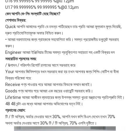
U16 99.99995% 99.99995 %@0.12μm
U17 99.999995% 99.999995 %@0.12μm
কেন আপনি কে-লিং সংস্থাটি বেছে নিচ্ছেন?
পেশাদার বিক্রয়:
Quick আপনি আমাদের প্রতি যে তদন্ত পাঠিয়েছেন তার প্রতি আমরা মূল্যবান মূল্য দিয়েছি,
দ্রুত প্রতিযোগিতামূলক অফার নিশ্চিত করুন।
• আমরা দরদাতাদের জন্য গ্রাহককে সহযোগিতা করি।
সমস্ত প্রয়োজনীয় ডকুমেন্ট সরবরাহ
করুন।
Engineer আমরা ইঞ্জিনিয়ার টিমের সমস্ত প্রযুক্তিগত সহায়তা সহ একটি বিক্রয় দল
সময়োচিত প্রসবের সময়:
/ উত্পাদন / পরিদর্শন রিপোর্ট চালানের আগে সরবরাহ করে
Your আপনার জিনিসপত্র যখন সরবরাহ করা হয় তখন আপনার জন্য শিপিং নোটিশ বা বীমা
বিক্রয় পরিষেবা পরে:
Receive পণ্য পাওয়ার পরে আমরা আপনার ফিডকে সম্মান জানাই।
Goods পণ্য আসার পরে আমরা এক বছরের ওয়ারেন্টি সরবরাহ করি।
Lifetime আমরা আজীবন ব্যবহারের জন্য উপলব্ধ সমস্ত খুচরা যন্ত্রাংশের প্রতিশ্রুতি দিই।
48 48 ঘন্টা এর মধ্যে আমরা আপনার অভিযোগের যত্ন নিই।
প্রদানের মেয়াদ:
টি / টি অগ্রিম, অর্ডার দেওয়ার আগে 30%, আপনি যখন কপি বিএল দেখেন তখন 70%
অথবা অর্ডার দেওয়ার আগে 30% টি / টি অগ্রিম, 70% এলসি দৃষ্টিতে।