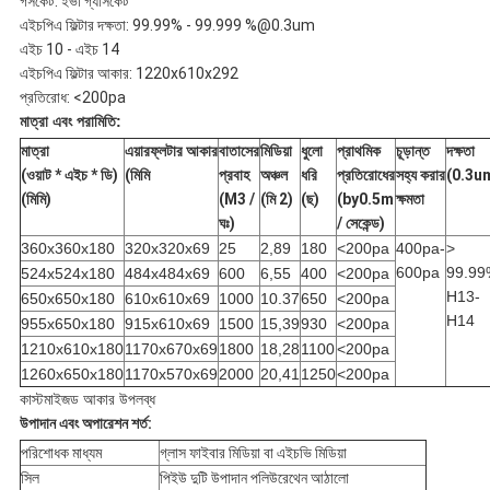
গসকেট: ইভা গ্যাসকেট
এইচপিএ ফিল্টার দক্ষতা: 99.99% - 99.999 %@0.3um
এইচ 10 - এইচ 14
এইচপিএ ফিল্টার আকার: 1220x610x292
প্রতিরোধ: <200pa
মাত্রা এবং পরামিতি:
মাত্রা
এয়ারফ্লটার আকার
বাতাসের
মিডিয়া
ধুলো
প্রাথমিক
চূড়ান্ত
দক্ষতা
(ওয়াট * এইচ * ডি)
(মিমি
প্রবাহ
অঞ্চল
ধরি
প্রতিরোধের
সহ্য করার
(0.3u
(মিমি)
(M3 /
(মি 2)
(ছ)
(by0.5m
ক্ষমতা
ঘঃ)
/ সেকেন্ড)
360x360x180
320x320x69
25
2,89
180
<200pa
400pa-
>
600pa
99.99
524x524x180
484x484x69
600
6,55
400
<200pa
H13-
650x650x180
610x610x69
1000
10.37
650
<200pa
H14
955x650x180
915x610x69
1500
15,39
930
<200pa
1210x610x180
1170x670x69
1800
18,28
1100
<200pa
1260x650x180
1170x570x69
2000
20,41
1250
<200pa
কাস্টমাইজড আকার উপলব্ধ
উপাদান এবং অপারেশন শর্ত:
পরিশোধক মাধ্যম
গ্লাস ফাইবার মিডিয়া বা এইচভি মিডিয়া
সিল
পিইউ দুটি উপাদান পলিউরেথেন আঠালো