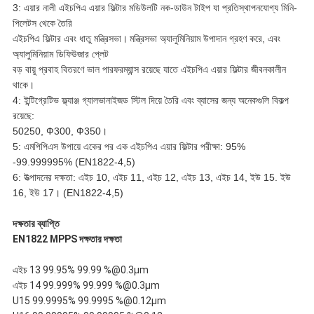
3: এয়ার নালী এইচপিএ এয়ার ফিল্টার মডিউলটি নক-ডাউন টাইপ যা প্রতিস্থাপনযোগ্য মিনি-
পিলেটস থেকে তৈরি
এইচপিএ ফিল্টার এবং ধাতু মন্ত্রিসভা।
মন্ত্রিসভা অ্যালুমিনিয়াম উপাদান গ্রহণ করে, এবং
অ্যালুমিনিয়াম ডিফিউজার প্লেট
বড় বায়ু প্রবাহ বিতরণে ভাল পারফরম্যান্স রয়েছে যাতে এইচপিএ এয়ার ফিল্টার জীবনকালীন
থাকে।
4: ইন্টিগ্রেটিভ ফ্ল্যাঞ্জ গ্যালভানাইজড স্টিল দিয়ে তৈরি এবং ব্যাসের জন্য অনেকগুলি বিকল্প
রয়েছে:
50250, Ф300, Ф350।
5: এমপিপিএস উপায়ে একের পর এক এইচপিএ এয়ার ফিল্টার পরীক্ষা: 95%
-99.999995% (EN1822-4,5)
6: উত্পাদনের দক্ষতা: এইচ 10, এইচ 11, এইচ 12, এইচ 13, এইচ 14, ইউ 15. ইউ
16, ইউ 17। (EN1822-4,5)
দক্ষতার ব্যাপ্তি
EN1822 MPPS দক্ষতার দক্ষতা
এইচ 13 99.95% 99.99 %@0.3μm
এইচ 14 99.999% 99.999 %@0.3μm
U15 99.9995% 99.9995 %@0.12μm