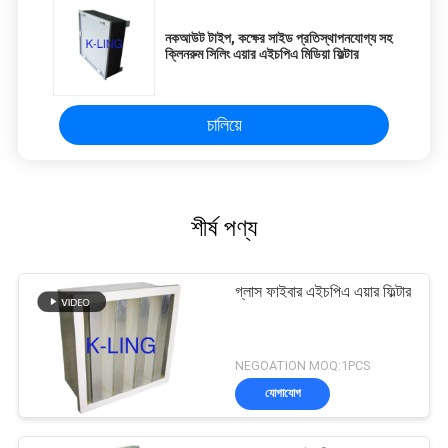
নকআউট টাইপ, কক্ষের সাইড প্রতিস্থাপনযোগ্য সহ
ক্লিনরুম সিলিং এয়ার এইচপিএ মিডিয়া ফিল্টার
চালিয়ে
শীর্ষ পণ্য
গ্লাস ফাইবার এইচপিএ এয়ার ফিল্টার
NEGOATION MOQ:1PCS
যোগাযোগ