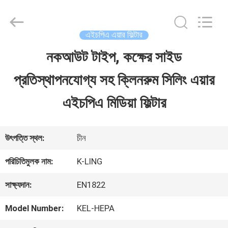
2026
KeLing
Purification
Technology
এইচপিএ এয়ার ফিল্টার
Company.
All
নকআউট টাইপ, কক্ষের সাইড
বাড়ি
Rights
Reserved.
প্রতিস্থাপনযোগ্য সহ ক্লিনরুম সিলিং এয়ার
পণ্য
এইচপিএ মিডিয়া ফিল্টার
আমাদের
উৎপত্তি স্থল:
চীন
সম্বন্ধে
পরিচিতিমুলক নাম:
K-LING
সাক্ষ্যদান:
EN1822
কারখানা
Model Number:
KEL-HEPA
পরিদর্শন