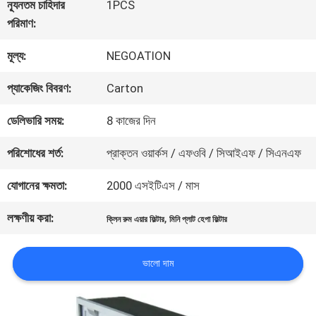
ন্যূনতম চাহিদার
1PCS
পরিমাণ:
গুণমান
মূল্য:
NEGOATION
নিয়ন্ত্রণ
প্যাকেজিং বিবরণ:
Carton
আমাদের
ডেলিভারি সময়:
8 কাজের দিন
সাথে
পরিশোধের শর্ত:
প্রাক্তন ওয়ার্কস / এফওবি / সিআইএফ / সিএনএফ
যোগাযোগ
যোগানের ক্ষমতা:
2000 এসইটিএস / মাস
লক্ষণীয় করা:
,
ক্লিন রুম এয়ার ফিল্টার
মিনি প্লাট হেপা ফিল্টার
খবর
ভালো দাম
মামলা