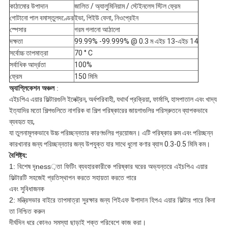
কাঠামোর উপাদান
জালিত / অ্যালুমিনিয়াম / স্টেইনলেস স্টিল ফ্রেম
গোটানো পাল বমাস্তুলদণ্ডের
ইভা, পিইউ ফেনা, নিওপ্রেইন
স্পেসার
গরম গলানো আঠালো
দক্ষতা
99.99% -99.999% @ 0.3 ম এইচ 13-এইচ 14
সর্বোচ্চ তাপমাত্রা
70 ° C
সর্বাধিক আর্দ্রতা
100%
ফ্রেম
150 মিমি
অ্যাপ্লিকেশন অঞ্চল
:
এইচপিএ এয়ার ফিল্টারগুলি ইলেক্ট্রন, অর্ধপরিবাহী, যথার্থ প্রক্রিয়া, ফার্মাসি, হাসপাতাল এবং খাদ্য
ইত্যাদির মতো শিল্পগুলিতে নাগরিক বা শিল্প পরিষ্কারের জায়গাগুলির পরিস্রুতনে ব্যাপকভাবে
ব্যবহৃত হয়,
যা তুলনামূলকভাবে উচ্চ পরিচ্ছন্নতার কারণগুলির প্রয়োজন। এটি পরিষ্কার রুম এবং পরিচ্ছন্ন
কারখানার জন্য পরিচ্ছন্নতার জন্য উপযুক্ত যার সাথে ধুলো কণার ব্যাস 0.3-0.5 মিমি কম।
বৈশিষ্ট্য:
1: বিশেষ দৃness়তা ফিটিং ব্যবহারকারীকে পরিষ্কার ঘরের অভ্যন্তরে এইচপিএ এয়ার
ফিল্টারটি সহজেই প্রতিস্থাপন করতে সহায়তা করতে পারে
এবং সুবিধাজনক
2: মন্ত্রিসভার বাইরে তাপমাত্রা সুরক্ষার জন্য পিইএফ উপাদান হিপএ এয়ার ফিল্টার পারে কিনা
তা নিশ্চিত করুন
দীর্ঘদিন ধরে কোনও সমস্যা ছাড়াই শক্ত পরিবেশে কাজ করা।