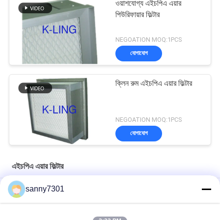
ওয়াশযোগ্য এইচপিএ এয়ার
পিউরিফায়ার ফিল্টার
NEGOATION MOQ:1PCS
যোগাযোগ
ক্লিন রুম এইচপিএ এয়ার ফিল্টার
NEGOATION MOQ:1PCS
যোগাযোগ
এইচপিএ এয়ার ফিল্টার
sanny7301
বড় এয়ার ভলিউম ইনস্টল করা সহজ সহ উচ্চ দক্ষতা এইচপিএ ক্লিন রুম এয়ার ফিল্টার
এইচভিএসি সিস্টেম এইচপিএ এয়ার ফিল্টার পৃথককারী পি ইউ পলিউরেথেন সিল্যান্ট