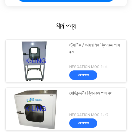
শীর্ষ পণ্য
স্ট্যাটিক / ডায়নামিক ক্লিনরুম পাস
বক্স
NEGOATION MOQ:1set
যোগাযোগ
সেমিকন্ডাক্টর ক্লিনরুম পাস বক্স
NEGOATION MOQ:1 সেট
যোগাযোগ