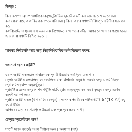
বিঃদ্রঃ :
ক্লিনরুম পাস বক্স পণ্যগুলিকে মানুষের ট্র্যাফিক ছাড়াই একটি ক্লারুমে প্রবেশ করতে দেয়
কণা বোঝা বাড়ে এবং ক্রিয়াকলাপকে গতি দেয়। ক্লিন এয়ার পণ্যগুলি বিস্তৃত পরিসীমা সরবরাহ
করে
ক্যাবিনেটের সাহায্যে পাস করুন এবং বিশেষজ্ঞদের আমাদের কর্মীরা আপনাকে আপনার প্রয়োজনের
জন্য সেরা পণ্যটি নিশ্চিত করবে।
আপনার নির্বাচনটি করার জন্য নিম্নলিখিত বিকল্পগুলি বিবেচনা করুন:
ওয়াল না ফ্লোর মাউন্ট?
ওয়াল-মাউন্ট মডেলগুলি আরামদায়ক স্থায়ী উচ্চতায় অবস্থিত হতে পারে;
ফ্লোর-মাউন্ট মডেলগুলিতে চত্বরগুলিতে চাকা চালানোর অনুমতি দেওয়ার জন্য একটি নিম্ন-
প্রোফাইল র‌্যাম্প অন্তর্ভুক্ত।
প্রতিটি মডেলের জন্য বিশেষ মাউন্টিং হার্ডওয়্যার অন্তর্ভুক্ত করা হয়। বৃহত্তর জন্য সমর্থন
বন্ধনী আদেশ করুন
প্রাচীর-মাউন্ট মডেল (উপরে চিত্র দেখুন)। আপনার প্রাচীরের কাটআউটটি .5 "(13 মিমি) বড়
হওয়া উচিত
আপনার চেম্বারের সামগ্রিক উচ্চতা এবং প্রস্থের চেয়ে বেশি।
চেম্বার ম্যাটেরিয়াল পাস?
সাতটি মানক পদার্থের মধ্যে নির্বাচন করুন। অন্যান্য (সহ)