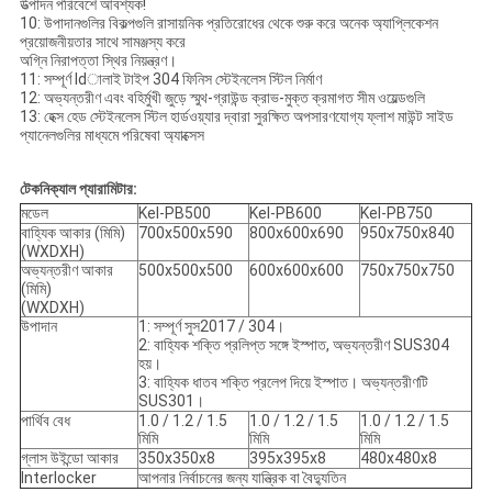
উত্পাদন পরিবেশে আবশ্যক!
10: উপাদানগুলির বিকল্পগুলি রাসায়নিক প্রতিরোধের থেকে শুরু করে অনেক অ্যাপ্লিকেশন
প্রয়োজনীয়তার সাথে সামঞ্জস্য করে
অগ্নি নিরাপত্তা স্থির নিয়ন্ত্রণ।
11: সম্পূর্ণ ldালাই টাইপ 304 ফিনিস স্টেইনলেস স্টিল নির্মাণ
12: অভ্যন্তরীণ এবং বহির্মুখী জুড়ে স্মুথ-গ্রাউন্ড ক্রাভ-মুক্ত ক্রমাগত সীম ওয়েল্ডগুলি
13: হেক্স হেড স্টেইনলেস স্টিল হার্ডওয়্যার দ্বারা সুরক্ষিত অপসারণযোগ্য ফ্লাশ মাউন্ট সাইড
প্যানেলগুলির মাধ্যমে পরিষেবা অ্যাক্সেস
টেকনিক্যাল প্যারামিটার:
মডেল
Kel-PB500
Kel-PB600
Kel-PB750
বাহ্যিক আকার (মিমি)
700x500x590
800x600x690
950x750x840
(WXDXH)
অভ্যন্তরীণ আকার
500x500x500
600x600x600
750x750x750
(মিমি)
(WXDXH)
উপাদান
1: সম্পূর্ণ সুস2017 / 304।
2: বাহ্যিক শক্তি প্রলিপ্ত সঙ্গে ইস্পাত, অভ্যন্তরীণ SUS304
হয়।
3: বাহ্যিক ধাতব শক্তি প্রলেপ দিয়ে ইস্পাত।
অভ্যন্তরীণটি
SUS301।
পার্থিব বেধ
1.0 / 1.2 / 1.5
1.0 / 1.2 / 1.5
1.0 / 1.2 / 1.5
মিমি
মিমি
মিমি
গ্লাস উইন্ডো আকার
350x350x8
395x395x8
480x480x8
Interlocker
আপনার নির্বাচনের জন্য যান্ত্রিক বা বৈদ্যুতিন