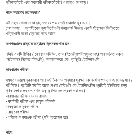
পলিকার্বোনেট এবং ক্ষয়কারী পলিকার্বোনেট) এছাড়াও উপলব্ধ।
পাশে সরানোর মত দরজা?
এই সহজ-খোলা দরজা ছাড়পত্রের প্রয়োজনীয়তাগুলি দূর করে।
চাঙ্গা দরজা — প্লাস্টিকের ক্যাবিনেটগুলি স্ট্যান্ডার্ড স্টিলের একটি স্ট্যান্ডার্ড ভিত্তিতে
শক্তিশালী দরজা ফ্রেমের সাথে আসে।
অপশনগুলির
মাধ্যমে
অন্যান্য ক্লিনরুম পাস বক্স
:
এটাই
একটি ফিল্টার / ব্লোয়ার মডিউল, তাক (ইলেক্ট্রোপলিশযুক্ত সহ) অন্তর্ভুক্ত করুন
স্টেইনলেস স্টিলের র্যাকগুলি), আলোকসজ্জা এবং গ্রাউন্ডিং টার্মিনালগুলি।
কারখানার পরীক্ষা:
সমস্ত সরঞ্জাম পৃথকভাবে আন্তর্জাতিক মান অনুসারে সুরক্ষা এবং কার্য সম্পাদনের জন্য কারখানার
পরীক্ষিত।
প্রতিটি ইউনিট হাতে নেওয়া টেস্টগুলি এবং ইউনিটগুলির প্রতিটি ইউনিটের জন্য
পৃথক ফলাফলের রূপরেখার ডকুমেন্টেশন সহ প্রেরণ করা হয়।
কারখানার পরীক্ষার মধ্যে রয়েছে:
- কার্যকরী পরীক্ষা এবং চাক্ষুষ পরিদর্শন
- বৈদ্যুতিক সুরক্ষা পরীক্ষা
- বায়ু বেগ পরীক্ষা
- পরিশোধন র‌্যাঙ্ক পরীক্ষা (যদি প্রয়োজন হয়)
পাটা: