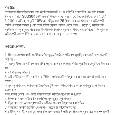
পরিচিতি:
স্টেইনলেস স্টিল ক্লিন রুম পাস বক্সটি অভ্যন্তরীণ এবং বহির্মুখী পণ্য শরীর এবং দুটি দরজার
উপাদান হিসাবে SUS304 স্টেইনলেস স্টিলকে গ্রহণ করে। স্টেইনলেস স্টিলের বেধ 1.0 /
1.2 মিমি। এদিকে, পণ্যটি 10W এর শক্তি এবং 254nm এর তরঙ্গদৈর্ঘ্য সহ অতিবেগুনী
প্রদীপের সাথে সজ্জিত। এটি আদর্শ জীবাণুমুক্ত প্রভাব পেতে পারে। এছাড়াও, অতিবেগুনী
প্রদীপের এম্বেডযুক্ত প্রকারের ইনস্টলেশন নিরাপদ ব্যবহার নিশ্চিত করতে বিতরণ নিবন্ধ এবং
অতিবেগুনী ল্যাম্প টিউবের যোগাযোগের সম্ভাবনা হ্রাস করতে পারে।
অপারেটিং বৈশিষ্ট্য:
1: সি
লেনরুম পাস বক্সটি সর্বাধিক চাহিদাযুক্ত
নিয়ন্ত্রিত পরিবেশ অ্যাপ্লিকেশনগুলির জন্য তৈরি
করা হয়।
2: সমস্ত উপাদান সর্বাধিক রাসায়নিক প্রতিরোধের এবং জন্য বর্ধিত
স্থায়িত্ব জন্য
ডিজাইন
করা
হয়
একটি দীর্ঘ
সেবা জীবন।
3: এটি স্টেইনলেস স্টিলের ভিতরে নির্মিত, কার্য জোনটি পরিষ্কার করা সহজ এবং টেকসই করে
তোলে।
4: মূর্খ প্রমাণ মেকানিকাল এবং বৈদ্যুতিন ইন্টারলক নির্ভরযোগ্য, রক্ষণাবেক্ষণ-মুক্ত, পরিষ্কার
বজায় রাখে
উভয় দরজা খোলা এবং একই সময় উভয়কে আটকে রেখে রুম অখণ্ডতা।
5: ক্লিনরুমে এবং বাইরে উপকরণগুলির দূষণমুক্ত স্থানান্তর
6: ক্লিনরুম পাস বক্স অপ্রয়োজনীয় কর্মীদের প্রবেশ নিষ্কাশন করা উচিত
7: আকারের সম্পূর্ণ পরিসীমা যে কোনও প্রয়োগের সাথে মিলিত হয়
8: স্টেইনলেস স্টিলের দরজা, ল্যাচগুলি এবং কব্জাগুলি পরিষেবা জীবনকে প্রসারিত করে — একটি