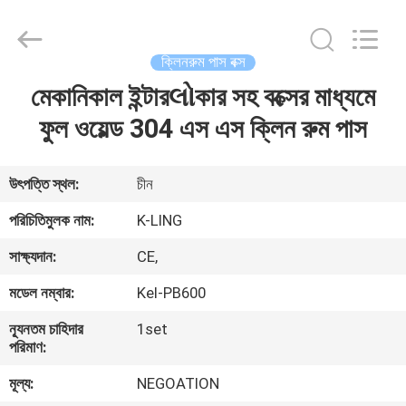
KeLing
Purification
Technology
Company.
All
ক্লিনরুম পাস বক্স
Rights
Reserved.
মেকানিকাল ইন্টারલોকার সহ বক্সের মাধ্যমে
বাড়ি
ফুল ওয়েল্ড 304 এস এস ক্লিন রুম পাস
পণ্য
উৎপত্তি স্থল:
চীন
আমাদের
পরিচিতিমুলক নাম:
K-LING
সম্বন্ধে
সাক্ষ্যদান:
CE,
মডেল নম্বার:
Kel-PB600
কারখানা
ন্যূনতম চাহিদার
1set
পরিদর্শন
পরিমাণ:
মূল্য:
NEGOATION
গুণমান