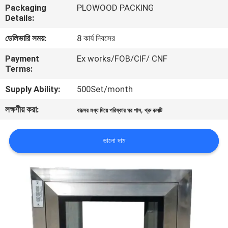
Packaging
PLOWOOD PACKING
নিয়ন্ত্রণ
Details:
ডেলিভারি সময়:
8 কার্য দিবসের
আমাদের
Payment
Ex works/FOB/CIF/ CNF
সাথে
Terms:
যোগাযোগ
Supply Ability:
500Set/month
লক্ষণীয় করা:
,
খবর
বাক্সের মধ্য দিয়ে পরিষ্কার ঘর পাস
থ্রু বক্সটি
ভালো দাম
মামলা
সাইট
ম্যাপ