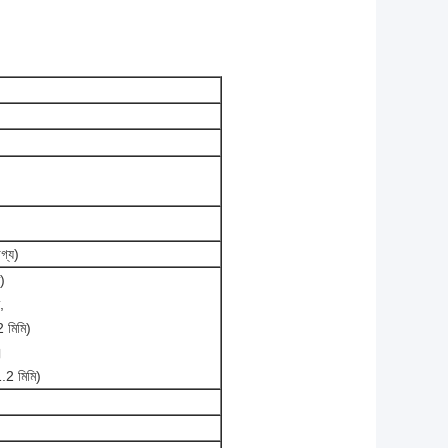
গ্য)
ি)
,
 মিমি)
।
.2 মিমি)