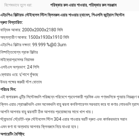
বিশেষভাবে তুলে ধরা:
পরিষ্কার রুম এয়ার শাওয়ার
,
পরিষ্কার রুম সরঞ্জাম
এইচপিএ ফিল্টারড স্টেইনলেস স্টিল ক্লিনরুম এয়ার শাওয়ার চ্যানেল, পিএলসি কন্ট্রোল সিস্টেম
দ্রুত বিস্তারিত:
বাহ্যিক আকার: 2000x2000x2180 মিমি
অভ্যন্তরীণ আকার: 1500x1930x1910 মিমি
এইচপিএ ফিল্টার দক্ষতা: 99.999 %@0.3um
নিষ্পত্তিযোগ্য প্রাক ফিল্টার
মাইক্রোপ্রসেসর নিয়ামক
এসইএস অগ্রভাগ: 24 পিসি
ব্লোয়ার ওয়ে: দু'পাশে ফুঁকছে
উভয় পক্ষের জরুরী স্টপ বোতাম
পরিচয় দিন:
এই ক্লাররুম এন্ট্রি সিস্টেমগুলি পরিচ্ছন্ন পরিবেশে প্রবেশকারী শ্রমিক এবং পণ্যগুলিকে পুনরায় নিয়ন্ত্রণ
ক্লিন এয়ার প্রোডাক্টগুলি এমন অনেকগুলি বায়ু ঝরনা কনফিগারেশন সরবরাহ করে যা কণার লোডগুলি হ্রাস
আপনি আপনার বায়ু ঝরনাটি ঠিক আপনার প্রয়োজনের সাথে খাপ খায়।
স্ট্যান্ডার্ড স্ট্রেইট-থ্রু স্টেইনলেস স্টিল 304 এয়ার শাওয়ার ঘরটি দ্রুত এবং কার্যকরভাবে সরান
এমন কণা যা অন্যথায় আপনার ক্লিনরুমে নিয়ে যাওয়া হবে।
অপারেটিং বৈশিষ্ট্য: