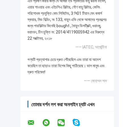
এটি প্রমাণ করার জন্য যে আমরা ইউ প্রকারের বায়ু ঝরনা টানেল,
এয়ার শাওয়ার এবং এইচপিএ ফিল্টার, গৌণ বায়ু ফিল্টার, কেলিং
পরিশোধক প্রযুক্তি কোং লিমিটেড, 3 সি01 টিয়ান ফেং কমার্স
স্কয়ার, মিড বিল্ডিং, নং 133, বায়ুন এভি থেকে আমাদের প্রকল্পের
জন্য পারফিল্টার কিনেছি bought , বৈায়ুন ডিসট্রিক্ট, গুয়াংজু,
গুয়াংডং, চীন চুক্তি নং: 2014/4119005942 এর বিরুদ্ধে
22 অক্টোবর, ২০১৮
—— IATEC, আর্জেন্টিনা
পণ্যটি প্রত্যাশার চেয়ে দ্রুত পৌঁছেছিল এবং তারা যা আদেশ
করেছিল তা ছাড়াও তারা বিশেষ কিছু পাঠিয়েছে। ভাল মানুষ এবং
দ্রুত পরিষেবা!
—— মোহাম্মদ সাদ
তোমার দর্শন লগ করা অনলাইন চ্যাট এখন