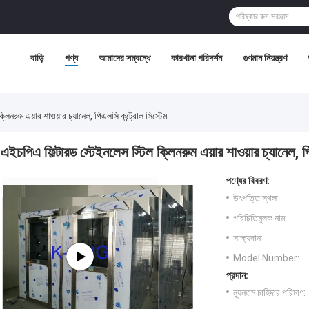
বাড়ি
পণ্য
আমাদের সম্বন্ধে
কারখানা পরিদর্শন
গুণমান নিয়ন্ত্রণ
লিনরুম এয়ার শাওয়ার চ্যানেল, পিএলসি কন্ট্রোল সিস্টেম
এইচপিএ ফিল্টারড স্টেইনলেস স্টিল ক্লিনরুম এয়ার শাওয়ার চ্যানেল, প
পণ্যের বিবরণ:
উৎপত্তি স্থল:
পরিচিতিমুলক নাম:
সাক্ষ্যদান:
Model Number:
প্রদান:
ন্যূনতম চাহিদার পরিমাণ: