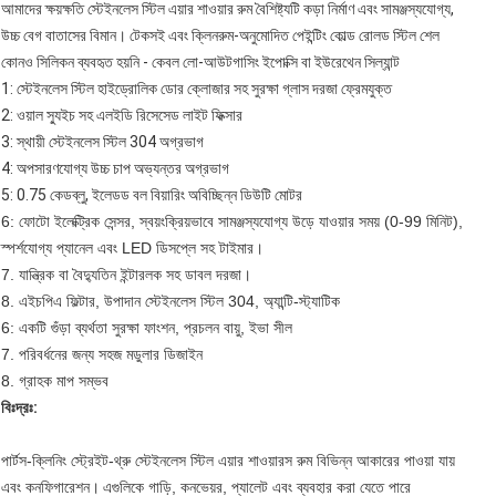
আমাদের ক্ষয়ক্ষতি স্টেইনলেস স্টিল এয়ার শাওয়ার রুম বৈশিষ্ট্যটি কড়া নির্মাণ এবং সামঞ্জস্যযোগ্য,
উচ্চ বেগ বাতাসের বিমান। টেকসই এবং ক্লিনরুম-অনুমোদিত পেইন্টিং কোল্ড রোলড স্টিল শেল
কোনও সিলিকন ব্যবহৃত হয়নি - কেবল লো-আউটগাসিং ইপোক্সি বা ইউরেথেন সিল্যান্ট
1: স্টেইনলেস স্টিল হাইড্রোলিক ডোর ক্লোজার সহ সুরক্ষা গ্লাস দরজা ফ্রেমযুক্ত
2: ওয়াল স্যুইচ সহ এলইডি রিসেসেড লাইট ফিক্সার
3: স্থায়ী স্টেইনলেস স্টিল 304 অগ্রভাগ
4: অপসারণযোগ্য উচ্চ চাপ অভ্যন্তর অগ্রভাগ
5: 0.75 কেডব্লু, ইলেডড বল বিয়ারিং অবিচ্ছিন্ন ডিউটি ​​মোটর
6: ফোটো ইলেক্ট্রিক সেন্সর, স্বয়ংক্রিয়ভাবে সামঞ্জস্যযোগ্য উড়ে যাওয়ার সময় (0-99 মিনিট),
স্পর্শযোগ্য প্যানেল এবং LED ডিসপ্লে সহ টাইমার।
7. যান্ত্রিক বা বৈদ্যুতিন ইন্টারলক সহ ডাবল দরজা।
8. এইচপিএ ফিল্টার, উপাদান স্টেইনলেস স্টিল 304, অ্যান্টি-স্ট্যাটিক
6: একটি গুঁড়া ব্যর্থতা সুরক্ষা ফাংশন, প্রচলন বায়ু, ইভা সীল
7. পরিবর্ধনের জন্য সহজ মডুলার ডিজাইন
8. গ্রাহক মাপ সম্ভব
বিঃদ্রঃ:
পার্টস-ক্লিনিং স্ট্রেইট-থ্রু স্টেইনলেস স্টিল এয়ার শাওয়ারস রুম বিভিন্ন আকারের পাওয়া যায়
এবং কনফিগারেশন।
এগুলিকে গাড়ি, কনভেয়র, প্যালেট এবং ব্যবহার করা যেতে পারে