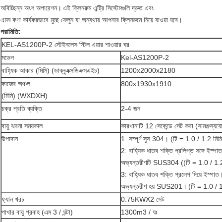
অবিচ্ছিন্ন অংশ অপারেশন।
এই ক্লিনরুম এন্ট্রি সিস্টেমগুলি দ্রুত এবং
এমন কণা কার্যকরভাবে মুছে ফেলুন যা অন্যথায় আপনার ক্লিনরুমে নিয়ে যাওয়া হবে।
পরামিতি:
KEL-AS1200P-2 স্টেইনলেস স্টিল এয়ার শাওয়ার ঘর
মডেল
Kel-AS1200P-2
বাহ্যিক আকার (মিমি) (ডাব্লুএক্সডিএক্সএইচ)
1200x2000x2180
কাজের অঞ্চল
800x1930x1910
(মিমি) (WXDXH)
চক্র প্রতি ব্যক্তি
2-4 জন
বায়ু ঝরনা সময়কাল
কারখানাটি 12 সেকেন্ডে সেট করা (সামঞ্জস্যযো
উপাদান
1: সম্পূর্ণ সুস 304। (টি = 1.0 / 1.2 মিম
2: বাহ্যিক ধাতব শক্তি প্রলিপ্ত সঙ্গে ইস্পাত
অভ্যন্তরীণটি SUS304 ((টি = 1.0 / 1.2
3: বাহ্যিক ধাতব শক্তি প্রলেপ দিয়ে ইস্পাত
অভ্যন্তরীণ হয় SUS201।
(টি = 1.0 / 1
ফ্যান খরচ
0.75KWX2 সেট
পাখার বায়ু প্রবাহ (এম 3 / ঘন্টা)
1300m3 / ঘঃ