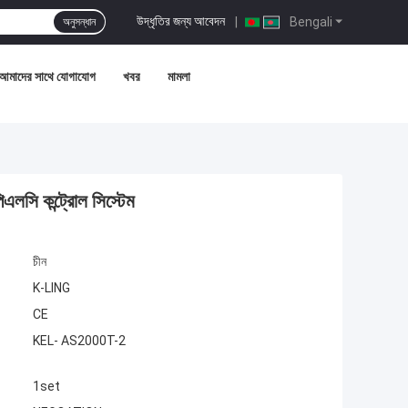
উদ্ধৃতির জন্য আবেদন
|
Bengali
অনুসন্ধান
আমাদের সাথে যোগাযোগ
খবর
মামলা
িএলসি কন্ট্রোল সিস্টেম
চীন
K-LING
CE
KEL- AS2000T-2
1set