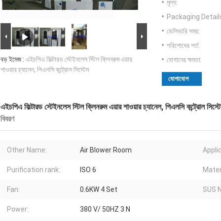
মূল্য:
Packaging Detail
ডেলিভারি সময়:
পরিশোধের শর্ত:
বড় ইমেজ :
এইচপিএ ফিল্টারড স্টেইনলেস স্টিল ক্লিনরুম এয়ার
যোগানের ক্ষমতা:
শাওয়ার চ্যানেল, পিএলসি কন্ট্রোল সিস্টেম
যোগাযোগ
এইচপিএ ফিল্টারড স্টেইনলেস স্টিল ক্লিনরুম এয়ার শাওয়ার চ্যানেল, পিএলসি কন্ট্রোল সিস্ট
বিবরণ
Other Name:
Air Blower Room
Appli
Purification rank:
ISO 6
Mater
Fan:
0.6KW 4 Set
SUS N
Power:
380 V/ 50HZ 3 N