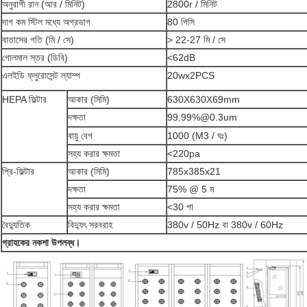
অনুরাগী রান (আর / মিনিট)
2800r / মিনিট
দাগ কম স্টিল মধ্যে অগ্রভাগ
80 পিসি
বাতাসের গতি (মি / সে)
> 22-27 মি / সে
গোলমাল স্তর (ডিবি)
<62dB
এলইডি ফ্লুরোসেন্ট ল্যাম্প
20wx2PCS
HEPA ফিল্টার
আকার (মিমি)
630X630X69mm
দক্ষতা
99.99%@0.3um
বায়ু বেগ
1000 (M3 / ঘঃ)
সহ্য করার ক্ষমতা
<220pa
প্রি-ফিল্টার
আকার (মিমি)
785x385x21
দক্ষতা
75% @ 5 ম
সহ্য করার ক্ষমতা
<30 পা
বৈদ্যুতিক
বিদ্যুৎ সরবরাহ
380v / 50Hz বা 380v / 60Hz
গ্রাহকের নকশা উপলব্ধ।