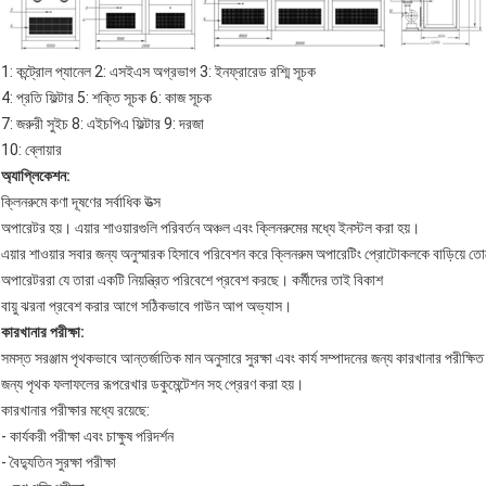
1: কন্ট্রোল প্যানেল 2: এসইএস অগ্রভাগ 3: ইনফ্রারেড রশ্মি সূচক
4: প্রতি ফিল্টার 5: শক্তি সূচক 6: কাজ সূচক
7: জরুরী সুইচ 8: এইচপিএ ফিল্টার 9: দরজা
10: ব্লোয়ার
অ্যাপ্লিকেশন:
ক্লিনরুমে কণা দূষণের সর্বাধিক উত্স
অপারেটর হয়। এয়ার শাওয়ারগুলি পরিবর্তন অঞ্চল এবং ক্লিনরুমের মধ্যে ইনস্টল করা হয়।
এয়ার শাওয়ার সবার জন্য অনুস্মারক হিসাবে পরিবেশন করে ক্লিনরুম অপারেটিং প্রোটোকলকে বাড়িয়ে ত
অপারেটররা যে তারা একটি নিয়ন্ত্রিত পরিবেশে প্রবেশ করছে। কর্মীদের তাই বিকাশ
বায়ু ঝরনা প্রবেশ করার আগে সঠিকভাবে গাউন আপ অভ্যাস।
কারখানার পরীক্ষা:
সমস্ত সরঞ্জাম পৃথকভাবে আন্তর্জাতিক মান অনুসারে সুরক্ষা এবং কার্য সম্পাদনের জন্য কারখানার পরীক্ষি
জন্য পৃথক ফলাফলের রূপরেখার ডকুমেন্টেশন সহ প্রেরণ করা হয়।
কারখানার পরীক্ষার মধ্যে রয়েছে:
- কার্যকরী পরীক্ষা এবং চাক্ষুষ পরিদর্শন
- বৈদ্যুতিন সুরক্ষা পরীক্ষা