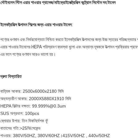
স্টেইনলেস স্টিল এয়ার শাওয়ার প্যাসেজ/মাইক্রোইলেক্ট্রনিক্স কন্ট্রোল সিস্টেম সহ টানেল
ইলেকট্রনিক্স উত্পাদন শিল্পের জন্য এয়ার শাওয়ার টানেল:
পণ্যের গুণমান এবং নির্ভরযোগ্যতা নিশ্চিত করতে ইলেকট্রনিক্স উত্পাদনের জন্য উচ্চ স্তরের পরিচ্ছন্নতার
এয়ার শাওয়ার টানেলের HEPA পরিস্রাবণ ব্যবস্থা ধুলো এবং অন্যান্য দূষককে উত্পাদন প্রক্রিয়ায় প্রবে
এর ফলে পণ্যের গুণমান আরও ভালো হয়।
দ্রুত বিস্তারিত
বাহ্যিক আকার: 2500x6000x2180 মিমি
অভ্যন্তরীণ আকার: 2000X5880X1910 মিমি
HEPA ফিল্টার দক্ষতা: 99.999%@0.3um
SUS অগ্রভাগ: 100pcs
ব্লোয়ার উপায়: তিন দিকনির্দেশক ফুঁ
বাতাসের গতি:>25মি/সেকেন্ড
পাওয়ার: 380V/50HZ, 380V/60HZ।415V/50HZ , 440v/50HZ