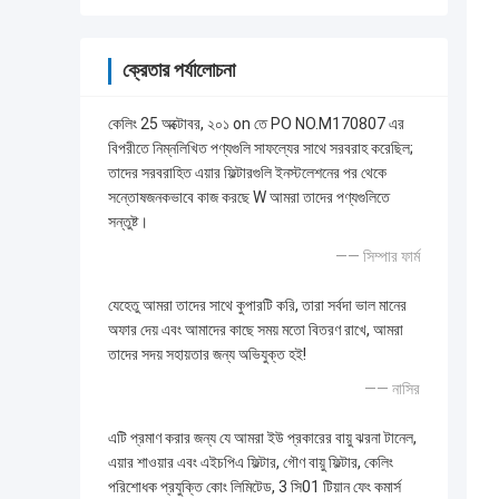
ক্রেতার পর্যালোচনা
কেলিং 25 অক্টোবর, ২০১ on তে PO NO.M170807 এর
বিপরীতে নিম্নলিখিত পণ্যগুলি সাফল্যের সাথে সরবরাহ করেছিল;
তাদের সরবরাহিত এয়ার ফিল্টারগুলি ইনস্টলেশনের পর থেকে
সন্তোষজনকভাবে কাজ করছে W আমরা তাদের পণ্যগুলিতে
সন্তুষ্ট।
—— সিম্পার ফার্ম
যেহেতু আমরা তাদের সাথে কুপারটি করি, তারা সর্বদা ভাল মানের
অফার দেয় এবং আমাদের কাছে সময় মতো বিতরণ রাখে, আমরা
তাদের সদয় সহায়তার জন্য অভিযুক্ত হই!
—— নাসির
এটি প্রমাণ করার জন্য যে আমরা ইউ প্রকারের বায়ু ঝরনা টানেল,
এয়ার শাওয়ার এবং এইচপিএ ফিল্টার, গৌণ বায়ু ফিল্টার, কেলিং
পরিশোধক প্রযুক্তি কোং লিমিটেড, 3 সি01 টিয়ান ফেং কমার্স