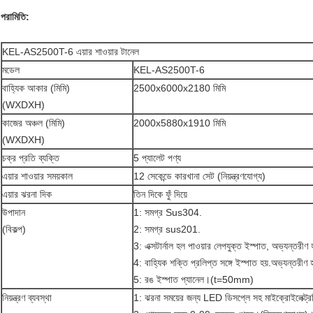
পরামিতি:
KEL-AS2500T-6 এয়ার শাওয়ার টানেল
মডেল
KEL-AS2500T-6
বাহ্যিক আকার (মিমি)
2500x6000x2180 মিমি
(WXDXH)
কাজের অঞ্চল (মিমি)
2000x5880x1910 মিমি
(WXDXH)
চক্র প্রতি ব্যক্তি
5 প্যালেট পণ্য
এয়ার শাওয়ার সময়কাল
12 সেকেন্ডে কারখানা সেট (নিয়ন্ত্রণযোগ্য)
এয়ার ঝরনা দিক
তিন দিকে ফুঁ দিয়ে
উপাদান
1: সমগ্র Sus304.
(বিকল্প)
2: সমগ্র sus201.
3: এক্সটার্নাল হল পাওয়ার লেপযুক্ত ইস্পাত, অভ্যন্
4: বাহ্যিক শক্তি প্রলিপ্ত সঙ্গে ইস্পাত হয়.অভ্যন্
5: রঙ ইস্পাত প্যানেল।(t=50mm)
নিয়ন্ত্রণ ব্যবস্থা
1: ঝরনা সময়ের জন্য LED ডিসপ্লে সহ মাইক্রোইলেক্ট্রনিক