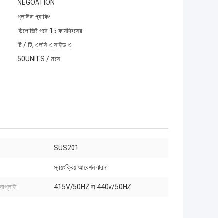
NEGOATION
প্লাউড প্যাকিং
ডিপোজিট পরে 15 কার্যদিবসের
টি / টি, এলসি এ সাইড এ
50UNITS / মাসে
SUS201
স্বয়ংক্রিয় আবেশন ঝরনা
সাপ্লাই:
415V/50HZ বা 440v/50HZ