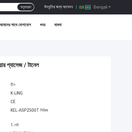
উদ্ধৃতির জন্য আবেদন
|
Bengali
অনুসন্ধান
আমাদের সাথে যোগাযোগ
খবর
মামলা
য়ার প্যাসেজ / টানেল
চীন
K-LING
CE
KEL-ASP2500T সিরিজ
1 সেট