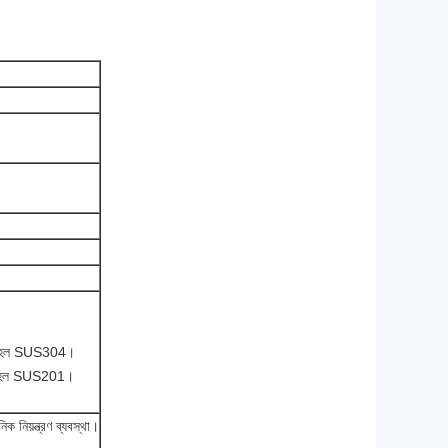
তরীণ হল SUS304।
তরীণ হল SUS201।
 নিয়ন্ত্রণ ব্যবস্থা।