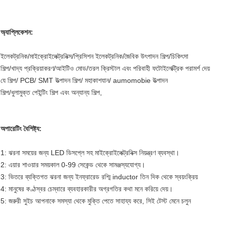
অ্যাপ্লিকেশন:
ইলেকট্রনিক/মাইক্রোইলেক্ট্রনিক্স/প্রিসিশন ইলেকট্রনিক/জৈবিক উৎপাদন শিল্প/চিকিৎসা
শিল্প/খাদ্য প্রক্রিয়াকরণ/আইটিও মোড/তরল ক্রিস্টাল এবং পরিবাহী ফটোইলেক্ট্রিক পরামর্শ দেয়
যে শিল্প/ PCB/ SMT উত্পাদন শিল্প/ মহাকাশযান/ aumomobie উত্পাদন
শিল্প/ধুলামুক্ত পেইন্টিং শিল্প এবং অন্যান্য শিল্প,
অপারেটিং বৈশিষ্ট্য:
1: ঝরনা সময়ের জন্য LED ডিসপ্লে সহ মাইক্রোইলেক্ট্রনিক্স নিয়ন্ত্রণ ব্যবস্থা।
2: এয়ার শাওয়ার সময়কাল 0-99 সেকেন্ড থেকে সামঞ্জস্যযোগ্য।
3: ভিতরে ব্যক্তিগত ঝরনা জন্য ইনফ্রারেড রশ্মি inductor তিন দিক থেকে স্বয়ংক্রিয়
4: মানুষের কণ্ঠস্বর চেম্বারে ব্যবহারকারীর অগ্রগতির কথা মনে করিয়ে দেয়।
5: জরুরী সুইচ আপনাকে সমস্যা থেকে মুক্তি পেতে সাহায্য করে, সিই টেস্ট মেনে চলুন