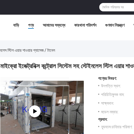
বাড়ি
পণ্য
আমাদের সম্বন্ধে
কারখানা পরিদর্শন
গুণমান নিয়ন্ত্রণ
েইনলেস স্টিল এয়ার শাওয়ার প্যাসেজ / টানেল
মাইক্রো ইলেক্ট্রনিক্স কন্ট্রোল সিস্টেম সহ স্টেইনলেস স্টিল এয়ার শাও
পণ্যের বিবরণ:
উৎপত্তি স্থল:
পরিচিতিমুলক নাম:
সাক্ষ্যদান:
মডেল নম্বার:
প্রদান:
ন্যূনতম চাহিদার পরিমাণ: