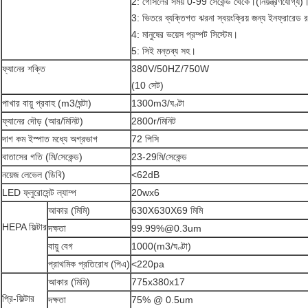
2: গোসলের সময় 0-99 সেকেন্ড থেকে।(নিয়ন্ত্রণযোগ্য)
3: ভিতরে ব্যক্তিগত ঝরনা স্বয়ংক্রিয় জন্য ইনফ্রারেড 
4: মানুষের ভয়েস প্রম্পট সিস্টেম।
5: সিই মন্তব্য সহ।
ফ্যানের শক্তি
380V/50HZ/750W
(10 সেট)
পাখার বায়ু প্রবাহ (m3/ঘন্টা)
1300m3/ঘণ্টা
ফ্যানের দৌড় (আর/মিনিট)
2800r/মিনিট
দাগ কম ইস্পাত মধ্যে অগ্রভাগ
72 পিসি
বাতাসের গতি (মি/সেকেন্ড)
23-29মি/সেকেন্ড
নয়েজ লেভেল (ডিবি)
<62dB
LED ফ্লুরোসেন্ট ল্যাম্প
20wx6
আকার (মিমি)
630X630X69 মিমি
HEPA ফিল্টার
দক্ষতা
99.99%@0.3um
বায়ু বেগ
1000(m3/ঘণ্টা)
প্রাথমিক প্রতিরোধ (পিএ)
<220pa
আকার (মিমি)
775x380x17
প্রি-ফিল্টার
দক্ষতা
75% @ 0.5um