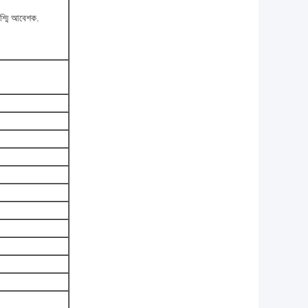
।
রশ্মি আবেশক.