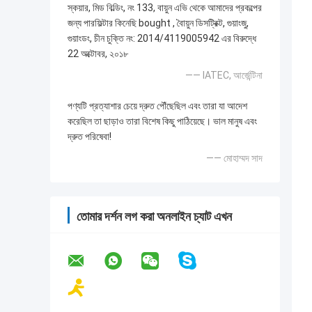
স্কয়ার, মিড বিল্ডিং, নং 133, বায়ুন এভি থেকে আমাদের প্রকল্পের
জন্য পারফিল্টার কিনেছি bought , বৈায়ুন ডিসট্রিক্ট, গুয়াংজু,
গুয়াংডং, চীন চুক্তি নং: 2014/4119005942 এর বিরুদ্ধে
22 অক্টোবর, ২০১৮
—— IATEC, আর্জেন্টিনা
পণ্যটি প্রত্যাশার চেয়ে দ্রুত পৌঁছেছিল এবং তারা যা আদেশ
করেছিল তা ছাড়াও তারা বিশেষ কিছু পাঠিয়েছে। ভাল মানুষ এবং
দ্রুত পরিষেবা!
—— মোহাম্মদ সাদ
তোমার দর্শন লগ করা অনলাইন চ্যাট এখন