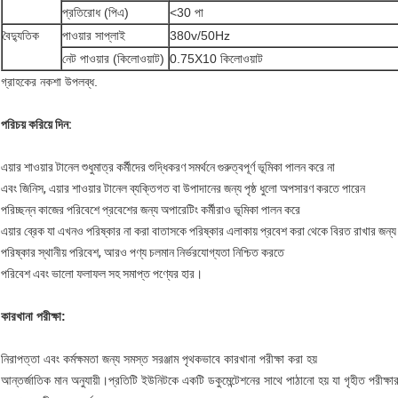
প্রতিরোধ (পিএ)
<30 পা
বৈদ্যুতিক
পাওয়ার সাপ্লাই
380v/50Hz
নেট পাওয়ার (কিলোওয়াট)
0.75X10 কিলোওয়াট
গ্রাহকের নকশা উপলব্ধ.
পরিচয় করিয়ে দিন:
এয়ার শাওয়ার টানেল শুধুমাত্র কর্মীদের শুদ্ধিকরণ সমর্থনে গুরুত্বপূর্ণ ভূমিকা পালন করে না
এবং জিনিস, এয়ার শাওয়ার টানেল ব্যক্তিগত বা উপাদানের জন্য পৃষ্ঠ ধুলো অপসারণ করতে পারেন
পরিচ্ছন্ন কাজের পরিবেশে প্রবেশের জন্য অপারেটিং কর্মীরাও ভূমিকা পালন করে
এয়ার ব্রেক যা এখনও পরিষ্কার না করা বাতাসকে পরিষ্কার এলাকায় প্রবেশ করা থেকে বিরত রাখার জন্য 
পরিষ্কার স্থানীয় পরিবেশ, আরও পণ্য চলমান নির্ভরযোগ্যতা নিশ্চিত করতে
পরিবেশ এবং ভালো ফলাফল সহ সমাপ্ত পণ্যের হার।
কারখানা পরীক্ষা:
নিরাপত্তা এবং কর্মক্ষমতা জন্য সমস্ত সরঞ্জাম পৃথকভাবে কারখানা পরীক্ষা করা হয়
আন্তর্জাতিক মান অনুযায়ী।প্রতিটি ইউনিটকে একটি ডকুমেন্টেশনের সাথে পাঠানো হয় যা গৃহীত পরীক