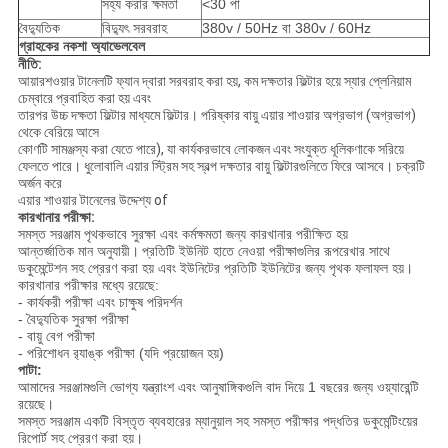
সহ্য করার ক্ষমতা
<30 পা
বৈদ্যুতিক
বিদ্যুৎ সরবরাহ
380v / 50Hz বা 380v / 60Hz
গ্রাহকের নকশা অ্যাভেলবেল
নীতি:
আয়ারশওয়ার টানেলটি ফ্যান দ্বারা সরবরাহ করা হয়, কম দক্ষতার ফিল্টার হয়ে স্যার প্লেনিয়াম
চেম্বারে প্রবাহিত করা হয় এবং
তারপর উচ্চ দক্ষতা ফিল্টার মাধ্যমে ফিল্টার। পরিষ্কার বায়ু এয়ার শাওয়ার অগ্রভাগ (অগ্রভাগ)
থেকে বেরিয়ে আসে
কোণটি সামঞ্জস্য করা যেতে পারে), যা কার্যকরভাবে লোকজন এবং সংযুক্ত ধূলিকণাকে সরিয়ে
ফেলতে পারে। ধুলোবালি এয়ার স্ট্রিম সহ স্বল্প দক্ষতার বায়ু ফিল্টারগুলিতে ফিরে আসবে। চক্রটি
অর্জন করে
এয়ার শাওয়ার টানেলের উদ্দেশ্য of
কারখানার পরীক্ষা:
সমস্ত সরঞ্জাম পৃথকভাবে সুরক্ষা এবং কর্মক্ষমতা জন্য কারখানার পরীক্ষিত হয়
আন্তর্জাতিক মান অনুযায়ী।
প্রতিটি ইউনিট হাতে নেওয়া পরীক্ষাগুলির রূপরেখার সাথে
ডকুমেন্টেশন সহ প্রেরণ করা হয় এবং ইউনিটের প্রতিটি ইউনিটের জন্য পৃথক ফলাফল হয়।
কারখানার পরীক্ষার মধ্যে রয়েছে:
- কার্যকরী পরীক্ষা এবং চাক্ষুষ পরিদর্শন
- বৈদ্যুতিক সুরক্ষা পরীক্ষা
- বায়ু বেগ পরীক্ষা
- পরিশোধন র‌্যাঙ্ক পরীক্ষা (যদি প্রয়োজন হয়)
পাটা:
আমাদের সরঞ্জামগুলি ভোগ্য যন্ত্রাংশ এবং আনুষাঙ্গিকগুলি বাদ দিয়ে 1 বছরের জন্য ওয়্যারেন্টি
রয়েছে।
সমস্ত সরঞ্জাম একটি বিস্তৃত ব্যবহারের ম্যানুয়াল সহ সমস্ত পরীক্ষার পদ্ধতির ডকুমেন্টিংয়ের
রিপোর্ট সহ প্রেরণ করা হয়।