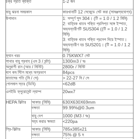
চক্র প্রতি ব্যক্তি
1-2 জন
বায়ু ঝরনা সময়কাল
কারখানাটি 12 সেকেন্ডে সেট করা (সামঞ্জস্যযোগ্য)
উপাদান
1: সম্পূর্ণ সুস 304। (টি = 1.0 / 1.2 মিমি)
2: বাহ্যিক ধাতব শক্তি প্রলিপ্ত সঙ্গে ইস্পাত,
অভ্যন্তরীণটি SUS304 ((টি = 1.0 / 1.2
মিমি)
3: বাহ্যিক ধাতব শক্তি প্রলেপ দিয়ে ইস্পাত।
অভ্যন্তরীণ হয় SUS201।
(টি = 1.0 / 1.2
মিমি)
ফ্যান খরচ
0.75KWX7 সেট
পাখার বায়ু প্রবাহ (এম 3 / ঘন্টা)
1300m3 / ঘঃ
অনুরাগী রান (আর / মিনিট)
2800r / মিনিট
দাগ কম স্টিল মধ্যে অগ্রভাগ
84pcs
বাতাসের গতি (মি / সে)
> 22-27 মি / সে
গোলমাল স্তর (ডিবি)
<62dB
এলইডি ফ্লুরোসেন্ট ল্যাম্প
20wx7
HEPA ফিল্টার
আকার (মিমি)
630X630X69mm
দক্ষতা
99.99%@0.3um
বায়ু বেগ
1000 (M3 / ঘঃ)
সহ্য করার ক্ষমতা
<220pa
প্রি-ফিল্টার
আকার (মিমি)
785x385x21
দক্ষতা
75% @ 5 ম