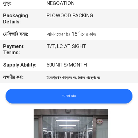
মূল্য:
NEGOATION
নিয়ন্ত্রণ
Packaging
PLOWOOD PACKING
Details:
আমাদের
ডেলিভারি সময়:
আমানতের পরে 15 দিনের কাজ
সাথে
Payment
T/T, LC AT SIGHT
যোগাযোগ
Terms:
Supply Ability:
50UNITS/MONTH
খবর
লক্ষণীয় করা:
,
ইলেকট্রনিক্স পরিষ্কার ঘর
জৈবিক পরিষ্কার ঘর
মামলা
ভালো দাম
সাইট
ম্যাপ