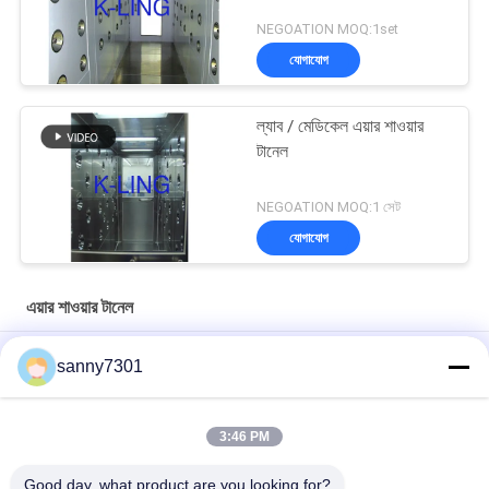
NEGOATION MOQ:1set
যোগাযোগ
ল্যাব / মেডিকেল এয়ার শাওয়ার
টানেল
NEGOATION MOQ:1 সেট
যোগাযোগ
এয়ার শাওয়ার টানেল
জীবাণুনাশক স্পারি সহ করোনাভাইরাস ইন্টিগ্রেটেড ব্যাকটিরিয়াঘটিত এয়ার শাওয়ার টানেল
sanny7301
স্বয়ংক্রিয়ভাবে আনয়ন ডোর জিনিসপত্র এয়ার শাওয়ার টানেল তিন - পক্ষযুক্ত
কাস্টমাইজযোগ্য
3:46 PM
গুঁড়া লেপা ওয়াল / ডিসি মোটর সহ অটো স্লাইডিং ডোর এয়ার শাওয়ার বুথ
Good day, what product are you looking for?