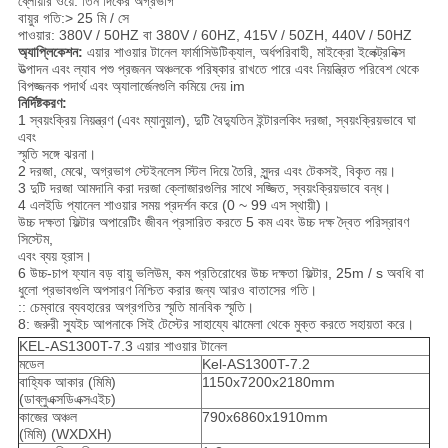
ব্লোয়ার ওয়ে: তিন দিকের অগ্রভাগ
বায়ুর গতি:> 25 মি / সে
পাওয়ার: 380V / 50HZ বা 380V / 60HZ, 415V / 50ZH, 440V / 50HZ
অ্যাপ্লিকেশন:
এয়ার শাওয়ার টানেল ফার্মাসিউটিক্যাল, অর্ধপরিবাহী, মাইক্রো ইলেক্ট্রনিক্স
উত্পাদন এবং ল্যাব পশু প্রজনন অঞ্চলকে পরিষ্কার রাখতে পারে এবং নিয়ন্ত্রিত পরিবেশ থেকে
বিপজ্জনক পদার্থ এবং অ্যালার্জেনগুলি কমিয়ে দেয় im
নির্দিষ্টকরণ:
1 স্বয়ংক্রিয় নিয়ন্ত্রণ (এবং ম্যানুয়াল), দুটি বৈদ্যুতিন ইন্টারলকিং দরজা, স্বয়ংক্রিয়ভাবে ঘা
এবং
স্মৃতি সঙ্গে ঝরনা।
2 দরজা, মেঝে, অগ্রভাগ স্টেইনলেস স্টিল দিয়ে তৈরি, সুন্দর এবং টেকসই, বিকৃত নয়।
3 দুটি দরজা আমদানি করা দরজা ক্লোজারগুলির সাথে সজ্জিত, স্বয়ংক্রিয়ভাবে বন্ধ।
4 এলইডি প্যানেল শাওয়ার সময় প্রদর্শন করে (0 ~ 99 এস স্থায়ী)।
উচ্চ দক্ষতা ফিল্টার অপারেটিং জীবন প্রসারিত করতে 5 কম এবং উচ্চ দক্ষ দ্বৈত পরিস্রাবণ
সিস্টেম,
এবং ব্যয় হ্রাস।
6 উচ্চ-চাপ ফ্যান বড় বায়ু ভলিউম, কম প্রতিরোধের উচ্চ দক্ষতা ফিল্টার, 25m / s অবধি বা
ধুলো প্রভাবগুলি অপসারণ নিশ্চিত করার জন্য আরও বাতাসের গতি।
:: চেম্বারে ব্যবহারের অগ্রগতির স্মৃতি মানবিক স্মৃতি।
8: জরুরী স্যুইচ আপনাকে সিই টেস্টের সাহায্যে ঝামেলা থেকে মুক্ত করতে সহায়তা করে।
KEL-AS1300T-7.3 এয়ার শাওয়ার টানেল
মডেল
Kel-AS1300T-7.2
বাহ্যিক আকার (মিমি)
1150x7200x2180mm
(ডাব্লুএক্সডিএক্সএইচ)
কাজের অঞ্চল
790x6860x1910mm
(মিমি) (WXDXH)