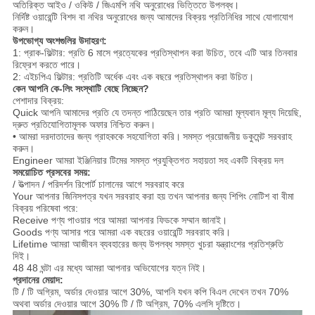
অতিরিক্ত আইও / ওকিউ / জিএমপি নথি অনুরোধের ভিত্তিতে উপলব্ধ।
নির্দিষ্ট ওয়ারেন্টি বিশদ বা নথির অনুরোধের জন্য আমাদের বিক্রয় প্রতিনিধির সাথে যোগাযোগ
করুন।
উপভোগ্য অংশগুলির উদাহরণ:
1: প্রাক-ফিল্টার: প্রতি 6 মাসে প্রত্যেকের প্রতিস্থাপন করা উচিত, তবে এটি আর তিনবার
রিফ্রেশ করতে পারে।
2: এইচপিএ ফিল্টার: প্রতিটি অর্ধেক এবং এক বছরে প্রতিস্থাপন করা উচিত।
কেন আপনি কে-লিং সংস্থাটি বেছে নিচ্ছেন?
পেশাদার বিক্রয়:
Quick আপনি আমাদের প্রতি যে তদন্ত পাঠিয়েছেন তার প্রতি আমরা মূল্যবান মূল্য দিয়েছি,
দ্রুত প্রতিযোগিতামূলক অফার নিশ্চিত করুন।
• আমরা দরদাতাদের জন্য গ্রাহককে সহযোগিতা করি।
সমস্ত প্রয়োজনীয় ডকুমেন্ট সরবরাহ
করুন।
Engineer আমরা ইঞ্জিনিয়ার টিমের সমস্ত প্রযুক্তিগত সহায়তা সহ একটি বিক্রয় দল
সময়োচিত প্রসবের সময়:
/ উত্পাদন / পরিদর্শন রিপোর্ট চালানের আগে সরবরাহ করে
Your আপনার জিনিসপত্র যখন সরবরাহ করা হয় তখন আপনার জন্য শিপিং নোটিশ বা বীমা
বিক্রয় পরিষেবা পরে:
Receive পণ্য পাওয়ার পরে আমরা আপনার ফিডকে সম্মান জানাই।
Goods পণ্য আসার পরে আমরা এক বছরের ওয়ারেন্টি সরবরাহ করি।
Lifetime আমরা আজীবন ব্যবহারের জন্য উপলব্ধ সমস্ত খুচরা যন্ত্রাংশের প্রতিশ্রুতি
দিই।
48 48 ঘন্টা এর মধ্যে আমরা আপনার অভিযোগের যত্ন নিই।
প্রদানের মেয়াদ:
টি / টি অগ্রিম, অর্ডার দেওয়ার আগে 30%, আপনি যখন কপি বিএল দেখেন তখন 70%
অথবা অর্ডার দেওয়ার আগে 30% টি / টি অগ্রিম, 70% এলসি দৃষ্টিতে।