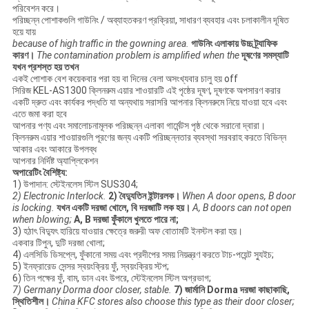
পরিবেশন করে।
পরিচ্ছন্ন পোশাকগুলি গাউনিং / অব্যাহতকরণ প্রক্রিয়া, সাধারণ ব্যবহার এবং চলাকালীন দূষিত
হয়ে যায়
because of high traffic in the gowning area.
গাউনিং এলাকায় উচ্চ ট্র্যাফিক
কারণ।
The contamination problem is amplified when the
দূষণের সমস্যাটি
যখন প্রশস্ত হয় তখন
একই পোশাক বেশ কয়েকবার পরা হয় বা দিনের বেলা অসংখ্যবার চালু হয় off
সিরিজ KEL-AS1300 ক্লিনরুম এয়ার শাওয়ারটি এই পৃষ্ঠের দূষণ, দূষণকে অপসারণ করার
একটি দ্রুত এবং কার্যকর পদ্ধতি যা অন্যথায় সরাসরি আপনার ক্লিনরুমে নিয়ে যাওয়া হবে এবং
এতে জমা করা হবে
আপনার পণ্য এবং সমালোচনামূলক পরিচ্ছন্ন এলাকা গার্মেন্টস পৃষ্ঠ থেকে সরানো দ্বারা।
ক্লিনরুম এয়ার শাওয়ারগুলি পূরণের জন্য একটি পরিচ্ছন্নতার ব্যবস্থা সরবরাহ করতে বিভিন্ন
আকার এবং আকারে উপলব্ধ
আপনার নির্দিষ্ট অ্যাপ্লিকেশন
অপারেটিং বৈশিষ্ট্য:
1) উপাদান: স্টেইনলেস স্টিল SUS304;
2) Electronic Interlock.
2) বৈদ্যুতিন ইন্টারলক।
When A door opens, B door
is locking.
যখন একটি দরজা খোলে, বি দরজাটি লক হয়।
A, B doors can not open
when blowing;
A, B দরজা ফুঁকালে খুলতে পারে না;
3) হঠাৎ বিদ্যুৎ হারিয়ে যাওয়ার ক্ষেত্রে জরুরী অফ বোতামটি ইনস্টল করা হয়।
একবার টিপুন, দুটি দরজা খোলা;
4) এলসিডি ডিসপ্লে, ফুঁকানো সময় এবং প্রদীপের সময় নিয়ন্ত্রণ করতে টাচ-পয়েন্ট স্যুইচ;
5) ইনফ্রারেড সেন্সর স্বয়ংক্রিয় ফুঁ, স্বয়ংক্রিয় স্টপ;
6) তিন পক্ষের ফুঁ, বাম, ডান এবং উপরে, স্টেইনলেস স্টিল অগ্রভাগ;
7) Germany Dorma door closer, stable.
7) জার্মানি Dorma দরজা কাছাকাছি,
স্থিতিশীল।
China KFC stores also choose this type as their door closer;