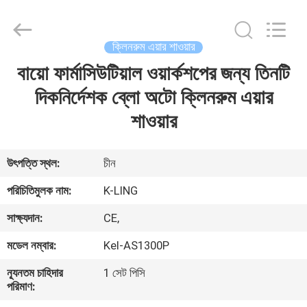
KeLing
Purification
Technology
Company.
All
ক্লিনরুম এয়ার শাওয়ার
Rights
Reserved.
বায়ো ফার্মাসিউটিয়াল ওয়ার্কশপের জন্য তিনটি
বাড়ি
দিকনির্দেশক ব্লো অটো ক্লিনরুম এয়ার
পণ্য
শাওয়ার
আমাদের
উৎপত্তি স্থল:
চীন
সম্বন্ধে
পরিচিতিমুলক নাম:
K-LING
সাক্ষ্যদান:
CE,
কারখানা
মডেল নম্বার:
Kel-AS1300P
পরিদর্শন
ন্যূনতম চাহিদার
1 সেট পিসি
পরিমাণ:
গুণমান