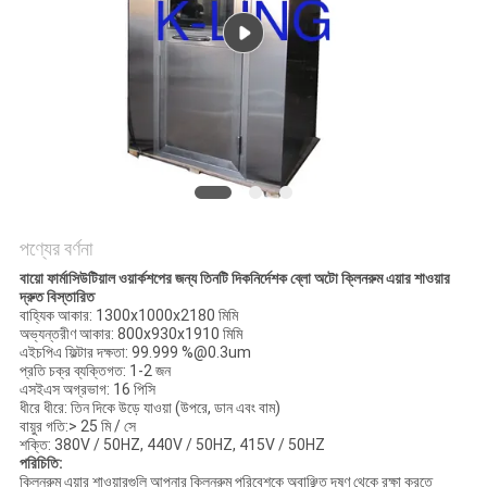
গোপনীয়তা
নীতি
পণ্যের বর্ণনা
বায়ো ফার্মাসিউটিয়াল ওয়ার্কশপের জন্য তিনটি দিকনির্দেশক ব্লো অটো ক্লিনরুম এয়ার শাওয়ার
দ্রুত বিস্তারিত
বাহ্যিক আকার: 1300x1000x2180 মিমি
অভ্যন্তরীণ আকার: 800x930x1910 মিমি
এইচপিএ ফিল্টার দক্ষতা: 99.999 %@0.3um
প্রতি চক্র ব্যক্তিগত: 1-2 জন
এসইএস অগ্রভাগ: 16 পিসি
ধীরে ধীরে: তিন দিকে উড়ে যাওয়া (উপরে, ডান এবং বাম)
বায়ুর গতি:> 25 মি / সে
শক্তি: 380V / 50HZ, 440V / 50HZ, 415V / 50HZ
পরিচিতি:
ক্লিনরুম এয়ার শাওয়ারগুলি আপনার ক্লিনরুম পরিবেশকে অবাঞ্ছিত দূষণ থেকে রক্ষা করতে