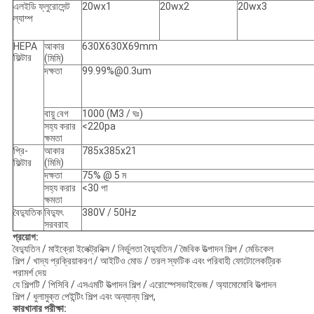
এলইডি ফ্লুরোসেন্ট
20wx1
20wx2
20wx3
ল্যাম্প
HEPA
আকার
630X630X69mm
ফিল্টার
(মিমি)
দক্ষতা
99.99%@0.3um
বায়ু বেগ
1000 (M3 / ঘঃ)
সহ্য করার
<220pa
ক্ষমতা
প্রি-
আকার
785x385x21
ফিল্টার
(মিমি)
দক্ষতা
75% @ 5 ম
সহ্য করার
<30 পা
ক্ষমতা
বৈদ্যুতিক
বিদ্যুৎ
380V / 50Hz
সরবরাহ
প্রয়োগ:
বৈদ্যুতিন / মাইক্রো ইলেক্ট্রনিক্স / নির্ভুলতা বৈদ্যুতিন / জৈবিক উত্পাদন শিল্প / মেডিকেল
শিল্প / খাদ্য প্রক্রিয়াকরণ / আইটিও মোড / তরল স্ফটিক এবং পরিবাহী ফোটোলেকট্রিক
পরামর্শ দেয়
যে শিল্পটি / পিসিবি / এসএমটি উত্পাদন শিল্প / এরোস্পেসভাইভেজ / অ্যামোমোবি উত্পাদন
শিল্প / ধুলামুক্ত পেইন্টিং শিল্প এবং অন্যান্য শিল্প,
কারখানার পরীক্ষা: