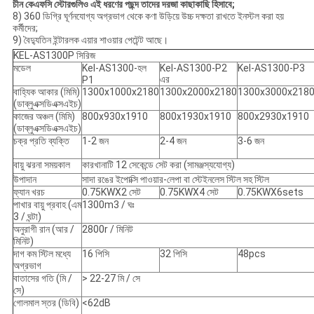
চীন কেএফসি স্টোরগুলিও এই ধরণের পছন্দ তাদের দরজা কাছাকাছি হিসাবে;
8) 360 ডিগ্রি ঘূর্ণনযোগ্য অগ্রভাগ থেকে কণা উড়িয়ে উচ্চ দক্ষতা রাখতে ইনস্টল করা হয়
কর্মীদের;
9) বৈদ্যুতিন ইন্টারলক এয়ার শাওয়ার পেটেন্ট আছে।
KEL-AS1300P সিরিজ
মডেল
Kel-AS1300-হল
Kel-AS1300-P2
Kel-AS1300-P3
এর
P1
বাহ্যিক আকার (মিমি)
1300x1000x2180
1300x2000x2180
1300x3000x218
(ডাব্লুএক্সডিএক্সএইচ)
কাজের অঞ্চল (মিমি)
800x930x1910
800x1930x1910
800x2930x1910
(ডাব্লুএক্সডিএক্সএইচ)
চক্র প্রতি ব্যক্তি
1-2 জন
2-4 জন
3-6 জন
বায়ু ঝরনা সময়কাল
কারখানাটি 12 সেকেন্ডে সেট করা (সামঞ্জস্যযোগ্য)
উপাদান
সাদা রঙের ইপোক্সি পাওয়ার-লেপা বা স্টেইনলেস স্টিল সহ স্টিল
ফ্যান খরচ
0.75KWX2 সেট
0.75KWX4 সেট
0.75KWX6sets
পাখার বায়ু প্রবাহ (এম
1300m3 / ঘঃ
3 / ঘন্টা)
অনুরাগী রান (আর /
2800r / মিনিট
মিনিট)
দাগ কম স্টিল মধ্যে
16 পিসি
32 পিসি
48pcs
অগ্রভাগ
বাতাসের গতি (মি /
> 22-27 মি / সে
সে)
গোলমাল স্তর (ডিবি)
<62dB