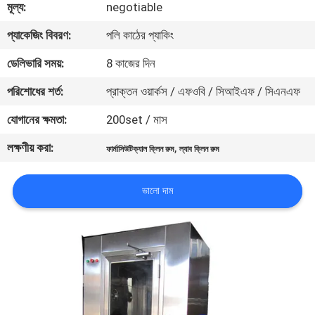
মূল্য:
negotiable
নিয়ন্ত্রণ
প্যাকেজিং বিবরণ:
পলি কাঠের প্যাকিং
আমাদের
ডেলিভারি সময়:
8 কাজের দিন
সাথে
পরিশোধের শর্ত:
প্রাক্তন ওয়ার্কস / এফওবি / সিআইএফ / সিএনএফ
যোগাযোগ
যোগানের ক্ষমতা:
200set / মাস
লক্ষণীয় করা:
,
ফার্মাসিউটিক্যাল ক্লিন রুম
ল্যাব ক্লিন রুম
খবর
ভালো দাম
মামলা
সাইট
ম্যাপ