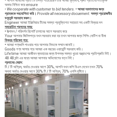
•
আপনি আমাদের প্রতি যে তদন্ত পাঠিয়েছেন তার আমরা মূল্যবান, দ্রুত প্রতিযোগিতামূলক
অফার নিশ্চিত করে ensure
• We cooperate with customer to bid tenders.
• আমরা দরদাতাদের জন্য
গ্রাহককে সহযোগিতা করি।
Provide all necessory docuement.
সমস্ত প্রয়োজনীয়
ডকুমেন্ট সরবরাহ করুন।
Engineer আমরা ইঞ্জিনিয়ার টিমের সমস্ত প্রযুক্তিগত সহায়তা সহ একটি বিক্রয় দল
সময়োচিত প্রসবের সময়:
•
উত্পাদন / পরিদর্শন রিপোর্ট চালানের আগে সরবরাহ করে
Your আপনার জিনিসপত্র যখন সরবরাহ করা হয় তখন আপনার জন্য শিপিং নোটিশ বা বীমা
বিক্রয় পরিষেবা পরে:
•
আমরা পণ্যগুলি পাওয়ার পরে আপনার ফিডকে সম্মান জানাই।
Goods পণ্য আসার পরে আমরা এক বছরের ওয়ারেন্টি সরবরাহ করি।
Lifetime আমরা আজীবন ব্যবহারের জন্য উপলব্ধ সমস্ত খুচরা যন্ত্রাংশের প্রতিশ্রুতি দিই।
48 48 ঘন্টা এর মধ্যে আমরা আপনার অভিযোগের যত্ন নিই।
প্রদানের মেয়াদ:
টি / টি অগ্রিম, অর্ডার দেওয়ার আগে 30%, আপনি যখন কপি বিএল দেখেন তখন 70%
অথবা অর্ডার দেওয়ার আগে 30% টি / টি অগ্রিম, 70% এলসি দৃষ্টিতে।