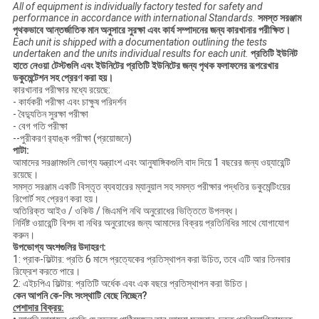
All of equipment is individually factory tested for safety and
performance in accordance with international Standards.
সমস্ত সরঞ্জাম
পৃথকভাবে আন্তর্জাতিক মান অনুসারে সুরক্ষা এবং কার্য সম্পাদনের জন্য কারখানার পরীক্ষিত।
Each unit is shipped with a documentation outlining the tests
undertaken and the units individual results for each unit.
প্রতিটি ইউনিট
হাতে নেওয়া টেস্টগুলি এবং ইউনিটের প্রতিটি ইউনিটের জন্য পৃথক ফলাফলের রূপরেখার
ডকুমেন্টেশন সহ প্রেরণ করা হয়।
কারখানার পরীক্ষার মধ্যে রয়েছে:
- কার্যকরী পরীক্ষা এবং চাক্ষুষ পরিদর্শন
- বৈদ্যুতিন সুরক্ষা পরীক্ষা
- বেগ গতি পরীক্ষা
--পুরীকরণ র‌্যাঙ্ক পরীক্ষা (প্রয়োজনে)
পাটা:
আমাদের সরঞ্জামগুলি ভোগ্য যন্ত্রাংশ এবং আনুষাঙ্গিকগুলি বাদ দিয়ে 1 বছরের জন্য ওয়্যারেন্টি
রয়েছে।
সমস্ত সরঞ্জাম একটি বিস্তৃত ব্যবহারের ম্যানুয়াল সহ সমস্ত পরীক্ষার পদ্ধতির ডকুমেন্টিংয়ের
রিপোর্ট সহ প্রেরণ করা হয়।
অতিরিক্ত আইও / ওকিউ / জিএমপি নথি অনুরোধের ভিত্তিতে উপলব্ধ।
নির্দিষ্ট ওয়ারেন্টি বিশদ বা নথির অনুরোধের জন্য আমাদের বিক্রয় প্রতিনিধির সাথে যোগাযোগ
করুন।
উপভোগ্য অংশগুলির উদাহরণ:
1: প্রাক-ফিল্টার: প্রতি 6 মাসে প্রত্যেকের প্রতিস্থাপন করা উচিত, তবে এটি আর তিনবার
রিফ্রেশ করতে পারে।
2: এইচপিএ ফিল্টার: প্রতিটি অর্ধেক এবং এক বছরে প্রতিস্থাপন করা উচিত।
কেন আপনি কে-লিং সংস্থাটি বেছে নিচ্ছেন?
পেশাদার বিক্রয়: