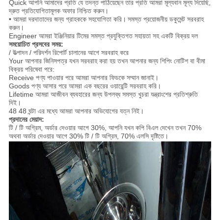
Quick আপনি আমাদের প্রতি যে তদন্ত পাঠিয়েছেন তার প্রতি আমরা মূল্যবান মূল্য দিয়েছি,
দ্রুত প্রতিযোগিতামূলক অফার নিশ্চিত করুন।
• আমরা দরদাতাদের জন্য গ্রাহককে সহযোগিতা করি।
সমস্ত প্রয়োজনীয় ডকুমেন্ট সরবরাহ
করুন।
Engineer আমরা ইঞ্জিনিয়ার টিমের সমস্ত প্রযুক্তিগত সহায়তা সহ একটি বিক্রয় দল
সময়োচিত প্রসবের সময়:
/ উত্পাদন / পরিদর্শন রিপোর্ট চালানের আগে সরবরাহ করে
Your আপনার জিনিসপত্র যখন সরবরাহ করা হয় তখন আপনার জন্য শিপিং নোটিশ বা বীমা
বিক্রয় পরিষেবা পরে:
Receive পণ্য পাওয়ার পরে আমরা আপনার ফিডকে সম্মান জানাই।
Goods পণ্য আসার পরে আমরা এক বছরের ওয়ারেন্টি সরবরাহ করি।
Lifetime আমরা আজীবন ব্যবহারের জন্য উপলব্ধ সমস্ত খুচরা যন্ত্রাংশের প্রতিশ্রুতি
দিই।
48 48 ঘন্টা এর মধ্যে আমরা আপনার অভিযোগের যত্ন নিই।
প্রদানের মেয়াদ:
টি / টি অগ্রিম, অর্ডার দেওয়ার আগে 30%, আপনি যখন কপি বিএল দেখেন তখন 70%
অথবা অর্ডার দেওয়ার আগে 30% টি / টি অগ্রিম, 70% এলসি দৃষ্টিতে।