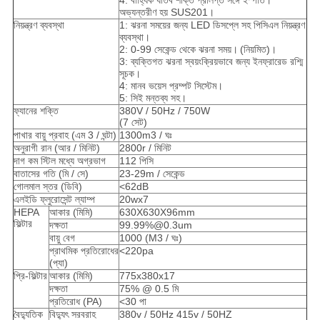
4: বাহ্যিক ধাতব শক্তি প্রলিপ্ত সঙ্গে ইস্পাত।
অভ্যন্তরীণ হয় SUS201।
নিয়ন্ত্রণ ব্যবস্থা
1: ঝরনা সময়ের জন্য LED ডিসপ্লে সহ পিসিএল নিয়ন্ত্রণ
ব্যবস্থা।
2: 0-99 সেকেন্ড থেকে ঝরনা সময়।
(নিয়মিত)।
3: ব্যক্তিগত ঝরনা স্বয়ংক্রিয়ভাবে জন্য ইনফ্রারেড রশ্মি
সূচক।
4: মানব ভয়েস প্রম্পট সিস্টেম।
5: সিই মন্তব্য সহ।
ফ্যানের শক্তি
380V / 50Hz / 750W
(7 সেট)
পাখার বায়ু প্রবাহ (এম 3 / ঘন্টা)
1300m3 / ঘঃ
অনুরাগী রান (আর / মিনিট)
2800r / মিনিট
দাগ কম স্টিল মধ্যে অগ্রভাগ
112 পিসি
বাতাসের গতি (মি / সে)
23-29m / সেকেন্ড
গোলমাল স্তর (ডিবি)
<62dB
এলইডি ফ্লুরোসেন্ট ল্যাম্প
20wx7
HEPA
আকার (মিমি)
630X630X96mm
ফিল্টার
দক্ষতা
99.99%@0.3um
বায়ু বেগ
1000 (M3 / ঘঃ)
প্রাথমিক প্রতিরোধের
<220pa
(প্যা)
প্রি-ফিল্টার
আকার (মিমি)
775x380x17
দক্ষতা
75% @ 0.5 মি
প্রতিরোধ (PA)
<30 পা
বৈদ্যুতিক
বিদ্যুৎ সরবরাহ
380v / 50Hz 415v / 50HZ