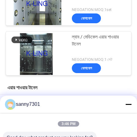
NEGOATION MOQ:1set
যোগাযোগ
ল্যাব / মেডিকেল এয়ার শাওয়ার
টানেল
NEGOATION MOQ:1 সেট
যোগাযোগ
এয়ার শাওয়ার টানেল
জীবাণুনাশক স্পারি সহ করোনাভাইরাস ইন্টিগ্রেটেড ব্যাকটিরিয়াঘটিত এয়ার শাওয়ার টানেল
sanny7301
স্বয়ংক্রিয়ভাবে আনয়ন ডোর জিনিসপত্র এয়ার শাওয়ার টানেল তিন - পক্ষযুক্ত
কাস্টমাইজযোগ্য
3:46 PM
গুঁড়া লেপা ওয়াল / ডিসি মোটর সহ অটো স্লাইডিং ডোর এয়ার শাওয়ার বুথ