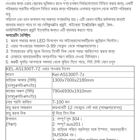
দেওয়ার জন্য এয়ার ব্রেকের ভূমিকাও রাখে পণ্য চলমান নির্ভরযোগ্যতা নিশ্চিত করার জন্য, একটি
পরিষ্কার স্থানীয় পরিবেশ নিশ্চিত করার জন্য পরিষ্কার এলাকায় প্রবেশ থেকে আইট-পরিষ্কার
বায়ু
পরিবেশ এবং ভাল ফলাফল সহ সমাপ্ত পণ্যগুলির হার। এটি কেবল পানীয় কর্মশালার জন্যই
ব্যবহার করতে পারে তা নয়
সেমিকন্ডাক্টর প্ল্যান্ট, মাইক্রো ইলেক্ট্রনিক্স প্ল্যান্ট, জৈব-
ফার্মাসিউটিক্যাল প্ল্যান্ট ইত্যাদির
জন্যও এটি ব্যবহার করতে পারে
অপারেটিং বৈশিষ্ট্য:
1: ঝরনা সময়ের জন্য LED ডিসপ্লে সহ মাইক্রোলেলেকট্রিনস কন্ট্রোল সিস্টেম।
2: এয়ার শাওয়ারের সময়কাল 0-99 সেকেন্ড থেকে সামঞ্জস্যযোগ্য।
3: ইনফ্রারেড রশ্মি সূচক ভিতরে তিনটি দিক থেকে স্বয়ং ব্যক্তিগত ঝরনা জন্য
4: চেম্বারে ব্যবহারকারীর অগ্রগতির স্মরণ করিয়ে দেওয়া হিউম্যান।
5: জরুরী স্যুইচ আপনাকে সমস্যা থেকে মুক্তি দিতে পারে, সিই টেস্ট মেনে চলুন
KEL-AS1300T-7Z এয়ার শাওয়ার টানেল
মডেল
Kel-AS1300T-7z
বাহ্যিক আকার (মিমি)
1300x7000x2180mm
(ডাব্লুএক্সডিএক্সএইচ)
কাজের অঞ্চল (মিমি)
790x6930x1910mm
(ডাব্লুএক্সডিএক্সএইচ)
চক্র প্রতি ব্যক্তি
7-100 জন
বায়ু ঝরনা সময়কাল
কারখানাটি 12 সেকেন্ডে সেট করা (সামঞ্জস্যযোগ্য)
বায়ু ঝরনা দিক
ফুঁ দিয়ে তিন দিক
উপাদান
1: সম্পূর্ণ সুস 304।
(বিকল্প)
2: সম্পূর্ণ sus201।
3: বাহ্যিক শক্তি প্রলিপ্ত সঙ্গে ইস্পাত, অভ্যন্তরীণ
SUS304 হয়।