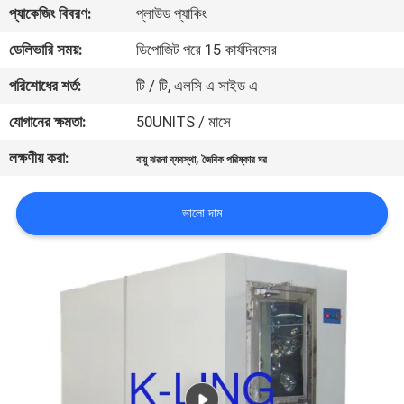
প্যাকেজিং বিবরণ:
প্লাউড প্যাকিং
নিয়ন্ত্রণ
ডেলিভারি সময়:
ডিপোজিট পরে 15 কার্যদিবসের
আমাদের
পরিশোধের শর্ত:
টি / টি, এলসি এ সাইড এ
সাথে
যোগানের ক্ষমতা:
50UNITS / মাসে
যোগাযোগ
লক্ষণীয় করা:
,
বায়ু ঝরনা ব্যবস্থা
জৈবিক পরিষ্কার ঘর
খবর
ভালো দাম
মামলা
সাইট
ম্যাপ