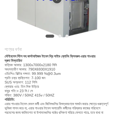
গোপনীয়তা
নীতি
পণ্যের বর্ণনা
স্টেইনলেস স্টিল সহ কাস্টমাইজড টানেল থ্রি সাইড ব্লোনিং ক্লিনরুম এয়ার শাওয়ার
দ্রুত বিস্তারিত
বাহ্যিক আকার: 1300x7000x2180 মিমি
অভ্যন্তরীণ আকার: 790X6930X1910
এইচপিএ ফিল্টার দক্ষতা: 99.999 %@0.3um
প্রতি চক্র ব্যক্তিগত: 7-100 জন
SUS অগ্রভাগ: 112 পিসি
ব্লোয়ার ওয়ে: তিন দিক উড়িয়ে
বায়ুর গতি:> 23 মি / সে
শক্তি: 380V / 50HZ 415v / 50HZ
পরিচিতি:
এয়ার শাওয়ার টানেল কেবল কর্মী এবং জিনিসগুলির বিশুদ্ধকরণকে সমর্থন করার ক্ষেত্রে গুরুত্বপূর্ণ
ভূমিকা পালন করে না, এয়ার শাওয়ার টানেল অপারেটিং কর্মীদের পরিষ্কার কাজের পরিবেশে
প্রবেশের জন্য ব্যক্তিগত বা উপাদানগুলির পৃষ্ঠের ধূলিকণা সরিয়ে ফেলতে পারে, তবে বাধা না