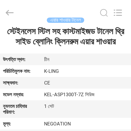
KeLing
Purification
Technology
Company.
All
এয়ার শাওয়ার টানেল
Rights
Reserved.
স্টেইনলেস স্টিল সহ কাস্টমাইজড টানেল থ্রি
বাড়ি
সাইড ব্লোনিং ক্লিনরুম এয়ার শাওয়ার
পণ্য
উৎপত্তি স্থল:
চীন
আমাদের
পরিচিতিমুলক নাম:
K-LING
সম্বন্ধে
সাক্ষ্যদান:
CE
মডেল নম্বার:
KEL-ASP1300T-7Z সিরিজ
কারখানা
ন্যূনতম চাহিদার
1 সেট
পরিদর্শন
পরিমাণ:
মূল্য:
NEGOATION
গুণমান