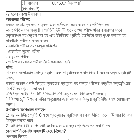
নেট পাওয়ার
0.75X7 কিলোওয়াট
(কিলোওয়াট)
গ্রাহকের নকশা উপলব্ধ।
কারখানার পরীক্ষা:
সমস্ত সরঞ্জাম পৃথকভাবে সুরক্ষা এবং কর্মক্ষমতা জন্য কারখানার পরীক্ষিত হয়
আন্তর্জাতিক মান অনুযায়ী।
প্রতিটি ইউনিট হাতে নেওয়া পরীক্ষাগুলির রূপরেখার সাথে
ডকুমেন্টেশন সহ প্রেরণ করা হয় এবং ইউনিটের প্রতিটি ইউনিটের জন্য পৃথক ফলাফল হয়।
কারখানার পরীক্ষার মধ্যে রয়েছে:
- কার্যকরী পরীক্ষা এবং চাক্ষুষ পরিদর্শন
- বৈদ্যুতিক সুরক্ষা পরীক্ষা
- বায়ু বেগ পরীক্ষা
- পরিশোধন র‌্যাঙ্ক পরীক্ষা (যদি প্রয়োজন হয়)
পাটা:
আমাদের সরঞ্জামগুলি ভোগ্য যন্ত্রাংশ এবং আনুষাঙ্গিকগুলি বাদ দিয়ে 1 বছরের জন্য ওয়্যারেন্টি
রয়েছে।
সমস্ত সরঞ্জাম একটি বিস্তৃত ব্যবহারের ম্যানুয়াল সহ সমস্ত পরীক্ষার পদ্ধতির ডকুমেন্টিংয়ের
রিপোর্ট সহ প্রেরণ করা হয়।
অতিরিক্ত আইও / ওকিউ / জিএমপি নথি অনুরোধের ভিত্তিতে উপলব্ধ।
নির্দিষ্ট ওয়ারেন্টি বিশদ বা নথির অনুরোধের জন্য আমাদের বিক্রয় প্রতিনিধির সাথে যোগাযোগ
করুন।
উপভোগ্য অংশগুলির উদাহরণ:
1: প্রাক-ফিল্টার: প্রতি 6 মাসে প্রত্যেকের প্রতিস্থাপন করা উচিত, তবে এটি আর তিনবার
রিফ্রেশ করতে পারে।
2: এইচপিএ ফিল্টার: প্রতিটি অর্ধেক এবং এক বছরে প্রতিস্থাপন করা উচিত।
কেন আপনি কে-লিং সংস্থাটি বেছে নিচ্ছেন?
পেশাদার বিক্রয়: