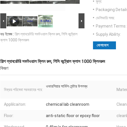
মূল্য:
Packaging Detail
ডেলিভারি সময়:
Payment Terms:
বড় ইমেজ :
শিল্প ল্যাবরেটরি সফটওয়াল ক্লিন রুম, পিসি কন্ট্রোল
Supply Ability:
ক্লাস 1000 ক্লিনরুম
যোগাযোগ
শিল্প ল্যাবরেটরি সফটওয়াল ক্লিন রুম, পিসি কন্ট্রোল ক্লাস 1000 ক্লিনরুম
বিবরণ
ওভারসিয়ার সার্ভিস সেন্টার উপলব্ধ
বিক্রয় পরিষেবা সরবরাহের পরে:
Mater
Applilcaiton:
chemical lab cleanroom
Clean
Floor:
anti-static floor or epoxy floor
clean