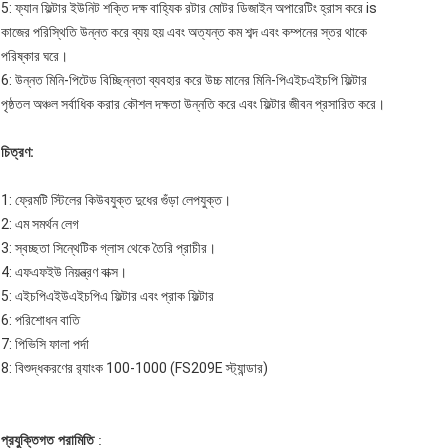
5: ফ্যান ফিল্টার ইউনিট শক্তি দক্ষ বাহ্যিক রটার মোটর ডিজাইন অপারেটিং হ্রাস করে is
কাজের পরিস্থিতি উন্নত করে ব্যয় হয় এবং অত্যন্ত কম শব্দ এবং কম্পনের স্তর থাকে
পরিষ্কার ঘরে।
6: উন্নত মিনি-পিটেড বিচ্ছিন্নতা ব্যবহার করে উচ্চ মানের মিনি-পিএইচএইচপি ফিল্টার
পৃষ্ঠতল অঞ্চল সর্বাধিক করার কৌশল দক্ষতা উন্নতি করে এবং ফিল্টার জীবন প্রসারিত করে।
চিত্রণ:
1: ফ্রেমটি স্টিলের কিউবযুক্ত দুধের গুঁড়া লেপযুক্ত।
2: এম সমর্থন লেগ
3: স্বচ্ছতা সিন্থেটিক গ্লাস থেকে তৈরি প্রাচীর।
4: এফএফইউ নিয়ন্ত্রণ বাক্স।
5: এইচপিএইউএইচপিএ ফিল্টার এবং প্রাক ফিল্টার
6: পরিশোধন বাতি
7: পিভিসি ফালা পর্দা
8: বিশুদ্ধকরণের র‌্যাংক 100-1000 (FS209E স্ট্যান্ডার)
প্রযুক্তিগত পরামিতি
: