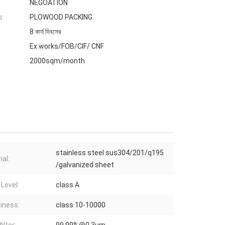
NEGOATION
s:
PLOWOOD PACKING
8 কার্য দিবসের
Ex works/FOB/CIF/ CNF
2000sqm/month
stainless steel sus304/201/q195
ial:
/galvanized sheet
 Level:
class A
liness:
class 10-10000