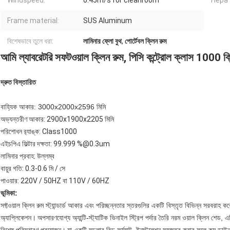
Windspeed:
0.45m/s for cleanroom
Hepa f
Frame material:
SUS Aluminum
বিশেষভাবে তুলে ধরা:
লামিনার ফ্লো বুথ
,
পোর্টেবল ক্লিন রুম
আমি
ল্যাবরেটরি সফটওয়াল ক্লিন রুম, পিসি কন্ট্রোল ক্লাস 1000 ক্ল
দ্রুত বিস্তারিত
বাহ্যিক আকার: 3000x2000x2596 মিমি
অভ্যন্তরীণ আকার: 2900x1900x2205 মিমি
পরিশোধন র‌্যাঙ্ক: Class1000
এইচপিএ ফিল্টার দক্ষতা: 99.999 %@0.3um
লামিনার প্রবাহ: উল্লম্ব
বায়ুর গতি: 0.3-0.6 মি / সে
পাওয়ার: 220V / 50HZ বা 110V / 60HZ
ভূমিকা:
সফ্টওয়াল ক্লিন রুম স্ট্যান্ডার্ড আকার এবং পরিচ্ছন্নতার স্তরগুলির একটি বিস্তৃত বিভিন্ন সরবরাহ কর
অ্যাপ্লিকেশন।
অপসারণযোগ্য অ্যান্টি-স্ট্যাটিক ভিনাইল স্ট্রিপ পর্দার তৈরি নরম ওয়াল ক্লিন শেড, এ