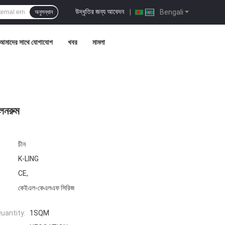
উদ্ধৃতির জন্য আবেদন
|
Bengali
অনুসন্ধান
আমাদের সাথে যোগাযোগ
খবর
মামলা
লিনরুম
চীন
K-LING
CE,
কেইএল-কেএলএফ সিরিজ
uantity:
1SQM