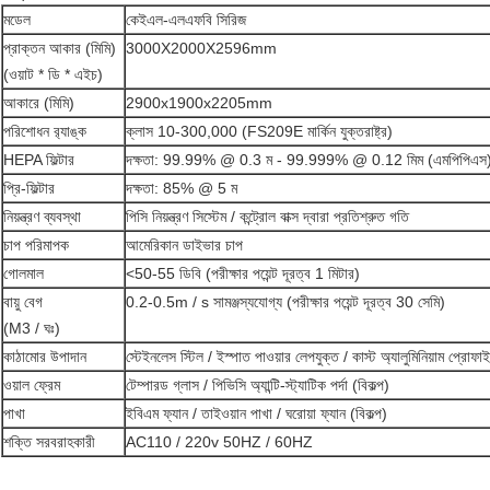
মডেল
কেইএল-এলএফবি সিরিজ
প্রাক্তন আকার (মিমি)
3000X2000X2596mm
(ওয়াট * ডি * এইচ)
আকারে (মিমি)
2900x1900x2205mm
পরিশোধন র‌্যাঙ্ক
ক্লাস 10-300,000 (FS209E মার্কিন যুক্তরাষ্ট্র)
HEPA ফিল্টার
দক্ষতা: 99.99% @ 0.3 ম - 99.999% @ 0.12 মিম (এমপিপিএস
প্রি-ফিল্টার
দক্ষতা: 85% @ 5 ম
নিয়ন্ত্রণ ব্যবস্থা
পিসি নিয়ন্ত্রণ সিস্টেম / কন্ট্রোল বাক্স দ্বারা প্রতিশ্রুত গতি
চাপ পরিমাপক
আমেরিকান ডাইভার চাপ
গোলমাল
<50-55 ডিবি (পরীক্ষার পয়েন্ট দূরত্ব 1 মিটার)
বায়ু বেগ
0.2-0.5m / s সামঞ্জস্যযোগ্য (পরীক্ষার পয়েন্ট দূরত্ব 30 সেমি)
(M3 / ঘঃ)
কাঠামোর উপাদান
স্টেইনলেস স্টিল / ইস্পাত পাওয়ার লেপযুক্ত / কাস্ট অ্যালুমিনিয়াম প্রোফ
ওয়াল ফ্রেম
টেম্পারড গ্লাস / পিভিসি অ্যান্টি-স্ট্যাটিক পর্দা (বিকল্প)
পাখা
ইবিএম ফ্যান / তাইওয়ান পাখা / ঘরোয়া ফ্যান (বিকল্প)
শক্তি সরবরাহকারী
AC110 / 220v 50HZ / 60HZ