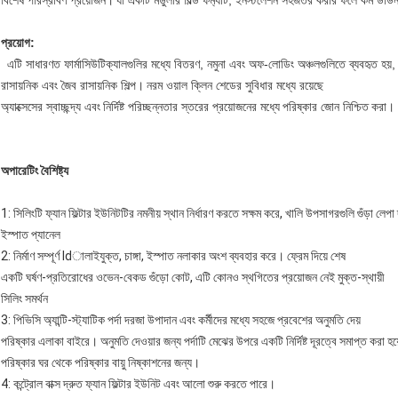
বিশেষ পরিস্রাবণ প্রয়োজন।
যা একটি মডুলার বিল্ড ফর্ম্যাট, ইনস্টলেশন সহজতর করার ফলে কম ড
প্রয়োগ:
এটি সাধারণত ফার্মাসিউটিক্যালগুলির মধ্যে বিতরণ, নমুনা এবং অফ-লোডিং অঞ্চলগুলিতে ব্যবহৃত হয়,
রাসায়নিক এবং জৈব রাসায়নিক শিল্প।
নরম ওয়াল ক্লিন শেডের সুবিধার মধ্যে রয়েছে
অ্যাক্সেসের স্বাচ্ছন্দ্য এবং
নির্দিষ্ট পরিচ্ছন্নতার স্তরের প্রয়োজনের মধ্যে
পরিষ্কার জোন নিশ্চিত
করা।
অপারেটিং বৈশিষ্ট্য
1: সিলিংটি ফ্যান ফিল্টার ইউনিটটির নমনীয় স্থান নির্ধারণ করতে সক্ষম করে, খালি উপসাগরগুলি গুঁড়া লেপ
ইস্পাত প্যানেল
2: নির্মাণ সম্পূর্ণ ldালাইযুক্ত, চাঙ্গা, ইস্পাত নলাকার অংশ ব্যবহার করে।
ফ্রেম দিয়ে শেষ
একটি ঘর্ষণ-প্রতিরোধের ওভেন-বেকড গুঁড়ো কোট, এটি কোনও স্থগিতের প্রয়োজন নেই মুক্ত-স্থায়ী
সিলিং সমর্থন
3: পিভিসি অ্যান্টি-স্ট্যাটিক পর্দা দরজা উপাদান এবং কর্মীদের মধ্যে সহজে প্রবেশের অনুমতি দেয়
পরিষ্কার এলাকা বাইরে।
অনুমতি দেওয়ার জন্য পর্দাটি মেঝের উপরে একটি নির্দিষ্ট দূরত্বে সমাপ্ত করা হয
পরিষ্কার ঘর থেকে পরিষ্কার বায়ু নিষ্কাশনের জন্য।
4: কন্ট্রোল বাক্স দ্রুত ফ্যান ফিল্টার ইউনিট এবং আলো শুরু করতে পারে।