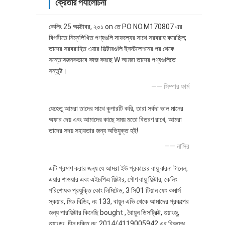
ক্রেতার পর্যালোচনা
কেলিং 25 অক্টোবর, ২০১ on তে PO NO.M170807 এর
বিপরীতে নিম্নলিখিত পণ্যগুলি সাফল্যের সাথে সরবরাহ করেছিল;
তাদের সরবরাহিত এয়ার ফিল্টারগুলি ইনস্টলেশনের পর থেকে
সন্তোষজনকভাবে কাজ করছে W আমরা তাদের পণ্যগুলিতে
সন্তুষ্ট।
—— সিম্পার ফার্ম
যেহেতু আমরা তাদের সাথে কুপারটি করি, তারা সর্বদা ভাল মানের
অফার দেয় এবং আমাদের কাছে সময় মতো বিতরণ রাখে, আমরা
তাদের সদয় সহায়তার জন্য অভিযুক্ত হই!
—— নাসির
এটি প্রমাণ করার জন্য যে আমরা ইউ প্রকারের বায়ু ঝরনা টানেল,
এয়ার শাওয়ার এবং এইচপিএ ফিল্টার, গৌণ বায়ু ফিল্টার, কেলিং
পরিশোধক প্রযুক্তি কোং লিমিটেড, 3 সি01 টিয়ান ফেং কমার্স
স্কয়ার, মিড বিল্ডিং, নং 133, বায়ুন এভি থেকে আমাদের প্রকল্পের
জন্য পারফিল্টার কিনেছি bought , বৈায়ুন ডিসট্রিক্ট, গুয়াংজু,
গুয়াংডং, চীন চুক্তি নং: 2014/4119005942 এর বিরুদ্ধে