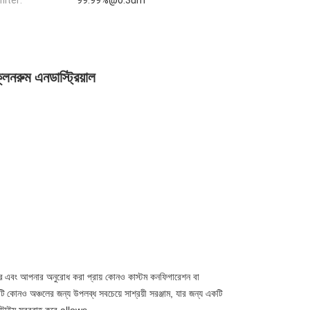
ilter:
99.99%@0.3um
িনরুম এনডাস্ট্রিয়াল
ে
এবং আপনার অনুরোধ করা প্রায় কোনও কাস্টম কনফিগারেশন বা
টি
কোনও অঞ্চলের জন্য উপলব্ধ সবচেয়ে সাশ্রয়ী সরঞ্জাম, যার জন্য একটি