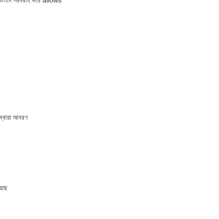
াউনটাইম সরবরাহ করে allows
া দ্বারা আবরণ
়েছে