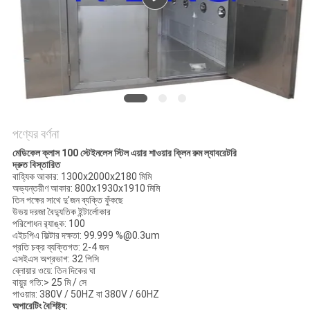
গোপনীয়তা
নীতি
পণ্যের বর্ণনা
মেডিকেল ক্লাস 100 স্টেইনলেস স্টিল এয়ার শাওয়ার ক্লিন রুম ল্যাবরেটরি
দ্রুত বিস্তারিত
বাহ্যিক আকার: 1300x2000x2180 মিমি
অভ্যন্তরীণ আকার: 800x1930x1910 মিমি
তিন পক্ষের সাথে
দু'জন
ব্যক্তি ফুঁকছে
উভয় দরজা বৈদ্যুতিক ইন্টার্লোকার
পরিশোধন র‌্যাঙ্ক: 100
এইচপিএ ফিল্টার দক্ষতা: 99.999 %@0.3um
প্রতি চক্র ব্যক্তিগত: 2-4 জন
এসইএস অগ্রভাগ: 32 পিসি
ব্লোয়ার ওয়ে: তিন দিকের ঘা
বায়ুর গতি:> 25 মি / সে
পাওয়ার: 380V / 50HZ বা 380V / 60HZ
অপারেটিং বৈশিষ্ট্য: