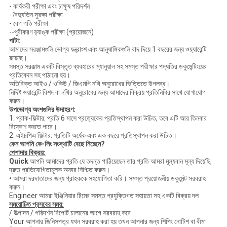
- কার্যকরী পরীক্ষা এবং চাক্ষুষ পরিদর্শন
- বৈদ্যুতিন সুরক্ষা পরীক্ষা
- বেগ গতি পরীক্ষা
--পুরীকরণ র‌্যাঙ্ক পরীক্ষা (প্রয়োজনে)
পাটা:
আমাদের সরঞ্জামগুলি ভোগ্য যন্ত্রাংশ এবং আনুষাঙ্গিকগুলি বাদ দিয়ে 1 বছরের জন্য ওয়্যারেন্টি
রয়েছে।
সমস্ত সরঞ্জাম একটি বিস্তৃত ব্যবহারের ম্যানুয়াল সহ সমস্ত পরীক্ষার পদ্ধতির ডকুমেন্টিংয়ের
প্রতিবেদন সহ পাঠানো হয়।
অতিরিক্ত আইও / ওকিউ / জিএমপি নথি অনুরোধের ভিত্তিতে উপলব্ধ।
নির্দিষ্ট ওয়ারেন্টি বিশদ বা নথির অনুরোধের জন্য আমাদের বিক্রয় প্রতিনিধির সাথে যোগাযোগ
করুন।
উপভোগ্য অংশগুলির উদাহরণ:
1: প্রাক-ফিল্টার: প্রতি 6 মাসে প্রত্যেকের প্রতিস্থাপন করা উচিত, তবে এটি আর তিনবার
রিফ্রেশ করতে পারে।
2: এইচপিএ ফিল্টার: প্রতিটি অর্ধেক এবং এক বছরে প্রতিস্থাপন করা উচিত।
কেন আপনি কে-লিং সংস্থাটি বেছে নিচ্ছেন?
পেশাদার বিক্রয়:
Quick
আপনি আমাদের প্রতি যে তদন্ত পাঠিয়েছেন তার প্রতি আমরা মূল্যবান মূল্য দিয়েছি,
দ্রুত প্রতিযোগিতামূলক অফার নিশ্চিত করুন।
• আমরা দরদাতাদের জন্য গ্রাহককে সহযোগিতা করি।
সমস্ত প্রয়োজনীয় ডকুমেন্ট সরবরাহ
করুন।
Engineer আমরা ইঞ্জিনিয়ার টিমের সমস্ত প্রযুক্তিগত সহায়তা সহ একটি বিক্রয় দল
সময়োচিত প্রসবের সময়:
/ উত্পাদন / পরিদর্শন রিপোর্ট চালানের আগে সরবরাহ করে
Your আপনার জিনিসপত্র যখন সরবরাহ করা হয় তখন আপনার জন্য শিপিং নোটিশ বা বীমা