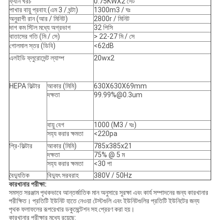
ফ্যান খরচ
0.75KWX2 সেট
পাখার বায়ু প্রবাহ (এম 3 / ঘন্টা)
1300m3 / ঘঃ
অনুরাগী রান (আর / মিনিট)
2800r / মিনিট
দাগ কম স্টিল মধ্যে অগ্রভাগ
32
পিসি
বাতাসের গতি (মি / সে)
> 22-27 মি / সে
গোলমাল স্তর (ডিবি)
<62dB
এলইডি ফ্লুরোসেন্ট ল্যাম্প
20wx2
HEPA ফিল্টার
আকার (মিমি)
630X630X69mm
দক্ষতা
99.99%@0.3um
বায়ু বেগ
1000 (M3 / ঘঃ)
সহ্য করার ক্ষমতা
<220pa
প্রি-ফিল্টার
আকার (মিমি)
785x385x21
দক্ষতা
75% @ 5 ম
সহ্য করার ক্ষমতা
<30 পা
বৈদ্যুতিক
বিদ্যুৎ সরবরাহ
380V / 50Hz
কারখানার পরীক্ষা:
সমস্ত সরঞ্জাম পৃথকভাবে আন্তর্জাতিক মান অনুসারে সুরক্ষা এবং কার্য সম্পাদনের জন্য কারখানার
পরীক্ষিত।
প্রতিটি ইউনিট হাতে নেওয়া টেস্টগুলি এবং ইউনিটগুলির প্রতিটি ইউনিটের জন্য
পৃথক ফলাফলের রূপরেখার ডকুমেন্টেশন সহ প্রেরণ করা হয়।
কারখানার পরীক্ষার মধ্যে রয়েছে: