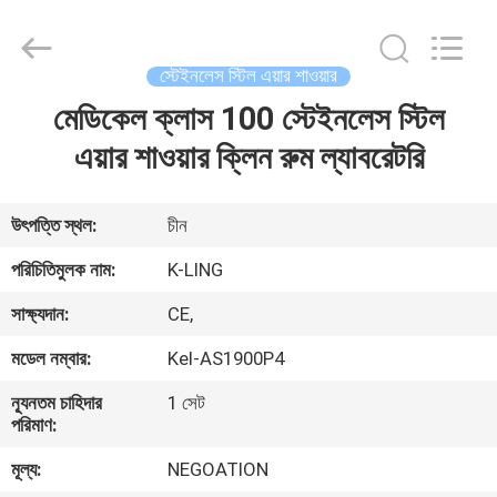
KeLing
Purification
Technology
Company.
All
স্টেইনলেস স্টিল এয়ার শাওয়ার
Rights
Reserved.
মেডিকেল ক্লাস 100 স্টেইনলেস স্টিল
বাড়ি
এয়ার শাওয়ার ক্লিন রুম ল্যাবরেটরি
পণ্য
উৎপত্তি স্থল:
চীন
আমাদের
পরিচিতিমুলক নাম:
K-LING
সম্বন্ধে
সাক্ষ্যদান:
CE,
মডেল নম্বার:
Kel-AS1900P4
কারখানা
ন্যূনতম চাহিদার
1 সেট
পরিদর্শন
পরিমাণ:
মূল্য:
NEGOATION
গুণমান