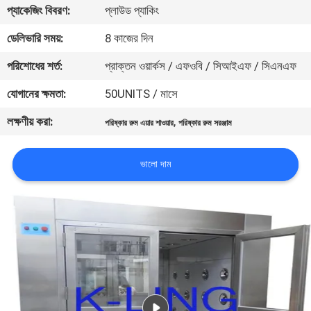
প্যাকেজিং বিবরণ:
প্লাউড প্যাকিং
নিয়ন্ত্রণ
ডেলিভারি সময়:
8 কাজের দিন
আমাদের
পরিশোধের শর্ত:
প্রাক্তন ওয়ার্কস / এফওবি / সিআইএফ / সিএনএফ
সাথে
যোগানের ক্ষমতা:
50UNITS / মাসে
যোগাযোগ
লক্ষণীয় করা:
,
পরিষ্কার রুম এয়ার শাওয়ার
পরিষ্কার রুম সরঞ্জাম
খবর
ভালো দাম
মামলা
সাইট
ম্যাপ