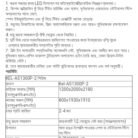
1: ঝরনা সময়ের জন্য LED ডিসপ্লে সহ মাইক্রোইলেক্ট্রিনোয়িক নিয়ন্ত্রণ ব্যবস্থা।
2. বিশেষ আল্ট্রাথিন ফুঁ দিয়ে টিউব হাউজিং এবং ফ্যান, ঘূর্ণনযোগ্য এমবেডেড স্টেইনলেস স্টিল
অগ্রভাগের সাথে মেলে,
স্পেস ইউজুবাইলেশন এবং ফুঁ দিয়ে টিউব এফেক্টটি অনেক বেড়েছে
3. মডুলার ডিজাইনের মানক, ফিল্ড অ্যাসেমব্লিকে দ্রুত এবং আরও সুবিধাজনক রক্ষণাবেক্ষণ
করুন।
4: বায়ু ঝরনা সময়কাল 0-99 সেকেন্ড থেকে নিয়মিত।
5: দুটি দিক থেকে স্বয়ংক্রিয়ভাবে ব্যক্তিগত শাওয়ারের জন্য ইনফ্রারেড রশ্মি সূচক
:: চেম্বারে ব্যবহারকারীর অগ্রগতির স্মৃতি মানবের।
7: বিল্ট-ইন অপারেটিং পদ্ধতিগুলির অনেকগুলি সেট, সুবিধাজনক এবং নমনীয় কল হতে পারে।
বুদ্ধিমান ম্যান-মেশিন ডায়ালগ ইন্টারফেস অপারেশন চেইন তৈরি করে, যেমন রিয়েল-টাইম
মনিটরিং স্টেট।
8: তবে ব্যবহারকারীর চাহিদা এবং সাইট কন্ডিশনের রূপান্তর ফাংশন এবং ফর্ম অনুযায়ী।
পরামিতি:
KEL-AS1300P-2 সিরিজ
মডেল
Kel-AS1300P-2
বাহ্যিক আকার (মিমি)
1200x2000x2180
(ডাব্লুএক্সডিএক্সএইচ)
কাজের অঞ্চল (মিমি)
800x1930x1910
(ডাব্লুএক্সডিএক্সএইচ)
চক্র প্রতি ব্যক্তি
2-4 জন
বায়ু ঝরনা সময়কাল
কারখানাটি 12 সেকেন্ডে সেট করা (সামঞ্জস্যযোগ্য)
উপাদান
সাদা রঙের ইপোক্সি পাওয়ার-লেপা বা স্টেইনলেস স্টিল
সহ স্টিল