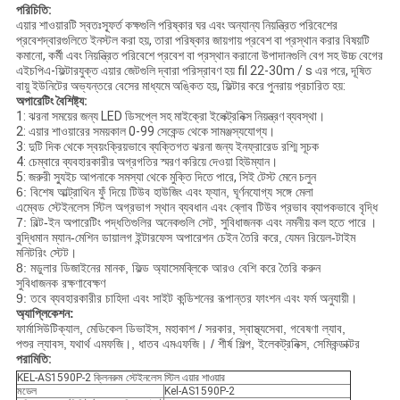
পরিচিতি:
এয়ার শাওয়ারটি স্বতঃস্ফূর্ত কক্ষগুলি পরিষ্কার ঘর এবং অন্যান্য নিয়ন্ত্রিত পরিবেশের
প্রবেশদ্বারগুলিতে ইনস্টল করা হয়, তারা পরিষ্কার জায়গায় প্রবেশ বা প্রস্থান করার বিষয়টি
কমানো, কর্মী এবং নিয়ন্ত্রিত পরিবেশে প্রবেশ বা প্রস্থান করানো উপাদানগুলি বেগ সহ উচ্চ বেগের
এইচপিএ-ফিল্টারযুক্ত এয়ার জেটগুলি দ্বারা পরিস্রাবণ হয় fil 22-30m / s এর পরে, দূষিত
বায়ু ইউনিটের অভ্যন্তরে বেসের মাধ্যমে অঙ্কিত হয়, ফিল্টার করে পুনরায় প্রচারিত হয়:
অপারেটিং বৈশিষ্ট্য:
1: ঝরনা সময়ের জন্য LED ডিসপ্লে সহ মাইক্রো ইলেক্ট্রনিক্স নিয়ন্ত্রণ ব্যবস্থা।
2: এয়ার শাওয়ারের সময়কাল 0-99 সেকেন্ড থেকে সামঞ্জস্যযোগ্য।
3: দুটি দিক থেকে স্বয়ংক্রিয়ভাবে ব্যক্তিগত ঝরনা জন্য ইনফ্রারেড রশ্মি সূচক
4: চেম্বারে ব্যবহারকারীর অগ্রগতির স্মরণ করিয়ে দেওয়া হিউম্যান।
5: জরুরী স্যুইচ আপনাকে সমস্যা থেকে মুক্তি দিতে পারে, সিই টেস্ট মেনে চলুন
6: বিশেষ আল্ট্রাথিন ফুঁ দিয়ে টিউব হাউজিং এবং ফ্যান, ঘূর্ণনযোগ্য সঙ্গে মেলা
এম্বেড স্টেইনলেস স্টিল অগ্রভাগ স্থান ব্যবধান এবং ব্লোব টিউব প্রভাব ব্যাপকভাবে বৃদ্ধি
7: বিল্ট-ইন অপারেটিং পদ্ধতিগুলির অনেকগুলি সেট, সুবিধাজনক এবং নমনীয়
কল
হতে পারে
।
বুদ্ধিমান ম্যান-মেশিন ডায়ালগ ইন্টারফেস অপারেশন চেইন তৈরি করে,
যেমন রিয়েল-টাইম
মনিটরিং স্টেট।
8: মডুলার ডিজাইনের মানক, ফিল্ড অ্যাসেমব্লিকে আরও বেশি করে তৈরি করুন
সুবিধাজনক রক্ষণাবেক্ষণ
9: তবে ব্যবহারকারীর চাহিদা এবং সাইট কন্ডিশনের রূপান্তর ফাংশন এবং ফর্ম অনুযায়ী।
অ্যাপ্লিকেশন:
ফার্মাসিউটিক্যাল, মেডিকেল ডিভাইস, মহাকাশ / সরকার, স্বাস্থ্যসেবা, গবেষণা ল্যাব,
পশুর ল্যাবস,
যথার্থ এমফজি।, ধাতব এমএফজি। / শীর্ষ শিল্প, ইলেকট্রনিক্স, সেমিকন্ডাক্টর
পরামিতি:
KEL-AS1590P-2 ক্লিনরুম স্টেইনলেস স্টিল এয়ার শাওয়ার
মডেল
Kel-AS1590P-2