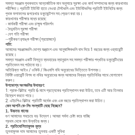
সমস্ত সরঞ্জাম পৃথকভাবে আন্তর্জাতিক মান অনুসারে সুরক্ষা এবং কার্য সম্পাদনের জন্য কারখানার
পরীক্ষিত।
প্রতিটি ইউনিট হাতে নেওয়া টেস্টগুলি এবং ইউনিটগুলির প্রতিটি ইউনিটের জন্য
পৃথক ফলাফলের রূপরেখার ডকুমেন্টেশন সহ প্রেরণ করা হয়।
কারখানার পরীক্ষার মধ্যে রয়েছে:
- কার্যকরী পরীক্ষা এবং চাক্ষুষ পরিদর্শন
- বৈদ্যুতিন সুরক্ষা পরীক্ষা
- বেগ গতি পরীক্ষা
--পুরীকরণ র‌্যাঙ্ক পরীক্ষা (প্রয়োজনে)
পাটা:
আমাদের সরঞ্জামগুলি ভোগ্য যন্ত্রাংশ এবং আনুষাঙ্গিকগুলি বাদ দিয়ে 1 বছরের জন্য ওয়্যারেন্টি
রয়েছে।
সমস্ত সরঞ্জাম একটি বিস্তৃত ব্যবহারের ম্যানুয়াল সহ সমস্ত পরীক্ষার পদ্ধতির ডকুমেন্টিংয়ের
প্রতিবেদন সহ পাঠানো হয়।
অতিরিক্ত আইও / ওকিউ / জিএমপি নথি অনুরোধের ভিত্তিতে উপলব্ধ।
নির্দিষ্ট ওয়ারেন্টি বিশদ বা নথির অনুরোধের জন্য আমাদের বিক্রয় প্রতিনিধির সাথে যোগাযোগ
করুন।
উপভোগ্য অংশগুলির উদাহরণ:
1: প্রাক-ফিল্টার: প্রতি 6 মাসে প্রত্যেকের প্রতিস্থাপন করা উচিত, তবে এটি আর তিনবার
রিফ্রেশ করতে পারে।
2: এইচপিএ ফিল্টার: প্রতিটি অর্ধেক এবং এক বছরে প্রতিস্থাপন করা উচিত।
কেন আপনি কে-লিং সংস্থাটি বেছে নিচ্ছেন?
1. উচ্চতর মানের
গুণ আমাদের সবচেয়ে বড় উদ্বেগ।
আমরা সর্বদা চেষ্টা করে যাচ্ছি
প্রথম থেকে মান উন্নতির জন্য।
2. প্রতিযোগিতামূলক মূল্য
তুলনামূলক দাম আমাদের তুলনায় একটি সুবিধা