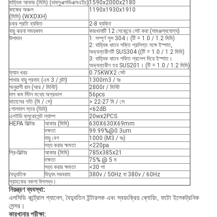
বাহ্যিক আকার (মিমি) (ডাব্লুএক্সডিএক্সএইচ)
1590x2000x2180
কাজের অঞ্চল
1190x1930x1910
(মিমি) (WXDXH)
চক্র প্রতি ব্যক্তি
2-8 ব্যক্তি
বায়ু ঝরনা সময়কাল
কারখানাটি 12 সেকেন্ডে সেট করা (সামঞ্জস্যযোগ্য)
উপাদান
1: সম্পূর্ণ সুস 304। (টি = 1.0 / 1.2 মিমি)
2: বাহ্যিক ধাতব শক্তি প্রলিপ্ত সঙ্গে ইস্পাত,
অভ্যন্তরীণটি SUS304 ((টি = 1.0 / 1.2 মিমি)
3: বাহ্যিক ধাতব শক্তি প্রলেপ দিয়ে ইস্পাত।
অভ্যন্তরীণ হয় SUS201। (টি = 1.0 / 1.2 মিমি)
ফ্যান খরচ
0.75KWX2 সেট
পাখার বায়ু প্রবাহ (এম 3 / ঘন্টা)
1300m3 / ঘঃ
অনুরাগী রান (আর / মিনিট)
2800r / মিনিট
দাগ কম স্টিল মধ্যে অগ্রভাগ
56pcs
বাতাসের গতি (মি / সে)
> 22-27 মি / সে
গোলমাল স্তর (ডিবি)
<62dB
এলইডি ফ্লুরোসেন্ট ল্যাম্প
20wx2PCS
HEPA ফিল্টার
আকার (মিমি)
630X630X69mm
দক্ষতা
99.99%@0.3um
বায়ু বেগ
1000 (M3 / ঘঃ)
সহ্য করার ক্ষমতা
<220pa
প্রি-ফিল্টার
আকার (মিমি)
785x385x21
দক্ষতা
75% @ 5 ম
সহ্য করার ক্ষমতা
<30 পা
বৈদ্যুতিক
বিদ্যুৎ সরবরাহ
380v / 50Hz বা 380v / 60Hz
গ্রাহকের নকশা উপলব্ধ।
নিয়ন্ত্রণ ব্যবস্থা:
এলসিডি কন্ট্রোল প্যানেল, বৈদ্যুতিন ইন্টারলক এবং স্বয়ংক্রিয় ব্লোয়িং, ফটো ইলেকট্রনিক
সেন্সর।
কারখানার পরীক্ষা: