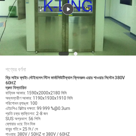
গোপনীয়তা
নীতি
পণ্যের বর্ণনা
থ্রি সাইড ব্লাইং স্টেইনলেস স্টিল ফার্মাসিউটিক্যাল ক্লিনরুম এয়ার শাওয়ার সিস্টেম 380V
60HZ
দ্রুত বিস্তারিত
বাহ্যিক আকার: 1590x2000x2180 মিমি
অভ্যন্তরীণ আকার: 1190x1930x1910 মিমি
পরিশোধন র‌্যাঙ্ক: 100
এইচপিএ ফিল্টার দক্ষতা: 99.999 %@0.3um
প্রতি চক্র ব্যক্তিগত: 2-8 জন
SUS অগ্রভাগ: 56 পিসি
ব্লোয়ার ওয়ে: তিন দিক
বায়ুর গতি:> 25 মি / সে
পাওয়ার: 380V / 50HZ বা 380V / 60HZ