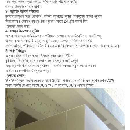
অন্যান্য.
আমরা ব্যয় কমাতে সর্বদা কঠোর পরিশ্রম করছি
এখনও উন্নতি বা মান রাখা।
3. গ্রাহক প্রথম পরিষেবা
কাস্টমাইজেশন উপর ফোকাস, আমরা আমাদের দ্বারা বিনামূল্যে নকশা প্রদান
ডিজাইনার।
কোনও প্রশ্ন এবং প্যাক থাকলে 24 ঘন্টা জবাব দিন
প্রসবের জন্য সময়।
4. সমস্ত ইন-ওয়ান সুবিধা
আমরা আপনাকে সর্ব-ইন-ওয়ান পরিষেবা দেওয়ার জন্য নিবেদিত।
আপনি শুধু
আমাদের আপনার দাবি বলুন, তাহলে আমরা আপনার চাহিদা যত্ন নেব,
নকশা আঁকুন, পরিষ্কার ঘর তৈরি করুন এবং বিক্রয়ের পরে আপনাকে সেরা সরবরাহ করুন।
5. পণ্য বৈচিত্র্য
আমরা কেবল পরিষ্কার ঘর নির্মানের কাজ হাতে নিই না
বুথ নির্মাণ ইত্যাদি, তবে রফতানি করার জন্য একটি এজেন্ট
অন্যান্য কারখানা থেকে আনুষাঙ্গিক।
আপনি সবসময় পছন্দ করতে পারেন
আমাদের কোম্পানীর উপযুক্ত পণ্য।
প্রদানের মেয়াদ:
টি / টি অগ্রিম, অর্ডার দেওয়ার আগে 30%, আপনি যখন কপি বিএল দেখেন তখন 70%
অথবা অর্ডার দেওয়ার আগে 30% টি / টি অগ্রিম, 70% এলসি দৃষ্টিতে।