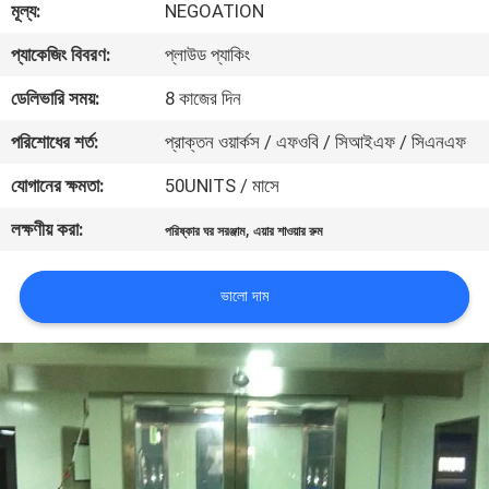
মূল্য:
NEGOATION
নিয়ন্ত্রণ
প্যাকেজিং বিবরণ:
প্লাউড প্যাকিং
আমাদের
ডেলিভারি সময়:
8 কাজের দিন
সাথে
পরিশোধের শর্ত:
প্রাক্তন ওয়ার্কস / এফওবি / সিআইএফ / সিএনএফ
যোগাযোগ
যোগানের ক্ষমতা:
50UNITS / মাসে
লক্ষণীয় করা:
,
পরিষ্কার ঘর সরঞ্জাম
এয়ার শাওয়ার রুম
খবর
ভালো দাম
মামলা
সাইট
ম্যাপ