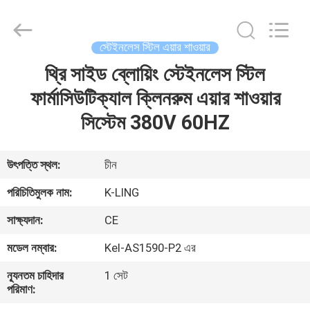
KeLing
Purification
Technology
Company.
All
স্টেইনলেস স্টিল এয়ার শাওয়ার
Rights
Reserved.
থ্রি সাইড ব্লোয়িং স্টেইনলেস স্টিল
বাড়ি
ফার্মাসিউটিক্যাল ক্লিনরুম এয়ার শাওয়ার
পণ্য
সিস্টেম 380V 60HZ
আমাদের
উৎপত্তি স্থল:
চীন
সম্বন্ধে
পরিচিতিমুলক নাম:
K-LING
সাক্ষ্যদান:
CE
কারখানা
মডেল নম্বার:
Kel-AS1590-P2 এর
পরিদর্শন
ন্যূনতম চাহিদার
1 সেট
পরিমাণ:
গুণমান