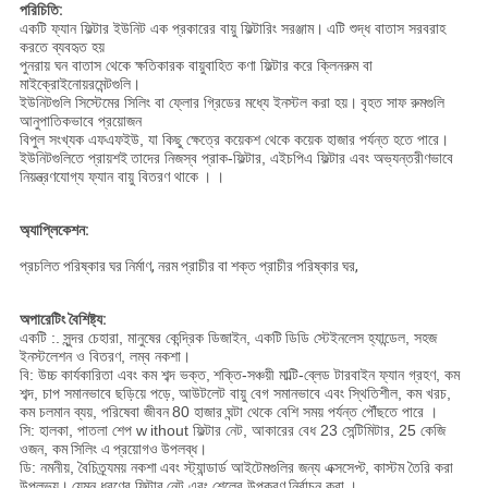
পরিচিতি:
একটি ফ্যান ফিল্টার ইউনিট এক প্রকারের বায়ু ফিল্টারিং সরঞ্জাম।
এটি শুদ্ধ বাতাস সরবরাহ
করতে ব্যবহৃত হয়
পুনরায় ঘন বাতাস থেকে ক্ষতিকারক বায়ুবাহিত কণা ফিল্টার করে ক্লিনরুম বা
মাইক্রোইনোয়রমেন্টগুলি।
ইউনিটগুলি সিস্টেমের সিলিং বা ফ্লোর গ্রিডের মধ্যে ইনস্টল করা হয়।
বৃহত সাফ রুমগুলি
আনুপাতিকভাবে প্রয়োজন
বিপুল সংখ্যক এফএফইউ, যা কিছু ক্ষেত্রে কয়েকশ থেকে কয়েক হাজার পর্যন্ত হতে পারে।
ইউনিটগুলিতে প্রায়শই
তাদের নিজস্ব প্রাক-ফিল্টার, এইচপিএ ফিল্টার এবং অভ্যন্তরীণভাবে
নিয়ন্ত্রণযোগ্য ফ্যান বায়ু বিতরণ থাকে
।
।
অ্যাপ্লিকেশন:
প্রচলিত পরিষ্কার ঘর নির্মাণ, নরম প্রাচীর বা শক্ত প্রাচীর পরিষ্কার ঘর,
অপারেটিং বৈশিষ্ট্য:
একটি :.
সুন্দর চেহারা, মানুষের কেন্দ্রিক ডিজাইন, একটি
ডিডি স্টেইনলেস হ্যান্ডেল, সহজ
ইনস্টলেশন ও বিতরণ, লম্ব নকশা।
বি: উচ্চ কার্যকারিতা এবং কম শব্দ ভক্ত,
শক্তি-সঞ্চয়ী মাল্টি-ব্লেড টারবাইন ফ্যান গ্রহণ, কম
শব্দ, চাপ সমানভাবে ছড়িয়ে পড়ে,
আউটলেট বায়ু বেগ সমানভাবে এবং স্থিতিশীল, কম খরচ,
কম চলমান ব্যয়, পরিষেবা জীবন
80 হাজার ঘন্টা থেকে বেশি সময় পর্যন্ত পৌঁছতে পারে ।
সি: হালকা, পাতলা শেপ w
ithout ফিল্টার নেট, আকারের বেধ 23 সেন্টিমিটার, 25 কেজি
ওজন, কম
সিলিং এ
প্রয়োগও
উপলব্ধ।
ডি: নমনীয়, বৈচিত্র্যময় নকশা
এবং স্ট্যান্ডার্ড আইটেমগুলির জন্য এক্সসেপ্ট, কাস্টম তৈরি করা
উপলভ্য।
যেমন ধরণের ফিল্টার
নেট এবং শেলের উপকরণ
নির্বাচন করা
।