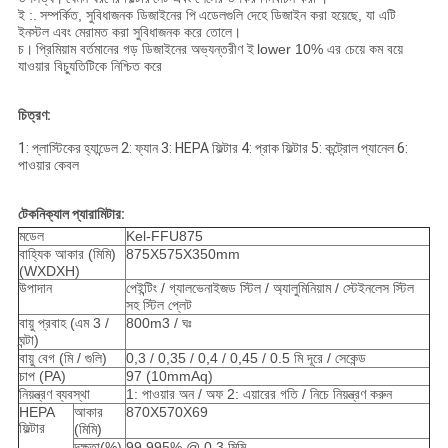
ই :.
সম্পর্কিত, সুবিধাজনক ডিজাইনের পি
এডেলগুলি দেহে ডিজাইন করা হয়েছে, যা এটি
ইনস্টল এবং মেরামত করা সুবিধাজনক করে তোলে।
চ।
প্রিমিয়াম বর্তমানের গড় ডিজাইনের অভ্যন্তরীণ ই
lower 10% এর চেয়ে কম বয়ে
যাওয়ার বিচ্যুতিটিকে নিশ্চিত করে
চিত্রণ:
1: প্লাস্টিকের হ্যান্ডেল 2: ফ্যান 3: HEPA ফিল্টার 4: প্রাক ফিল্টার 5: কন্ট্রোল প্যানেল 6:
পাওয়ার কেবল
টেকনিক্যাল প্যারামিটার:
মডেল
Kel-FFU875
বাহ্যিক আকার (মিমি)
875X575X350mm
(WXDXH)
উপাদান
পেইন্টিং / গ্যালভেনাইজড স্টিল / অ্যালুমিনিয়াম / স্টেইনলেস স্টিল
সহ স্টিল প্লেট
বায়ু প্রবাহ (এম 3 /
800m3 / ঘঃ
ঘন্টা)
বায়ু বেগ (মি / গুলি)
0,3 / 0,35 / 0,4 / 0,45 / 0.5 মি দূরে / সেকেন্ড
চাপ (PA)
97 (10mmAq)
নিয়ন্ত্রণ ব্যবস্থা
1: পাওয়ার অন / অফ 2: এয়ারের গতি / নিচে নিয়ন্ত্রণ করুন
HEPA
আকার
870X570X69
ফিল্টার
(মিমি)
দক্ষতা(%)
99.995% @ 0.3 মিমি