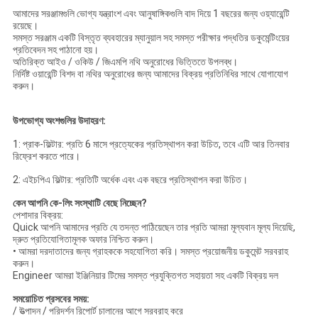
আমাদের সরঞ্জামগুলি ভোগ্য যন্ত্রাংশ এবং আনুষাঙ্গিকগুলি বাদ দিয়ে 1 বছরের জন্য ওয়্যারেন্টি
রয়েছে।
সমস্ত সরঞ্জাম একটি বিস্তৃত ব্যবহারের ম্যানুয়াল সহ সমস্ত পরীক্ষার পদ্ধতির ডকুমেন্টিংয়ের
প্রতিবেদন সহ পাঠানো হয়।
অতিরিক্ত আইও / ওকিউ / জিএমপি নথি অনুরোধের ভিত্তিতে উপলব্ধ।
নির্দিষ্ট ওয়ারেন্টি বিশদ বা নথির অনুরোধের জন্য আমাদের বিক্রয় প্রতিনিধির সাথে যোগাযোগ
করুন।
উপভোগ্য অংশগুলির উদাহরণ:
1: প্রাক-ফিল্টার: প্রতি 6 মাসে প্রত্যেকের প্রতিস্থাপন করা উচিত, তবে এটি আর তিনবার
রিফ্রেশ করতে পারে।
2: এইচপিএ ফিল্টার: প্রতিটি অর্ধেক এবং এক বছরে প্রতিস্থাপন করা উচিত।
কেন আপনি কে-লিং সংস্থাটি বেছে নিচ্ছেন?
পেশাদার বিক্রয়:
Quick আপনি আমাদের প্রতি যে তদন্ত পাঠিয়েছেন তার প্রতি আমরা মূল্যবান মূল্য দিয়েছি,
দ্রুত প্রতিযোগিতামূলক অফার নিশ্চিত করুন।
• আমরা দরদাতাদের জন্য গ্রাহককে সহযোগিতা করি।
সমস্ত প্রয়োজনীয় ডকুমেন্ট সরবরাহ
করুন।
Engineer আমরা ইঞ্জিনিয়ার টিমের সমস্ত প্রযুক্তিগত সহায়তা সহ একটি বিক্রয় দল
সময়োচিত প্রসবের সময়:
/ উত্পাদন / পরিদর্শন রিপোর্ট চালানের আগে সরবরাহ করে