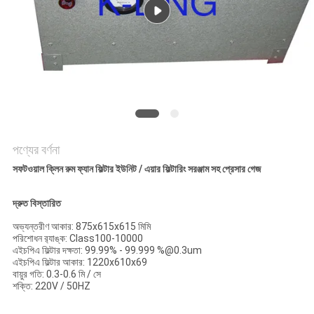
গোপনীয়তা
নীতি
পণ্যের বর্ণনা
সফটওয়াল ক্লিন রুম ফ্যান ফিল্টার ইউনিট / এয়ার ফিল্টারিং সরঞ্জাম সহ প্রেসার গেজ
দ্রুত বিস্তারিত
অভ্যন্তরীণ আকার: 875x615x615 মিমি
পরিশোধন র‌্যাঙ্ক: Class100-10000
এইচপিএ ফিল্টার দক্ষতা: 99.99% - 99.999 %@0.3um
এইচপিএ ফিল্টার আকার: 1220x610x69
বায়ুর গতি: 0.3-0.6 মি / সে
শক্তি: 220V / 50HZ