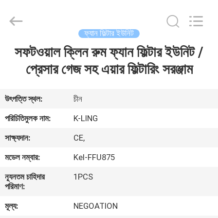
KeLing
Purification
Technology
Company.
All
ফ্যান ফিল্টার ইউনিট
Rights
Reserved.
সফটওয়াল ক্লিন রুম ফ্যান ফিল্টার ইউনিট /
বাড়ি
প্রেসার গেজ সহ এয়ার ফিল্টারিং সরঞ্জাম
পণ্য
উৎপত্তি স্থল:
চীন
আমাদের
পরিচিতিমুলক নাম:
K-LING
সম্বন্ধে
সাক্ষ্যদান:
CE,
মডেল নম্বার:
Kel-FFU875
কারখানা
ন্যূনতম চাহিদার
1PCS
পরিদর্শন
পরিমাণ:
মূল্য:
NEGOATION
গুণমান