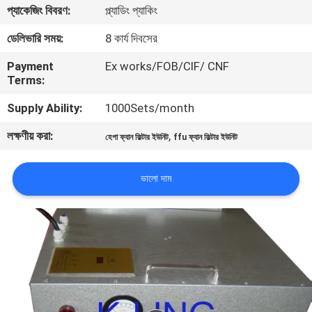
প্যাকেজিং বিবরণ:
প্ল্যাডিং প্যাকিং
নিয়ন্ত্রণ
ডেলিভারি সময়:
8 কার্য দিবসের
আমাদের
Payment
Ex works/FOB/CIF/ CNF
Terms:
সাথে
যোগাযোগ
Supply Ability:
1000Sets/month
লক্ষণীয় করা:
,
হেপা ফ্যান ফিল্টার ইউনিট
ffu ফ্যান ফিল্টার ইউনিট
খবর
ভালো দাম
মামলা
সাইট
ম্যাপ