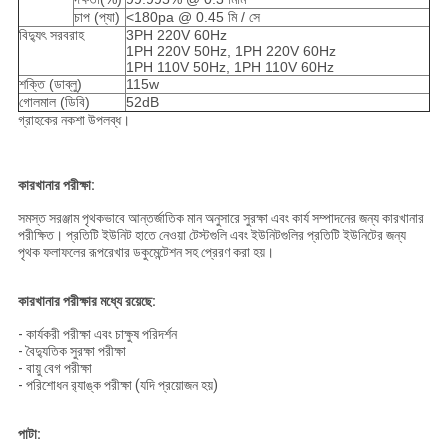
চাপ (প্যা)
<180pa @ 0.45 মি / সে
বিদ্যুৎ সরবরাহ
3PH 220V 60Hz
1PH 220V 50Hz, 1PH 220V 60Hz
1PH 110V 50Hz, 1PH 110V 60Hz
শক্তি (ডাব্লু)
115w
গোলমাল (ডিবি)
52dB
গ্রাহকের নকশা উপলব্ধ।
কারখানার পরীক্ষা:
সমস্ত সরঞ্জাম পৃথকভাবে আন্তর্জাতিক মান অনুসারে সুরক্ষা এবং কার্য সম্পাদনের জন্য কারখানার
পরীক্ষিত।
প্রতিটি ইউনিট হাতে নেওয়া টেস্টগুলি এবং ইউনিটগুলির প্রতিটি ইউনিটের জন্য
পৃথক ফলাফলের রূপরেখার ডকুমেন্টেশন সহ প্রেরণ করা হয়।
কারখানার পরীক্ষার মধ্যে রয়েছে:
- কার্যকরী পরীক্ষা এবং চাক্ষুষ পরিদর্শন
- বৈদ্যুতিক সুরক্ষা পরীক্ষা
- বায়ু বেগ পরীক্ষা
- পরিশোধন র‌্যাঙ্ক পরীক্ষা (যদি প্রয়োজন হয়)
পাটা: