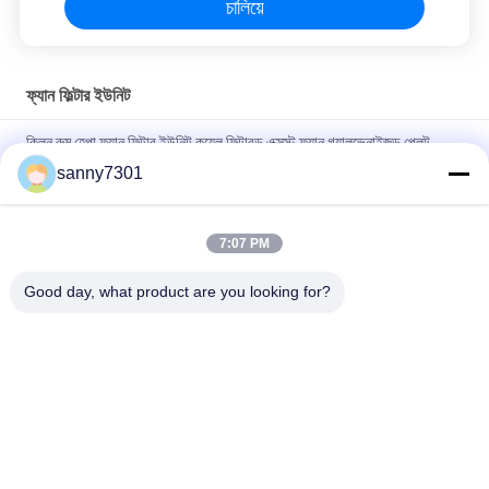
চালিয়ে
ফ্যান ফিল্টার ইউনিট
ক্লিন রুম হেপা ফ্যান ফিল্টার ইউনিট কয়েল ফিল্টারড এক্সস্ট ফ্যান গ্যালভেনাইজড প্লেট
sanny7301
সর্বোত্তম বায়ু প্রবাহ এবং পরিষ্কার রুম পরিবেশের জন্য 200 সিএফএম প্লাস্টিকের ফ্যান
ফিল্টার ইউনিট
7:07 PM
গ্যালভানাইজড শীট ফ্যান ফিল্টার ইউনিট 125 কেজি ওজনের এবং 45 ডিবি এর কম শব্দ
মাত্রার সাথে
Good day, what product are you looking for?
সব
এয়ার শাওয়ার টানেল
ক্লিনরুম এয়ার শাওয়ার
স্টেইনলেস স্টিল এয়ার 
ক্লিনরুম পাস বক্স
শাওয়ার