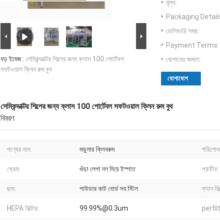
মূল্য:
Packaging Detail
ডেলিভারি সময়:
Payment Terms:
বড় ইমেজ :
সেমিকন্ডাক্টর শিল্পের জন্য ক্লাস 100 পোর্টেবল
যোগানের ক্ষমতা:
সফটওয়াল ক্লিন রুম বুথ
যোগাযোগ
সেমিকন্ডাক্টর শিল্পের জন্য ক্লাস 100 পোর্টেবল সফটওয়াল ক্লিন রুম বুথ
বিবরণ
পণ্যের নাম:
মডুলার ক্লিনরুম
পরিশোধন 
ফ্রেম:
গুঁড়া লেপা নল দিয়ে ইস্পাত
প্রাচীর:
ছাদ:
পাউডার কাট বোর্ড সহ স্টিল
ফ্যান ফি
HEPA ফিল্টার:
99.99%@0.3um
perfil