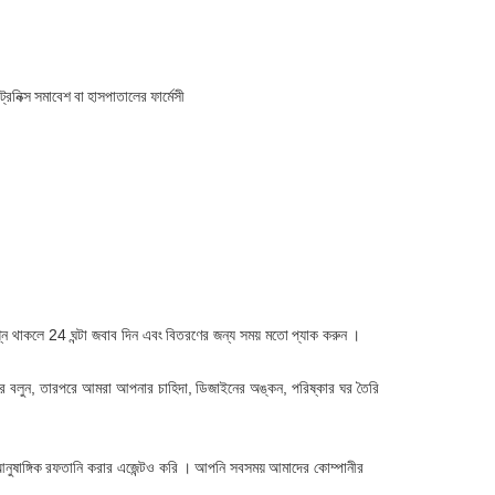
্রনিক্স সমাবেশ বা হাসপাতালের ফার্মেসী
ন থাকলে 24 ঘন্টা জবাব দিন এবং
বিতরণের জন্য সময় মতো
প্যাক করুন
।
র বলুন, তারপরে আমরা আপনার চাহিদা,
ডিজাইনের অঙ্কন, পরিষ্কার ঘর তৈরি
ুষাঙ্গিক
রফতানি করার এজেন্টও করি
।
আপনি সবসময়
আমাদের কোম্পানীর