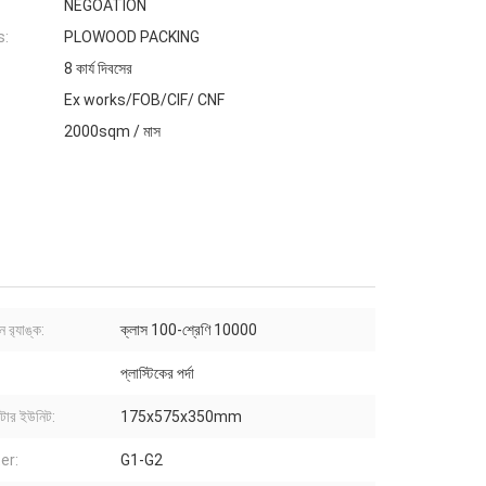
NEGOATION
s:
PLOWOOD PACKING
8 কার্য দিবসের
Ex works/FOB/CIF/ CNF
2000sqm / মাস
র‌্যাঙ্ক:
ক্লাস 100-শ্রেণি 10000
প্লাস্টিকের পর্দা
ল্টার ইউনিট:
175x575x350mm
ter:
G1-G2