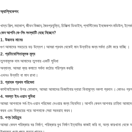
অ্যাপ্লিকেশন:
খাদ্য শিল্প, মহাকাশ, জীবন বিজ্ঞান, জৈবপ্রযুক্তি, চিকিত্সা ডিভাইস, প্লাস্টিকের ইনজেকশন মডিউল, ইলেকট
কেন আপনি কে-লিং সংস্থাটি বেছে নিচ্ছেন?
1. উচ্চতর মানের
গুণ আমাদের সবচেয়ে বড় উদ্বেগ।
আমরা
প্রথম থেকেই মান উন্নতির জন্য
সর্বদা চেষ্টা করে যাচ্ছি
।
2. প্রতিযোগিতামূলক মূল্য
তুলনামূলক দাম আমাদের তুলনায় একটি সুবিধা
অন্যান্য.
আমরা ব্যয় কমাতে সর্বদা কঠোর পরিশ্রম করছি
এখনও উন্নতি বা মান রাখা।
3. গ্রাহক প্রথম পরিষেবা
কাস্টমাইজেশন উপর ফোকাস, আমরা আমাদের
ডিজাইনার
দ্বারা বিনামূল্যে নকশা প্রদান
।
কোনও প্রশ্
4. সমস্ত ইন-ওয়ান সুবিধা
আমরা আপনাকে সর্ব-ইন-ওয়ান পরিষেবা দেওয়ার জন্য নিবেদিত।
আপনি কেবল
আপনার চাহিদা আমাদে
করব এবং বিক্রয়ের পরে আপনাকে সেরা সরবরাহ করব।
5. পণ্য বৈচিত্র্য
আমরা কেবল পরিষ্কার ঘর নির্মাণ, পরিষ্কার
বুথ নির্মাণ ইত্যাদির কাজই করি না,
অন্য কারখানা থেকে আন
উপযুক্ত পণ্য
পছন্দ করতে
পারেন।