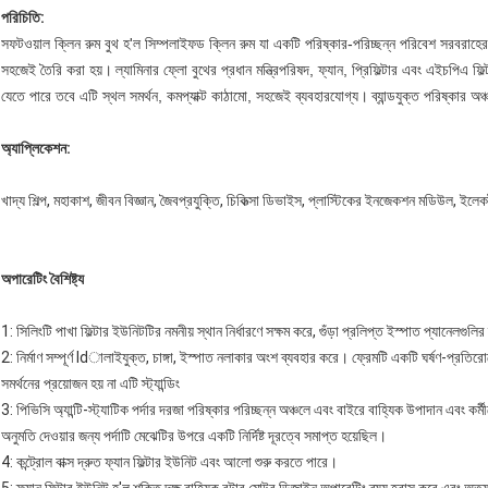
পরিচিতি:
সফটওয়াল ক্লিন রুম বুথ হ'ল সিম্পলাইফড ক্লিন রুম যা একটি পরিষ্কার-পরিচ্ছন্ন পরিবেশ সরবরাহের জ
সহজেই তৈরি করা হয়।
ল্যামিনার ফ্লো বুথের প্রধান মন্ত্রিপরিষদ, ফ্যান, প্রিফিল্টার এবং এইচপিএ ফিল
যেতে পারে তবে এটি স্থল সমর্থন, কমপ্যাক্ট কাঠামো, সহজেই ব্যবহারযোগ্য।
ব্যান্ডযুক্ত পরিষ্কার
অ্যাপ্লিকেশন:
খাদ্য শিল্প, মহাকাশ, জীবন বিজ্ঞান, জৈবপ্রযুক্তি, চিকিত্সা ডিভাইস, প্লাস্টিকের ইনজেকশন মডিউল, ইলেকট
অপারেটিং বৈশিষ্ট্য
1: সিলিংটি পাখা ফিল্টার ইউনিটটির নমনীয় স্থান নির্ধারণে সক্ষম করে, গুঁড়া প্রলিপ্ত ইস্পাত প্যানেলগ
2: নির্মাণ সম্পূর্ণ ldালাইযুক্ত, চাঙ্গা, ইস্পাত নলাকার অংশ ব্যবহার করে।
ফ্রেমটি একটি ঘর্ষণ-প্রতির
সমর্থনের প্রয়োজন হয় না এটি স্ট্যান্ডিং
3: পিভিসি অ্যান্টি-স্ট্যাটিক পর্দার দরজা পরিষ্কার পরিচ্ছন্ন অঞ্চলে এবং বাইরে বাহ্যিক উপাদান এবং কর্
অনুমতি দেওয়ার জন্য পর্দাটি মেঝেটির উপরে একটি নির্দিষ্ট দূরত্বে সমাপ্ত হয়েছিল।
4: কন্ট্রোল বাক্স দ্রুত ফ্যান ফিল্টার ইউনিট এবং আলো শুরু করতে পারে।