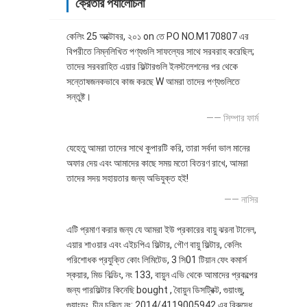
ক্রেতার পর্যালোচনা
কেলিং 25 অক্টোবর, ২০১ on তে PO NO.M170807 এর
বিপরীতে নিম্নলিখিত পণ্যগুলি সাফল্যের সাথে সরবরাহ করেছিল;
তাদের সরবরাহিত এয়ার ফিল্টারগুলি ইনস্টলেশনের পর থেকে
সন্তোষজনকভাবে কাজ করছে W আমরা তাদের পণ্যগুলিতে
সন্তুষ্ট।
—— সিম্পার ফার্ম
যেহেতু আমরা তাদের সাথে কুপারটি করি, তারা সর্বদা ভাল মানের
অফার দেয় এবং আমাদের কাছে সময় মতো বিতরণ রাখে, আমরা
তাদের সদয় সহায়তার জন্য অভিযুক্ত হই!
—— নাসির
এটি প্রমাণ করার জন্য যে আমরা ইউ প্রকারের বায়ু ঝরনা টানেল,
এয়ার শাওয়ার এবং এইচপিএ ফিল্টার, গৌণ বায়ু ফিল্টার, কেলিং
পরিশোধক প্রযুক্তি কোং লিমিটেড, 3 সি01 টিয়ান ফেং কমার্স
স্কয়ার, মিড বিল্ডিং, নং 133, বায়ুন এভি থেকে আমাদের প্রকল্পের
জন্য পারফিল্টার কিনেছি bought , বৈায়ুন ডিসট্রিক্ট, গুয়াংজু,
গুয়াংডং, চীন চুক্তি নং: 2014/4119005942 এর বিরুদ্ধে