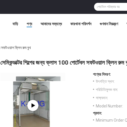
বাড়ি
পণ্য
আমাদের সম্বন্ধে
কারখানা পরিদর্শন
গুণমান নিয়ন্ত্রণ
বল সফটওয়াল ক্লিন রুম বুথ
সেমিকন্ডাক্টর শিল্পের জন্য ক্লাস 100 পোর্টেবল সফটওয়াল ক্লিন রুম ব
পণ্যের বিবরণ:
উৎপত্তি স্থল:
পরিচিতিমুলক নাম:
সাক্ষ্যদান:
Model Number:
প্রদান:
Minimum Order Q