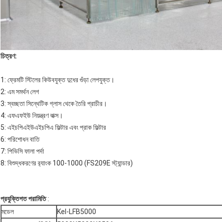
চিত্রণ:
1: ফ্রেমটি স্টিলের কিউবযুক্ত দুধের গুঁড়া লেপযুক্ত।
2: এম সমর্থন লেগ
3: স্বচ্ছতা সিন্থেটিক গ্লাস থেকে তৈরি প্রাচীর।
4: এফএফইউ নিয়ন্ত্রণ বাক্স।
5: এইচপিএইউএইচপিএ ফিল্টার এবং প্রাক ফিল্টার
6: পরিশোধন বাতি
7: পিভিসি ফালা পর্দা
8: বিশুদ্ধকরণের র‌্যাংক 100-1000 (FS209E স্ট্যান্ডার)
প্রযুক্তিগত পরামিতি
:
মডেল
Kel-LFB5000