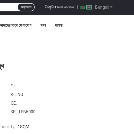
উদ্ধৃতির জন্য আবেদন
|
Bengali
অনুসন্ধান
আমাদের সাথে যোগাযোগ
খবর
মামলা
ুথ
চীন
K-LING
CE,
KEL-LFB5000
uantity:
1SQM