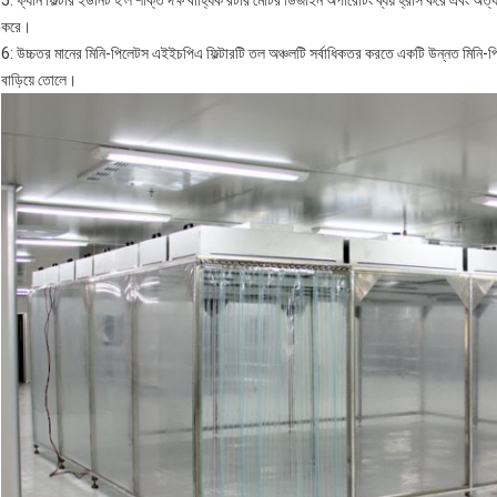
5: ফ্যান ফিল্টার ইউনিট হ'ল শক্তি দক্ষ বাহ্যিক রটার মোটর ডিজাইন অপারেটিং ব্যয় হ্রাস করে এবং অত
করে।
6: উচ্চতর মানের মিনি-পিলেটস এইইচপিএ ফিল্টারটি তল অঞ্চলটি সর্বাধিকতর করতে একটি উন্নত মিনি-পিটেড
বাড়িয়ে তোলে।