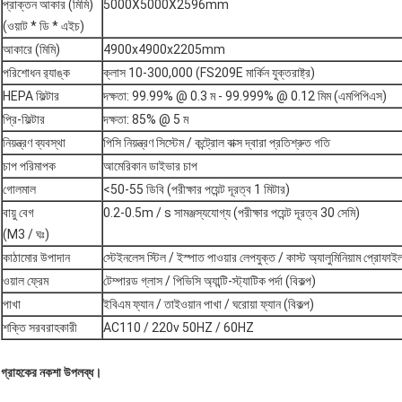
প্রাক্তন আকার (মিমি)
5000X5000X2596mm
(ওয়াট * ডি * এইচ)
আকারে (মিমি)
4900x4900x2205mm
পরিশোধন র‌্যাঙ্ক
ক্লাস 10-300,000 (FS209E মার্কিন যুক্তরাষ্ট্র)
HEPA ফিল্টার
দক্ষতা: 99.99% @ 0.3 ম - 99.999% @ 0.12 মিম (এমপিপিএস)
প্রি-ফিল্টার
দক্ষতা: 85% @ 5 ম
নিয়ন্ত্রণ ব্যবস্থা
পিসি নিয়ন্ত্রণ সিস্টেম / কন্ট্রোল বাক্স দ্বারা প্রতিশ্রুত গতি
চাপ পরিমাপক
আমেরিকান ডাইভার চাপ
গোলমাল
<50-55 ডিবি (পরীক্ষার পয়েন্ট দূরত্ব 1 মিটার)
বায়ু বেগ
0.2-0.5m / s সামঞ্জস্যযোগ্য (পরীক্ষার পয়েন্ট দূরত্ব 30 সেমি)
(M3 / ঘঃ)
কাঠামোর উপাদান
স্টেইনলেস স্টিল / ইস্পাত পাওয়ার লেপযুক্ত / কাস্ট অ্যালুমিনিয়াম প্রোফাই
ওয়াল ফ্রেম
টেম্পারড গ্লাস / পিভিসি অ্যান্টি-স্ট্যাটিক পর্দা (বিকল্প)
পাখা
ইবিএম ফ্যান / তাইওয়ান পাখা / ঘরোয়া ফ্যান (বিকল্প)
শক্তি সরবরাহকারী
AC110 / 220v 50HZ / 60HZ
গ্রাহকের নকশা উপলব্ধ।