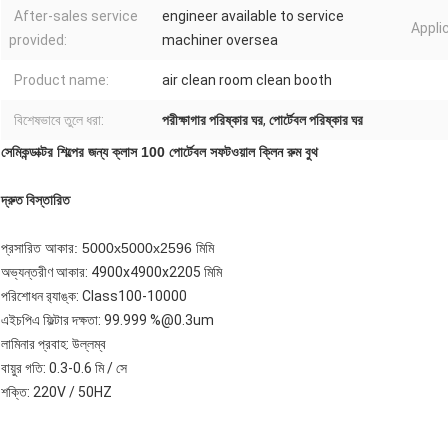
After-sales service
engineer available to service
Appli
provided:
machiner oversea
Product name:
air clean room clean booth
বিশেষভাবে তুলে ধরা:
পরীক্ষাগার পরিষ্কার ঘর
,
পোর্টেবল পরিষ্কার ঘর
সেমিকন্ডাক্টর শিল্পের জন্য ক্লাস 100 পোর্টেবল সফটওয়াল ক্লিন রুম বুথ
দ্রুত বিস্তারিত
প্রসারিত আকার: 5000x5000x2596 মিমি
অভ্যন্তরীণ আকার: 4900x4900x2205 মিমি
পরিশোধন র‌্যাঙ্ক: Class100-10000
এইচপিএ ফিল্টার দক্ষতা: 99.999 %@0.3um
লামিনার প্রবাহ: উল্লম্ব
বায়ুর গতি: 0.3-0.6 মি / সে
শক্তি: 220V / 50HZ