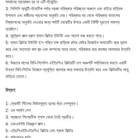
সমর্থনের প্রয়োজন হয় না এটি স্ট্যান্ডিং
3: পিভিসি অ্যান্টি-স্ট্যাটিক পর্দার দরজা পরিষ্কার পরিচ্ছন্ন অঞ্চলে এবং বাইরে বাহ্যিক
উপাদান এবং কর্মীদের প্রবেশের অনুমতি দেয়।
পরিষ্কার ঘর থেকে পরিষ্কার বাতাসের
নিষ্কাশনের অনুমতি দেওয়ার জন্য পর্দাটি মেঝেটির উপরে একটি নির্দিষ্ট দূরত্বে সমাপ্ত
হয়েছিল।
4: কন্ট্রোল বাক্স দ্রুত ফ্যান ফিল্টার ইউনিট এবং আলো শুরু করতে পারে।
5: ফ্যান ফিল্টার ইউনিট হ'ল শক্তি দক্ষ বাহ্যিক রটার মোটর ডিজাইন অপারেটিং ব্যয় হ্রাস
করে এবং অত্যন্ত কম শব্দ এবং কম্পনের স্তর থাকে, পরিষ্কার ঘরে কাজের অবস্থার উন্নতি
করে।
6: উচ্চতর মানের মিনি-পিলেটস এইইচপিএ ফিল্টারটি তল অঞ্চলটি সর্বাধিকতর করতে একটি
উন্নত মিনি-পিটেড বিচ্ছেদ প্রযুক্তি ব্যবহার করে দক্ষতার উন্নতি করে এবং ফিল্টারটির আয়ু
বাড়িয়ে তোলে।
চিত্রণ:
1: ফ্রেমটি স্টিলের কিউবযুক্ত দুধের গুঁড়া লেপযুক্ত।
2: এম সমর্থন লেগ
3: স্বচ্ছতা সিন্থেটিক গ্লাস থেকে তৈরি প্রাচীর।
4: এফএফইউ নিয়ন্ত্রণ বাক্স।
5: এইচপিএইউএইচপিএ ফিল্টার এবং প্রাক ফিল্টার
6: পরিশোধন বাতি