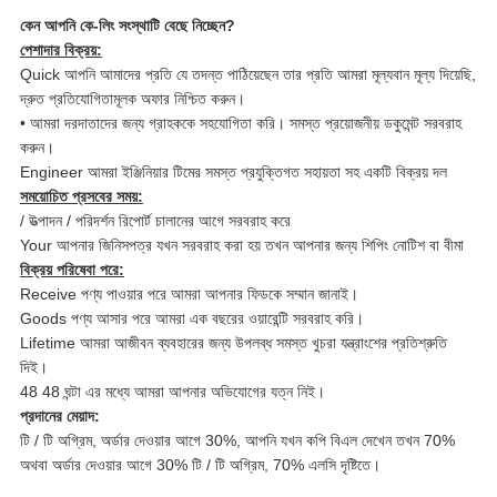
কেন আপনি কে-লিং সংস্থাটি বেছে নিচ্ছেন?
পেশাদার বিক্রয়:
Quick আপনি আমাদের প্রতি যে তদন্ত পাঠিয়েছেন তার প্রতি আমরা মূল্যবান মূল্য দিয়েছি,
দ্রুত প্রতিযোগিতামূলক অফার নিশ্চিত করুন।
• আমরা দরদাতাদের জন্য গ্রাহককে সহযোগিতা করি।
সমস্ত প্রয়োজনীয় ডকুমেন্ট সরবরাহ
করুন।
Engineer আমরা ইঞ্জিনিয়ার টিমের সমস্ত প্রযুক্তিগত সহায়তা সহ একটি বিক্রয় দল
সময়োচিত প্রসবের সময়:
/ উত্পাদন / পরিদর্শন রিপোর্ট চালানের আগে সরবরাহ করে
Your আপনার জিনিসপত্র যখন সরবরাহ করা হয় তখন আপনার জন্য শিপিং নোটিশ বা বীমা
বিক্রয় পরিষেবা পরে:
Receive পণ্য পাওয়ার পরে আমরা আপনার ফিডকে সম্মান জানাই।
Goods পণ্য আসার পরে আমরা এক বছরের ওয়ারেন্টি সরবরাহ করি।
Lifetime আমরা আজীবন ব্যবহারের জন্য উপলব্ধ সমস্ত খুচরা যন্ত্রাংশের প্রতিশ্রুতি
দিই।
48 48 ঘন্টা এর মধ্যে আমরা আপনার অভিযোগের যত্ন নিই।
প্রদানের মেয়াদ:
টি / টি অগ্রিম, অর্ডার দেওয়ার আগে 30%, আপনি যখন কপি বিএল দেখেন তখন 70%
অথবা অর্ডার দেওয়ার আগে 30% টি / টি অগ্রিম, 70% এলসি দৃষ্টিতে।