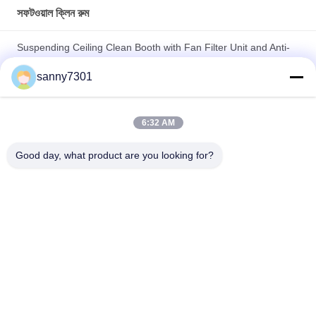
সফটওয়াল ক্লিন রুম
Suspending Ceiling Clean Booth with Fan Filter Unit and Anti-
Static PVC Floor
sanny7301
5P Temperature And Humidify Control modular Clean Room
with Modular Installation
6:32 AM
Windspeed 0.45m/s For Cleanroom Hardwall Cleanroom with
Good day, what product are you looking for?
Non-unidirectional Air Flow Design and Technology
সব
এয়ার শাওয়ার টানেল
ক্লিনরুম এয়ার শাওয়ার
স্টেইনলেস স্টিল এয়ার 
ক্লিনরুম পাস বক্স
শাওয়ার