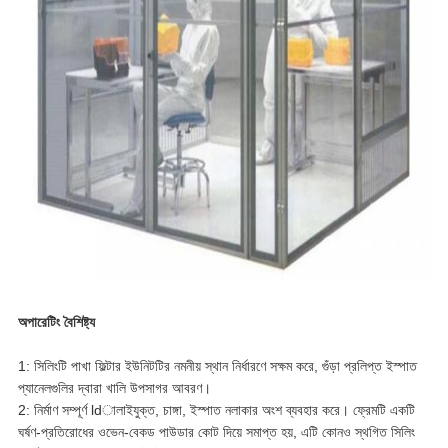
অপারেটিং বৈশিষ্ট্য
1: সিলিংটি পাখা ফিল্টার ইউনিটটির নমনীয় স্থান নির্ধারণে সক্ষম করে, গুঁড়া প্রলিপ্ত ইস্পাত
প্যানেলগুলির দ্বারা খালি উপসাগর আবরণ।
2: নির্মাণ সম্পূর্ণ ldালাইযুক্ত, চাঙ্গা, ইস্পাত নলাকার অংশ ব্যবহার করে।
ফ্রেমটি একটি
ঘর্ষণ-প্রতিরোধের ওভেন-বেকড পাউডার কোট দিয়ে সমাপ্ত হয়, এটি কোনও স্থগিত সিলিং