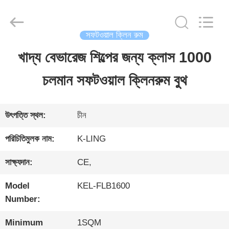
2026
KeLing
Purification
Technology
সফটওয়াল ক্লিন রুম
Company.
All
খাদ্য বেভারেজ শিল্পের জন্য ক্লাস 1000
বাড়ি
Rights
Reserved.
চলমান সফটওয়াল ক্লিনরুম বুথ
পণ্য
উৎপত্তি স্থল:
চীন
আমাদের
পরিচিতিমুলক নাম:
K-LING
সম্বন্ধে
সাক্ষ্যদান:
CE,
Model
KEL-FLB1600
কারখানা
Number:
পরিদর্শন
Minimum
1SQM