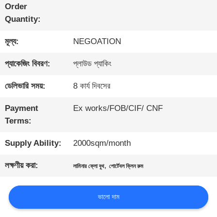
Order
Quantity:
গুণমান
মূল্য:
NEGOATION
নিয়ন্ত্রণ
প্যাকেজিং বিবরণ:
প্লাউড প্যাকিং
আমাদের
ডেলিভারি সময়:
8 কার্য দিবসের
সাথে
Payment
Ex works/FOB/CIF/ CNF
Terms:
যোগাযোগ
Supply Ability:
2000sqm/month
খবর
লক্ষণীয় করা:
,
লামিনার ফ্লো বুথ
পোর্টেবল ক্লিন রুম
মামলা
ভালো দাম