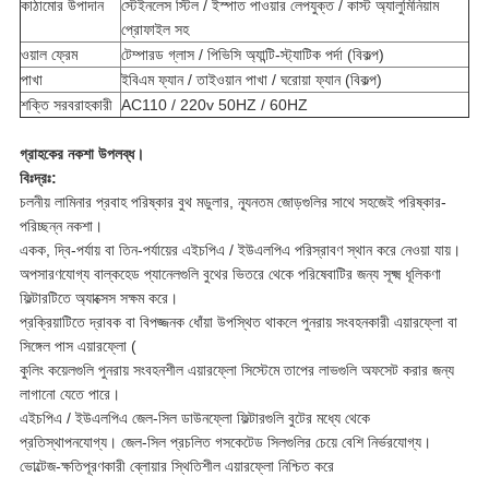
কাঠামোর উপাদান
স্টেইনলেস স্টিল / ইস্পাত পাওয়ার লেপযুক্ত / কাস্ট অ্যালুমিনিয়াম
প্রোফাইল সহ
ওয়াল ফ্রেম
টেম্পারড গ্লাস / পিভিসি অ্যান্টি-স্ট্যাটিক পর্দা (বিকল্প)
পাখা
ইবিএম ফ্যান / তাইওয়ান পাখা / ঘরোয়া ফ্যান (বিকল্প)
শক্তি সরবরাহকারী
AC110 / 220v 50HZ / 60HZ
গ্রাহকের
নকশা উপলব্ধ।
বিঃদ্রঃ:
চলনীয় লামিনার প্রবাহ পরিষ্কার বুথ মডুলার, ন্যূনতম জোড়গুলির সাথে সহজেই পরিষ্কার-
পরিচ্ছন্ন নকশা।
একক, দ্বি-পর্যায় বা তিন-পর্যায়ের এইচপিএ / ইউএলপিএ পরিস্রাবণ স্থান করে নেওয়া যায়।
অপসারণযোগ্য বাল্কহেড প্যানেলগুলি বুথের ভিতরে থেকে পরিষেবাটির জন্য সূক্ষ্ম ধূলিকণা
ফিল্টারটিতে অ্যাক্সেস সক্ষম করে।
প্রক্রিয়াটিতে দ্রাবক বা বিপজ্জনক ধোঁয়া উপস্থিত থাকলে পুনরায় সংবহনকারী এয়ারফ্লো বা
সিঙ্গেল পাস এয়ারফ্লো (
কুলিং কয়েলগুলি পুনরায় সংবহনশীল এয়ারফ্লো সিস্টেমে তাপের লাভগুলি অফসেট করার জন্য
লাগানো যেতে পারে।
এইচপিএ / ইউএলপিএ জেল-সিল ডাউনফ্লো ফিল্টারগুলি বুটের মধ্যে থেকে
প্রতিস্থাপনযোগ্য।
জেল-সিল প্রচলিত গসকেটেড সিলগুলির চেয়ে বেশি নির্ভরযোগ্য।
ভোল্টেজ-ক্ষতিপূরণকারী ব্লোয়ার স্থিতিশীল এয়ারফ্লো নিশ্চিত করে