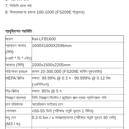
7: পিভিসি ফালা পর্দা
8: বিশুদ্ধকরণের র‌্যাংক 100-1000 (FS209E স্ট্যান্ডার)
প্রযুক্তিগত পরামিতি
:
মডেল
Kel-LFB1600
প্রাক্তন আকার
1600X1600X2596mm
(মিমি)
(ওয়াট * ডি * এইচ)
আকারে (মিমি)
1500x1500x2205mm
পরিশোধন র‌্যাঙ্ক
ক্লাস 10-300,000 (FS209E মার্কিন যুক্তরাষ্ট্র)
HEPA ফিল্টার
দক্ষতা: 99.99% @ 0.3 ম - 99.999% @ 0.12 মিম
(এমপিপিএস)
প্রি-ফিল্টার
দক্ষতা: 85% @ 5 ম
নিয়ন্ত্রণ ব্যবস্থা
পিসি নিয়ন্ত্রণ সিস্টেম / কন্ট্রোল বাক্স দ্বারা প্রতিশ্রুত গতি
চাপ পরিমাপক
আমেরিকান ডাইভার চাপ
গোলমাল
<50-55 ডিবি (পরীক্ষার পয়েন্ট দূরত্ব 1 মিটার)
বায়ু বেগ
0.2-0.5m / s সামঞ্জস্যযোগ্য (পরীক্ষার পয়েন্ট দূরত্ব 30 সেমি)
(M3 / ঘঃ)