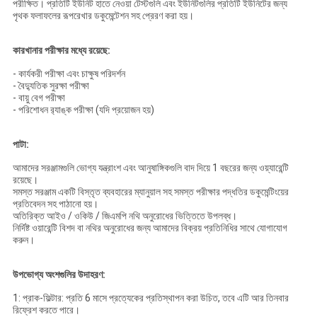
পরীক্ষিত।
প্রতিটি ইউনিট হাতে নেওয়া টেস্টগুলি এবং ইউনিটগুলির প্রতিটি ইউনিটের জন্য
পৃথক ফলাফলের রূপরেখার ডকুমেন্টেশন সহ প্রেরণ করা হয়।
কারখানার পরীক্ষার মধ্যে রয়েছে:
- কার্যকরী পরীক্ষা এবং চাক্ষুষ পরিদর্শন
- বৈদ্যুতিক সুরক্ষা পরীক্ষা
- বায়ু বেগ পরীক্ষা
- পরিশোধন র‌্যাঙ্ক পরীক্ষা (যদি প্রয়োজন হয়)
পাটা:
আমাদের সরঞ্জামগুলি ভোগ্য যন্ত্রাংশ এবং আনুষাঙ্গিকগুলি বাদ দিয়ে 1 বছরের জন্য ওয়্যারেন্টি
রয়েছে।
সমস্ত সরঞ্জাম একটি বিস্তৃত ব্যবহারের ম্যানুয়াল সহ সমস্ত পরীক্ষার পদ্ধতির ডকুমেন্টিংয়ের
প্রতিবেদন সহ পাঠানো হয়।
অতিরিক্ত আইও / ওকিউ / জিএমপি নথি অনুরোধের ভিত্তিতে উপলব্ধ।
নির্দিষ্ট ওয়ারেন্টি বিশদ বা নথির অনুরোধের জন্য আমাদের বিক্রয় প্রতিনিধির সাথে যোগাযোগ
করুন।
উপভোগ্য অংশগুলির উদাহরণ:
1: প্রাক-ফিল্টার: প্রতি 6 মাসে প্রত্যেকের প্রতিস্থাপন করা উচিত, তবে এটি আর তিনবার
রিফ্রেশ করতে পারে।