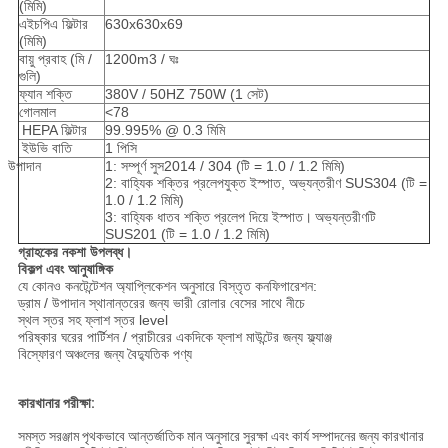
(মিমি)
এইচপিএ ফিল্টার
630x630x69
(মিমি)
বায়ু প্রবাহ (মি /
1200m3 / ঘঃ
গুলি)
ফ্যান শক্তি
380V / 50HZ 750W (1 সেট)
গোলমাল
<78
HEPA ফিল্টার
99.995% @ 0.3 মিমি
ইউভি বাতি
1 পিসি
উপাদান
1: সম্পূর্ণ সুস2014 / 304 (টি = 1.0 / 1.2 মিমি)
2: বাহ্যিক শক্তির প্রলেপযুক্ত ইস্পাত, অভ্যন্তরীণ SUS304 (টি =
1.0 / 1.2 মিমি)
3: বাহ্যিক ধাতব শক্তি প্রলেপ দিয়ে ইস্পাত।
অভ্যন্তরীণটি
SUS201 (টি = 1.0 / 1.2 মিমি)
গ্রাহকের
নকশা উপলব্ধ।
বিকল্প এবং আনুষাঙ্গিক
যে কোনও কনটেন্টেশন অ্যাপ্লিকেশন অনুসারে বিস্তৃত কনফিগারেশন:
ড্রাম / উপাদান স্থানান্তরের জন্য ভারী রোলার বেসের সাথে নীচে
স্থল স্তর সহ ফ্লাশ স্তর level
পরিষ্কার ঘরের পার্টিশন / প্রাচীরের একদিকে ফ্লাশ মাউন্টের জন্য ফ্ল্যাঞ্জ
বিস্ফোরণ অঞ্চলের জন্য বৈদ্যুতিক পণ্য
কারখানার পরীক্ষা:
সমস্ত সরঞ্জাম পৃথকভাবে আন্তর্জাতিক মান অনুসারে সুরক্ষা এবং কার্য সম্পাদনের জন্য কারখানার