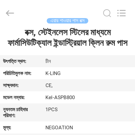
KeLing
Purification
Technology
Company.
All
এয়ার শাওয়ার পাস বক্স
Rights
Reserved.
বক্স, স্টেইনলেস স্টিলের মাধ্যমে
বাড়ি
ফার্মাসিউটিক্যাল ইন্ডাস্ট্রিয়াল ক্লিন রুম পাস
পণ্য
উৎপত্তি স্থল:
চীন
আমাদের
পরিচিতিমুলক নাম:
K-LING
সম্বন্ধে
সাক্ষ্যদান:
CE,
মডেল নম্বার:
Kel-ASPB800
কারখানা
ন্যূনতম চাহিদার
1PCS
পরিদর্শন
পরিমাণ:
মূল্য:
NEGOATION
গুণমান