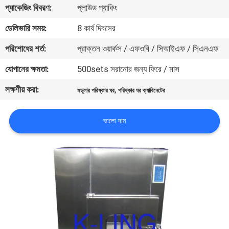
প্যাকেজিং বিবরণ:
প্লাউড প্যাকিং
নিয়ন্ত্রণ
ডেলিভারি সময়:
8 কার্য দিবসের
আমাদের
পরিশোধের শর্ত:
প্রাক্তন ওয়ার্কস / এফওবি / সিআইএফ / সিএনএফ
সাথে
যোগানের ক্ষমতা:
500sets সরানোর জন্য ফিরে / মাস
যোগাযোগ
লক্ষণীয় করা:
,
মডুলার পরিষ্কার ঘর
পরিষ্কার ঘর ক্যাবিনেটের
খবর
ভালো দাম
মামলা
সাইট
ম্যাপ