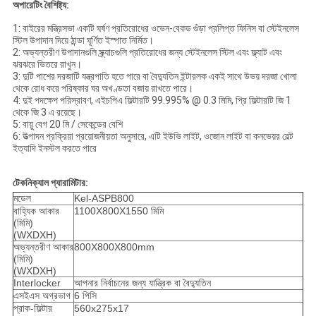
অপারেটিং বৈশিষ্ট্য:
1: বাইরের মন্ত্রিসভা একটি ঘর্ষণ প্রতিরোধের ওভেন-বেকড গুঁড়া প্রলিপ্ত ফিনিস বা স্টেইনলেস
স্টিল উপাদান দিয়ে ঠান্ডা ঘূর্ণিত ইস্পাত নির্মিত।
2: অভ্যন্তরীণ উপাদানগুলি স্ক্র্যাচগুলি প্রতিরোধের জন্য স্টেইনলেস স্টিল এবং ফ্ল্যাট এবং
ঝরঝরে ভিতরে রাখুন।
3: দুটি পাশের দরজাটি যন্ত্রপাতি হতে পারে বা বৈদ্যুতিন ইন্টারলক একই সাথে উভয় দরজা খোলা
থেকে রোধ করে পরিষ্কার ঘর অখণ্ডতা বজায় রাখতে পারে।
4: দুই পদক্ষেপ পরিস্রাবণ, এইচপিএ ফিল্টারটি 99.995% @ 0.3 মিমি, প্রি ফিল্টারটি জি 1
থেকে জি 3 এ রয়েছে।
5: বায়ু বেগ 20 মি / সেকেন্ডের বেশি
6: উত্পাদন প্রক্রিয়া প্রয়োজনীয়তা অনুসারে, এটি ইউভি লাইট, ওজোন লাইট বা কনভেয়র বেল্ট
ইত্যাদি ইনস্টল করতে পারে
টেকনিক্যাল প্যারামিটার:
মডেল
Kel-ASPB800
বাহ্যিক আকার
1100X800X1550 মিমি
(মিমি)
(WXDXH)
অভ্যন্তরীণ আকার
800X800X800mm
(মিমি)
(WXDXH)
Interlocker
আপনার নির্বাচনের জন্য যান্ত্রিক বা বৈদ্যুতিন
এসইএস অগ্রভাগ
6 পিসি
প্রাক-ফিল্টার
560x275x17