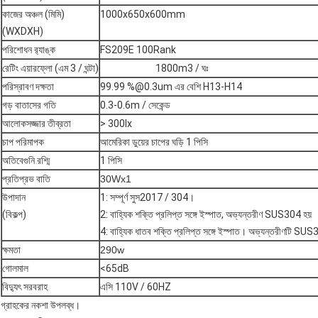
কাজের অঞ্চল (মিমি)
1000x650x600mm
(WXDXH)
পরিশোধন র‌্যাঙ্ক
FS209E 100Rank
রেটিং এয়ারফ্লো (এম 3 / ঘন্টা)
1800m3 / ঘঃ
পরিস্রাবণ দক্ষতা
99.99 %@0.3um এর বেশি H13-H14
গড় বাতাসের গতি
0.3-0.6m / সেকেন্ড
আলোকসজ্জার তীব্রতা
> 300lx
চাপ পরিমাপক
আমেরিকা ডুয়ের চাপের ঘড়ি 1 পিসি
অতিবেগুনি রশ্মি
1 পিসি
প্রতিপ্রভ বাতি
30Wx1
উপাদান
1: সম্পূর্ণ সুস2017 / 304।
(বিকল্প)
2: বাহ্যিক শক্তি প্রলিপ্ত সঙ্গে ইস্পাত, অভ্যন্তরীণ SUS304 হয়
4: বাহ্যিক ধাতব শক্তি প্রলিপ্ত সঙ্গে ইস্পাত।
অভ্যন্তরীণটি SUS
ক্ষমতা
290w
গোলমাল
<65dB
বিদ্যুৎ সরবরাহ
এসি 110V / 60HZ
গ্রাহকের নকশা উপলব্ধ।