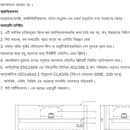
ব্যাপকভাবে ব্যবহৃত হয়
।
অ্যাপ্লিকেশন:
বায়োটেকনোলজি, ফার্মাসিউটিক্যালস, লাইফ সায়েন্সস এবং যথার্থ বৈদ্যুতিন পণ্য সংরক্ষণের ক্ষেত্র
অপারেটিং বৈশিষ্ট্য:
1: এটি সর্বাধিক চাহিদাযুক্ত ক্লিন রুম অ্যাপ্লিকেশনগুলির জন্য তৈরি করা হয়, মান, উচ্চমানের নির্ম
2: সিই মন্তব্য, কম অপারেটিং শব্দের মাত্রা সহ এলইডি নিয়ন্ত্রণ বোর্ড
3: সমস্ত আঁকা পৃষ্ঠের স্টেইনলেস স্টিল বা অ্যান্টিমাইক্রোবিয়াল লেপ দূষণকে হ্রাস করে।
সরবরাহের জন্য বায়ু প্রবাহের জন্য দীর্ঘজীবী এইচপিএ এয়ার ফিল্টার।
4: আমেরিকান ডুয়ারের চাপের অনুসারে আপনাকে এইচপিএ ফিল্টারটি নিয়মিত প্রতিস্থাপন করে।
5: অস্ট্রেলিয়া EN12469 এবং ইউরোপীয় ইউনিয়ন AS1386.5 মান, পরিষ্কার গ্রেডের নাগালের 
আন্তর্জাতিক ISO14644.1 স্ট্যান্ডার্ড CLASS5 (ইউএস ফেডারেল 209E, 100 স্তর)
:: আইকিউ, ওকিউ, পিকিউ এবং অন্যান্য সম্পর্কিত শংসাপত্র পরিষেবাদি।
7: সিই সার্টিফিকেশন।
এক বছরের ওয়ারেন্টি সময়কাল।