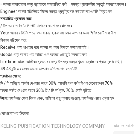
• আমরা দরদাতাদের জন্য গ্রাহককে সহযোগিতা করি।
সমস্ত প্রয়োজনীয় ডকুমেন্ট সরবরাহ করুন।
Engineer আমরা ইঞ্জিনিয়ার টিমের সমস্ত প্রযুক্তিগত সহায়তা সহ একটি বিক্রয় দল
সময়োচিত প্রসবের সময়:
/ উত্পাদন / পরিদর্শন রিপোর্ট চালানের আগে সরবরাহ করে
Your আপনার জিনিসপত্র যখন সরবরাহ করা হয় তখন আপনার জন্য শিপিং নোটিশ বা বীমা
বিক্রয় পরিষেবা পরে:
Receive পণ্য পাওয়ার পরে আমরা আপনার ফিডকে সম্মান জানাই।
Goods পণ্য আসার পরে আমরা এক বছরের ওয়ারেন্টি সরবরাহ করি।
Lifetime আমরা আজীবন ব্যবহারের জন্য উপলব্ধ সমস্ত খুচরা যন্ত্রাংশের প্রতিশ্রুতি দিই।
48 48 ঘন্টা এর মধ্যে আমরা আপনার অভিযোগের যত্ন নিই।
প্রদানের মেয়াদ:
টি / টি অগ্রিম, অর্ডার দেওয়ার আগে 30%, আপনি যখন কপি বিএল দেখেন তখন 70%
অথবা অর্ডার দেওয়ার আগে 30% টি / টি অগ্রিম, 70% এলসি দৃষ্টিতে।
,
,
ট্যাগ:
ল্যামিনার ফ্লো ক্লিন বেঞ্চ
লামিনার বায়ু প্রবাহ সরঞ্জাম
ল্যামিনার এয়ার ফ্লো হুড
যোগাযোগের ঠিকানা
KELING PURIFICATION TECHNOLOGY COMPANY
আমাদের সরাসর