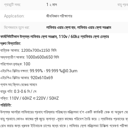
গ্যারান্টি সময়:
1 ২ মাস
বায়ু প্
Applcation:
জীববিজ্ঞান পরীক্ষাগার
বিশেষভাবে তুলে ধরা:
লামিনার এয়ার ফ্লো হুড
,
লামিনার এয়ার ফ্লো সরঞ্জাম
ফার্মাসিউটিকাল উল্লম্ব লামিনার ফ্লো সরঞ্জাম, 110v / 60hz ল্যামিনার ফ্লো চেম্বার
দ্রুত বিস্তারিত:
বাহ্যিক আকার: 1200x700x1150 মিমি
অভ্যন্তরীণ আকার: 1000x600x650 মিমি
পরিশোধন র‌্যাঙ্ক: 100
এইচপিএ ফিল্টার দক্ষতা: 99.99% - 99.999 %@0.3um
এইচপিএ ফিল্টার আকার: 920x610x69
গ্লাস সহ ক্লিন বেঞ্চের সামনে
বায়ুর গতি: 0.3-0.6 মি / সে
শক্তি: 110V / 60HZ বা 220V / 50HZ
পরিচিতি:
উল্লম্ব আলট্রা লামিনারের প্রবাহ পরিষ্কার পরিচ্ছন্ন মন্ত্রিসভা
হ'ল একটি কার্যকরী বেঞ্চ বা অনুরূপ ঘে
বায়ু প্রবাহে
কোনও কাজের
পৃষ্ঠ
জুড়ে ক্লান্ত
-মুক্ত
কাজের পরিবেশ তৈরি করে
।
ল্যামিনার প্রবাহের ক
রোধ করার জন্য ধ্রুবক ইতিবাচক চাপের মধ্যে থাকে।
লামিনার ফ্লো মন্ত্রিসভা চিকিত্সা গবেষণা পরীক্