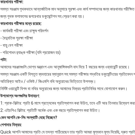
কারখানার পরীক্ষা:
সমস্ত সরঞ্জাম পৃথকভাবে আন্তর্জাতিক মান অনুসারে সুরক্ষা এবং কার্য সম্পাদনের জন্য কারখানার পরীক্ষি
জন্য পৃথক ফলাফলের রূপরেখার ডকুমেন্টেশন সহ প্রেরণ করা হয়।
কারখানার পরীক্ষার মধ্যে রয়েছে:
- কার্যকরী পরীক্ষা এবং চাক্ষুষ পরিদর্শন
- বৈদ্যুতিক সুরক্ষা পরীক্ষা
- বায়ু বেগ পরীক্ষা
- পরিশোধন র‌্যাঙ্ক পরীক্ষা (যদি প্রয়োজন হয়)
পাটা:
আমাদের সরঞ্জামগুলি ভোগ্য যন্ত্রাংশ এবং আনুষাঙ্গিকগুলি বাদ দিয়ে 1 বছরের জন্য ওয়্যারেন্টি রয়েছে।
সমস্ত সরঞ্জাম একটি বিস্তৃত ব্যবহারের ম্যানুয়াল সহ সমস্ত পরীক্ষার পদ্ধতির ডকুমেন্টিংয়ের প্রতিবেদন
অতিরিক্ত আইও / ওকিউ / জিএমপি নথি অনুরোধের ভিত্তিতে উপলব্ধ।
নির্দিষ্ট ওয়ারেন্টি বিশদ বা নথির অনুরোধের জন্য আমাদের বিক্রয় প্রতিনিধির সাথে যোগাযোগ করুন।
উপভোগ্য অংশগুলির উদাহরণ:
1: প্রাক-ফিল্টার: প্রতি 6 মাসে প্রত্যেকের প্রতিস্থাপন করা উচিত, তবে এটি আর তিনবার রিফ্রেশ ক
2: এইচপিএ ফিল্টার: প্রতিটি অর্ধেক এবং এক বছরে প্রতিস্থাপন করা উচিত।
কেন আপনি কে-লিং সংস্থাটি বেছে নিচ্ছেন?
পেশাদার বিক্রয়:
Quick আপনি আমাদের প্রতি যে তদন্ত পাঠিয়েছেন তার প্রতি আমরা মূল্যবান মূল্য দিয়েছি, দ্রুত প্