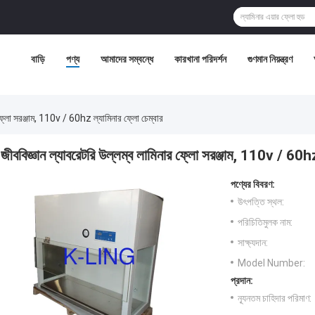
বাড়ি
পণ্য
আমাদের সম্বন্ধে
কারখানা পরিদর্শন
গুণমান নিয়ন্ত্রণ
 ফ্লো সরঞ্জাম, 110v / 60hz ল্যামিনার ফ্লো চেম্বার
জীববিজ্ঞান ল্যাবরেটরি উল্লম্ব লামিনার ফ্লো সরঞ্জাম, 110v / 60hz
পণ্যের বিবরণ:
উৎপত্তি স্থল:
পরিচিতিমুলক নাম:
সাক্ষ্যদান:
Model Number:
প্রদান:
ন্যূনতম চাহিদার পরিমাণ: