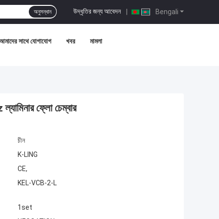
উদ্ধৃতির জন্য আবেদন
|
Bengali
অনুসন্ধান
আমাদের সাথে যোগাযোগ
খবর
মামলা
 ল্যামিনার ফ্লো চেম্বার
চীন
K-LING
CE,
KEL-VCB-2-L
1set