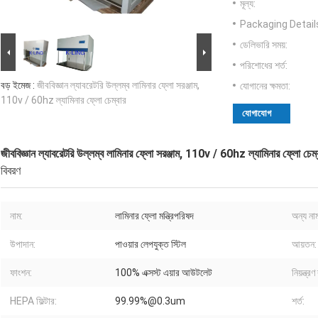
মূল্য:
Packaging Detail
ডেলিভারি সময়:
পরিশোধের শর্ত:
বড় ইমেজ :
জীববিজ্ঞান ল্যাবরেটরি উল্লম্ব লামিনার ফ্লো সরঞ্জাম,
যোগানের ক্ষমতা:
110v / 60hz ল্যামিনার ফ্লো চেম্বার
যোগাযোগ
জীববিজ্ঞান ল্যাবরেটরি উল্লম্ব লামিনার ফ্লো সরঞ্জাম, 110v / 60hz ল্যামিনার ফ্লো চেম্
বিবরণ
নাম:
লামিনার ফ্লো মন্ত্রিপরিষদ
অন্য না
উপাদান:
পাওয়ার লেপযুক্ত স্টিল
আয়তন:
ফাংশন:
100% এক্সস্ট এয়ার আউটলেট
নিয়ন্ত্রণ
HEPA ফিল্টার:
99.99%@0.3um
শর্ত: