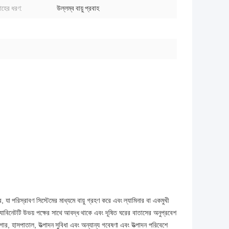
রবাহের ধরণ:
উল্লম্ব বায়ু প্রবাহ
র, যা
পরিস্রাবণ সিস্টেমের মাধ্যমে বায়ু গ্রহণ করে এবং
ল্যামিনার বা একমুখী
্যাবিনেটটি
উভয় পক্ষের সাথে
আবদ্ধ
থাকে এবং দূষিত ঘরের বাতাসের অনুপ্রবেশ
ষাগার, হাসপাতাল, উত্পাদন
সুবিধা এবং অন্যান্য গবেষণা এবং উত্পাদন পরিবেশে