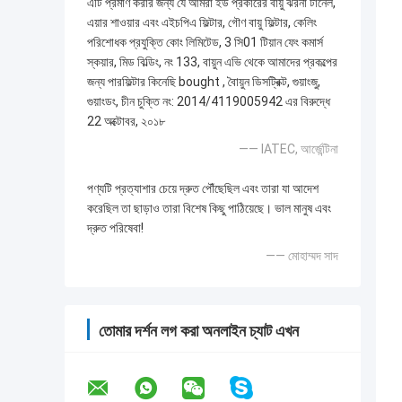
এটি প্রমাণ করার জন্য যে আমরা ইউ প্রকারের বায়ু ঝরনা টানেল,
এয়ার শাওয়ার এবং এইচপিএ ফিল্টার, গৌণ বায়ু ফিল্টার, কেলিং
পরিশোধক প্রযুক্তি কোং লিমিটেড, 3 সি01 টিয়ান ফেং কমার্স
স্কয়ার, মিড বিল্ডিং, নং 133, বায়ুন এভি থেকে আমাদের প্রকল্পের
জন্য পারফিল্টার কিনেছি bought , বৈায়ুন ডিসট্রিক্ট, গুয়াংজু,
গুয়াংডং, চীন চুক্তি নং: 2014/4119005942 এর বিরুদ্ধে
22 অক্টোবর, ২০১৮
—— IATEC, আর্জেন্টিনা
পণ্যটি প্রত্যাশার চেয়ে দ্রুত পৌঁছেছিল এবং তারা যা আদেশ
করেছিল তা ছাড়াও তারা বিশেষ কিছু পাঠিয়েছে। ভাল মানুষ এবং
দ্রুত পরিষেবা!
—— মোহাম্মদ সাদ
তোমার দর্শন লগ করা অনলাইন চ্যাট এখন