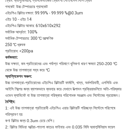
ফ্রেম: অ্যালুমিনিয়াম, গ্যালভেনাইজড ফ্রেম বা স্টেইনলেস স্টিল ফ্রেম
গসকেট: উচ্চ টেম্পারচার গ্যাসকেট
এইচপিএ ফিল্টার দক্ষতা: 99.99% - 99.999 %@0.3um
এইচ 10 - এইচ 14
এইচপিএ ফিল্টার আকার: 610x610x292
সর্বাধিক আর্দ্রতা: 100%
সর্বাধিক টেম্পারচার: 300 ℃ তাত্ক্ষণিক
250 ℃ ধ্রুবক
প্রতিরোধ: <200pa
কর্মক্ষমতা:
উচ্চ দক্ষতা, কম প্রতিরোধের এবং পর্যাপ্ত পরিমাণে ধূলিকণা ধারণ ক্ষমতা 250-200 ℃
থেকে উচ্চ তাপমাত্রা সহ্য করে ℃
অ্যাপ্লিকেশন অঞ্চল:
উচ্চ তাপমাত্রা-প্রতিরোধের এইচপিএ ফিল্টারটি ফার্মাসি, খাদ্য, অর্ধপরিবাহী, এলসিডি এবং
আইসি শিল্পের জন্য ব্যাপকভাবে ব্যবহার করে যেখানে উত্পাদন প্রক্রিয়াগুলিতে অতি-পরিষ্কার
ওভেন ক্যাবিনেট বা উচ্চ তাপমাত্রা পরিষ্কার পরিশোধক সরঞ্জাম এবং সিস্টেমের প্রয়োজন।
বৈশিষ্ট্য:
1: এই উচ্চ তাপমাত্রা প্রতিরোধী এইচপিএ এয়ার ফিল্টারটি পরিচ্ছন্ন সিস্টেমে পরিশেষে
পরিস্রাবণ হয়
কণা ফিল্টার জন্য 0.3um চেয়ে বেশি।
2: ফিল্টার মিডিয়া আল্ট্রা-পাতলা কাচের ফাইবার এবং 0.035 মিমি অ্যালুমিনিয়াম ফয়েল