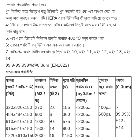
স্পেসার প্রতিটিতে গ্রহণ করে
খুব নিয়মিত যাতে রিফ্রেশ বায়ু মিডিয়াটি খুব সহজেই যায় এবং এই অঞ্চলে সেরা হয়
অন্য হাত ব্যবহার করুন, এটি HEPA এয়ার ফিল্টারটির তীব্রতা বাড়িয়ে তুলতে পারে।
4: মিডিয়া চারপাশে উচ্চ তাপমাত্রা অজৈব আঠালো সিলান্ট যাতে এয়ার ফিল্টার ছাড়া
কোন বায়ু ফাঁস।
5: এই এয়ার ফিল্টারটি সিলিকন ছাড়াই সর্বোচ্চ 400 ℃ সহ্য করতে পারে
6: লেজার প্রতিটি বায়ু ফিল্টার এক এক করে স্ক্যান করতে।
7: এইচপিএ এয়ার ফিল্টার দক্ষতার ব্যাপ্তি: এইচ 10, এইচ 11, এইচ 12, এইচ 13, এইচ
14
99.9-99.999%@0.3um (EN1822)
মাত্রা এবং পরামিতি:
মাত্রা
বাতাসের
মিডিয়া
ধুলো ধরি
প্রাথমিক
চূড়ান্ত
দক্ষতা
(ওয়াট * এইচ * ডি)
প্রবাহ
অঞ্চল
(ছ)
প্রতিরোধের
সহ্য করার
(0.3um)
(মিমি)
(M3 /
(মি 2)
(by0.5m /
ক্ষমতা
ঘঃ)
সেকেন্ড)
320x320x150
270
2.6
155
<200pa
400pa-
>
600pa
99.99%
484x484x150
600
6
360
<200pa
H13-
610x610x150
1000
9.6
575
<200pa
H14
915x610x150
1500
14
900
<200pa
1220x610x150
2000
19
1150
<200pa