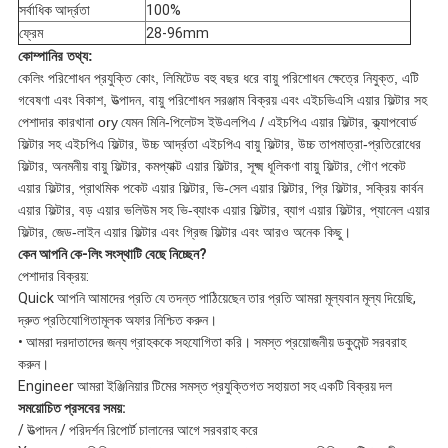
সর্বাধিক আর্দ্রতা
100%
ফ্রেম
28-96mm
কোম্পানির তথ্য:
কেলিং পরিশোধন প্রযুক্তি কোং, লিমিটেড বহু বছর ধরে বায়ু পরিশোধন ক্ষেত্রে নিযুক্ত, এটি
গবেষণা এবং বিকাশ, উত্পাদন, বায়ু পরিশোধন সরঞ্জাম বিক্রয় এবং এইচভিএসি এয়ার ফিল্টার সহ
পেশাদার কারখানা ory
যেমন মিনি-পিলেটস ইউএলপিএ / এইচপিএ এয়ার ফিল্টার, ক্ল্যাপবোর্ড
ফিল্টার সহ এইচপিএ ফিল্টার, উচ্চ আর্দ্রতা এইচপিএ বায়ু ফিল্টার, উচ্চ তাপমাত্রা-প্রতিরোধের
ফিল্টার, অনমনীয় বায়ু ফিল্টার, কমপ্যাক্ট এয়ার ফিল্টার, সূক্ষ্ম ধূলিকণা বায়ু ফিল্টার, গৌণ পকেট
এয়ার ফিল্টার, প্রাথমিক পকেট এয়ার ফিল্টার, ভি-সেল এয়ার ফিল্টার, প্রি ফিল্টার, সক্রিয় কার্বন
এয়ার ফিল্টার, বড় এয়ার ভলিউম সহ ভি-ব্যাংক এয়ার ফিল্টার, ব্যাগ এয়ার ফিল্টার, প্যানেল এয়ার
ফিল্টার, জেড-লাইন এয়ার ফিল্টার এবং গ্রিজ ফিল্টার এবং আরও অনেক কিছু।
কেন আপনি কে-লিং সংস্থাটি বেছে নিচ্ছেন?
পেশাদার বিক্রয়:
Quick আপনি আমাদের প্রতি যে তদন্ত পাঠিয়েছেন তার প্রতি আমরা মূল্যবান মূল্য দিয়েছি,
দ্রুত প্রতিযোগিতামূলক অফার নিশ্চিত করুন।
• আমরা দরদাতাদের জন্য গ্রাহককে সহযোগিতা করি।
সমস্ত প্রয়োজনীয় ডকুমেন্ট সরবরাহ
করুন।
Engineer আমরা ইঞ্জিনিয়ার টিমের সমস্ত প্রযুক্তিগত সহায়তা সহ একটি বিক্রয় দল
সময়োচিত প্রসবের সময়:
/ উত্পাদন / পরিদর্শন রিপোর্ট চালানের আগে সরবরাহ করে