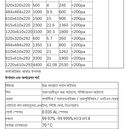
320x320x220
500
4
245
<200pa
484x484x220
1000
9.5
600
<200pa
610x610x220
1500
15
906
<200pa
915x610x220
2300
22.6
1360
<200pa
1220x610x220
3100
30.3
1800
<200pa
320x320x292
600
5.7
350
<200pa
484x484x292
1350
13
800
<200pa
610x610x292
2200
21
1262
<200pa
915x610x292
3300
31
1900
<200pa
1220x610x292
4400
42,08
2530
<200pa
কাস্টমাইজড আকার উপলব্ধ
উপাদান এবং অপারেশন শর্ত:
মিডিয়া
উচ্চ আর্দ্রতা গ্লাস ফাইবার
সিল
গরম দ্রবীভূত করা আঠালো, পলিউরেথেন আঠালো
ফ্রেম
প্লাস্টিক / গ্যালভেনাইজড / অ্যালুমিনিয়াম / এসইএস ফ্রেম
গোটানো পাল বমাস্তুলদণ্ডের
ইভা, পিইউ ফেনা, নিওপ্রেইন
প্লেট স্পেসার
0.035 AL স্পেসার
দক্ষতা
99.97% -99.999% H13-H14
সর্বোচ্চ তাপমাত্রা
70 ° C