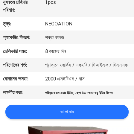
ন্যূনতম চাহিদার
1pcs
পরিমাণ:
গুণমান
মূল্য:
NEGOATION
নিয়ন্ত্রণ
প্যাকেজিং বিবরণ:
শক্ত কাগজ
আমাদের
ডেলিভারি সময়:
8 কাজের দিন
সাথে
পরিশোধের শর্ত:
প্রাক্তন ওয়ার্কস / এফওবি / সিআইএফ / সিএনএফ
যোগাযোগ
যোগানের ক্ষমতা:
2000 এসইটিএস / মাস
লক্ষণীয় করা:
,
পরিষ্কার রুম এয়ার ফিল্টার
হেপা উচ্চ দক্ষতা বায়ু ফিল্টার বিশেষ
খবর
ভালো দাম
মামলা