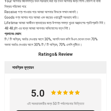
Your আপনার জিনিসপত্র যখন সরবরাহ করা হয় তখন আপনার জন্য শিপিং নোটিশ বা বীমা
বিক্রয় পরিষেবা পরে:
Receive পণ্য পাওয়ার পরে আমরা আপনার ফিডকে সম্মান জানাই।
Goods পণ্য আসার পরে আমরা এক বছরের ওয়ারেন্টি সরবরাহ করি।
Lifetime আমরা আজীবন ব্যবহারের জন্য উপলব্ধ সমস্ত খুচরা যন্ত্রাংশের প্রতিশ্রুতি দিই।
48 48 ঘন্টা এর মধ্যে আমরা আপনার অভিযোগের যত্ন নিই।
প্রদানের মেয়াদ:
টি / টি অগ্রিম, অর্ডার দেওয়ার আগে 30%, আপনি যখন কপি বিএল দেখেন তখন 70%
অথবা অর্ডার দেওয়ার আগে 30% টি / টি অগ্রিম, 70% এলসি দৃষ্টিতে।
Ratings& Review
সামগ্রিক মূল্যায়ন
5.0
এই সরবরাহকারীর জন্য 50 টি পর্যালোচনার ভিত্তিতে