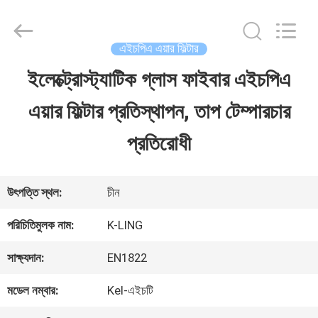
2026
KeLing
Purification
Technology
এইচপিএ এয়ার ফিল্টার
Company.
All
ইলেক্ট্রোস্ট্যাটিক গ্লাস ফাইবার এইচপিএ
বাড়ি
Rights
Reserved.
এয়ার ফিল্টার প্রতিস্থাপন, তাপ টেম্পারচার
পণ্য
প্রতিরোধী
আমাদের
উৎপত্তি স্থল:
চীন
সম্বন্ধে
পরিচিতিমুলক নাম:
K-LING
সাক্ষ্যদান:
EN1822
কারখানা
মডেল নম্বার:
Kel-এইচটি
পরিদর্শন