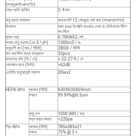
(ডাব্লুএক্সডিএক্সএইচ)
চক্র প্রতি ব্যক্তি
2-4 জন
বায়ু ঝরনা সময়কাল
কারখানাটি 12 সেকেন্ডে সেট করা (সামঞ্জস্যযোগ্য)
উপাদান
সাদা রঙের ইপোক্সি পাওয়ার-লেপা বা স্টেইনলেস স্টিল
সহ স্টিল
ফ্যান খরচ
0.75KWX2 সেট
পাখার বায়ু প্রবাহ (এম 3 / ঘন্টা)
1300m3 / ঘঃ
অনুরাগী রান (আর / মিনিট)
2800r / মিনিট
দাগ কম স্টিল মধ্যে অগ্রভাগ
32pcs
বাতাসের গতি (মি / সে)
> 22-27 মি / সে
গোলমাল স্তর (ডিবি)
<62dB
এলইডি ফ্লুরোসেন্ট ল্যাম্প
20wx2
HEPA ফিল্টার
আকার (মিমি)
630X630X69mm
দক্ষতা
99.99%@0.3um
বায়ু বেগ
1000 (M3 / ঘঃ)
সহ্য করার ক্ষমতা
<220pa
প্রি-ফিল্টার
আকার (মিমি)
785x385x21
দক্ষতা
75% @ 5 ম