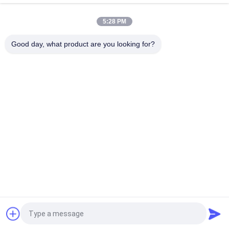
ক্লিনরুম প্রকল্পের জন্য স্টেইনলেস স্টিল প্লেট মডুলার এয়ার শাওয়ার
5:28 PM
সিই এবং রোএইচএস এয়ার ফ্লো 1300 এম 3 / এইচ সহ অটোমেটেড স্লাইডিং ডোর
ক্লিনরুম এয়ার শাওয়ার
Good day, what product are you looking for?
সব
এয়ার শাওয়ার টানেল
ক্লিনরুম এয়ার শাওয়ার
স্টেইনলেস স্টিল এয়ার 
ক্লিনরুম পাস বক্স
শাওয়ার
এয়ার শাওয়ার পাস বক্স
বুথ বিতরণ
সফটওয়াল ক্লিন রুম
ফ্যান ফিল্টার ইউনিট
উদ্ধৃতির জন্য আবেদন