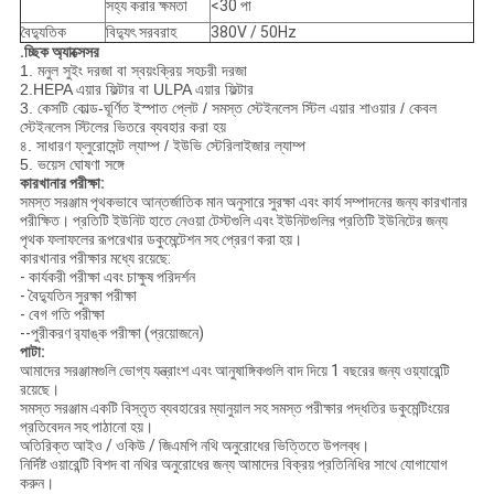
সহ্য করার ক্ষমতা
<30 পা
বৈদ্যুতিক
বিদ্যুৎ সরবরাহ
380V / 50Hz
.চ্ছিক অ্যাক্সেসর
1. মনুল সুইং দরজা বা স্বয়ংক্রিয় সহচরী দরজা
2.HEPA এয়ার ফিল্টার বা ULPA এয়ার ফিল্টার
3. কেসটি কোল্ড-ঘূর্ণিত ইস্পাত প্লেট / সমস্ত স্টেইনলেস স্টিল এয়ার শাওয়ার / কেবল
স্টেইনলেস স্টিলের ভিতরে ব্যবহার করা হয়
৪. সাধারণ ফ্লুরোসেন্ট ল্যাম্প / ইউভি স্টেরিলাইজার ল্যাম্প
5. ভয়েস ঘোষণা সঙ্গে
কারখানার পরীক্ষা:
সমস্ত সরঞ্জাম পৃথকভাবে আন্তর্জাতিক মান অনুসারে সুরক্ষা এবং কার্য সম্পাদনের জন্য কারখানার
পরীক্ষিত।
প্রতিটি ইউনিট হাতে নেওয়া টেস্টগুলি এবং ইউনিটগুলির প্রতিটি ইউনিটের জন্য
পৃথক ফলাফলের রূপরেখার ডকুমেন্টেশন সহ প্রেরণ করা হয়।
কারখানার পরীক্ষার মধ্যে রয়েছে:
- কার্যকরী পরীক্ষা এবং চাক্ষুষ পরিদর্শন
- বৈদ্যুতিন সুরক্ষা পরীক্ষা
- বেগ গতি পরীক্ষা
--পুরীকরণ র‌্যাঙ্ক পরীক্ষা (প্রয়োজনে)
পাটা:
আমাদের সরঞ্জামগুলি ভোগ্য যন্ত্রাংশ এবং আনুষাঙ্গিকগুলি বাদ দিয়ে 1 বছরের জন্য ওয়্যারেন্টি
রয়েছে।
সমস্ত সরঞ্জাম একটি বিস্তৃত ব্যবহারের ম্যানুয়াল সহ সমস্ত পরীক্ষার পদ্ধতির ডকুমেন্টিংয়ের
প্রতিবেদন সহ পাঠানো হয়।
অতিরিক্ত আইও / ওকিউ / জিএমপি নথি অনুরোধের ভিত্তিতে উপলব্ধ।
নির্দিষ্ট ওয়ারেন্টি বিশদ বা নথির অনুরোধের জন্য আমাদের বিক্রয় প্রতিনিধির সাথে যোগাযোগ
করুন।