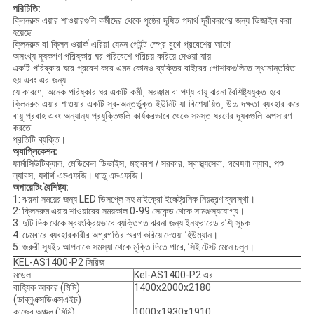
পরিচিতি:
ক্লিনরুম এয়ার শাওয়ারগুলি কর্মীদের থেকে পৃষ্ঠের দূষিত পদার্থ দূরীকরণের জন্য ডিজাইন করা
হয়েছে
ক্লিনরুম বা ক্লিন ওয়ার্ক এরিয়া যেমন পেইন্ট স্প্রে বুথে প্রবেশের আগে
অসংখ্য দূষকগণ পরিষ্কার ঘর পরিবেশে পরিচয় করিয়ে দেওয়া যায়
একটি পরিষ্কার ঘরে প্রবেশ করে এমন কোনও ব্যক্তির বাইরের পোশাকগুলিতে স্থানান্তরিত
হয় এবং এর জন্য
যে কারণে, অনেক পরিষ্কার ঘর একটি কর্মী, সরঞ্জাম বা পণ্য বায়ু ঝরনা বৈশিষ্ট্যযুক্ত হবে
ক্লিনরুম এয়ার শাওয়ার একটি স্ব-অন্তর্ভুক্ত ইউনিট যা বিশেষায়িত, উচ্চ দক্ষতা ব্যবহার করে
বায়ু প্রবাহ এবং অন্যান্য প্রযুক্তিগুলি কার্যকরভাবে থেকে সমস্ত ধরণের দূষকগুলি অপসারণ
করতে
প্রতিটি ব্যক্তি।
অ্যাপ্লিকেশন:
ফার্মাসিউটিক্যাল, মেডিকেল ডিভাইস, মহাকাশ / সরকার, স্বাস্থ্যসেবা, গবেষণা ল্যাব, পশু
ল্যাবস, যথার্থ এমএফজি।
ধাতু
এমএফজি।
অপারেটিং বৈশিষ্ট্য:
1: ঝরনা সময়ের জন্য LED ডিসপ্লে সহ মাইক্রো ইলেক্ট্রনিক নিয়ন্ত্রণ ব্যবস্থা।
2: ক্লিনরুম এয়ার শাওয়ারের সময়কাল 0-99 সেকেন্ড থেকে সামঞ্জস্যযোগ্য।
3: দুটি দিক থেকে স্বয়ংক্রিয়ভাবে ব্যক্তিগত ঝরনা জন্য ইনফ্রারেড রশ্মি সূচক
4: চেম্বারে ব্যবহারকারীর অগ্রগতির স্মরণ করিয়ে দেওয়া হিউম্যান।
5: জরুরী স্যুইচ আপনাকে সমস্যা থেকে মুক্তি দিতে পারে, সিই টেস্ট মেনে চলুন।
KEL-AS1400-P2 সিরিজ
মডেল
Kel-AS1400-P2 এর
বাহ্যিক আকার (মিমি)
1400x2000x2180
(ডাব্লুএক্সডিএক্সএইচ)
কাজের অঞ্চল (মিমি)
1000x1930x1910