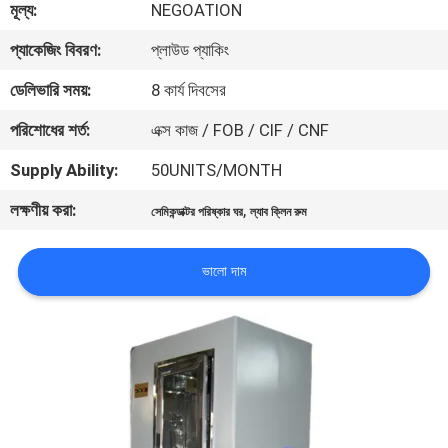
মূল্য:
NEGOATION
নিয়ন্ত্রণ
প্যাকেজিং বিবরণ:
প্লাউড প্যাকিং
আমাদের
ডেলিভারি সময়:
8 কার্য দিবসের
সাথে
পরিশোধের শর্ত:
এক্স কাজ / FOB / CIF / CNF
যোগাযোগ
Supply Ability:
50UNITS/MONTH
লক্ষণীয় করা:
,
সেমিকন্ডাক্টর পরিষ্কার ঘর
ল্যাব ক্লিন রুম
খবর
ভালো দাম
মামলা
সাইট
ম্যাপ