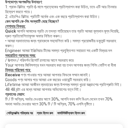
উপভোগ্য অংশগুলির উদাহরণ:
1: প্রাক-ফিল্টার: প্রতি 6 মাসে প্রত্যেকের প্রতিস্থাপন করা উচিত, তবে এটি আর তিনবার
রিফ্রেশ করতে পারে।
2: এইচপিএ ফিল্টার: প্রতিটি অর্ধেক এবং এক বছরে প্রতিস্থাপন করা উচিত।
কেন আপনি কে-লিং সংস্থাটি বেছে নিচ্ছেন?
পেশাদার বিক্রয়:
Quick
আপনি আমাদের প্রতি যে তদন্ত পাঠিয়েছেন তার প্রতি আমরা মূল্যবান মূল্য দিয়েছি,
দ্রুত প্রতিযোগিতামূলক অফার নিশ্চিত করুন।
• আমরা দরদাতাদের জন্য গ্রাহককে সহযোগিতা করি।
সমস্ত প্রয়োজনীয় ডকুমেন্ট সরবরাহ
করুন।
Engineer আমরা ইঞ্জিনিয়ার টিমের সমস্ত প্রযুক্তিগত সহায়তা সহ একটি বিক্রয় দল
সময়োচিত প্রসবের সময়:
/ উত্পাদন / পরিদর্শন রিপোর্ট চালানের আগে সরবরাহ করে
Your আপনার জিনিসপত্র যখন সরবরাহ করা হয় তখন আপনার জন্য শিপিং নোটিশ বা বীমা
বিক্রয় পরিষেবা পরে:
Receive
পণ্য পাওয়ার পরে আমরা আপনার ফিডকে সম্মান জানাই।
Goods পণ্য আসার পরে আমরা এক বছরের ওয়ারেন্টি সরবরাহ করি।
Lifetime আমরা আজীবন ব্যবহারের জন্য উপলব্ধ সমস্ত খুচরা যন্ত্রাংশের প্রতিশ্রুতি দিই।
48 48 ঘন্টা এর মধ্যে আমরা আপনার অভিযোগের যত্ন নিই।
প্রদানের মেয়াদ:
টি / টি অগ্রিম, অর্ডার দেওয়ার আগে 30%, আপনি যখন কপি বিএল দেখেন তখন 70%
অথবা অর্ডার দেওয়ার আগে 30% টি / টি অগ্রিম, 70% এলসি দৃষ্টিতে।
সেমিকন্ডাক্টর পরিষ্কার ঘর
ল্যাব ক্লিন রুম
ফার্মাসিউটিক্যাল ক্লিন রুম