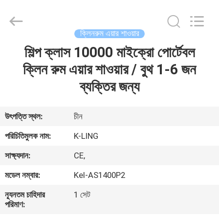
KeLing
Purification
Technology
Company.
All
ক্লিনরুম এয়ার শাওয়ার
Rights
Reserved.
শিল্প ক্লাস 10000 মাইক্রো পোর্টেবল
বাড়ি
ক্লিন রুম এয়ার শাওয়ার / বুথ 1-6 জন
পণ্য
ব্যক্তির জন্য
আমাদের
উৎপত্তি স্থল:
চীন
সম্বন্ধে
পরিচিতিমুলক নাম:
K-LING
সাক্ষ্যদান:
CE,
কারখানা
মডেল নম্বার:
Kel-AS1400P2
পরিদর্শন
ন্যূনতম চাহিদার
1 সেট
পরিমাণ:
গুণমান