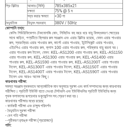
প্রি-ফিল্টার
আকার (মিমি)
785x385x21
দক্ষতা
75% @ 5 ম
সহ্য করার ক্ষমতা
<30 পা
বৈদ্যুতিক
বিদ্যুৎ সরবরাহ
380V / 50Hz
কোম্পানি তথ্য:
কেলিং পিউরিফিকেশন টেকনোলজি কোং, লিমিটেড বহু বছর ধরে বায়ু বিশুদ্ধকরণ ক্ষেত্রের
সাথে জড়িত, পণ্যটিতে
ক্লিয়ার
রুম সরঞ্জাম এবং এয়ার ফিল্টার রয়েছে, যেমন এয়ার শাওয়ার
রুম, স্বয়ংক্রিয় এয়ার শাওয়ার রুম,
কার্গো এয়ার শাওয়ার, ইন্টেলিজেন্ট এয়ার শাওয়ার,
এইচপিএ এয়ার শাওয়ার রুম, ক্লাস 100 এয়ার শাওয়ার রুম, পরিষ্কার বায়ু ঝরনা ঘর।
এয়ার শাওয়ার রুম টানেল, যেমন: KEL-AS1200 এয়ার শাওয়ার রুম, KEL-AS1150
এয়ার শাওয়ার রুম, KEL-AS1300 এয়ার শাওয়ার রুম, KEL-AS1400 এয়ার
শাওয়ার রুম, KEL-AS1590 এয়ার শাওয়ার রুম, KEL-AS1200T এয়ার শাওয়ার
টানেল, KEL-AS1300T এয়ার শাওয়ার টানেল, KEL-AS1150T এয়ার শাওয়ার
টানেল, KEL-AS1400T এয়ার শাওয়ার টানেল, KEL-AS1590T এয়ার শাওয়ার
টানেল এবং আরও অনেক কিছু।
কারখানার পরীক্ষা:
সমস্ত সরঞ্জাম পৃথকভাবে আন্তর্জাতিক মান অনুসারে সুরক্ষা এবং কার্য সম্পাদনের জন্য কারখানার
পরীক্ষিত।
প্রতিটি ইউনিট হাতে নেওয়া টেস্টগুলি এবং ইউনিটগুলির প্রতিটি ইউনিটের জন্য
পৃথক ফলাফলের রূপরেখার ডকুমেন্টেশন সহ প্রেরণ করা হয়।
কারখানার পরীক্ষার মধ্যে রয়েছে:
- কার্যকরী পরীক্ষা এবং চাক্ষুষ পরিদর্শন
- বৈদ্যুতিন সুরক্ষা পরীক্ষা
- বেগ গতি পরীক্ষা
--পুরীকরণ র‌্যাঙ্ক পরীক্ষা (প্রয়োজনে)
পাটা: