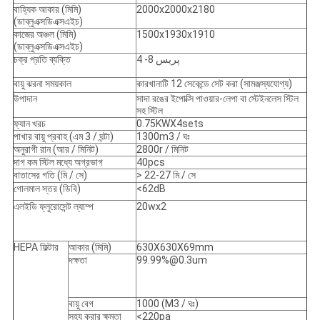
বাহ্যিক আকার (মিমি)
2000x2000x2180
(ডাব্লুএক্সডিএক্সএইচ)
কাজের অঞ্চল (মিমি)
1500x1930x1910
(ডাব্লুএক্সডিএক্সএইচ)
চক্র প্রতি ব্যক্তি
4 -8 پريس
বায়ু ঝরনা সময়কাল
কারখানাটি 12 সেকেন্ডে সেট করা (সামঞ্জস্যযোগ্য)
উপাদান
সাদা রঙের ইপোক্সি পাওয়ার-লেপা বা স্টেইনলেস স্টিল
সহ স্টিল
ফ্যান খরচ
0.75KWX4sets
পাখার বায়ু প্রবাহ (এম 3 / ঘন্টা)
1300m3 / ঘঃ
অনুরাগী রান (আর / মিনিট)
2800r / মিনিট
দাগ কম স্টিল মধ্যে অগ্রভাগ
40pcs
বাতাসের গতি (মি / সে)
> 22-27 মি / সে
গোলমাল স্তর (ডিবি)
<62dB
এলইডি ফ্লুরোসেন্ট ল্যাম্প
20wx2
HEPA ফিল্টার
আকার (মিমি)
630X630X69mm
দক্ষতা
99.99%@0.3um
বায়ু বেগ
1000 (M3 / ঘঃ)
সহ্য করার ক্ষমতা
<220pa