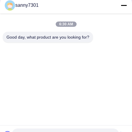
ওয়্যারলেস প্রেস সুইচ 380V 50HZ সহ বৈদ্যুতিক ক্লিনরুম এয়ার শাওয়ার
sanny7301
ক্লিনরুম প্রকল্পের জন্য স্টেইনলেস স্টিল প্লেট মডুলার এয়ার শাওয়ার
6:30 AM
সিই এবং রোএইচএস এয়ার ফ্লো 1300 এম 3 / এইচ সহ অটোমেটেড স্লাইডিং ডোর
ক্লিনরুম এয়ার শাওয়ার
Good day, what product are you looking for?
সব
এয়ার শাওয়ার টানেল
ক্লিনরুম এয়ার শাওয়ার
স্টেইনলেস স্টিল এয়ার 
ক্লিনরুম পাস বক্স
শাওয়ার
এয়ার শাওয়ার পাস বক্স
বুথ বিতরণ
সফটওয়াল ক্লিন রুম
ফ্যান ফিল্টার ইউনিট