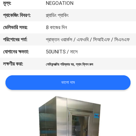
মূল্য:
NEGOATION
নিয়ন্ত্রণ
প্যাকেজিং বিবরণ:
প্ল্যাডিং প্যাকিং
আমাদের
ডেলিভারি সময়:
8 কাজের দিন
সাথে
পরিশোধের শর্ত:
প্রাক্তন ওয়ার্কস / এফওবি / সিআইএফ / সিএনএফ
যোগাযোগ
যোগানের ক্ষমতা:
50UNITS / মাসে
লক্ষণীয় করা:
,
সেমিকন্ডাক্টর পরিষ্কার ঘর
ল্যাব ক্লিন রুম
খবর
ভালো দাম
মামলা
সাইট
ম্যাপ