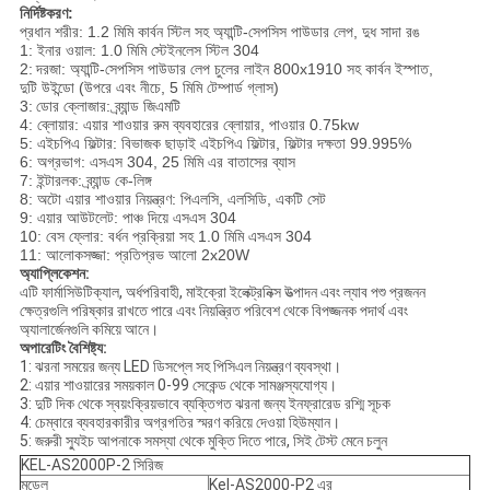
নির্দিষ্টকরণ:
প্রধান শরীর: 1.2 মিমি কার্বন স্টিল সহ অ্যান্টি-সেপসিস পাউডার লেপ, দুধ সাদা রঙ
1: ইনার ওয়াল: 1.0 মিমি স্টেইনলেস স্টিল 304
2:
দরজা: অ্যান্টি-সেপসিস পাউডার লেপ চুলের লাইন 800x1910 সহ কার্বন ইস্পাত,
দুটি উইন্ডো (উপরে এবং নীচে, 5 মিমি টেম্পার্ড গ্লাস)
3:
ডোর ক্লোজার: ব্র্যান্ড জিএমটি
4: ব্লোয়ার: এয়ার শাওয়ার রুম ব্যবহারের ব্লোয়ার, পাওয়ার 0.75kw
5: এইচপিএ ফিল্টার: বিভাজক ছাড়াই এইচপিএ ফিল্টার, ফিল্টার দক্ষতা 99.995%
6: অগ্রভাগ: এসএস 304, 25 মিমি এর বাতাসের ব্যাস
7: ইন্টারলক: ব্র্যান্ড কে-লিঙ্গ
8: অটো এয়ার শাওয়ার নিয়ন্ত্রণ: পিএলসি, এলসিডি, একটি সেট
9: এয়ার আউটলেট: পাঞ্চ দিয়ে এসএস 304
10: বেস ফ্লোর: বর্ধন প্রক্রিয়া সহ 1.0 মিমি এসএস 304
11: আলোকসজ্জা: প্রতিপ্রভ আলো 2x20W
অ্যাপ্লিকেশন:
এটি ফার্মাসিউটিক্যাল, অর্ধপরিবাহী, মাইক্রো ইলেক্ট্রনিক্স উত্পাদন এবং ল্যাব পশু প্রজনন
ক্ষেত্রগুলি পরিষ্কার রাখতে পারে এবং নিয়ন্ত্রিত পরিবেশ থেকে বিপজ্জনক পদার্থ এবং
অ্যালার্জেনগুলি কমিয়ে আনে।
অপারেটিং বৈশিষ্ট্য:
1: ঝরনা সময়ের জন্য LED ডিসপ্লে সহ পিসিএল নিয়ন্ত্রণ ব্যবস্থা।
2: এয়ার শাওয়ারের সময়কাল 0-99 সেকেন্ড থেকে সামঞ্জস্যযোগ্য।
3: দুটি দিক থেকে স্বয়ংক্রিয়ভাবে ব্যক্তিগত ঝরনা জন্য ইনফ্রারেড রশ্মি সূচক
4: চেম্বারে ব্যবহারকারীর অগ্রগতির স্মরণ করিয়ে দেওয়া হিউম্যান।
5: জরুরী স্যুইচ আপনাকে সমস্যা থেকে মুক্তি দিতে পারে, সিই টেস্ট মেনে চলুন
KEL-AS2000P-2 সিরিজ
মডেল
Kel-AS2000-P2 এর