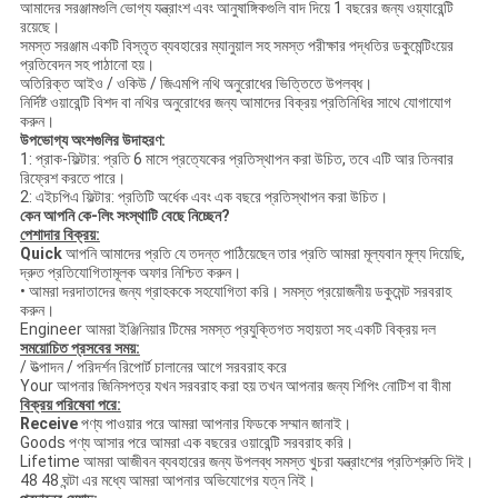
আমাদের সরঞ্জামগুলি ভোগ্য যন্ত্রাংশ এবং আনুষাঙ্গিকগুলি বাদ দিয়ে 1 বছরের জন্য ওয়্যারেন্টি
রয়েছে।
সমস্ত সরঞ্জাম একটি বিস্তৃত ব্যবহারের ম্যানুয়াল সহ সমস্ত পরীক্ষার পদ্ধতির ডকুমেন্টিংয়ের
প্রতিবেদন সহ পাঠানো হয়।
অতিরিক্ত আইও / ওকিউ / জিএমপি নথি অনুরোধের ভিত্তিতে উপলব্ধ।
নির্দিষ্ট ওয়ারেন্টি বিশদ বা নথির অনুরোধের জন্য আমাদের বিক্রয় প্রতিনিধির সাথে যোগাযোগ
করুন।
উপভোগ্য অংশগুলির উদাহরণ:
1: প্রাক-ফিল্টার: প্রতি 6 মাসে প্রত্যেকের প্রতিস্থাপন করা উচিত, তবে এটি আর তিনবার
রিফ্রেশ করতে পারে।
2: এইচপিএ ফিল্টার: প্রতিটি অর্ধেক এবং এক বছরে প্রতিস্থাপন করা উচিত।
কেন আপনি কে-লিং সংস্থাটি বেছে নিচ্ছেন?
পেশাদার বিক্রয়:
Quick
আপনি আমাদের প্রতি যে তদন্ত পাঠিয়েছেন তার প্রতি আমরা মূল্যবান মূল্য দিয়েছি,
দ্রুত প্রতিযোগিতামূলক অফার নিশ্চিত করুন।
• আমরা দরদাতাদের জন্য গ্রাহককে সহযোগিতা করি।
সমস্ত প্রয়োজনীয় ডকুমেন্ট সরবরাহ
করুন।
Engineer আমরা ইঞ্জিনিয়ার টিমের সমস্ত প্রযুক্তিগত সহায়তা সহ একটি বিক্রয় দল
সময়োচিত প্রসবের সময়:
/ উত্পাদন / পরিদর্শন রিপোর্ট চালানের আগে সরবরাহ করে
Your আপনার জিনিসপত্র যখন সরবরাহ করা হয় তখন আপনার জন্য শিপিং নোটিশ বা বীমা
বিক্রয় পরিষেবা পরে:
Receive
পণ্য পাওয়ার পরে আমরা আপনার ফিডকে সম্মান জানাই।
Goods পণ্য আসার পরে আমরা এক বছরের ওয়ারেন্টি সরবরাহ করি।
Lifetime আমরা আজীবন ব্যবহারের জন্য উপলব্ধ সমস্ত খুচরা যন্ত্রাংশের প্রতিশ্রুতি দিই।
48 48 ঘন্টা এর মধ্যে আমরা আপনার অভিযোগের যত্ন নিই।