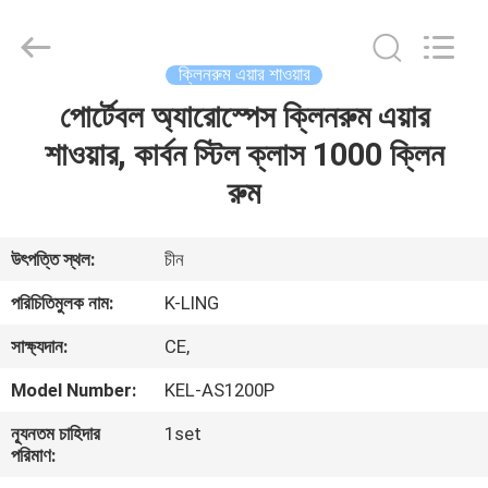
KeLing
Purification
Technology
Company.
All
ক্লিনরুম এয়ার শাওয়ার
Rights
Reserved.
পোর্টেবল অ্যারোস্পেস ক্লিনরুম এয়ার
বাড়ি
শাওয়ার, কার্বন স্টিল ক্লাস 1000 ক্লিন
পণ্য
রুম
আমাদের
উৎপত্তি স্থল:
চীন
সম্বন্ধে
পরিচিতিমুলক নাম:
K-LING
সাক্ষ্যদান:
CE,
কারখানা
Model Number:
KEL-AS1200P
পরিদর্শন
ন্যূনতম চাহিদার
1set
পরিমাণ:
গুণমান