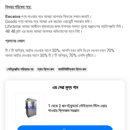
বিক্রয় পরিষেবা পরে:
Receive
পণ্য পাওয়ার পরে আমরা আপনার ফিডকে সম্মান জানাই।
Goods পণ্য আসার পরে আমরা এক বছরের ওয়ারেন্টি সরবরাহ করি।
Lifetime আমরা আজীবন ব্যবহারের জন্য উপলব্ধ সমস্ত খুচরা যন্ত্রাংশের প্রতিশ্রুতি দিই।
48 48 ঘন্টা এর মধ্যে আমরা আপনার অভিযোগের যত্ন নিই।
প্রদানের মেয়াদ:
টি / টি অগ্রিম, অর্ডার দেওয়ার আগে 30%, আপনি যখন কপি বিএল দেখেন তখন 70%
অথবা অর্ডার দেওয়ার আগে 30% টি / টি অগ্রিম, 70% এলসি দৃষ্টিতে।
সেমিকন্ডাক্টর পরিষ্কার ঘর
ল্যাব ক্লিন রুম
ফার্মাসিউটিক্যাল ক্লিন রুম
এর সেরা মূল্য পান
1 থেকে 2 জন স্ট্যান্ডার্ড স্টেইনলেস স্টিল এয়ার
শাওয়ার ক্লিনরুম সরঞ্জাম