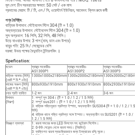
বিতরণ সময়: আমরা আমানত পেতে 8 কার্যদিবসের পরে। MOQ: 1sets
মূল দেশ: চীন সরবরাহের ক্ষমতা: 50 সেট / এক মাস
প্রদানের মেয়াদ: টি / টি, এল / সি, ওয়েস্টার্ন ইউনিয়ন, আবেদন: ক্লিন রুমে কর্মী
পণ্য বৈশিষ্ট্য
:
বাহ্যিক উপাদান: স্টেইনলেস স্টিল 304 (টি = 1.0)
অভ্যন্তরের উপাদান: স্টেইনলেস স্টিল 304 (টি = 1.0)
সুস অগ্রভাগ: 16 পিসি, 32 পিসি, 48 পিসি।
উড়ে যাওয়ার উপায়: 3 পাশ (বাম, ডান এবং উপরে)
বায়ুর গতি: 25 মি / সেকেন্ডের বেশি
দরজা: উভয় পক্ষের বৈদ্যুতিন ইন্টারলকিং
।
Spefication:
মডেল
স্বাস্থ্য সহকারীর-
স্বাস্থ্য সহকারীর-
স্বাস্থ্য সহকারীর-
AS1300P1
AS1300P2
AS1300P3
বাহ্যিক আকার (মিমি)
1300x1000x2180mm
1300x2000x2180mm
1300x3000x2180
(ওয়াট * ডি * এইচ)
কাজের অঞ্চল (মিমি)
800x930x1910mm
800x1930x1910mm
800x2930x1910m
(ওয়াট * ডি * এইচ)
চক্র প্রতি ব্যক্তি
1-2 জন
2-4 জন
3-6 জন
উপাদান
1: সম্পূর্ণ সুস 304। (টি = 1.0 / 1.2 / 1.5 মিমি)
(বিকল্প)
2: সম্পূর্ণ sus201। (টি = 1.0 / 1.2 / 1.5 মিমি)
3: বাহ্যিক শক্তিযুক্ত প্রলিপ্ত ইস্পাত, অভ্যন্তরীণ SUS304 (টি = 1.0 / 1.2 / 1.
মিমি)
4: বাহ্যিক ধাতব শক্তি প্রলিপ্ত সঙ্গে ইস্পাত। অভ্যন্তরীণ হয় SUS201 (টি = 1.0 /
1.2 / 1.5 মিমি)
নিয়ন্ত্রণ ব্যবস্থা
1: ঝরনা সময়ের জন্য LED ডিসপ্লে সহ কন্ট্রোল সিস্টেম।
2: 0-99 সেকেন্ড থেকে ঝরনা সময়। (নিয়মিত)
3: ব্যক্তিগত ঝরনা স্বয়ংক্রিয়ভাবে জন্য ইনফ্রারেড রশ্মি সূচক।