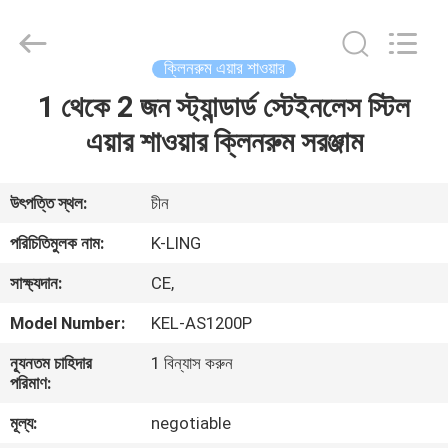
KeLing
Purification
Technology
Company.
All
ক্লিনরুম এয়ার শাওয়ার
Rights
Reserved.
1 থেকে 2 জন স্ট্যান্ডার্ড স্টেইনলেস স্টিল
বাড়ি
এয়ার শাওয়ার ক্লিনরুম সরঞ্জাম
পণ্য
উৎপত্তি স্থল:
চীন
আমাদের
পরিচিতিমুলক নাম:
K-LING
সম্বন্ধে
সাক্ষ্যদান:
CE,
Model Number:
KEL-AS1200P
কারখানা
ন্যূনতম চাহিদার
1 বিন্যাস করুন
পরিদর্শন
পরিমাণ:
মূল্য:
negotiable
গুণমান