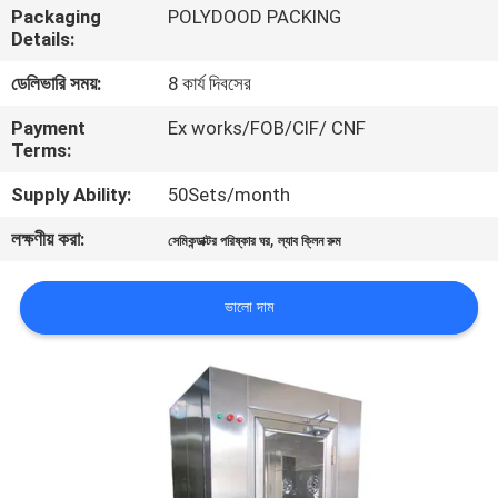
Packaging
POLYDOOD PACKING
নিয়ন্ত্রণ
Details:
ডেলিভারি সময়:
8 কার্য দিবসের
আমাদের
Payment
Ex works/FOB/CIF/ CNF
সাথে
Terms:
যোগাযোগ
Supply Ability:
50Sets/month
লক্ষণীয় করা:
,
খবর
সেমিকন্ডাক্টর পরিষ্কার ঘর
ল্যাব ক্লিন রুম
ভালো দাম
মামলা
সাইট
ম্যাপ