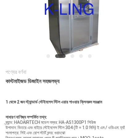
গোপনীয়তা
নীতি
পণ্যের বর্ণনা
কাস্টমাইজড ডিজাইন সহজলভ্য
1 থেকে 2 জন স্ট্যান্ডার্ড স্টেইনলেস স্টিল এয়ার শাওয়ার ক্লিনরুম সরঞ্জাম
সাধারণ বাণিজ্য সম্পর্কিত তথ্য:
ব্র্যান্ড: HAOAIRTECH মডেল নম্বর: HA-AS1300P1 সিরিজ
উপাদান: ভিতরে এবং বাইরে স্টেইনলেস স্টিল 304 (টি = 1.0 মিমি) ই এম / ওডিএম: হ্যাঁ
শংসাপত্র: সিই এবং রোশ স্টার্ট বন্দর: গুয়াংঝো