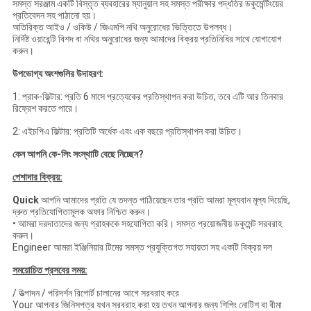
সমস্ত সরঞ্জাম একটি বিস্তৃত ব্যবহারের ম্যানুয়াল সহ সমস্ত পরীক্ষার পদ্ধতির ডকুমেন্টিংয়ের
প্রতিবেদন সহ পাঠানো হয়।
অতিরিক্ত আইও / ওকিউ / জিএমপি নথি অনুরোধের ভিত্তিতে উপলব্ধ।
নির্দিষ্ট ওয়ারেন্টি বিশদ বা নথির অনুরোধের জন্য আমাদের বিক্রয় প্রতিনিধির সাথে যোগাযোগ
করুন।
উপভোগ্য অংশগুলির উদাহরণ:
1: প্রাক-ফিল্টার: প্রতি 6 মাসে প্রত্যেকের প্রতিস্থাপন করা উচিত, তবে এটি আর তিনবার
রিফ্রেশ করতে পারে।
2: এইচপিএ ফিল্টার: প্রতিটি অর্ধেক এবং এক বছরে প্রতিস্থাপন করা উচিত।
কেন আপনি কে-লিং সংস্থাটি বেছে নিচ্ছেন?
পেশাদার বিক্রয়:
Quick
আপনি আমাদের প্রতি যে তদন্ত পাঠিয়েছেন তার প্রতি আমরা মূল্যবান মূল্য দিয়েছি,
দ্রুত প্রতিযোগিতামূলক অফার নিশ্চিত করুন।
• আমরা দরদাতাদের জন্য গ্রাহককে সহযোগিতা করি।
সমস্ত প্রয়োজনীয় ডকুমেন্ট সরবরাহ
করুন।
Engineer আমরা ইঞ্জিনিয়ার টিমের সমস্ত প্রযুক্তিগত সহায়তা সহ একটি বিক্রয় দল
সময়োচিত প্রসবের সময়:
/ উত্পাদন / পরিদর্শন রিপোর্ট চালানের আগে সরবরাহ করে
Your আপনার জিনিসপত্র যখন সরবরাহ করা হয় তখন আপনার জন্য শিপিং নোটিশ বা বীমা