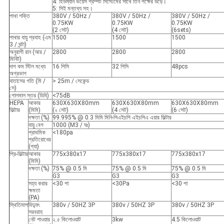
4: হিউম্যান ভয়েস প্রম্পট সিস্টেমের সাথে তিন পক্ষের উড়ে।
5: সিই মন্তব্য সহ।
পাখা শক্তি
380V / 50Hz /
380V / 50Hz /
380V / 50Hz /
0.75KW
0.75KW
0.75KW
(2 সেট)
(4 সেট)
(6sets)
পাখার বায়ু প্রবাহ (এম
1500
1500
1500
3 / ঘন্টা)
অনুরাগী রান (আর /
2800
2800
2800
মিনিট)
দাগ কম স্টিল মধ্যে
16 পিসি
32 পিসি
48pcs
অগ্রভাগ
বাতাসের গতি (মি /
> 25m / সেকেন্ড
সে)
গোলমাল স্তর (ডিবি)
<75dB
HEPA
আকার
630X630X80mm
630X630X80mm
630X630X80mm
ফিল্টার
(মিমি)
(২ সেট)
(4 সেট)
(6 সেট)
দক্ষতা (%)
99.995% @ 0.3 মিমি মিনি-পিএইচপি এইচপিএ এয়ার ফিল্টার
বায়ু বেগ
1000 (M3 / ঘঃ)
প্রাথমিক
<180pa
প্রতিরোধের
(প্যা)
প্রি-ফিল্টার
আকার
775x380x17
775x380x17
775x380x17
(মিমি)
দক্ষতা (%)
75% @ 0.5 মি
75% @ 0.5 মি
75% @ 0.5 মি
G3
G3
G3
সহ্য করার
<30 পা
<30Pa
<30 পা
ক্ষমতা
(PA)
স্থিতিমাপ
বিদ্যুৎ
380v / 50HZ 3P
380v / 50HZ 3P
380v / 50HZ 3P
সরবরাহ
নেট পাওয়ার
২.৫ কিলোওয়াট
3kw
4.5 কিলোওয়াট