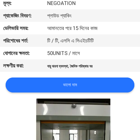
মূল্য:
NEGOATION
নিয়ন্ত্রণ
প্যাকেজিং বিবরণ:
প্লাউড প্যাকিং
আমাদের
ডেলিভারি সময়:
আমানতের পরে 15 দিনের কাজ
সাথে
পরিশোধের শর্ত:
টি / টি, এলসি এ সিএইচটিটি
যোগাযোগ
যোগানের ক্ষমতা:
50UNITS / মাসে
লক্ষণীয় করা:
,
বায়ু ঝরনা ব্যবস্থা
জৈবিক পরিষ্কার ঘর
খবর
ভালো দাম
মামলা
সাইট
ম্যাপ