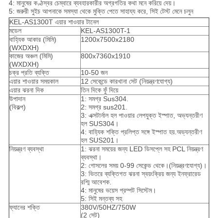
4: মানুষের কণ্ঠস্বর চেম্বারে ব্যবহারকারীর অগ্রগতির কথা মনে করিয়ে দেয়।
5: জরুরী সুইচ আপনাকে সমস্যা থেকে মুক্তি পেতে সাহায্য করে, সিই টেস্ট মেনে চলুন
KEL-AS1300T এয়ার শাওয়ার টানেল
মডেল
KEL-AS1300T-1
বাহ্যিক আকার (মিমি)
1200x7500x2180
(WXDXH)
কাজের অঞ্চল (মিমি)
800x7360x1910
(WXDXH)
চক্র প্রতি ব্যক্তি
10-50 জন
এয়ার শাওয়ার সময়কাল
12 সেকেন্ডে কারখানা সেট (নিয়ন্ত্রণযোগ্য)
এয়ার ঝরনা দিক
তিন দিকে ফুঁ দিয়ে
উপাদান
1: সমগ্র Sus304.
(বিকল্প)
2: সমগ্র sus201.
3: এক্সটার্নাল হল পাওয়ার লেপযুক্ত ইস্পাত, অভ্যন্তরীণ
হল SUS304।
4: বাহ্যিক শক্তি প্রলিপ্ত সঙ্গে ইস্পাত হয়.অভ্যন্তরীণ
হল SUS201।
নিয়ন্ত্রণ ব্যবস্থা
1: ঝরনা সময়ের জন্য LED ডিসপ্লে সহ PCL নিয়ন্ত্রণ
ব্যবস্থা।
2: গোসলের সময় 0-99 সেকেন্ড থেকে।(নিয়ন্ত্রণযোগ্য)।
3: ভিতরে ব্যক্তিগত ঝরনা স্বয়ংক্রিয় জন্য ইনফ্রারেড
রশ্মি আবেশক.
4: মানুষের ভয়েস প্রম্পট সিস্টেম।
5: সিই মন্তব্য সহ
ফ্যানের শক্তি
380V/50HZ/750W
(2 সেট)