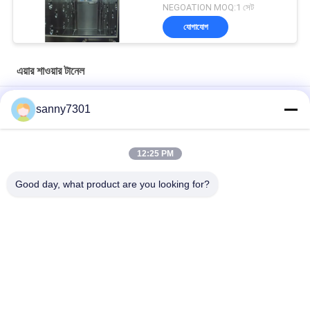
NEGOATION MOQ:1 সেট
যোগাযোগ
এয়ার শাওয়ার টানেল
জীবাণুনাশক স্পারি সহ করোনাভাইরাস ইন্টিগ্রেটেড ব্যাকটিরিয়াঘটিত এয়ার শাওয়ার টানেল
sanny7301
স্বয়ংক্রিয়ভাবে আনয়ন ডোর জিনিসপত্র এয়ার শাওয়ার টানেল তিন - পক্ষযুক্ত
কাস্টমাইজযোগ্য
12:25 PM
গুঁড়া লেপা ওয়াল / ডিসি মোটর সহ অটো স্লাইডিং ডোর এয়ার শাওয়ার বুথ
Good day, what product are you looking for?
সব
এয়ার শাওয়ার টানেল
ক্লিনরুম এয়ার শাওয়ার
স্টেইনলেস স্টিল এয়ার 
ক্লিনরুম পাস বক্স
শাওয়ার