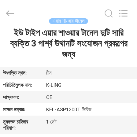
KeLing
Purification
Technology
Company.
All
এয়ার শাওয়ার টানেল
Rights
Reserved.
ইউ টাইপ এয়ার শাওয়ার টানেল দুটি সারি
বাড়ি
ব্যক্তি 3 পার্শ্ব উথানটি সংযোজন প্রকল্পের
পণ্য
জন্য
আমাদের
উৎপত্তি স্থল:
চীন
সম্বন্ধে
পরিচিতিমুলক নাম:
K-LING
সাক্ষ্যদান:
CE
কারখানা
মডেল নম্বার:
KEL-ASP1300T সিরিজ
পরিদর্শন
ন্যূনতম চাহিদার
1 সেট
পরিমাণ:
গুণমান