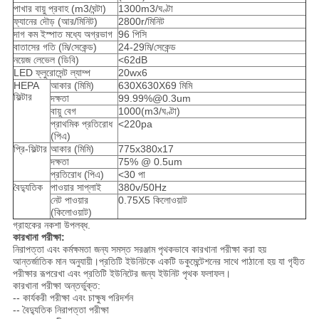
পাখার বায়ু প্রবাহ (m3/ঘন্টা)
1300m3/ঘণ্টা
ফ্যানের দৌড় (আর/মিনিট)
2800r/মিনিট
দাগ কম ইস্পাত মধ্যে অগ্রভাগ
96 পিসি
বাতাসের গতি (মি/সেকেন্ড)
24-29মি/সেকেন্ড
নয়েজ লেভেল (ডিবি)
<62dB
LED ফ্লুরোসেন্ট ল্যাম্প
20wx6
HEPA
আকার (মিমি)
630X630X69 মিমি
ফিল্টার
দক্ষতা
99.99%@0.3um
বায়ু বেগ
1000(m3/ঘণ্টা)
প্রাথমিক প্রতিরোধ
<220pa
(পিএ)
প্রি-ফিল্টার
আকার (মিমি)
775x380x17
দক্ষতা
75% @ 0.5um
প্রতিরোধ (পিএ)
<30 পা
বৈদ্যুতিক
পাওয়ার সাপ্লাই
380v/50Hz
নেট পাওয়ার
0.75X5 কিলোওয়াট
(কিলোওয়াট)
গ্রাহকের নকশা উপলব্ধ.
কারখানা পরীক্ষা:
নিরাপত্তা এবং কর্মক্ষমতা জন্য সমস্ত সরঞ্জাম পৃথকভাবে কারখানা পরীক্ষা করা হয়
আন্তর্জাতিক মান অনুযায়ী।প্রতিটি ইউনিটকে একটি ডকুমেন্টেশনের সাথে পাঠানো হয় যা গৃহীত
পরীক্ষার রূপরেখা এবং প্রতিটি ইউনিটের জন্য ইউনিট পৃথক ফলাফল।
কারখানা পরীক্ষা অন্তর্ভুক্ত:
-- কার্যকরী পরীক্ষা এবং চাক্ষুষ পরিদর্শন
-- বৈদ্যুতিক নিরাপত্তা পরীক্ষা