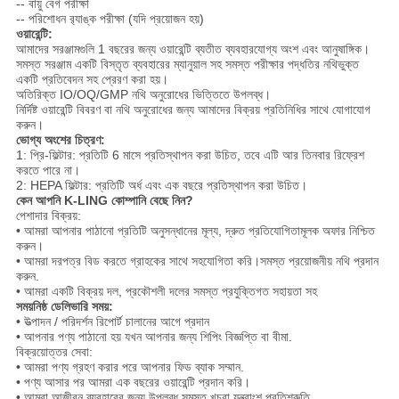
-- বায়ু বেগ পরীক্ষা
-- পরিশোধন র‌্যাঙ্ক পরীক্ষা (যদি প্রয়োজন হয়)
ওয়ারেন্টি:
আমাদের সরঞ্জামগুলি 1 বছরের জন্য ওয়ারেন্টি ব্যতীত ব্যবহারযোগ্য অংশ এবং আনুষাঙ্গিক।
সমস্ত সরঞ্জাম একটি বিস্তৃত ব্যবহারের ম্যানুয়াল সহ সমস্ত পরীক্ষার পদ্ধতির নথিভুক্ত
একটি প্রতিবেদন সহ প্রেরণ করা হয়।
অতিরিক্ত IO/OQ/GMP নথি অনুরোধের ভিত্তিতে উপলব্ধ।
নির্দিষ্ট ওয়ারেন্টি বিবরণ বা নথি অনুরোধের জন্য আমাদের বিক্রয় প্রতিনিধির সাথে যোগাযোগ
করুন।
ভোগ্য অংশের চিত্রণ:
1: প্রি-ফিল্টার: প্রতিটি 6 মাসে প্রতিস্থাপন করা উচিত, তবে এটি আর তিনবার রিফ্রেশ
করতে পারে না।
2: HEPA ফিল্টার: প্রতিটি অর্ধ এবং এক বছরে প্রতিস্থাপন করা উচিত।
কেন আপনি K-LING কোম্পানি বেছে নিন?
পেশাদার বিক্রয়:
• আমরা আপনার পাঠানো প্রতিটি অনুসন্ধানের মূল্য, দ্রুত প্রতিযোগিতামূলক অফার নিশ্চিত
করুন।
• আমরা দরপত্র বিড করতে গ্রাহকের সাথে সহযোগিতা করি।সমস্ত প্রয়োজনীয় নথি প্রদান
করুন.
• আমরা একটি বিক্রয় দল, প্রকৌশলী দলের সমস্ত প্রযুক্তিগত সহায়তা সহ
সময়নিষ্ঠ ডেলিভারি সময়:
• উত্পাদন / পরিদর্শন রিপোর্ট চালানের আগে প্রদান
• আপনার পণ্য পাঠানো হয় যখন আপনার জন্য শিপিং বিজ্ঞপ্তি বা বীমা.
বিক্রয়োত্তর সেবা:
• আমরা পণ্য গ্রহণ করার পরে আপনার ফিড ব্যাক সম্মান.
• পণ্য আসার পর আমরা এক বছরের ওয়ারেন্টি প্রদান করি।
• আমরা আজীবন ব্যবহারের জন্য উপলব্ধ সমস্ত খুচরা যন্ত্রাংশ প্রতিশ্রুতি.