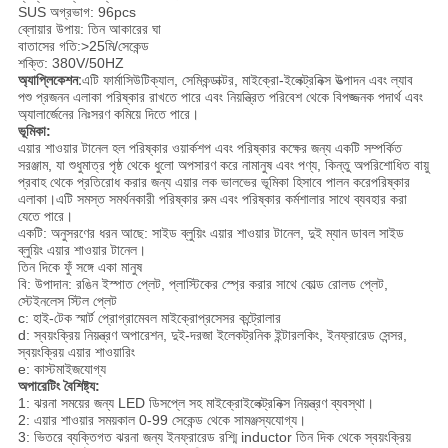
SUS অগ্রভাগ: 96pcs
ব্লোয়ার উপায়: তিন আকারের ঘা
বাতাসের গতি:>25মি/সেকেন্ড
শক্তি: 380V/50HZ
অ্যাপ্লিকেশন:
এটি ফার্মাসিউটিক্যাল, সেমিকন্ডাক্টর, মাইক্রো-ইলেক্ট্রনিক্স উত্পাদন এবং ল্যাব
পশু প্রজনন এলাকা পরিষ্কার রাখতে পারে এবং নিয়ন্ত্রিত পরিবেশ থেকে বিপজ্জনক পদার্থ এবং
অ্যালার্জেনের নিঃসরণ কমিয়ে দিতে পারে।
ভূমিকা:
এয়ার শাওয়ার টানেল হল পরিষ্কার ওয়ার্কশপ এবং পরিষ্কার কক্ষের জন্য একটি সম্পর্কিত
সরঞ্জাম, যা শুধুমাত্র পৃষ্ঠ থেকে ধুলো অপসারণ করে না
মানুষ এবং পণ্য, কিন্তু অপরিশোধিত বায়ু
প্রবাহ থেকে প্রতিরোধ করার জন্য এয়ার লক ভালভের ভূমিকা হিসাবে পালন করে
পরিষ্কার
এলাকা।এটি সমস্ত সমর্থনকারী পরিষ্কার রুম এবং পরিষ্কার কর্মশালার সাথে ব্যবহার করা
যেতে পারে।
একটি: অনুসরণের ধরন আছে: সাইড ব্লুয়িং এয়ার শাওয়ার টানেল, দুই ম্যান ডাবল সাইড
ব্লুয়িং এয়ার শাওয়ার টানেল।
তিন দিকে ফুঁ সঙ্গে একা মানুষ
বি: উপাদান: রঙিন ইস্পাত প্লেট, প্লাস্টিকের স্প্রে করার সাথে কোল্ড রোলড প্লেট,
স্টেইনলেস স্টিল প্লেট
c: হাই-টেক স্মার্ট প্রোগ্রামেবল মাইক্রোপ্রসেসর কন্ট্রোলার
d: স্বয়ংক্রিয় নিয়ন্ত্রণ অপারেশন, দুই-দরজা ইলেকট্রনিক ইন্টারলকিং, ইনফ্রারেড সেন্সর,
স্বয়ংক্রিয় এয়ার শাওয়ারিং
e: কাস্টমাইজযোগ্য
অপারেটিং বৈশিষ্ট্য:
1: ঝরনা সময়ের জন্য LED ডিসপ্লে সহ মাইক্রোইলেক্ট্রনিক্স নিয়ন্ত্রণ ব্যবস্থা।
2: এয়ার শাওয়ার সময়কাল 0-99 সেকেন্ড থেকে সামঞ্জস্যযোগ্য।
3: ভিতরে ব্যক্তিগত ঝরনা জন্য ইনফ্রারেড রশ্মি inductor তিন দিক থেকে স্বয়ংক্রিয়