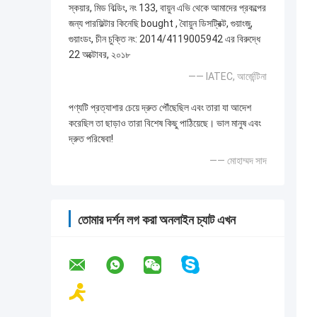
স্কয়ার, মিড বিল্ডিং, নং 133, বায়ুন এভি থেকে আমাদের প্রকল্পের
জন্য পারফিল্টার কিনেছি bought , বৈায়ুন ডিসট্রিক্ট, গুয়াংজু,
গুয়াংডং, চীন চুক্তি নং: 2014/4119005942 এর বিরুদ্ধে
22 অক্টোবর, ২০১৮
—— IATEC, আর্জেন্টিনা
পণ্যটি প্রত্যাশার চেয়ে দ্রুত পৌঁছেছিল এবং তারা যা আদেশ
করেছিল তা ছাড়াও তারা বিশেষ কিছু পাঠিয়েছে। ভাল মানুষ এবং
দ্রুত পরিষেবা!
—— মোহাম্মদ সাদ
তোমার দর্শন লগ করা অনলাইন চ্যাট এখন