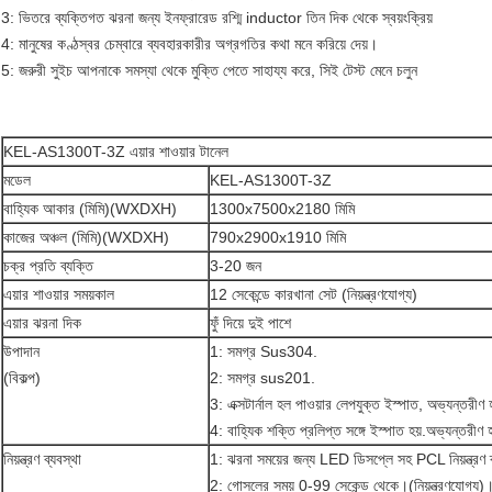
3: ভিতরে ব্যক্তিগত ঝরনা জন্য ইনফ্রারেড রশ্মি inductor তিন দিক থেকে স্বয়ংক্রিয়
4: মানুষের কণ্ঠস্বর চেম্বারে ব্যবহারকারীর অগ্রগতির কথা মনে করিয়ে দেয়।
5: জরুরী সুইচ আপনাকে সমস্যা থেকে মুক্তি পেতে সাহায্য করে, সিই টেস্ট মেনে চলুন
KEL-AS1300T-3Z এয়ার শাওয়ার টানেল
মডেল
KEL-AS1300T-3Z
বাহ্যিক আকার (মিমি)
(WXDXH)
1300x7500x2180 মিমি
কাজের অঞ্চল (মিমি)
(WXDXH)
790x2900x1910 মিমি
চক্র প্রতি ব্যক্তি
3-20 জন
এয়ার শাওয়ার সময়কাল
12 সেকেন্ডে কারখানা সেট (নিয়ন্ত্রণযোগ্য)
এয়ার ঝরনা দিক
ফুঁ দিয়ে দুই পাশে
উপাদান
1: সমগ্র Sus304.
(বিকল্প)
2: সমগ্র sus201.
3: এক্সটার্নাল হল পাওয়ার লেপযুক্ত ইস্পাত, অভ্যন্
4: বাহ্যিক শক্তি প্রলিপ্ত সঙ্গে ইস্পাত হয়.অভ্যন্
নিয়ন্ত্রণ ব্যবস্থা
1: ঝরনা সময়ের জন্য LED ডিসপ্লে সহ PCL নিয়ন্ত্রণ 
2: গোসলের সময় 0-99 সেকেন্ড থেকে।(নিয়ন্ত্রণযোগ্য)