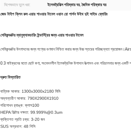
বিশেষভাবে তুলে ধরা:
ইলেকট্রনিক্স পরিষ্কার ঘর
,
জৈবিক পরিষ্কার ঘর
জেড টাইপ ক্লিন রুম এয়ার শাওয়ার টানেল ওয়ান রো পার্সন উইথ দুই সাইড ব্লোয়িং
সেমিকন্ডাক্টর ম্যানুফ্যাকচারিং ইন্ডাস্ট্রির জন্য এয়ার শাওয়ার টানেল
সেমিকন্ডাক্টর উৎপাদনের জন্য পণ্যের গুণমান নিশ্চিত করার জন্য উচ্চ স্তরের পরিচ্ছন্নতা প্রয়
0.3 মাইক্রনের মতো ছোট কণা, সংবেদনশীল ইলেকট্রনিক উপাদান উত্পাদন এবং পরিচালনার জন্য একটি প
দ্রুত বিস্তারিত
বাহ্যিক আকার: 1300x3000x2180 মিমি
অভ্যন্তরীণ আকার: 790X2900X1910
পরিশোধন র‌্যাঙ্ক: ক্লাস100
HEPA ফিল্টার দক্ষতা: 99.999%@0.3um
ব্যক্তিগত প্রতি চক্র: 3-20 জন
SUS অগ্রভাগ: 48 পিসি