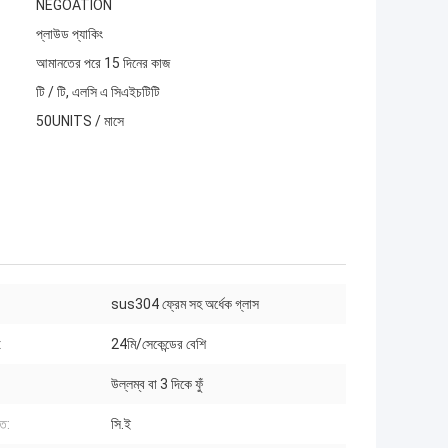
NEGOATION
প্লাউড প্যাকিং
আমানতের পরে 15 দিনের কাজ
টি / টি, এলসি এ সিএইচটিটি
50UNITS / মাসে
sus304 ফ্রেম সহ অর্ধেক গ্লাস
:
24মি/সেকেন্ডের বেশি
উল্লম্ব বা 3 দিকে ফুঁ
িত:
সি.ই