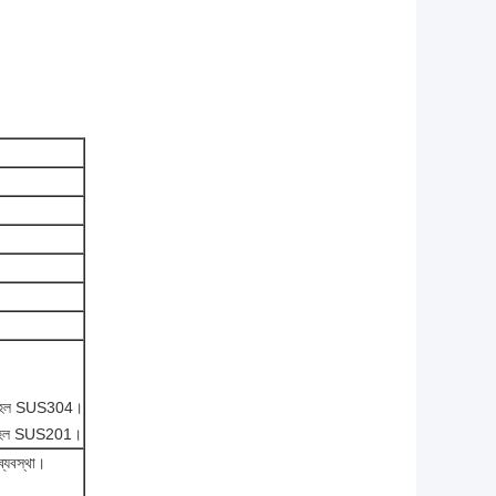
তরীণ হল SUS304।
তরীণ হল SUS201।
ব্যবস্থা।
।