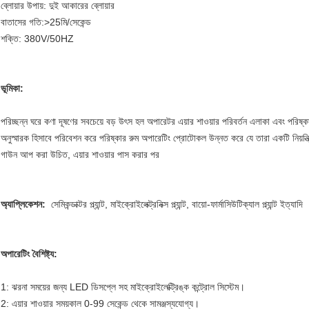
ব্লোয়ার উপায়: দুই আকারের ব্লোয়ার
বাতাসের গতি:>25মি/সেকেন্ড
শক্তি: 380V/50HZ
ভূমিকা:
পরিচ্ছন্ন ঘরে কণা দূষণের সবচেয়ে বড় উৎস হল অপারেটর এয়ার শাওয়ার পরিবর্তন এলাকা এবং পরিষ্ক
অনুস্মারক হিসাবে পরিবেশন করে পরিষ্কার রুম অপারেটিং প্রোটোকল উন্নত করে যে তারা একটি নিয়ন্ত
গাউন আপ করা উচিত, এয়ার শাওয়ার পাস করার পর
অ্যাপ্লিকেশন:
সেমিকন্ডাক্টর প্ল্যান্ট, মাইক্রোইলেক্ট্রনিক্স প্ল্যান্ট, বায়ো-ফার্মাসিউটিক্যাল প্ল্যান্ট ইত্যাদি
অপারেটিং বৈশিষ্ট্য:
1: ঝরনা সময়ের জন্য LED ডিসপ্লে সহ মাইক্রোইলেক্ট্রিঙ্ক কন্ট্রোল সিস্টেম।
2: এয়ার শাওয়ার সময়কাল 0-99 সেকেন্ড থেকে সামঞ্জস্যযোগ্য।