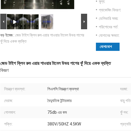
মূল্য:
প্যাকেজিং বিবরণ:
ডেলিভারি সময়:
পরিশোধের শর্ত:
বড় ইমেজ :
জেড টাইপ ক্লিন রুম এয়ার শাওয়ার টানেল উভয় পাশের
যোগানের ক্ষমতা:
ফুঁ দিয়ে একক ব্যক্তি
যোগাযোগ
জেড টাইপ ক্লিন রুম এয়ার শাওয়ার টানেল উভয় পাশের ফুঁ দিয়ে একক ব্যক্তি
বিবরণ
নিয়ন্ত্রণ ব্যবস্থা:
পিএলসি নিয়ন্ত্রণ ব্যবস্থা
দরজা:
দেরাজ:
বৈদ্যুতিক ইন্টারকার
বায়ু গতি
গোলমাল:
75db এর কম
ফুঁ পথ:
শক্তি:
380V/50HZ 4.5KW
প্রত্যয়