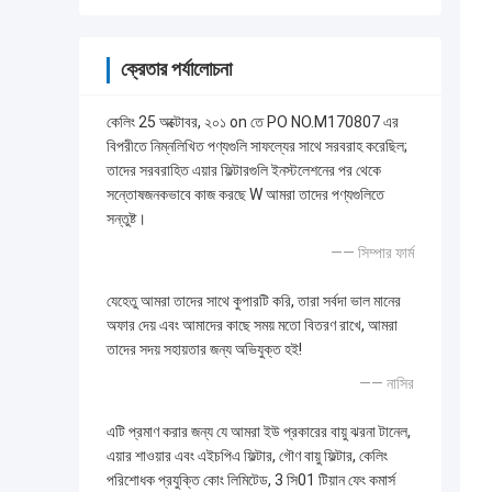
ক্রেতার পর্যালোচনা
কেলিং 25 অক্টোবর, ২০১ on তে PO NO.M170807 এর
বিপরীতে নিম্নলিখিত পণ্যগুলি সাফল্যের সাথে সরবরাহ করেছিল;
তাদের সরবরাহিত এয়ার ফিল্টারগুলি ইনস্টলেশনের পর থেকে
সন্তোষজনকভাবে কাজ করছে W আমরা তাদের পণ্যগুলিতে
সন্তুষ্ট।
—— সিম্পার ফার্ম
যেহেতু আমরা তাদের সাথে কুপারটি করি, তারা সর্বদা ভাল মানের
অফার দেয় এবং আমাদের কাছে সময় মতো বিতরণ রাখে, আমরা
তাদের সদয় সহায়তার জন্য অভিযুক্ত হই!
—— নাসির
এটি প্রমাণ করার জন্য যে আমরা ইউ প্রকারের বায়ু ঝরনা টানেল,
এয়ার শাওয়ার এবং এইচপিএ ফিল্টার, গৌণ বায়ু ফিল্টার, কেলিং
পরিশোধক প্রযুক্তি কোং লিমিটেড, 3 সি01 টিয়ান ফেং কমার্স