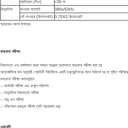
প্রতিরোধ (পিএ)
<30 পা
বৈদ্যুতিক
পাওয়ার সাপ্লাই
380v/50Hz
নেট পাওয়ার (কিলোওয়াট)
0.75X3 কিলোওয়াট
গ্রাহকের নকশা উপলব্ধ.
কারখানা পরীক্ষা:
নিরাপত্তা এবং কর্মক্ষমতা জন্য সমস্ত সরঞ্জাম পৃথকভাবে কারখানা পরীক্ষা করা হয়
আন্তর্জাতিক মান অনুযায়ী।প্রতিটি ইউনিটকে একটি ডকুমেন্টেশনের সাথে পাঠানো হয় যা গৃহীত পরীক
কারখানা পরীক্ষা অন্তর্ভুক্ত:
-- কার্যকরী পরীক্ষা এবং চাক্ষুষ পরিদর্শন
-- বৈদ্যুতিক নিরাপত্তা পরীক্ষা
-- বায়ু বেগ পরীক্ষা
-- পরিশোধন র‌্যাঙ্ক পরীক্ষা (যদি প্রয়োজন হয়)
ওয়ারেন্টি: