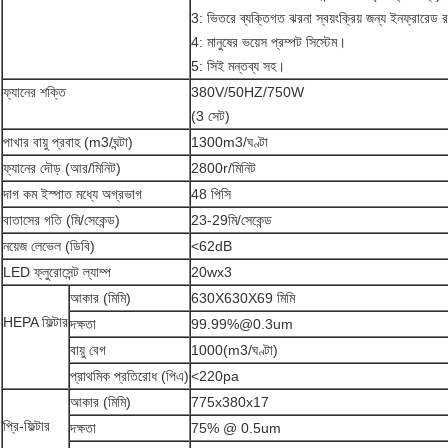
3: ভিতরে ব্যক্তিগত ঝরনা স্বয়ংক্রিয় জন্য ইনফ্রারেড 
4: মানুষের ভয়েস প্রম্পট সিস্টেম।
5: সিই মন্তব্য সহ।
ফ্যানের শক্তি
380V/50HZ/750W
(3 সেট)
পাখার বায়ু প্রবাহ (m3/ঘন্টা)
1300m3/ঘণ্টা
ফ্যানের দৌড় (আর/মিনিট)
2800r/মিনিট
দাগ কম ইস্পাত মধ্যে অগ্রভাগ
48 পিসি
বাতাসের গতি (মি/সেকেন্ড)
23-29মি/সেকেন্ড
নয়েজ লেভেল (ডিবি)
<62dB
LED ফ্লুরোসেন্ট ল্যাম্প
20wx3
আকার (মিমি)
630X630X69 মিমি
HEPA ফিল্টার
দক্ষতা
99.99%@0.3um
বায়ু বেগ
1000(m3/ঘণ্টা)
প্রাথমিক প্রতিরোধ (পিএ)
<220pa
আকার (মিমি)
775x380x17
প্রি-ফিল্টার
দক্ষতা
75% @ 0.5um