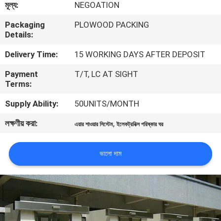
মূল্য:
NEGOATION
নিয়ন্ত্রণ
Packaging
PLOWOOD PACKING
Details:
আমাদের
Delivery Time:
15 WORKING DAYS AFTER DEPOSIT
সাথে
Payment
T/T, LC AT SIGHT
যোগাযোগ
Terms:
Supply Ability:
50UNITS/MONTH
খবর
লক্ষণীয় করা:
,
এয়ার শাওয়ার সিস্টেম
ইলেকট্রনিক্স পরিষ্কার ঘর
মামলা
ভালো দাম
সাইট
ম্যাপ