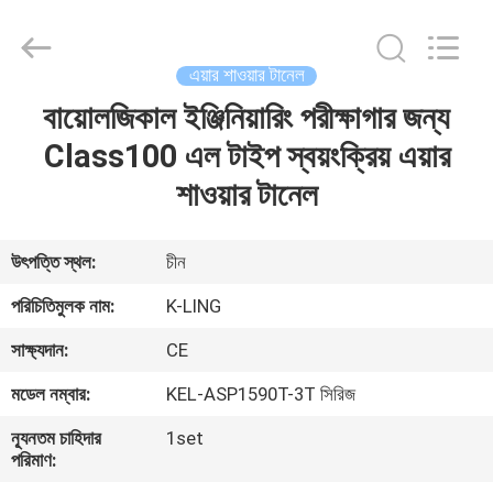
KeLing
Purification
Technology
Company.
All
এয়ার শাওয়ার টানেল
Rights
Reserved.
বায়োলজিকাল ইঞ্জিনিয়ারিং পরীক্ষাগার জন্য
বাড়ি
Class100 এল টাইপ স্বয়ংক্রিয় এয়ার
পণ্য
শাওয়ার টানেল
আমাদের
উৎপত্তি স্থল:
চীন
সম্বন্ধে
পরিচিতিমুলক নাম:
K-LING
সাক্ষ্যদান:
CE
কারখানা
মডেল নম্বার:
KEL-ASP1590T-3T সিরিজ
পরিদর্শন
ন্যূনতম চাহিদার
1set
পরিমাণ:
গুণমান