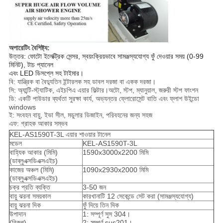
অপারেটিং বৈশিষ্ট্য:
উত্তর: ফোটো ইলেক্ট্রিক সেন্সর, স্বয়ংক্রিয়ভাবে সামঞ্জস্যযোগ্য ফুঁ দেওয়ার সময় (0-99
মিনিট), টাচ প্যানেল
এবং LED ডিসপ্লে সহ টাইমার।
বি: যান্ত্রিক বা বৈদ্যুতিন ইন্টারলক সহ ডাবল দরজা বা একক দরজা।
সি: অ্যান্টি-স্ট্যাটিক, এইচপিএ এয়ার ফিল্টার।অটো, স্টপ, ম্যানুয়াল, জরুরী স্টপ ফাংশন
ডি: একটি পাউডার ব্যর্থতা সুরক্ষা কার্য, অভ্যন্তর ফ্লোরোসেন্ট বাতি এবং ফ্লাশ উইন্ডো
windows
ই: সংবহন বায়ু, ইভা সীল, মডুলার ডিজাইন, পরিবহনের জন্য সহজ
এফ: গ্রাহক আকার সম্ভব
KEL-AS1590T-3L এয়ার শাওয়ার টানেল
মডেল
KEL-AS1590T-3L
বাহ্যিক আকার (মিমি)
1590x3000x2200 মিমি
(ডাব্লুএক্সডিএক্সএইচ)
কাজের অঞ্চল (মিমি)
1090x2930x2000 মিমি
(ডাব্লুএক্সডিএক্সএইচ)
চক্র প্রতি ব্যক্তি
3-50 জন
বায়ু ঝরনা সময়কাল
কারখানাটি 12 সেকেন্ডে সেট করা (সামঞ্জস্যযোগ্য)
বায়ু ঝরনা দিক
ফুঁ দিয়ে তিন দিক
উপাদান
1: সম্পূর্ণ সুস 304।
(বিকল্প)
2: সম্পূর্ণ sus201।