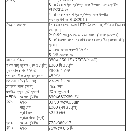
3: বাহ্যিক শক্তি প্রলিপ্ত সঙ্গে ইস্পাত, অভ্যন্তরীণ
SUS304 হয়।
4: বাহ্যিক ধাতব শক্তি প্রলিপ্ত সঙ্গে ইস্পাত।
অভ্যন্তরীণ হয় SUS201।
নিয়ন্ত্রণ ব্যবস্থা
1: ঝরনা সময়ের জন্য LED ডিসপ্লে সহ পিসিএল নিয়ন্ত্রণ
ব্যবস্থা।
2: 0-99 সেকেন্ড থেকে ঝরনা সময়।(সামঞ্জস্যযোগ্য)
3: ব্যক্তিগত ঝরনা স্বয়ংক্রিয়ভাবে জন্য ইনফ্রারেড রশ্মি
সূচক।
4: মানব ভয়েস প্রম্পট সিস্টেম।
5: সিই মন্তব্য সহ।
ফ্যানের শক্তি
380V / 50HZ / 750W
(4 সেট)
পাখার বায়ু প্রবাহ (এম 3 / ঘন্টা)
1300 মি 3 / ঘন্টা
ফ্যান রান (আর / মিনিট)
2800r / মিনিট
দাগ কম স্টিল মধ্যে অগ্রভাগ
48 পিসি
বাতাসের গতি (মি / সে)
23-29 মি / সে
গোলমাল স্তর (ডিবি)
<62 ডিবি
এলইডি ফ্লুরোসেন্ট ল্যাম্প
20 ডাব্লুএক্স 4
HEPA
আকার (মিমি)
630X630X69 মিমি
ফিল্টার
দক্ষতা
99.99 %@0.3um
বায়ু বেগ
1000 (এম 3 / ঘন্টা)
প্রাথমিক
<220 পিপি
প্রতিরোধের (প্যা)
প্রাক
আকার (মিমি)
775x380x17
ফিল্টার
দক্ষতা
75% @ 0.5 মি