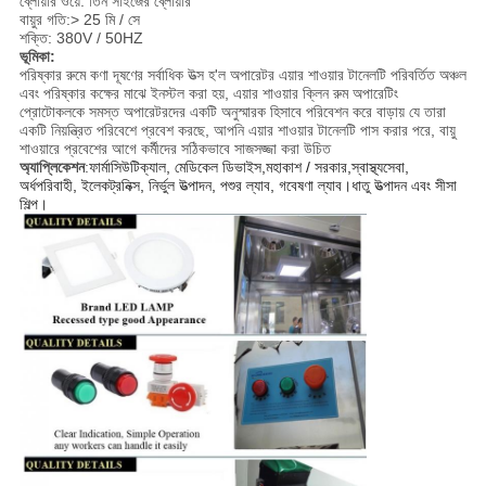
ব্লোয়ার ওয়ে: তিন সাইজের ব্লোয়ার
বায়ুর গতি:> 25 মি / সে
শক্তি: 380V / 50HZ
ভূমিকা:
পরিষ্কার রুমে কণা দূষণের সর্বাধিক উত্স হ'ল অপারেটর এয়ার শাওয়ার টানেলটি পরিবর্তিত অঞ্চল
এবং পরিষ্কার কক্ষের মাঝে ইনস্টল করা হয়, এয়ার শাওয়ার ক্লিন রুম অপারেটিং
প্রোটোকলকে সমস্ত অপারেটরদের একটি অনুস্মারক হিসাবে পরিবেশন করে বাড়ায় যে তারা
একটি নিয়ন্ত্রিত পরিবেশে প্রবেশ করছে, আপনি এয়ার শাওয়ার টানেলটি পাস করার পরে, বায়ু
শাওয়ারে প্রবেশের আগে কর্মীদের সঠিকভাবে সাজসজ্জা করা উচিত
অ্যাপ্লিকেশন
:
ফার্মাসিউটিক্যাল, মেডিকেল ডিভাইস,
মহাকাশ / সরকার,
স্বাস্থ্যসেবা,
অর্ধপরিবাহী, ইলেকট্রনিক্স, নির্ভুল উত্পাদন, পশুর ল্যাব, গবেষণা ল্যাব।ধাতু উত্পাদন এবং সীসা
শিল্প।