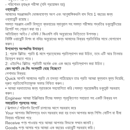
- পরিশোধন র‌্যাঙ্ক পরীক্ষা (যদি প্রয়োজন হয়)
ওয়্যারেন্টি:
আমাদের সরঞ্জামগুলি ভোজনযোগ্য অংশ এবং আনুষাঙ্গিকগুলি বাদ দিয়ে 1 বছরের জন্য
ওয়্যারেন্টি রয়েছে।
সমস্ত সরঞ্জাম একটি বিস্তৃত ব্যবহারের ম্যানুয়াল সহ সমস্ত পরীক্ষার পদ্ধতির ডকুমেন্টিংয়ের
রিপোর্ট সহ প্রেরণ করা হয়।
অতিরিক্ত আইও / ওকিউ / জিএমপি নথি অনুরোধের ভিত্তিতে উপলব্ধ।
নির্দিষ্ট ওয়ারেন্টি বিশদ বা নথির অনুরোধের জন্য আমাদের বিক্রয় প্রতিনিধির সাথে যোগাযোগ
করুন।
উপভোগ্য অংশগুলির উদাহরণ:
1: প্রাক ফিল্টার: প্রতি 6 মাসে প্রত্যেকের প্রতিস্থাপন করা উচিত, তবে এটি আর তিনবার
রিফ্রেশ করতে পারে।
2: এইচপিএ ফিল্টার: প্রতিটি অর্ধেক এবং এক বছরে প্রতিস্থাপন করা উচিত।
কেন আপনি কে-লিং সংস্থাটি বেছে নিচ্ছেন?
পেশাদার বিক্রয়:
Quick আপনি আমাদের প্রতি যে তদন্ত পাঠিয়েছেন তার প্রতি আমরা মূল্যবান মূল্য দিয়েছি,
দ্রুত প্রতিযোগিতামূলক অফার নিশ্চিত করুন।
• আমরা দরদাতাদের জন্য গ্রাহককে সহযোগিতা করি।সমস্ত প্রয়োজনীয় ডকুমেন্ট সরবরাহ
করুন।
Engineer আমরা ইঞ্জিনিয়ার টিমের সমস্ত প্রযুক্তিগত সহায়তা সহ একটি বিক্রয় দল
সময়োচিত প্রসবের সময়:
/ উত্পাদন / পরিদর্শন রিপোর্ট চালানের আগে সরবরাহ করে
Your আপনার জিনিসপত্র যখন সরবরাহ করা হয় তখন আপনার জন্য শিপিং নোটিশ বা বীমা
বিক্রয় পরিষেবা পরে:
Receive পণ্য পাওয়ার পরে আমরা আপনার ফিডকে সম্মান জানাই।
Goods পণ্য আসার পরে আমরা এক বছরের ওয়ারেন্টি সরবরাহ করি।