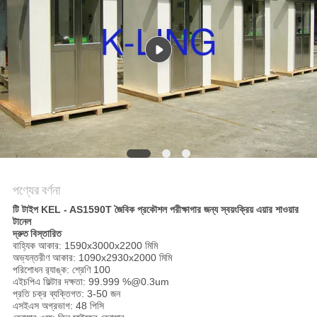
গোপনীয়তা
নীতি
পণ্যের বর্ণনা
টি টাইপ KEL - AS1590T জৈবিক প্রকৌশল পরীক্ষাগার জন্য স্বয়ংক্রিয় এয়ার শাওয়ার
টানেল
দ্রুত বিস্তারিত
বাহ্যিক আকার: 1590x3000x2200 মিমি
অভ্যন্তরীণ আকার: 1090x2930x2000 মিমি
পরিশোধন র‌্যাঙ্ক: শ্রেণি 100
এইচপিএ ফিল্টার দক্ষতা: 99.999 %@0.3um
প্রতি চক্র ব্যক্তিগত: 3-50 জন
এসইএস অগ্রভাগ: 48 পিসি