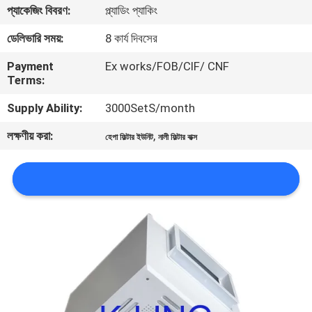
প্যাকেজিং বিবরণ:
প্ল্যাডিং প্যাকিং
নিয়ন্ত্রণ
ডেলিভারি সময়:
8 কার্য দিবসের
আমাদের
Payment
Ex works/FOB/CIF/ CNF
Terms:
সাথে
যোগাযোগ
Supply Ability:
3000SetS/month
লক্ষণীয় করা:
,
হেপা ফিল্টার ইউনিট
নালী ফিল্টার বাক্স
খবর
মামলা
সাইট
ম্যাপ