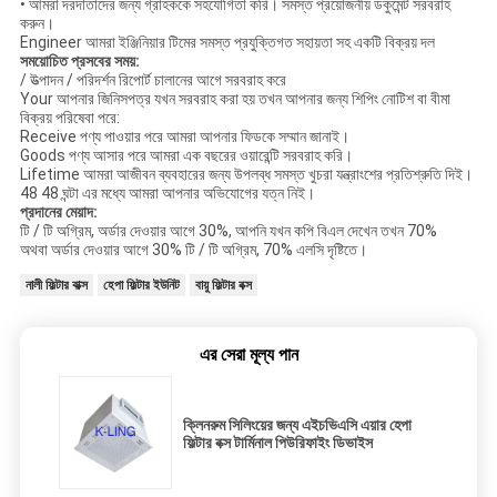
• আমরা দরদাতাদের জন্য গ্রাহককে সহযোগিতা করি।
সমস্ত প্রয়োজনীয় ডকুমেন্ট সরবরাহ
করুন।
Engineer আমরা ইঞ্জিনিয়ার টিমের সমস্ত প্রযুক্তিগত সহায়তা সহ একটি বিক্রয় দল
সময়োচিত প্রসবের সময়:
/ উত্পাদন / পরিদর্শন রিপোর্ট চালানের আগে সরবরাহ করে
Your আপনার জিনিসপত্র যখন সরবরাহ করা হয় তখন আপনার জন্য শিপিং নোটিশ বা বীমা
বিক্রয় পরিষেবা পরে:
Receive পণ্য পাওয়ার পরে আমরা আপনার ফিডকে সম্মান জানাই।
Goods পণ্য আসার পরে আমরা এক বছরের ওয়ারেন্টি সরবরাহ করি।
Lifetime আমরা আজীবন ব্যবহারের জন্য উপলব্ধ সমস্ত খুচরা যন্ত্রাংশের প্রতিশ্রুতি দিই।
48 48 ঘন্টা এর মধ্যে আমরা আপনার অভিযোগের যত্ন নিই।
প্রদানের মেয়াদ:
টি / টি অগ্রিম, অর্ডার দেওয়ার আগে 30%, আপনি যখন কপি বিএল দেখেন তখন 70%
অথবা অর্ডার দেওয়ার আগে 30% টি / টি অগ্রিম, 70% এলসি দৃষ্টিতে।
নালী ফিল্টার বাক্স
হেপা ফিল্টার ইউনিট
বায়ু ফিল্টার বক্স
এর সেরা মূল্য পান
ক্লিনরুম সিলিংয়ের জন্য এইচভিএসি এয়ার হেপা
ফিল্টার বক্স টার্মিনাল পিউরিফাইং ডিভাইস