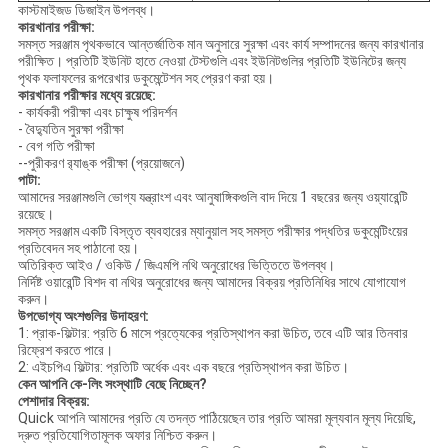
কাস্টমাইজড ডিজাইন উপলব্ধ।
কারখানার পরীক্ষা:
সমস্ত সরঞ্জাম পৃথকভাবে আন্তর্জাতিক মান অনুসারে সুরক্ষা এবং কার্য সম্পাদনের জন্য কারখানার
পরীক্ষিত।
প্রতিটি ইউনিট হাতে নেওয়া টেস্টগুলি এবং ইউনিটগুলির প্রতিটি ইউনিটের জন্য
পৃথক ফলাফলের রূপরেখার ডকুমেন্টেশন সহ প্রেরণ করা হয়।
কারখানার পরীক্ষার মধ্যে রয়েছে:
- কার্যকরী পরীক্ষা এবং চাক্ষুষ পরিদর্শন
- বৈদ্যুতিন সুরক্ষা পরীক্ষা
- বেগ গতি পরীক্ষা
--পুরীকরণ র‌্যাঙ্ক পরীক্ষা (প্রয়োজনে)
পাটা:
আমাদের সরঞ্জামগুলি ভোগ্য যন্ত্রাংশ এবং আনুষাঙ্গিকগুলি বাদ দিয়ে 1 বছরের জন্য ওয়্যারেন্টি
রয়েছে।
সমস্ত সরঞ্জাম একটি বিস্তৃত ব্যবহারের ম্যানুয়াল সহ সমস্ত পরীক্ষার পদ্ধতির ডকুমেন্টিংয়ের
প্রতিবেদন সহ পাঠানো হয়।
অতিরিক্ত আইও / ওকিউ / জিএমপি নথি অনুরোধের ভিত্তিতে উপলব্ধ।
নির্দিষ্ট ওয়ারেন্টি বিশদ বা নথির অনুরোধের জন্য আমাদের বিক্রয় প্রতিনিধির সাথে যোগাযোগ
করুন।
উপভোগ্য অংশগুলির উদাহরণ:
1: প্রাক-ফিল্টার: প্রতি 6 মাসে প্রত্যেকের প্রতিস্থাপন করা উচিত, তবে এটি আর তিনবার
রিফ্রেশ করতে পারে।
2: এইচপিএ ফিল্টার: প্রতিটি অর্ধেক এবং এক বছরে প্রতিস্থাপন করা উচিত।
কেন আপনি কে-লিং সংস্থাটি বেছে নিচ্ছেন?
পেশাদার বিক্রয়:
Quick আপনি আমাদের প্রতি যে তদন্ত পাঠিয়েছেন তার প্রতি আমরা মূল্যবান মূল্য দিয়েছি,
দ্রুত প্রতিযোগিতামূলক অফার নিশ্চিত করুন।