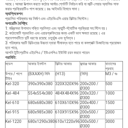
আছে।
আমরা উত্পাদন করতে কঠোর আর্মার প্লেটটি নির্বাচন করি যা মাল্টি-লেয়ার অ্যাসিড সাফ
করার প্রক্রিয়াটিও পাশ করেছে।
রঙ আইভরি হিসাবে সাদা।
অ্যাপ্লিকেশন:
প্রচলিত পরিষ্কার ঘর নির্মাণ এবং এইচভিএসি এয়ার ফিল্টার সিস্টেম।
অপারেটিং বৈশিষ্ট্য:
1: মন্ত্রিসভা উপাদান শক্তি প্রলিপ্ত এবং অ্যান্টি-স্ট্যাটিক প্রক্রিয়া সহ স্টিল হয়।
2: কাঠামোটি প্রভাবিত এবং এয়ারপ্রুফিংয়ের জন্য একটি ভাল ক্ষমতা রয়েছে।
এর
প্রবেশপথটিতে দুটি ধরণের রয়েছে: চতুর্ভুজ এবং ঘূর্ণনত্ব।
3: পরিষ্কার ঘরটি বিল্ডিংয়ের উচ্চতা দ্বারা সীমাবদ্ধ হতে পারে বা কমপ্যাক্ট ডিজাইনের প্রয়োজন
হতে পারে,
আপনি ইন্টিগ্রেটিভ এইচপিএ / ইউএলপিএ ইউনিট চয়ন করতে পারেন
পরামিতি:
মডেল
আকার ইনস্টল
ফিল্টার আকার
ফ্ল্যাঞ্জ আকার
বাতাসের
প্রবাহ
উপরে / পাশে
(BXAXH) মিমি
(H13)
(মিমি)
M3 / ঘঃ
টিউব
Kel-320
390x390x380
320X320X96
200x200 /
500
Ø300
Kel-484
554x554x380
484X484X96
200x320 /
1000
Ø300
Kel-610
680x680x380
610X610X96
200x400 /
1500
Ø300
Kel-915
680x985x380
610X915X96
200x500 /
2000
Ø300
Kel-1220
680x1290x380
610x1220x96
300x500 /
3000
Ø300