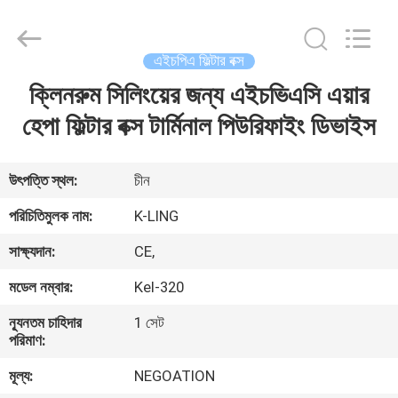
KeLing
Purification
Technology
Company.
All
এইচপিএ ফিল্টার বক্স
Rights
Reserved.
ক্লিনরুম সিলিংয়ের জন্য এইচভিএসি এয়ার
বাড়ি
হেপা ফিল্টার বক্স টার্মিনাল পিউরিফাইং ডিভাইস
পণ্য
উৎপত্তি স্থল:
চীন
আমাদের
পরিচিতিমুলক নাম:
K-LING
সম্বন্ধে
সাক্ষ্যদান:
CE,
মডেল নম্বার:
Kel-320
কারখানা
ন্যূনতম চাহিদার
1 সেট
পরিদর্শন
পরিমাণ:
মূল্য:
NEGOATION
গুণমান