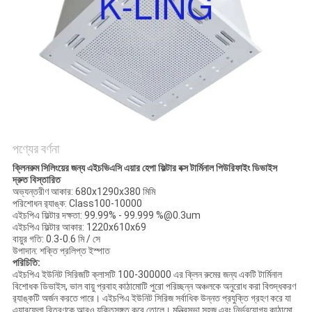
গোপনীয়তা
নীতি
পণ্যের বর্ণনা
ক্লিনরুম সিলিংয়ের জন্য এইচভিএসি এয়ার হেপা ফিল্টার বক্স টার্মিনাল পিউরিফাইং ডিভাইস
দ্রুত বিস্তারিত
অভ্যন্তরীণ আকার: 680x1290x380 মিমি
পরিশোধন র‌্যাঙ্ক: Class100-10000
এইচপিএ ফিল্টার দক্ষতা: 99.99% - 99.999 %@0.3um
এইচপিএ ফিল্টার আকার: 1220x610x69
বায়ুর গতি: 0.3-0.6 মি / সে
উপাদান: শক্তি প্রলিপ্ত ইস্পাত
পরিচিতি:
এইচপিএ ইউনিট সিরিজটি ক্লাসটি 100-300000 এর ক্লিন রুমের জন্য একটি টার্মিনাল
বিশোধক ডিভাইস, ভাল বায়ু প্রবাহ কাঠামোটি পুরো পরিচ্ছন্ন অঞ্চলকে অনুরোধ করা বিশুদ্ধকরণ
র‌্যাঙ্কটি অর্জন করতে পারে।
এইচপিএ ইউনিট সিরিজ সর্বাধিক উন্নত প্রযুক্তি গ্রহণ করে যা
এয়ারফ্লো বিতরণকে আরও যুক্তিসঙ্গত করে তোলে।
মন্ত্রিসভা সহজ এবং নির্ভরযোগ্য কাঠামো