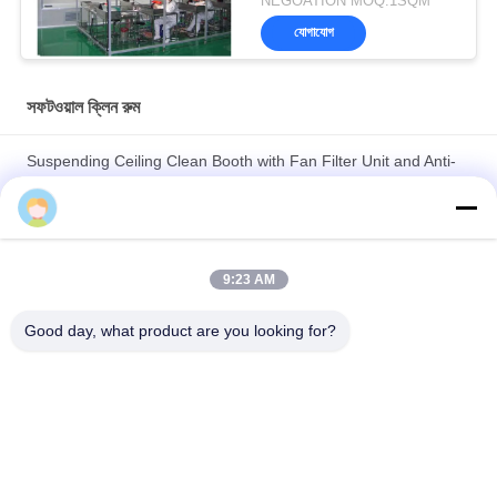
NEGOATION MOQ:1SQM
যোগাযোগ
সফটওয়াল ক্লিন রুম
Suspending Ceiling Clean Booth with Fan Filter Unit and Anti-
Static PVC Floor
5P Temperature And Humidify Control modular Clean Room
with Modular Installation
9:23 AM
Windspeed 0.45m/s For Cleanroom Hardwall Cleanroom with
Good day, what product are you looking for?
Non-unidirectional Air Flow Design and Technology
সব