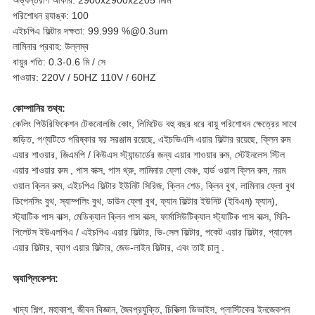
অভ্যন্তরীণ আকার: 2900x2900x2205 মিমি
পরিশোধন র‌্যাঙ্ক: 100
এইচপিএ ফিল্টার দক্ষতা: 99.999 %@0.3um
লামিনার প্রবাহ: উল্লম্ব
বায়ুর গতি: 0.3-0.6 মি / সে
পাওয়ার: 220V / 50HZ 110V / 60HZ
কোম্পানির তথ্য:
কেলিং পিউরিফিকেশন টেকনোলজি কোং, লিমিটেড বহু বছর ধরে বায়ু পরিশোধন ক্ষেত্রের সাথে
জড়িত, পণ্যটিতে পরিষ্কার ঘর সরঞ্জাম রয়েছে, এইচভিএসি এয়ার ফিল্টার রয়েছে, ক্লিন রুম
এয়ার শাওয়ার, জিএমপি / কিউএস স্ট্যান্ডার্ডের জন্য এয়ার শাওয়ার রুম, স্টেইনলেস স্টিল
এয়ার শাওয়ার রুম , পাস বাক্স, পাস থ্রু, লামিনার ফ্লো বেঞ্চ, হার্ড ওয়াল ক্লিন রুম, নরম
ওয়াল ক্লিন রুম, এইচপিএ ফিল্টার ইউনিট সিরিজ, ক্লিন শেড, ক্লিন বুথ, লামিনার ফ্লো বুথ
ডিপেনসিং বুথ, স্যাম্পলিং বুথ, ডাউন ফ্লো বুথ, ফ্যান ফিল্টার ইউনিট (ইবিএম) ফ্যান),
স্ট্যাটিক পাস বাক্স, মেডিক্যাল ক্লিন পাস বাক্স, ফার্মাসিউটিক্যাল স্ট্যাটিক পাস বাক্স, মিনি-
পিলেটস ইউএলপিএ / এইচপিএ এয়ার ফিল্টার, ভি-সেল ফিল্টার, পকেট এয়ার ফিল্টার, প্যানেল
এয়ার ফিল্টার, ব্যাগ এয়ার ফিল্টার, জেড-লাইন ফিল্টার, এবং তাই চালু .
অ্যাপ্লিকেশন:
খাদ্য শিল্প, মহাকাশ, জীবন বিজ্ঞান, জৈবপ্রযুক্তি, চিকিত্সা ডিভাইস, প্লাস্টিকের ইনজেকশন