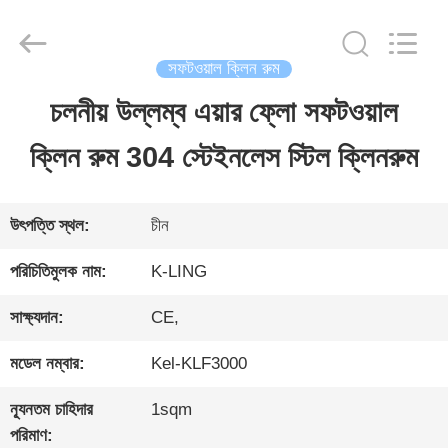
2026
KeLing
Purification
Technology
সফটওয়াল ক্লিন রুম
Company.
All
চলনীয় উল্লম্ব এয়ার ফ্লো সফটওয়াল
বাড়ি
Rights
Reserved.
ক্লিন রুম 304 স্টেইনলেস স্টিল ক্লিনরুম
পণ্য
উৎপত্তি স্থল:
চীন
আমাদের
পরিচিতিমুলক নাম:
K-LING
সম্বন্ধে
সাক্ষ্যদান:
CE,
মডেল নম্বার:
Kel-KLF3000
কারখানা
ন্যূনতম চাহিদার
1sqm
পরিদর্শন
পরিমাণ: