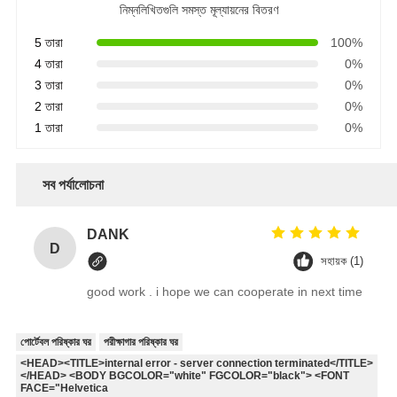
নিম্নলিখিতগুলি সমস্ত মূল্যায়নের বিতরণ
5 তারা
100%
4 তারা
0%
3 তারা
0%
2 তারা
0%
1 তারা
0%
সব পর্যালোচনা
DANK
D
সহায়ক (1)
good work . i hope we can cooperate in next time
পোর্টেবল পরিষ্কার ঘর
পরীক্ষাগার পরিষ্কার ঘর
<HEAD><TITLE>internal error - server connection terminated</TITLE>
</HEAD> <BODY BGCOLOR="white" FGCOLOR="black"> <FONT
FACE="Helvetica