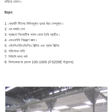
বাড়িয়ে তোলে।
চিত্রণ:
1: ফ্রেমটি স্টিলের কিউবযুক্ত দুধের গুঁড়া লেপযুক্ত।
2: এম সমর্থন লেগ
3: স্বচ্ছতা সিন্থেটিক গ্লাস থেকে তৈরি প্রাচীর।
4: এফএফইউ নিয়ন্ত্রণ বাক্স।
5: এইচপিএইউএইচপিএ ফিল্টার এবং প্রাক ফিল্টার
6: পরিশোধন বাতি
7: পিভিসি ফালা পর্দা
8: বিশুদ্ধকরণের র‌্যাংক 100-1000 (FS209E স্ট্যান্ডার)