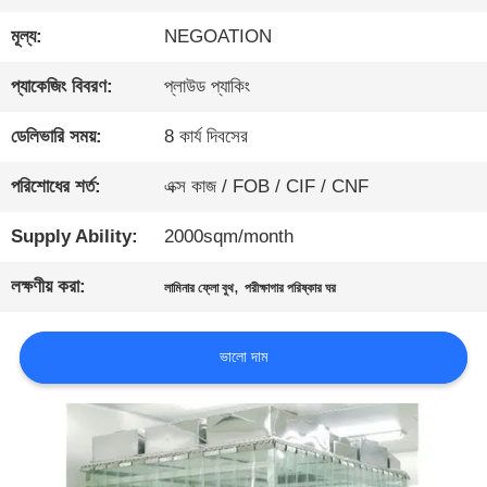
মূল্য:
NEGOATION
গুণমান
প্যাকেজিং বিবরণ:
প্লাউড প্যাকিং
নিয়ন্ত্রণ
ডেলিভারি সময়:
8 কার্য দিবসের
আমাদের
পরিশোধের শর্ত:
এক্স কাজ / FOB / CIF / CNF
সাথে
Supply Ability:
2000sqm/month
যোগাযোগ
লক্ষণীয় করা:
,
লামিনার ফ্লো বুথ
পরীক্ষাগার পরিষ্কার ঘর
ভালো দাম
খবর
মামলা