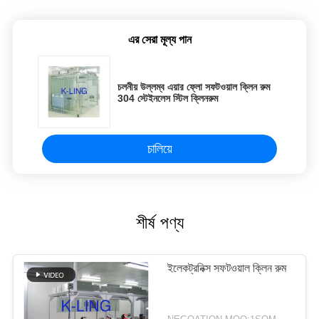
এর সেরা মূল্য পান
চলনীয় উল্লম্ব এয়ার ফ্লো সফটওয়াল ক্লিন রুম
304 স্টেইনলেস স্টিল ক্লিনরুম
চালিয়ে
শীর্ষ পণ্য
ইলেকট্রনিক্স সফটওয়াল ক্লিন রুম