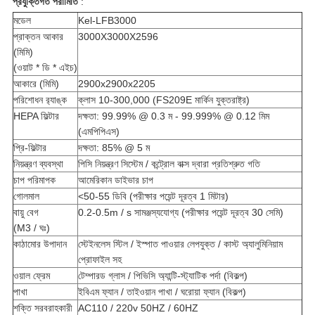
প্রযুক্তিগত পরামিতি
:
মডেল
Kel-LFB3000
প্রাক্তন আকার
3000X3000X2596
(মিমি)
(ওয়াট * ডি * এইচ)
আকারে (মিমি)
2900x2900x2205
পরিশোধন র‌্যাঙ্ক
ক্লাস 10-300,000 (FS209E মার্কিন যুক্তরাষ্ট্র)
HEPA ফিল্টার
দক্ষতা: 99.99% @ 0.3 ম - 99.999% @ 0.12 মিম
(এমপিপিএস)
প্রি-ফিল্টার
দক্ষতা: 85% @ 5 ম
নিয়ন্ত্রণ ব্যবস্থা
পিসি নিয়ন্ত্রণ সিস্টেম / কন্ট্রোল বাক্স দ্বারা প্রতিশ্রুত গতি
চাপ পরিমাপক
আমেরিকান ডাইভার চাপ
গোলমাল
<50-55 ডিবি (পরীক্ষার পয়েন্ট দূরত্ব 1 মিটার)
বায়ু বেগ
0.2-0.5m / s সামঞ্জস্যযোগ্য (পরীক্ষার পয়েন্ট দূরত্ব 30 সেমি)
(M3 / ঘঃ)
কাঠামোর উপাদান
স্টেইনলেস স্টিল / ইস্পাত পাওয়ার লেপযুক্ত / কাস্ট অ্যালুমিনিয়াম
প্রোফাইল সহ
ওয়াল ফ্রেম
টেম্পারড গ্লাস / পিভিসি অ্যান্টি-স্ট্যাটিক পর্দা (বিকল্প)
পাখা
ইবিএম ফ্যান / তাইওয়ান পাখা / ঘরোয়া ফ্যান (বিকল্প)
শক্তি সরবরাহকারী
AC110 / 220v 50HZ / 60HZ