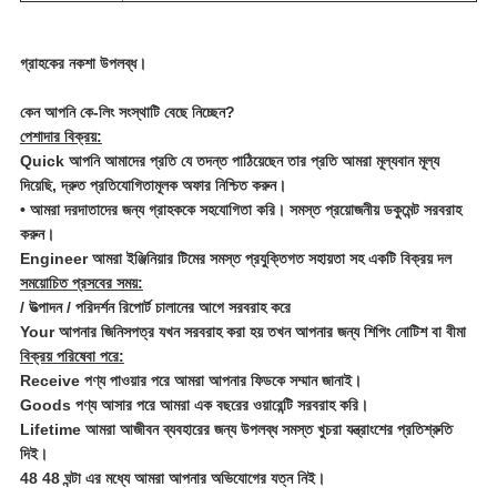
গ্রাহকের নকশা উপলব্ধ।
কেন আপনি কে-লিং সংস্থাটি বেছে নিচ্ছেন?
পেশাদার বিক্রয়:
Quick আপনি আমাদের প্রতি যে তদন্ত পাঠিয়েছেন তার প্রতি আমরা মূল্যবান মূল্য
দিয়েছি, দ্রুত প্রতিযোগিতামূলক অফার নিশ্চিত করুন।
• আমরা দরদাতাদের জন্য গ্রাহককে সহযোগিতা করি।
সমস্ত প্রয়োজনীয় ডকুমেন্ট সরবরাহ
করুন।
Engineer আমরা ইঞ্জিনিয়ার টিমের সমস্ত প্রযুক্তিগত সহায়তা সহ একটি বিক্রয় দল
সময়োচিত প্রসবের সময়:
/ উত্পাদন / পরিদর্শন রিপোর্ট চালানের আগে সরবরাহ করে
Your আপনার জিনিসপত্র যখন সরবরাহ করা হয় তখন আপনার জন্য শিপিং নোটিশ বা বীমা
বিক্রয় পরিষেবা পরে:
Receive পণ্য পাওয়ার পরে আমরা আপনার ফিডকে সম্মান জানাই।
Goods পণ্য আসার পরে আমরা এক বছরের ওয়ারেন্টি সরবরাহ করি।
Lifetime আমরা আজীবন ব্যবহারের জন্য উপলব্ধ সমস্ত খুচরা যন্ত্রাংশের প্রতিশ্রুতি
দিই।
48 48 ঘন্টা এর মধ্যে আমরা আপনার অভিযোগের যত্ন নিই।