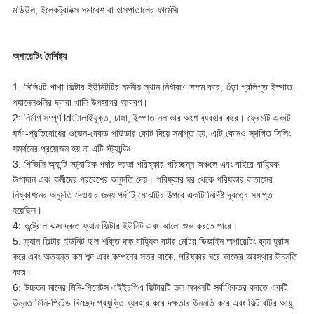
মডিউল, ইলেকট্রনিক্স সমাবেশ বা হাসপাতালের ফার্মেসী
অপারেটিং বৈশিষ্ট্য
1: সিলিংটি পাখা ফিল্টার ইউনিটটির নমনীয় স্থান নির্ধারণে সক্ষম করে, গুঁড়া প্রলিপ্ত ইস্পাত
প্যানেলগুলির দ্বারা খালি উপসাগর আবরণ।
2: নির্মাণ সম্পূর্ণ ldালাইযুক্ত, চাঙ্গা, ইস্পাত নলাকার অংশ ব্যবহার করে।
ফ্রেমটি একটি
ঘর্ষণ-প্রতিরোধের ওভেন-বেকড পাউডার কোট দিয়ে সমাপ্ত হয়, এটি কোনও স্থগিত সিলিং
সমর্থনের প্রয়োজন হয় না এটি স্ট্যান্ডিং
3: পিভিসি অ্যান্টি-স্ট্যাটিক পর্দার দরজা পরিষ্কার পরিচ্ছন্ন অঞ্চলে এবং বাইরে বাহ্যিক
উপাদান এবং কর্মীদের প্রবেশের অনুমতি দেয়।
পরিষ্কার ঘর থেকে পরিষ্কার বাতাসের
নিষ্কাশনের অনুমতি দেওয়ার জন্য পর্দাটি মেঝেটির উপরে একটি নির্দিষ্ট দূরত্বে সমাপ্ত
হয়েছিল।
4: কন্ট্রোল বাক্স দ্রুত ফ্যান ফিল্টার ইউনিট এবং আলো শুরু করতে পারে।
5: ফ্যান ফিল্টার ইউনিট হ'ল শক্তি দক্ষ বাহ্যিক রটার মোটর ডিজাইন অপারেটিং ব্যয় হ্রাস
করে এবং অত্যন্ত কম শব্দ এবং কম্পনের স্তর থাকে, পরিষ্কার ঘরে কাজের অবস্থার উন্নতি
করে।
6: উচ্চতর মানের মিনি-পিলেটস এইইচপিএ ফিল্টারটি তল অঞ্চলটি সর্বাধিকতর করতে একটি
উন্নত মিনি-পিটেড বিচ্ছেদ প্রযুক্তি ব্যবহার করে দক্ষতার উন্নতি করে এবং ফিল্টারটির আয়ু