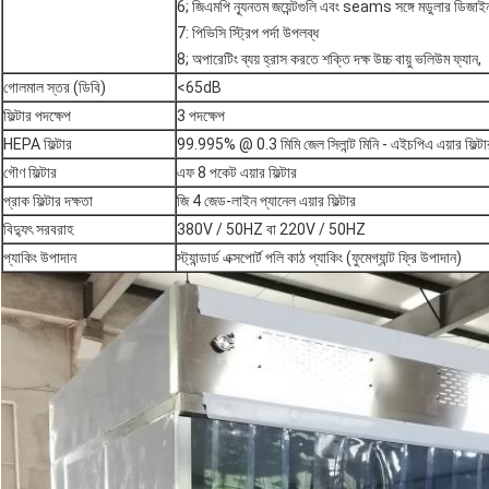
6; জিএমপি ন্যূনতম জয়েন্টগুলি এবং seams সঙ্গে মডুলার ডিজা
7: পিভিসি স্ট্রিপ পর্দা উপলব্ধ
8; অপারেটিং ব্যয় হ্রাস করতে শক্তি দক্ষ উচ্চ বায়ু ভলিউম ফ্যান,
গোলমাল স্তর (ডিবি)
<65dB
ফিল্টার পদক্ষেপ
3 পদক্ষেপ
HEPA ফিল্টার
99.995% @ 0.3 মিমি জেল সিলান্ট মিনি - এইচপিএ এয়ার ফিল্টা
গৌণ ফিল্টার
এফ 8 পকেট এয়ার ফিল্টার
প্রাক ফিল্টার দক্ষতা
জি 4 জেড-লাইন প্যানেল এয়ার ফিল্টার
বিদ্যুৎ সরবরাহ
380V / 50HZ বা 220V / 50HZ
প্যাকিং উপাদান
স্ট্যান্ডার্ড এক্সপোর্ট পলি কাঠ প্যাকিং (ফুমেগ্যান্ট ফ্রি উপাদান)