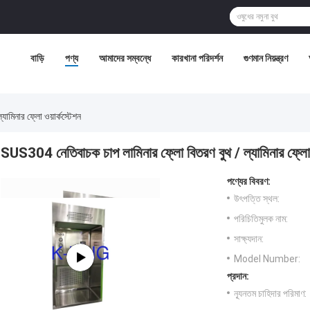
বাড়ি
পণ্য
আমাদের সম্বন্ধে
কারখানা পরিদর্শন
গুণমান নিয়ন্ত্রণ
মিনার ফ্লো ওয়ার্কস্টেশন
SUS304 নেতিবাচক চাপ লামিনার ফ্লো বিতরণ বুথ / ল্যামিনার ফ্লো ও
পণ্যের বিবরণ:
উৎপত্তি স্থল:
পরিচিতিমুলক নাম:
সাক্ষ্যদান:
Model Number:
প্রদান:
ন্যূনতম চাহিদার পরিমাণ: