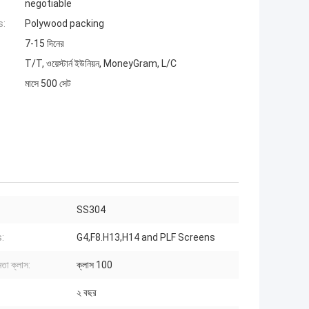
negotiable
s:
Polywood packing
7-15 দিনের
T/T, ওয়েস্টার্ন ইউনিয়ন, MoneyGram, L/C
মাসে 500 সেট
SS304
s:
G4,F8.H13,H14 and PLF Screens
নতা ক্লাস:
ক্লাস 100
২ বছর