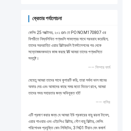
ক্রেতার পর্যালোচনা
কেলিং 25 অক্টোবর, ২০১ on তে PO NO.M170807 এর
বিপরীতে নিম্নলিখিত পণ্যগুলি সাফল্যের সাথে সরবরাহ করেছিল;
তাদের সরবরাহিত এয়ার ফিল্টারগুলি ইনস্টলেশনের পর থেকে
সন্তোষজনকভাবে কাজ করছে W আমরা তাদের পণ্যগুলিতে
সন্তুষ্ট।
—— সিম্পার ফার্ম
যেহেতু আমরা তাদের সাথে কুপারটি করি, তারা সর্বদা ভাল মানের
অফার দেয় এবং আমাদের কাছে সময় মতো বিতরণ রাখে, আমরা
তাদের সদয় সহায়তার জন্য অভিযুক্ত হই!
—— নাসির
এটি প্রমাণ করার জন্য যে আমরা ইউ প্রকারের বায়ু ঝরনা টানেল,
এয়ার শাওয়ার এবং এইচপিএ ফিল্টার, গৌণ বায়ু ফিল্টার, কেলিং
পরিশোধক প্রযুক্তি কোং লিমিটেড, 3 সি01 টিয়ান ফেং কমার্স