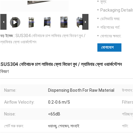
মূল্য:
Packaging Detail
ডেলিভারি সময়:
পরিশোধের শর্ত:
বড় ইমেজ :
SUS304 নেতিবাচক চাপ লামিনার ফ্লো বিতরণ বুথ /
যোগানের ক্ষমতা:
ল্যামিনার ফ্লো ওয়ার্কস্টেশন
যোগাযোগ
SUS304 নেতিবাচক চাপ লামিনার ফ্লো বিতরণ বুথ / ল্যামিনার ফ্লো ওয়ার্কস্টেশন
বিবরণ
Name:
Dispensing Booth For Raw Material
উপাদান:
Airflow Velocity:
0.2-0.6 m/S
Filter
Noise:
<65dB
পরিচ্ছন্
পোর্ট শুরু করুন:
গুয়াংজু, শেনজেন, সাংহাই
পাটা: