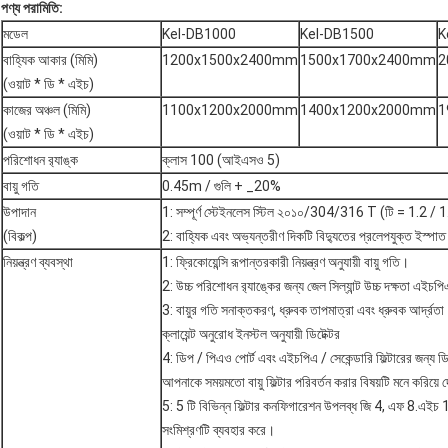
পণ্য পরামিতি:
মডেল
Kel-DB1000
Kel-DB1500
K
বাহ্যিক আকার (মিমি)
1200x1500x2400mm
1500x1700x2400mm
2
(ওয়াট * ডি * এইচ)
কাজের অঞ্চল (মিমি)
1100x1200x2000mm
1400x1200x2000mm
1
(ওয়াট * ডি * এইচ)
পরিশোধন র‌্যাঙ্ক
ক্লাস 100 (আইএসও 5)
বায়ু গতি
0.45m / গুলি + _20%
উপাদান
1: সম্পূর্ণ স্টেইনলেস স্টিল ২০১০/304/316 T (টি = 1.2 / 1
(বিকল্প)
2: বাহ্যিক এবং অভ্যন্তরীণ দিকটি বিদ্যুতের প্রলেপযুক্ত ইস্পা
নিয়ন্ত্রণ ব্যবস্থা
1: ফ্রিকোয়েন্সি রূপান্তরকারী নিয়ন্ত্রণ অনুযায়ী বায়ু গতি।
2: উচ্চ পরিশোধন র‌্যাঙ্কের জন্য জেল সিল্যান্ট উচ্চ দক্ষতা এইচপিএ
3: বায়ুর গতি সনাক্তকরণ, ধ্রুবক তাপমাত্রা এবং ধ্রুবক আর্দ্রতা
ক্লায়েন্ট অনুরোধ ইনস্টল অনুযায়ী ডিটেক্টর
4: ডিপ / পিএও পোর্ট এবং এইচপিএ / সেকেন্ডারি ফিল্টারের জন্য ড
আপনাকে সময়মতো বায়ু ফিল্টার পরিবর্তন করার বিষয়টি মনে করিয়ে দ
5: 5 টি বিভিন্ন ফিল্টার কনফিগারেশন উপলব্ধ জি 4, এফ 8.এইচ 
সংমিশ্রণটি ব্যবহার করে।