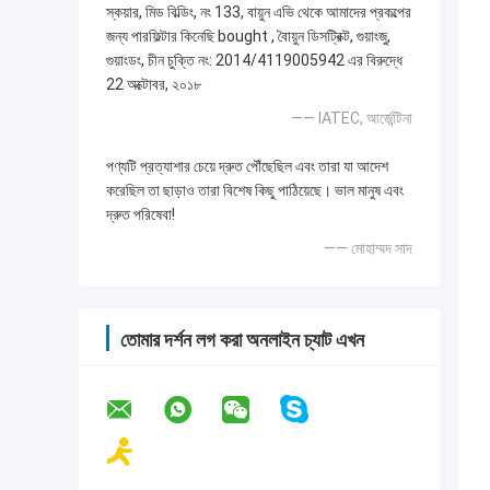
স্কয়ার, মিড বিল্ডিং, নং 133, বায়ুন এভি থেকে আমাদের প্রকল্পের
জন্য পারফিল্টার কিনেছি bought , বৈায়ুন ডিসট্রিক্ট, গুয়াংজু,
গুয়াংডং, চীন চুক্তি নং: 2014/4119005942 এর বিরুদ্ধে
22 অক্টোবর, ২০১৮
—— IATEC, আর্জেন্টিনা
পণ্যটি প্রত্যাশার চেয়ে দ্রুত পৌঁছেছিল এবং তারা যা আদেশ
করেছিল তা ছাড়াও তারা বিশেষ কিছু পাঠিয়েছে। ভাল মানুষ এবং
দ্রুত পরিষেবা!
—— মোহাম্মদ সাদ
তোমার দর্শন লগ করা অনলাইন চ্যাট এখন