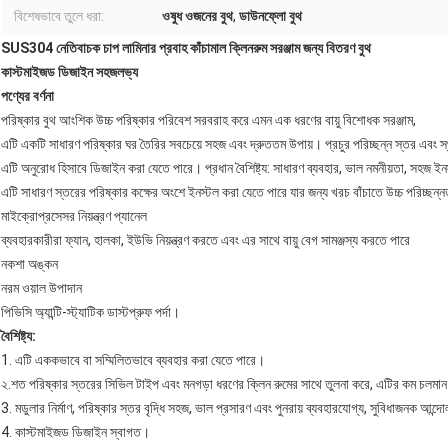
বিশেষভাবে তুলে ধরা:
ওষুধ ওজনের বুথ
,
ডাউনফ্লো বুথ
SUS304 নেতিবাচক চাপ লামিনার প্রবাহ কাঁচামাল ক্লিনরুম সরঞ্জাম জন্য বিতরণ বুথ
কাস্টমাইজড ডিজাইন সহজলভ্য
পণ্যের বর্ণনা
পরিষ্কার বুথ আংশিক উচ্চ পরিষ্কার পরিবেশ সরবরাহ করে এমন এক ধরণের বায়ু বিশোধক সরঞ্জাম,
এটি একটি সাধারণ পরিষ্কার ঘর তৈরির সবচেয়ে সহজ এবং দ্রুততম উপায়। প্রচুর পরিচ্ছন্ন স্তর এবং স্
এটি অনুরোধ হিসাবে ডিজাইন করা যেতে পারে। প্রধান বৈশিষ্ট্য: সাধারণ ব্যবহার, ভাল নমনীয়তা, সহজ ইনস্
এটি সাধারণ স্তরের পরিষ্কার কক্ষের অংশে ইনস্টল করা যেতে পারে যার জন্য খরচ বাঁচাতে উচ্চ পরিচ্ছন্
মাইক্রোপ্রসেসর নিয়ন্ত্রণ প্যানেল
ব্যবহারকারীরা ফ্যান, হালকা, ইউভি নিয়ন্ত্রণ করতে এবং এর সাথে বায়ু বেগ সামঞ্জস্য করতে পারে
নকশা অঙ্কন
নরম ওয়াল উপাদান
পিভিসি অ্যান্টি-স্ট্যাটিক ডাস্টপ্রুফ পর্দা।
বৈশিষ্ট্য:
1. এটি এককভাবে বা সম্মিলিতভাবে ব্যবহার করা যেতে পারে।
২.শত পরিষ্কার স্তরের সিভিল টাইপ এবং মনগড়া ধরণের ক্লিন রুমের সাথে তুলনা করে, এটির কম চলমান ব
3. মডুলার নির্মাণ, পরিষ্কার স্তর বৃদ্ধি সহজ, ভাল প্রসারণ এবং পুনরায় ব্যবহারযোগ্য, সুবিধাজনক আন্
4. কাস্টমাইজড ডিজাইন স্বাগত।