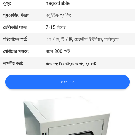
মূল্য:
negotiable
নিয়ন্ত্রণ
প্যাকেজিং বিবরণ:
পলুইউড প্যাকিং
আমাদের
ডেলিভারি সময়:
7-15 দিনের
সাথে
পরিশোধের শর্ত:
এল / সি, টি / টি, ওয়েস্টার্ন ইউনিয়ন, মানিগ্রাম
যোগাযোগ
যোগানের ক্ষমতা:
মাসে 300 সেট
লক্ষণীয় করা:
,
বাক্সের মধ্য দিয়ে পরিষ্কার ঘর পাস
থ্রু বক্সটি
খবর
ভালো দাম
মামলা
সাইট
ম্যাপ