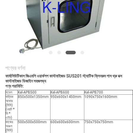
গোপনীয়তা
নীতি
পণ্যের বর্ণনা
ফার্মাসিউটিকাল জিএমপি ওয়ার্কশপ কাস্টমাইজড SUS201 স্ট্যাটিক ক্লিনরুম পাস থ্রু বক্স
কাস্টমাইজড ডিজাইন সহজলভ্য
পণ্য পরামিতি:
মডেল
Kel-APB500
Kel-APB600
Kel-APB700
বাহ্যিক
850x500x1350mm
950x600x1450mm
1090x750x1600mm
আকার
(মিমি)
(ওয়াট *
ডি *
এইচ)
কাজের
500x500x500mm
600x600x600mm
750x750x750mm
অঞ্চল
(মিমি)