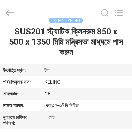
KeLing
Purification
Technology
Company.
All
ক্লিনরুম পাস বক্স
Rights
Reserved.
SUS201 স্ট্যাটিক ক্লিনরুম 850 x
বাড়ি
500 x 1350 মিমি মন্ত্রিসভা মাধ্যমে পাস
পণ্য
করুন
আমাদের
উৎপত্তি স্থল:
চীন
সম্বন্ধে
পরিচিতিমুলক নাম:
KELING
সাক্ষ্যদান:
CE
কারখানা
মডেল নম্বার:
কেইএল-এপিবি সিরিজ
পরিদর্শন
ন্যূনতম চাহিদার
1 সেট
পরিমাণ:
গুণমান