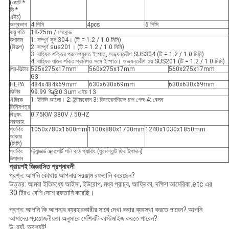
(ওয়াট *
ডি *
এইচ)
অগ্রভাগ
4 পিসি
4pcs
6 পিসি
বায়ু গতি
18-25m / সেকেন্ড
উপাদান
1: সম্পূর্ণ সুস 304। (টি = 1.2 / 1.0 মিমি)
(বিকল্প)
2: সম্পূর্ণ sus201। (টি = 1.2 / 1.0 মিমি)
3: বাহ্যিক শক্তির প্রলেপযুক্ত ইস্পাত, অভ্যন্তরীণ SUS304 (টি = 1.2 / 1.0 মিমি)
4: বাহ্যিক ধাতব শক্তি প্রলিপ্ত সঙ্গে ইস্পাত। অভ্যন্তরীণ হয় SUS201 (টি = 1.2 / 1.0 মিমি)
প্রি-ফিল্টার
525x275x17mm
560x275x17mm
560x275x17mm
G3
HEPA
484x484x69mm
630x630x69mm
630x630x69mm
ফিল্টার
99.99 %@0.3um এইচ 13
ঐচ্ছিক
1: ইউভি আলো। 2: ইন্টারফোন 3: ডিফারেনশিয়াল চাপ গেজ 4: বেলন
জিনিসপত্র
বিদ্যুৎ
0.75KW 380V / 50HZ
সরবরাহ
প্যাকিং
1050x780x1600mm
1100x880x1700mm
1240x1030x1850mm
আকার
(মিমি)
প্যাকিং
স্ট্যান্ডার্ড এক্সপোর্ট পলি কাঠ প্যাকিং (ফুমেগ্যান্ট ফ্রি উপাদান)
উপাদান
প্রায়শই জিজ্ঞাসিত প্রশ্নাবলী
প্রশ্ন: আপনি কোথায় আপনার সরঞ্জাম রফতানি করেছেন?
উত্তর: আমরা ইতিমধ্যে আইসা, ইউরোপ, মধ্য প্রাচ্য, আফ্রিকা, দক্ষিণ আমেরিকা.etc এর
30 টিরও বেশি দেশে রফতানি করেছি।
প্রশ্ন: আপনি কি আপনার ব্যবহারকারীর সাথে দেখা করার ব্যবস্থা করতে পারেন? আপনি
আমাদের প্রয়োজনীয়তা অনুসারে মেশিনটি কাস্টমাইজ করতে পারেন?
উ: হ্যাঁ, অবশ্যই!